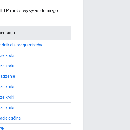
t HTTP może wysyłać do niego
entacja
dnik dla programistów
ze kroki
ze kroki
adzenie
ze kroki
ze kroki
ze kroki
acje ogólne
WE