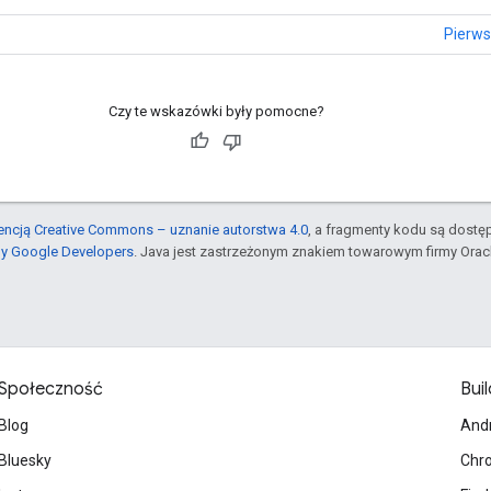
Pierws
Czy te wskazówki były pomocne?
cencją Creative Commons – uznanie autorstwa 4.0
, a fragmenty kodu są dostę
ny Google Developers
. Java jest zastrzeżonym znakiem towarowym firmy Orac
Społeczność
Buil
Blog
And
Bluesky
Chr