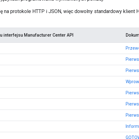
 się na protokole HTTP i JSON, więc dowolny standardowy klien
u interfejsu Manufacturer Center API
Dokum
Przewo
Pierws
Pierws
Wprow
Pierws
Pierws
Pierws
Inform
GOTO