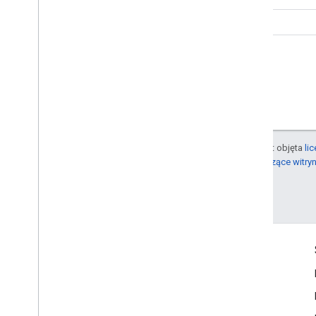
Ruby
O ile nie stwierdzono inaczej, treść tej strony jest objęta
li
informacje na ten temat zawierają
zasady dotyczące witry
Ostatnia aktualizacja: 2025-07-25 UTC.
Informacje o produkcie
Warunki usługi
Ceny