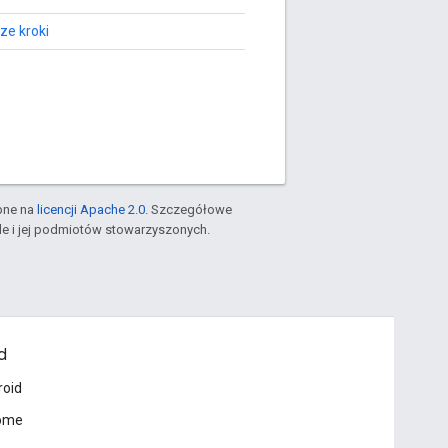
ze kroki
pne na
licencji Apache 2.0
. Szczegółowe
le i jej podmiotów stowarzyszonych.
d
roid
ome