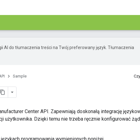
ii AI do tłumaczenia treści na Twój preferowany język. Tłumaczenia
API
Sample
Czy
 Manufacturer Center API. Zapewniają doskonałą integrację języ
i użytkownika. Dzięki temu nie trzeba ręcznie konfigurować żą
h językach programowania wymienionych poniżej.