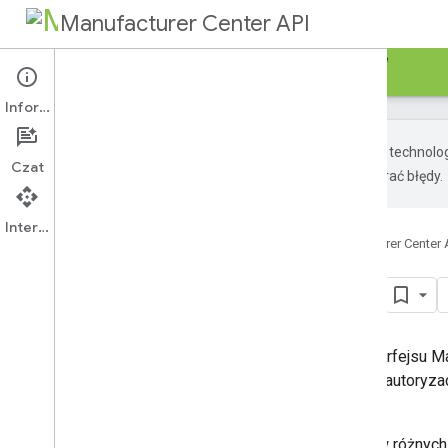
Manufacturer Center API
Przewodniki
Materiały referencyjne
Sample
Informacje
Google używa technolog
Czat
wygenerowane przez AI mogą zawierać błędy.
Interfejs API
Strona główna
Usługi
Manufacturer Center 
Próbki i biblioteki
Zalecane jest użycie bibliotek interfejsu
obsługę połączeń wymagających autoryzacj
odpowiedzi.
Biblioteki klienckie są dostępne w różnyc