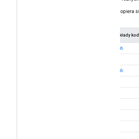
Interfejs Manufacturer Center API opiera
żądania i analizować odpowiedzi.
Biblioteka klientów
Przykłady kod
Java
GitHub
JavaScript
.NET
GitHub
Cel C
PHP
Python
Go
Google Web Tools
Node.js