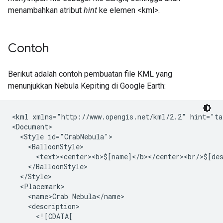
menambahkan atribut
hint
ke elemen <kml>.
Contoh
Berikut adalah contoh pembuatan file KML yang
menunjukkan Nebula Kepiting di Google Earth:
<kml xmlns="http://www.opengis.net/kml/2.2" hint="ta
<Document>
  <Style id="CrabNebula">
    <BalloonStyle>
      <text><center><b>$[name]</b></center><br/>$[de
    </BalloonStyle>
  </Style>

  <Placemark>
    <name>Crab Nebula</name>
    <description>
      <![CDATA[