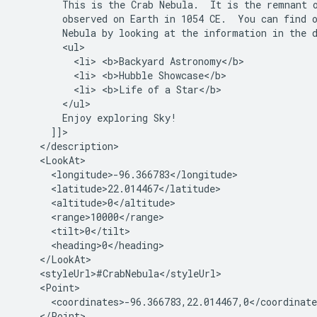
        This is the Crab Nebula.  It is the remnant 
        observed on Earth in 1054 CE.  You can find 
        Nebula by looking at the information in the 
        <ul>
          <li> <b>Backyard Astronomy</b>
          <li> <b>Hubble Showcase</b>
          <li> <b>Life of a Star</b>
        </ul>
        Enjoy exploring Sky!
      ]]>
    </description>
    <LookAt>
      <longitude>-96.366783</longitude>
      <latitude>22.014467</latitude>
      <altitude>0</altitude>
      <range>10000</range>
      <tilt>0</tilt>
      <heading>0</heading>
    </LookAt>
    <styleUrl>#CrabNebula</styleUrl>
    <Point>
      <coordinates>-96.366783,22.014467,0</coordinate
    </Point>
