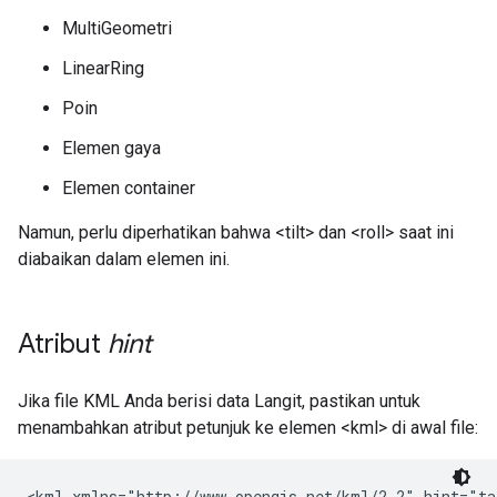
MultiGeometri
LinearRing
Poin
Elemen gaya
Elemen container
Namun, perlu diperhatikan bahwa <tilt> dan <roll> saat ini
diabaikan dalam elemen ini.
Atribut
hint
Jika file KML Anda berisi data Langit, pastikan untuk
menambahkan atribut petunjuk ke elemen <kml> di awal file:
<kml xmlns="http://www.opengis.net/kml/2.2" hint="ta