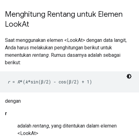
Menghitung Rentang untuk Elemen
Look
At
Saat menggunakan elemen <LookAt> dengan data langit,
Anda harus melakukan penghitungan berikut untuk
menentukan
rentang
. Rumus dasarnya adalah sebagai
berikut:
r
 = 
R
*(
k
*sin(β/2) - cos(β/2) + 1)
dengan
r
adalah
rentang
, yang ditentukan dalam elemen
<LookAt>