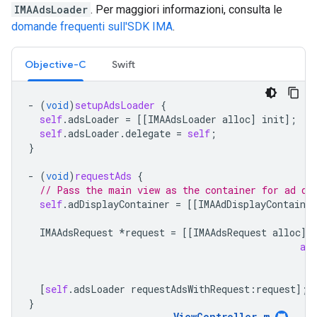
IMAAdsLoader
. Per maggiori informazioni, consulta le
domande frequenti sull'SDK IMA
.
Objective-C
Swift
-
(
void
)
setupAdsLoader
{
self
.
adsLoader
=
[[
IMAAdsLoader
alloc
]
init
];
self
.
adsLoader
.
delegate
=
self
;
}
-
(
void
)
requestAds
{
// Pass the main view as the container for ad di
self
.
adDisplayContainer
=
[[
IMAAdDisplayContainer
IMAAdsRequest
*
request
=
[[
IMAAdsRequest
alloc
]
adD
[
self
.
adsLoader
requestAdsWithRequest
:
request
];
}
ViewController
.
m