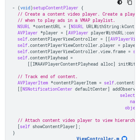
-
(
void
)
setupContentPlayer
{
// Create a content video player. Create a playhe
// when to play ads in a VMAP playlist.
NSURL
*
contentURL
=
[
NSURL
URLWithString
:
kConten
AVPlayer
*
player
=
[
AVPlayer
playerWithURL
:
conte
self
.
contentPlayerViewController
=
[[
AVPlayerVie
self
.
contentPlayerViewController
.
player
=
player
self
.
contentPlayerViewController
.
view
.
frame
=
se
self
.
contentPlayhead
=
[[
IMAAVPlayerContentPlayhead
alloc
]
initWith
// Track end of content.
AVPlayerItem
*
contentPlayerItem
=
self
.
contentPl
[[
NSNotificationCenter
defaultCenter
]
addObserve
selector
nam
objec
// Attach content video player to view hierarchy.
[
self
showContentPlayer
];
}
ViewController
.
m