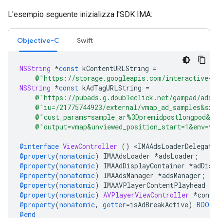
L'esempio seguente inizializza l'SDK IMA:
Objective-C
Swift
NSString
*
const
kContentURLString
=
@"https://storage.googleapis.com/interactive-m
NSString
*
const
kAdTagURLString
=
@"https://pubads.g.doubleclick.net/gampad/ads?
@"iu=/21775744923/external/vmap_ad_samples&sz=
@"cust_params=sample_ar%3Dpremidpostlongpod&ci
@"output=vmap&unviewed_position_start=1&env=vp
@interface
ViewController
()
<
IMAAdsLoaderDelegate
@property
(
nonatomic
)
IMAAdsLoader
*
adsLoader
;
@property
(
nonatomic
)
IMAAdDisplayContainer
*
adDisp
@property
(
nonatomic
)
IMAAdsManager
*
adsManager
;
@property
(
nonatomic
)
IMAAVPlayerContentPlayhead
*
c
@property
(
nonatomic
)
AVPlayerViewController
*
conte
@property
(
nonatomic
,
getter
=
isAdBreakActive
)
BOOL
@end