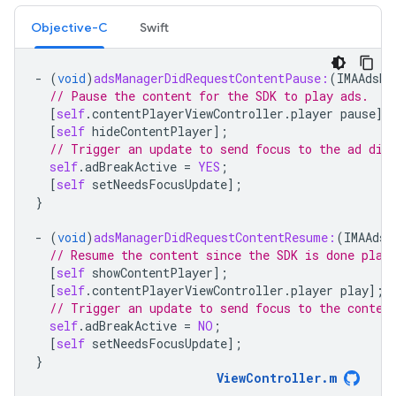
Objective-C
Swift
-
(
void
)
adsManagerDidRequestContentPause:
(
IMAAdsMa
// Pause the content for the SDK to play ads.
[
self
.
contentPlayerViewController
.
player
pause
];
[
self
hideContentPlayer
];
// Trigger an update to send focus to the ad dis
self
.
adBreakActive
=
YES
;
[
self
setNeedsFocusUpdate
];
}
-
(
void
)
adsManagerDidRequestContentResume:
(
IMAAdsM
// Resume the content since the SDK is done play
[
self
showContentPlayer
];
[
self
.
contentPlayerViewController
.
player
play
];
// Trigger an update to send focus to the conten
self
.
adBreakActive
=
NO
;
[
self
setNeedsFocusUpdate
];
}
ViewController
.
m