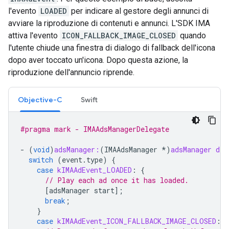
l'evento
LOADED
per indicare al gestore degli annunci di
avviare la riproduzione di contenuti e annunci. L'SDK IMA
attiva l'evento
ICON_FALLBACK_IMAGE_CLOSED
quando
l'utente chiude una finestra di dialogo di fallback dell'icona
dopo aver toccato un'icona. Dopo questa azione, la
riproduzione dell'annuncio riprende.
Objective-C
Swift
#pragma mark - IMAAdsManagerDelegate
-
(
void
)
adsManager:
(
IMAAdsManager
*
)
adsManager
did
switch
(
event
.
type
)
{
case
kIMAAdEvent_LOADED
:
{
// Play each ad once it has loaded.
[
adsManager
start
];
break
;
}
case
kIMAAdEvent_ICON_FALLBACK_IMAGE_CLOSED
:
{