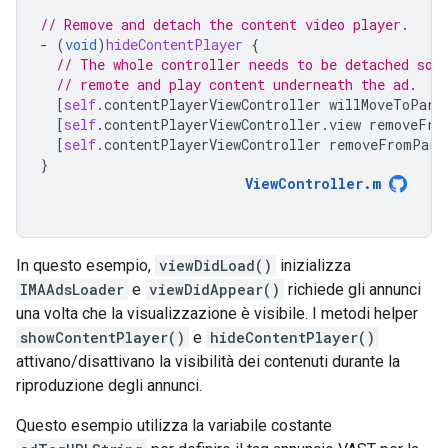
// Remove and detach the content video player.
-
(
void
)
hideContentPlayer
{
// The whole controller needs to be detached so 
// remote and play content underneath the ad.
[
self
.
contentPlayerViewController
willMoveToPare
[
self
.
contentPlayerViewController
.
view
removeFro
[
self
.
contentPlayerViewController
removeFromPare
}
ViewController
.
m
In questo esempio,
viewDidLoad()
inizializza
IMAAdsLoader
e
viewDidAppear()
richiede gli annunci
una volta che la visualizzazione è visibile. I metodi helper
showContentPlayer()
e
hideContentPlayer()
attivano/disattivano la visibilità dei contenuti durante la
riproduzione degli annunci.
Questo esempio utilizza la variabile costante