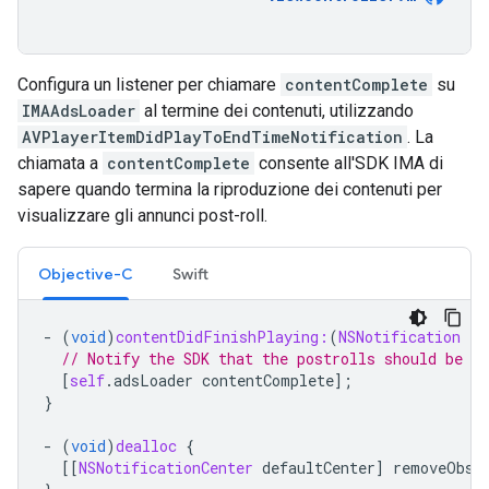
Configura un listener per chiamare
contentComplete
su
IMAAdsLoader
al termine dei contenuti, utilizzando
AVPlayerItemDidPlayToEndTimeNotification
. La
chiamata a
contentComplete
consente all'SDK IMA di
sapere quando termina la riproduzione dei contenuti per
visualizzare gli annunci post-roll.
Objective-C
Swift
-
(
void
)
contentDidFinishPlaying:
(
NSNotification
*
)
// Notify the SDK that the postrolls should be pl
[
self
.
adsLoader
contentComplete
];
}
-
(
void
)
dealloc
{
[[
NSNotificationCenter
defaultCenter
]
removeObse