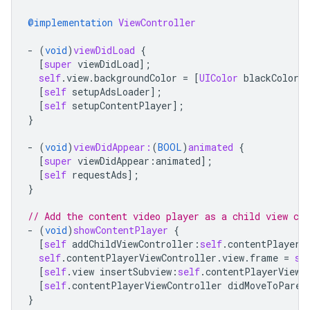
@implementation
ViewController
-
(
void
)
viewDidLoad
{
[
super
viewDidLoad
];
self
.
view
.
backgroundColor
=
[
UIColor
blackColor
]
[
self
setupAdsLoader
];
[
self
setupContentPlayer
];
}
-
(
void
)
viewDidAppear:
(
BOOL
)
animated
{
[
super
viewDidAppear
:
animated
];
[
self
requestAds
];
}
// Add the content video player as a child view con
-
(
void
)
showContentPlayer
{
[
self
addChildViewController
:
self
.
contentPlayerV
self
.
contentPlayerViewController
.
view
.
frame
=
se
[
self
.
view
insertSubview
:
self
.
contentPlayerViewC
[
self
.
contentPlayerViewController
didMoveToParen
}