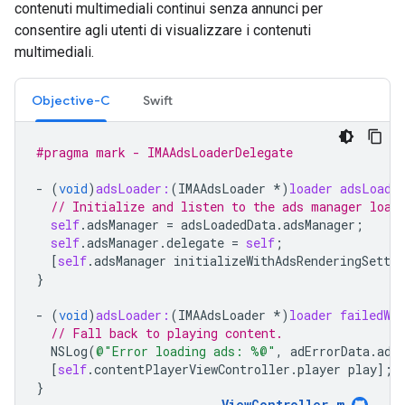
contenuti multimediali continui senza annunci per
consentire agli utenti di visualizzare i contenuti
multimediali.
Objective-C
Swift
#pragma mark - IMAAdsLoaderDelegate
-
(
void
)
adsLoader:
(
IMAAdsLoader
*
)
loader
adsLoade
// Initialize and listen to the ads manager load
self
.
adsManager
=
adsLoadedData
.
adsManager
;
self
.
adsManager
.
delegate
=
self
;
[
self
.
adsManager
initializeWithAdsRenderingSettin
}
-
(
void
)
adsLoader:
(
IMAAdsLoader
*
)
loader
failedWi
// Fall back to playing content.
NSLog
(
@"Error loading ads: %@"
,
adErrorData
.
adE
[
self
.
contentPlayerViewController
.
player
play
];
}
ViewController
.
m