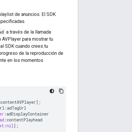
laylist de anuncios. El SDK
specificadas.
ad
a través de la llamada
un AVPlayer para mostrar tu
al SDK cuando crees tu
 progreso de la reproducción de
ente en los momentos
.
contentAVPlayer
];
rl
:
adTagUrl
er
:
adDisplayContainer
ad
:
contentPlayhead
xt
:
nil
];