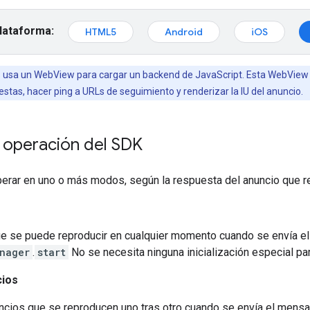
plataforma:
HTML5
Android
iOS
 usa un WebView para cargar un backend de JavaScript. Esta WebView se
estas, hacer ping a URLs de seguimiento y renderizar la IU del anuncio.
operación del SDK
erar en uno o más modos, según la respuesta del anuncio que re
e se puede reproducir en cualquier momento cuando se envía el
nager
.
start
No se necesita ninguna inicialización especial par
cios
ncios que se reproducen uno tras otro cuando se envía el mens