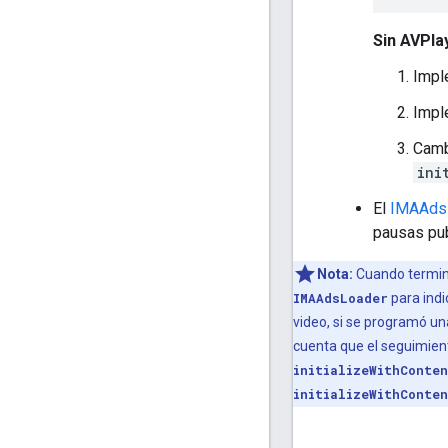
Sin AVPla
Impl
Impl
Camb
ini
El
IMAAds
pausas publ
Nota:
Cuando termine
IMAAdsLoader
para indi
video, si se programó un
cuenta que el seguimien
initializeWithConte
initializeWithConte