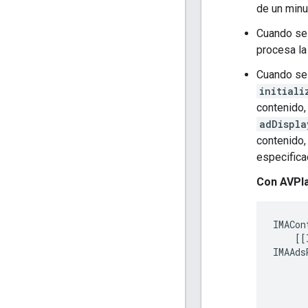
de un minu
Cuando se 
procesa la
Cuando se 
initiali
contenido,
adDispla
contenido,
especific
Con AVPla
IMACon
[[
IMAAds