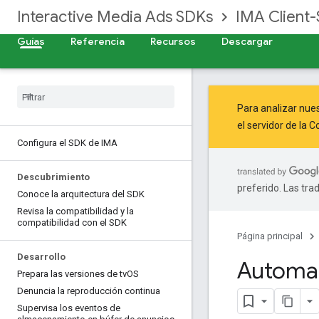
Interactive Media Ads SDKs
IMA Client-
Guías
Referencia
Recursos
Descargar
Para analizar nues
el servidor de la
Co
Configura el SDK de IMA
Descubrimiento
preferido. Las tra
Conoce la arquitectura del SDK
Revisa la compatibilidad y la
compatibilidad con el SDK
Página principal
Desarrollo
Automati
Prepara las versiones de tv
OS
Denuncia la reproducción continua
Supervisa los eventos de