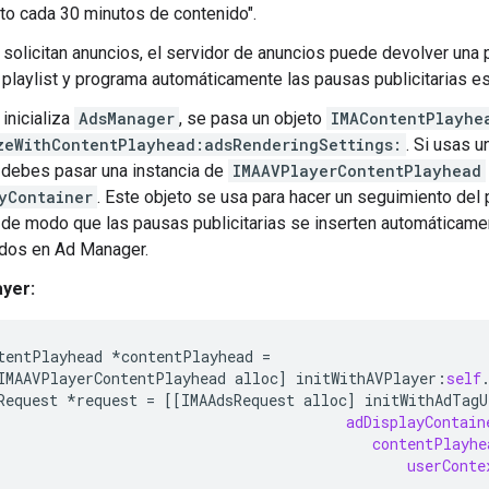
to cada 30 minutos de contenido".
solicitan anuncios, el servidor de anuncios puede devolver una p
 playlist y programa automáticamente las pausas publicitarias e
inicializa
AdsManager
, se pasa un objeto
IMAContentPlayhe
zeWithContentPlayhead:adsRenderingSettings:
. Si usas 
 debes pasar una instancia de
IMAAVPlayerContentPlayhead
yContainer
. Este objeto se usa para hacer un seguimiento del
 de modo que las pausas publicitarias se inserten automáticam
ados en Ad Manager.
yer:
tentPlayhead
*
contentPlayhead
=
IMAAVPlayerContentPlayhead
alloc
]
initWithAVPlayer
:
self
Request
*
request
=
[[
IMAAdsRequest
alloc
]
initWithAdTagU
adDisplayContain
contentPlayhe
userConte