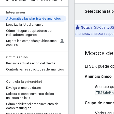
almacenamiento en búfer de anuncios
Selecciona la 
Integración
Automatiza las playlists de anuncios
Localiza la IU del anuncio
Nota:
El SDK de tvOS
Cómo integrar adaptadores de
anuncios, analizar respu
indicadores seguros
Mejora las campañas publicitarias
con PPS
Modos de 
Optimización
Revisa la actualización del cliente
El SDK puede op
Controla varias solicitudes de anuncios
Anuncio único
Controla la privacidad
Anuncio qu
Divulga el uso de datos
IMAAdsMa
Solicita el consentimiento de los
usuarios de la UE
Grupo de anun
Cómo habilitar el procesamiento de
datos restringido
Varios anu