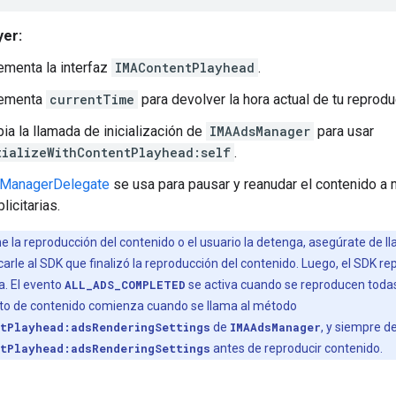
yer:
ementa la interfaz
IMAContentPlayhead
.
ementa
currentTime
para devolver la hora actual de tu reprodu
ia la llamada de inicialización de
IMAAdsManager
para usar
tializeWithContentPlayhead:self
.
ManagerDelegate
se usa para pausar y reanudar el contenido a
icitarias.
 la reproducción del contenido o el usuario la detenga, asegúrate de l
carle al SDK que finalizó la reproducción del contenido. Luego, el SDK repr
a. El evento
ALL_ADS_COMPLETED
se activa cuando se reproducen todas
to de contenido comienza cuando se llama al método
ntPlayhead:adsRenderingSettings
de
IMAAdsManager
, y siempre d
ntPlayhead:adsRenderingSettings
antes de reproducir contenido.