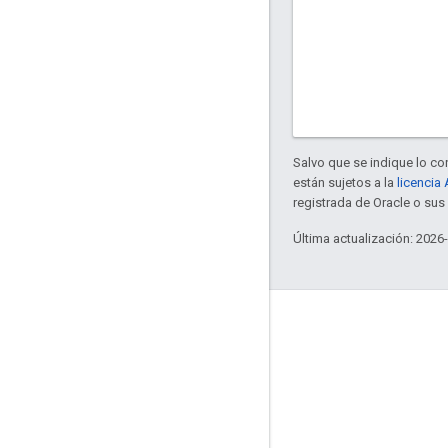
Salvo que se indique lo con
están sujetos a la
licencia
registrada de Oracle o sus 
Última actualización: 2026
Interactúa
Google Developer Program
Google Developer Groups
Google Developer Experts