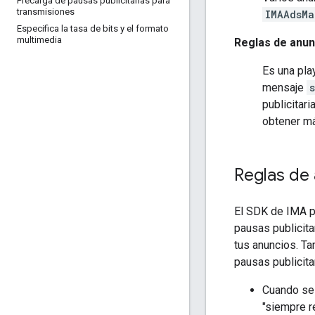
Precarga de pausas publicitarias para
transmisiones
IMAAdsMa
Especifica la tasa de bits y el formato
multimedia
Reglas de anun
Es una pla
mensaje
publicitari
obtener má
Reglas de
El SDK de IMA p
pausas publicita
tus anuncios. Ta
pausas publicitar
Cuando se 
"siempre r