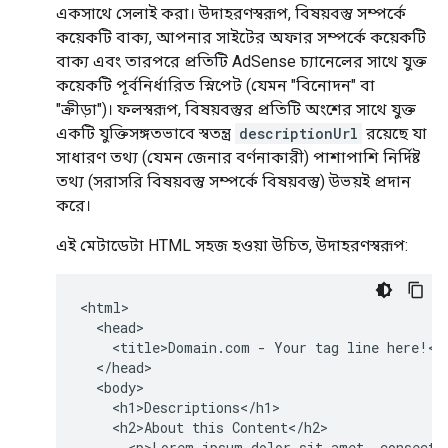
একসাথে সেলাই করা। উদাহরণস্বরূপ, বিষয়বস্তু সম্পর্কে
কয়েকটি বাক্য, আপনার সাইটের অফার সম্পর্কে কয়েকটি
বাক্য এবং তারপরে প্রতিটি AdSense চ্যানেলের সাথে যুক্ত
কয়েকটি পূর্বনির্ধারিত স্নিপেট (যেমন "বিনোদন" বা
"ক্রীড়া")। ফলস্বরূপ, বিষয়বস্তুর প্রতিটি অংশের সাথে যুক্ত
একটি যুক্তিসঙ্গতভাবে স্বতন্ত্র
descriptionUrl
রয়েছে যা
সাধারণ তথ্য (যেমন জেনার বর্ণনাকারী) পাশাপাশি নির্দিষ্ট
তথ্য (সরাসরি বিষয়বস্তু সম্পর্কে বিষয়বস্তু) উভয়ই প্রদান
করে।
এই মেটাডেটা HTML সহজ হওয়া উচিত, উদাহরণস্বরূপ:
<html>

  <head>

    <title>Domain.com - Your tag line here!</t
  </head>

  <body>

    <h1>Descriptions</h1>

    <h2>About this Content</h2>

      <p>Lorem ipsum dolor sit amet, consectet