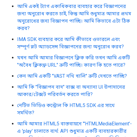
আমি একই ট্যাগ একাধিকবার ব্যবহার করে বিজ্ঞাপনের
জন্য অনুরোধ করতে চাই, কিন্তু আমি শুধুমাত্র আমার প্রথম
অনুরোধের জন্য বিজ্ঞাপন পাচ্ছি। আমি কিভাবে এটা ঠিক
করব?
IMA SDK ব্যবহার করে আমি কীভাবে ওভারলে এবং
সম্পূর্ণ স্লট অ্যাডসেন্স বিজ্ঞাপনের জন্য অনুরোধ করব?
যখন আমি আমার বিজ্ঞাপনে ক্লিক করি তখন আমি একটি
"অবৈধ ক্লিকথ্রু URL" ত্রুটি পাচ্ছি। কারণ কি হতে পারে?
কেন আমি একটি "VAST নথি খালি" ত্রুটি দেখতে পাচ্ছি?
আমি কি "বিজ্ঞাপন বাদ" বাক্স বা অন্যান্য UI উপাদানের
আকার/টেক্সট পরিবর্তন করতে পারি?
নেটিভ ভিডিও কন্ট্রোল কি HTML5 SDK এর সাথে
সমর্থিত?
আমি আমার HTML5 বাস্তবায়নে "'HTMLMediaElement'-
এ 'play' চালাতে ব্যর্থ: API শুধুমাত্র একটি ব্যবহারকারীর