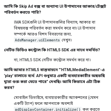
আমি কি
Skip Ad
বক্স বা অন্যান্য UI উপাদানের আকার/টেক্সট
পরিবর্তন করতে পারি?
IMA SDKগুলি UI উপাদানগুলির বিন্যাস, আকার বা
বিষয়বস্তু পরিবর্তন করা সমর্থন করে না৷ UI উপাদান
সম্পর্কে আরও বিশদ বিবরণের জন্য,
AdsManager.uiElements
দেখুন।
নেটিভ ভিডিও কন্ট্রোল কি HTML5 SDK এর সাথে সমর্থিত?
না, HTML5 SDK নেটিভ কন্ট্রোল সমর্থন করে না।
আমি আমার HTML5 বাস্তবায়নে "'HTMLMediaElement'-এ
'play' চালাতে ব্যর্থ: API শুধুমাত্র একটি ব্যবহারকারীর অঙ্গভঙ্গি
দ্বারা শুরু করা যেতে পারে" দেখছি। আমি কিভাবে এটা ঠিক
করব?
মোবাইল ডিভাইসে, ব্যবহারকারীর অ্যাকশনের (যেমন
একটি ট্যাপ) ফলে আপনাকে অবশ্যই
adDisplayContainer.initialize()
কল করতে