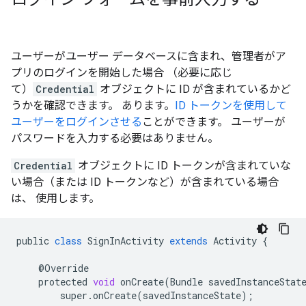
ユーザーがユーザー データベースに含まれ、管理者がア
プリのログインを開始した場合 （必要に応じ
て）
Credential
オブジェクトに ID が含まれているかど
うかを確認できます。 あります。
ID トークンを使用して
ユーザーをログインさせる
ことができます。 ユーザーが
パスワードを入力する必要はありません。
Credential
オブジェクトに ID トークンが含まれていな
い場合（または ID トークンなど）が含まれている場合
は、 使用します。
public
class
SignInActivity
extends
Activity
{
@
Override
protected
void
onCreate
(
Bundle
savedInstanceStat
super
.
onCreate
(
savedInstanceState
);