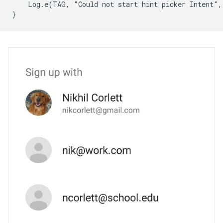
    Log.e(TAG, "Could not start hint picker Intent", 