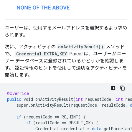
ユーザーは、使用するメールアドレスを選択するよう求め
られます。
次に、アクティビティの
onActivityResult()
メソッド
で、
Credential.EXTRA_KEY
Parcel は、ユーザーがユー
ザー データベースに登録されているかどうかを確認しま
す。 認証情報のヒントを使用して適切なアクティビティを
開始します。
@Override
public
void
onActivityResult
(
int
requestCode
,
int
re
super
.
onActivityResult
(
requestCode
,
resultCode
,
if
(
requestCode
==
RC_HINT
)
{
if
(
resultCode
==
RESULT_OK
)
{
Credential
credential
=
data
.
getParcelab