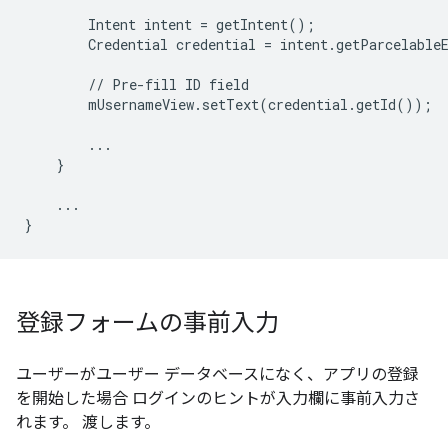
Intent
intent
=
getIntent
();
Credential
credential
=
intent
.
getParcelable
//
Pre
-
fill
ID
field
mUsernameView
.
setText
(
credential
.
getId
());
...
}
...
}
登録フォームの事前入力
ユーザーがユーザー データベースになく、アプリの登録
を開始した場合 ログインのヒントが入力欄に事前入力さ
れます。 渡します。