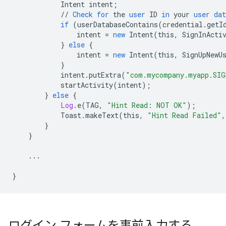
Intent
intent
;
//
Check
for
the
user
ID
in
your
user
dat
if
(
userDatabaseContains
(
credential
.
getI
intent
=
new
Intent
(
this
,
SignInActi
}
else
{
intent
=
new
Intent
(
this
,
SignUpNewU
}
intent
.
putExtra
(
"com.mycompany.myapp.SIG
startActivity
(
intent
);
}
else
{
Log
.
e
(
TAG
,
"Hint Read: NOT OK"
);
Toast
.
makeText
(
this
,
"Hint Read Failed"
,
}
}
...
}
ログイン フォームを事前入力する