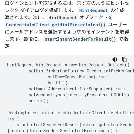
ログインヒントを取得するには、まず次のようにヒントセ
レクタ ダイアログを構成します。
HintRequest
の作成
渡されます。次に、
HintRequest
オブジェクトを
CredentialsClient.getHintPickerIntent()
ユーザー
にメールアドレスを選択するよう求めるインテントを取得
します。最後に、
startIntentSenderForResult()
で指
定。
HintRequest hintRequest = new HintRequest.Builder()

        .setHintPickerConfig(new CredentialPickerConf
                .setShowCancelButton(true)

                .build())

        .setEmailAddressIdentifierSupported(true)

        .setAccountTypes(IdentityProviders.GOOGLE)

        .build();

PendingIntent intent = mCredentialsClient.getHintPick
try {

    startIntentSenderForResult(intent.getIntentSender
} catch (IntentSender.SendIntentException e) {
