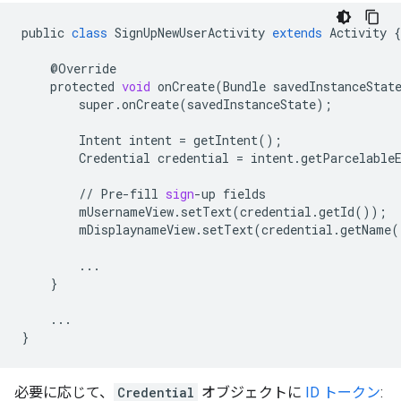
public
class
SignUpNewUserActivity
extends
Activity
{
@
Override
protected
void
onCreate
(
Bundle
savedInstanceStat
super
.
onCreate
(
savedInstanceState
);
Intent
intent
=
getIntent
();
Credential
credential
=
intent
.
getParcelable
//
Pre
-
fill
sign
-
up
fields
mUsernameView
.
setText
(
credential
.
getId
());
mDisplaynameView
.
setText
(
credential
.
getName
(
...
}
...
}
必要に応じて、
Credential
オブジェクトに
ID トークン
: