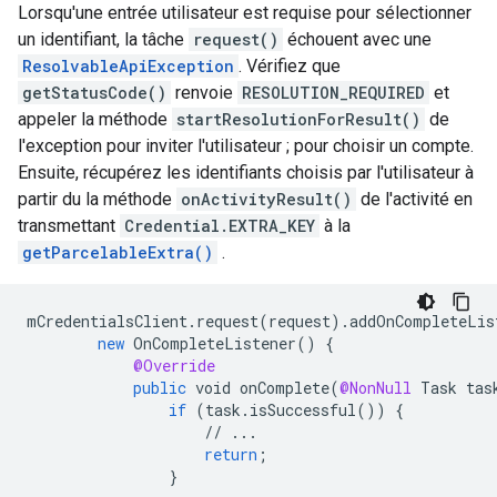
Lorsqu'une entrée utilisateur est requise pour sélectionner
un identifiant, la tâche
request()
échouent avec une
ResolvableApiException
. Vérifiez que
getStatusCode()
renvoie
RESOLUTION_REQUIRED
et
appeler la méthode
startResolutionForResult()
de
l'exception pour inviter l'utilisateur ; pour choisir un compte.
Ensuite, récupérez les identifiants choisis par l'utilisateur à
partir du la méthode
onActivityResult()
de l'activité en
transmettant
Credential.EXTRA_KEY
à la
getParcelableExtra()
.
mCredentialsClient
.
request
(
request
).
addOnCompleteLis
new
OnCompleteListener
()
{
@Override
public
void
onComplete
(
@NonNull
Task
tas
if
(
task
.
isSuccessful
())
{
//
...
return
;
}