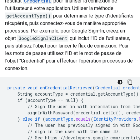
résultat
Credential
pour finaliser la connexion de
l'utilisateur à votre application. Utiliser la méthode
getAccountType()
pour déterminer le type d'identifiants
récupérés, puis connectez-vous de manière appropriée
processus. Par exemple, pour Google Sign-In, créez un
objet
GoogleSignInClient
qui inclut l'ID de l'utilisateur,
puis utilisez l'objet pour lancer le flux de connexion. Pour
les mots de passe utilisez l'ID et le mot de passe de
l'objet "Credential" pour effectuer l'opération processus de
connexion.
private
void
onCredentialRetrieved
(
Credential
creden
String
accountType
=
credential.getAccountType()
if
(accountType
==
null)
{
//
Sign
the
user
in
with
information
from
th
signInWithPassword(credential.getId(),
crede
}
else
if
(
accountType
.
equals
(
IdentityProviders
.
//
The
user
has
previously
signed
in
with
Go
//
sign
in
the
user
with
the
same
ID.
//
See
https
:
//
developers
.
google
.
com
/
identit