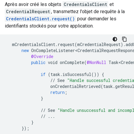
Après avoir créé les objets
CredentialsClient
et
CredentialRequest
, transmettez l'objet de requête à la
CredentialsClient.request()
pour demander les
identifiants stockés pour votre application.
mCredentialsClient
.
request
(
mCredentialRequest
).
add
new
OnCompleteListener<CredentialRequestRespon
@Override
public
void
onComplete
(
@NonNull
Task<Crede
if
(
task
.
isSuccessful
())
{
//
See
"Handle successful credenti
onCredentialRetrieved
(
task
.
getResu
return
;
}
//
See
"Handle unsuccessful and incomp
//
...
}
}
);