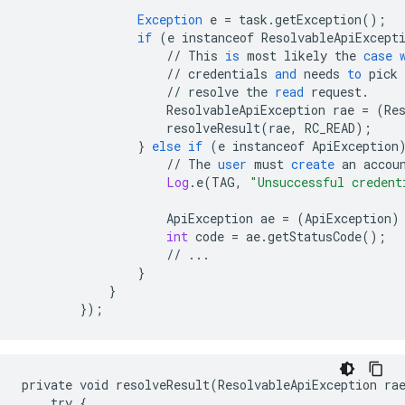
Exception
e
=
task
.
getException
();
if
(
e
instanceof
ResolvableApiExcept
//
This
is
most
likely
the
case
//
credentials
and
needs
to
pick
//
resolve
the
read
request
.
ResolvableApiException
rae
=
(
Re
resolveResult
(
rae
,
RC_READ
);
}
else
if
(
e
instanceof
ApiException
//
The
user
must
create
an
accou
Log
.
e
(
TAG
,
"Unsuccessful credent
ApiException
ae
=
(
ApiException
)
int
code
=
ae
.
getStatusCode
();
//
...
}
}
}
);
private void resolveResult(ResolvableApiException rae
    try {
