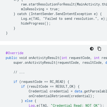
        rae.startResolutionForResult(MainActivity.thi
        mIsResolving = true;

    } catch (IntentSender.SendIntentException e) {

        Log.e(TAG, "Failed to send resolution.", e);
        hideProgress();

    }

@Override
public
void
onActivityResult
(
int
requestCode
,
int
re
super
.
onActivityResult
(
requestCode
,
resultCode
,
//
...
if
(
requestCode
==
RC_READ
)
{
if
(
resultCode
==
RESULT_OK
)
{
Credential
credential
=
data
.
getParcelab
onCredentialRetrieved
(
credential
);
}
else
{
Log
.
e
(
TAG
,
"Credential Read: NOT OK"
);