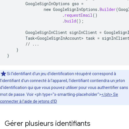
GoogleSignInOptions
gso
=
new
GoogleSignInOptions
.
Builder
(
Goog
.
requestEmail
()
.
build
();
GoogleSignInClient
signInClient
=
GoogleSign
Task<GoogleSignInAccount>
task
=
signInClien
//
...
}
}
Si l'identifiant d'un jeu d'identification récupéré correspond à
l'identifiant d'un connecté à l'appareil, l'identifiant contiendra un jeton
d'identification qui que vous pouvez utiliser pour vous authentifier sans
mot de passe. Voir <ph type="x-smartling-placeholder">
</ph> Se
connecter à l'aide de jetons d'ID
Gérer plusieurs identifiants