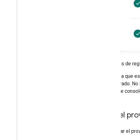
Después de regis
Debido a que est
sea privado. No 
Firebase consol
Usa el pr
Para usar el pro