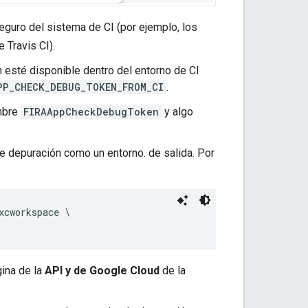
eguro del sistema de CI (por ejemplo, los
 Travis CI).
n esté disponible dentro del entorno de CI
PP_CHECK_DEBUG_TOKEN_FROM_CI
.
ombre
FIRAAppCheckDebugToken
y algo
e depuración como un entorno. de salida. Por
xcworkspace \

gina de la
API y de Google Cloud
de la