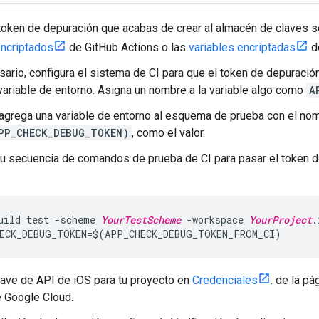
token de depuración que acabas de crear al almacén de claves s
ncriptados
de GitHub Actions o las
variables encriptadas
de
sario, configura el sistema de CI para que el token de depuració
ariable de entorno. Asigna un nombre a la variable algo como
A
agrega una variable de entorno al esquema de prueba con el n
PP_CHECK_DEBUG_TOKEN)
, como el valor.
tu secuencia de comandos de prueba de CI para pasar el token d
uild test -scheme 
YourTestScheme
 -workspace 
YourProject
.
ECK_DEBUG_TOKEN=$(APP_CHECK_DEBUG_TOKEN_FROM_CI)
lave de API de iOS para tu proyecto en
Credenciales
. de la pá
 Google Cloud.