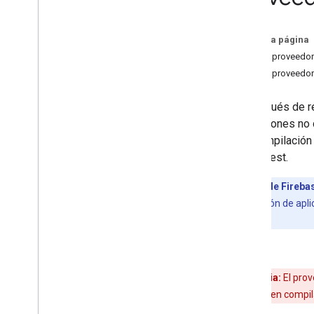
de la Verificación de aplicaciones
Habilita la aplicación forzosa
En esta página
Habilita la aplicación forzosa de la
Usa el proveedor
Verificación de aplicaciones
Usa el proveedor
Usar el proveedor de depuración
Si después de re
Usa la Verificación de aplicaciones
aplicaciones no 
mediante el proveedor de depuración
una compilación 
App Attest.
Usuarios de Fireba
de la Verificación de apl
aplicaciones
.
Advertencia:
El prov
de depuración en compila