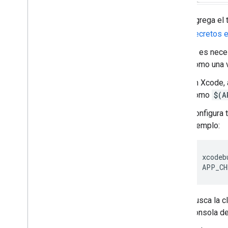
Agrega el 
secretos e
Si es nece
como una v
En Xcode, 
como
$(A
Configura 
ejemplo:
xcodeb
APP_CH
Busca la c
consola de