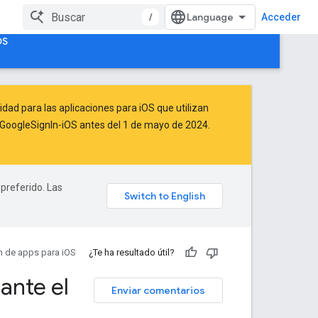
/
Acceder
OS
idad para las aplicaciones para iOS que utilizan
de GoogleSignIn-iOS antes del 1 de mayo de 2024.
 preferido. Las
ón de apps para iOS
¿Te ha resultado útil?
ante el
Enviar comentarios