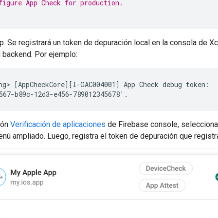
figure App Check for production.
app. Se registrará un token de depuración local en la consola de 
al backend. Por ejemplo:
ng> [AppCheckCore][I-GAC004001] App Check debug token:

ión
Verificación de aplicaciones
de Firebase console, seleccion
nú ampliado. Luego, registra el token de depuración que registra