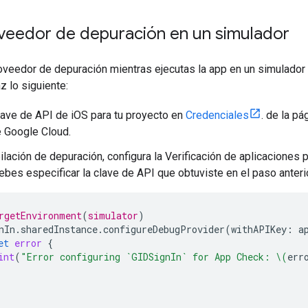
oveedor de depuración en un simulador
veedor de depuración mientras ejecutas la app en un simulador 
az lo siguiente:
lave de API de iOS para tu proyecto en
Credenciales
. de la pá
 Google Cloud.
ilación de depuración, configura la Verificación de aplicaciones
bes especificar la clave de API que obtuviste en el paso anterio
rgetEnvironment
(
simulator
)
nIn
.
sharedInstance
.
configureDebugProvider
(
withAPIKey
:
a
et
error
{
int
(
"Error configuring `GIDSignIn` for App Check: 
\(
err