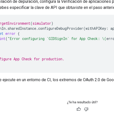
ilación de depuración, configura la Verificación de aplicaciones
bes especificar la clave de API que obtuviste en el paso anterio
rgetEnvironment
(
simulator
)
nIn
.
sharedInstance
.
configureDebugProvider
(
withAPIKey
:
a
et
error
{
int
(
"Error configuring `GIDSignIn` for App Check: 
\(
err
figure App Check for production.
 ejecute en un entorno de CI, los extremos de OAuth 2.0 de Goo
.
¿Te ha resultado útil?