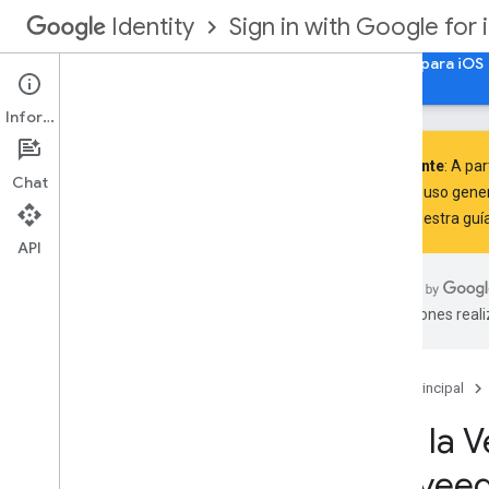
Sign in with Google for 
Identity
Comenzar
Autorización de la Cuenta de Google para iOS
Información
Importante
: A par
Chat
SDKs de uso genera
Sigue
nuestra guí
Descripción general
Verificación de aplicaciones para el
API
Acceso con Google en i
OS
traducciones real
Cómo comenzar
Comienza a usar la Verificación de
aplicaciones para el Acceso con
Google en i
OS
Página principal
Usa la V
Supervisa las métricas de las
solicitudes
proveed
Supervisa las métricas de solicitudes