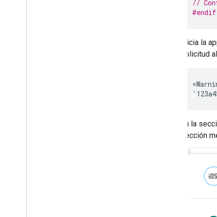
// Con
#endif
Inicia la 
solicitud 
<Warni
En la secc
sección me