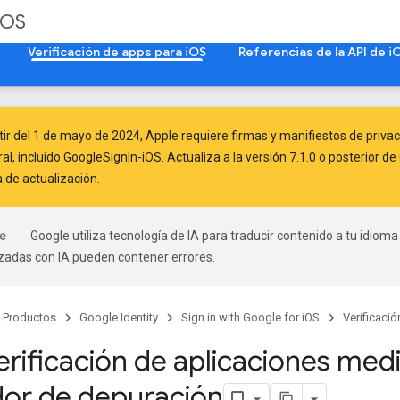
iOS
Verificación de apps para iOS
Referencias de la API de i
tir del
1 de mayo de 2024
, Apple
requiere
firmas y manifiestos de privac
l, incluido GoogleSignIn-iOS. Actualiza a la versión 7.1.0 o posterior 
a de actualización
.
Google utiliza tecnología de IA para traducir contenido a tu idioma
izadas con IA pueden contener errores.
Productos
Google Identity
Sign in with Google for iOS
Verificaci
erificación de aplicaciones medi
or de depuración