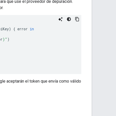
 para que use el proveedor de depuración.
r.
piKey
)
{
error
in
or
)
"
)
gle aceptarán el token que envía como válido