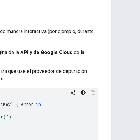
de manera interactiva (por ejemplo, durante
gina de la
API y de Google Cloud
de la
 para que use el proveedor de depuración.
r.
piKey
)
{
error
in
or
)
"
)