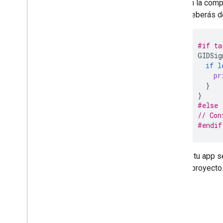
En la comp
Deberás de
#if
ta
GIDSig
if
l
pr
}
}
#else
// Con
#endif
Cuando tu app se
para tu proyecto