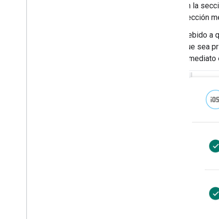
En la secc
sección me
Debido a q
que sea pr
inmediato 