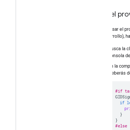
Usa el pr
Cómo usar el pro
el desarrollo), h
Busca la c
consola de
En la comp
Deberás de
#if
ta
GIDSig
if
l
pr
}
}
#else