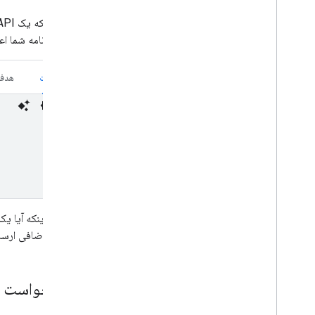
قبل از اینکه یک API گوگل را فراخوانی کنید، با استفاده از ویژگی
قبلاً به برنامه شما اع
سویفت
هدف
بسته به اینکه آیا 
محدوده اضافی ارسال
۲
.
درخواست ا