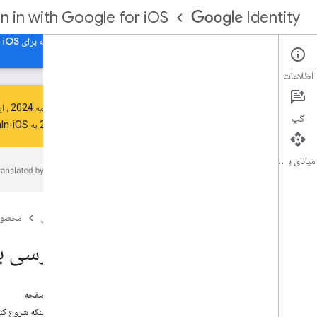
gn in with Google for iOS
Identity
شروع کنید
مجوز حساب Google برای iOS
بررسی برنامه برای iOS
اطلاعات
مهم
: از
1 مه 2024
، اپل برای برنامه‌
گپ
1 مه 2024 به GoogleSignIn-iOS نسخه 7.1.0+ ارتقا دهید.
مجوز سمت مشتری
دسترسی به APIهای Google در یک برنامه i
میانای برنامه‌سازی کاربردی
OS
مجوز سمت سرور (آفلاین)
.
صفحه اصلی
محصول
دسترسی به Google API از پشتیبان برنامه خود
دسترسی به APIهای Google در یک بر
App Flip Linking مبتنی بر OAuth برای i
OS
App Flip برای i
OS
در این صفحه
قبل از اینکه شروع کن