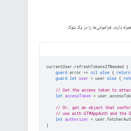
currentUser
.
refreshTokensIfNeeded
{
guard
error
==
nil
else
{
return
guard
let
user
=
user
else
{
ret
// Get the access token to attac
let
accessToken
=
user
.
accessTok
// Or, get an object that confo
// use with GTMAppAuth and the 
let
authorizer
=
user
.
fetcherAut
}