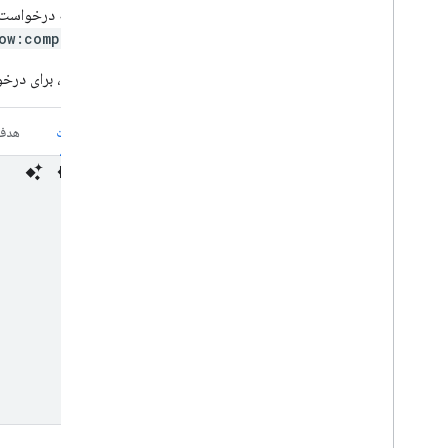
اگر نیاز به درخواست scopeهای اضافی داری
ow:completion
برای مثال، برای درخواست
سویفت
هدف