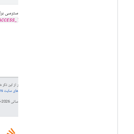
از توکن دسترسی برای فراخوانی API استفاده کنید، یا با قرار دادن تو
) یا با استفاده از مجوز دهنده‌ی واکشی با
ACCESS_TOKEN
جز در مواردی که غیر از این ذک
جزئیات، به
خطمشی‌های سایت Google Developers‏
تاریخ آخرین به‌روزرسانی 2026-05-13 به‌وقت ساعت هماهنگ جهانی.