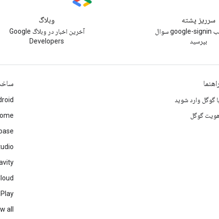
سرریز پشته
وبلاگ
زیر برچسب google-signin سوال
آخرین اخبار در وبلاگ Google
بپرسید
Developers
اهنما
ساخ
ا گوگل وارد شوید
roid
ویت گوگل
rome
ebase
tudio
avity
Cloud
 Play
w all