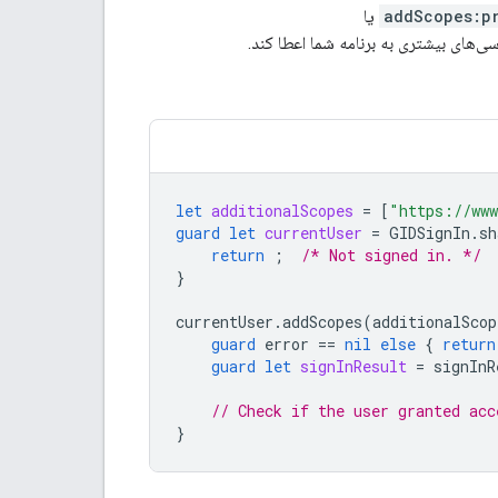
addScopes:p
یا
ی‌های بیشتری به برنامه شما اعطا کند.
let
additionalScopes
=
[
"https://www
guard
let
currentUser
=
GIDSignIn
.
sh
return
;
/* Not signed in. */
}
currentUser
.
addScopes
(
additionalScop
guard
error
==
nil
else
{
return
guard
let
signInResult
=
signInR
// Check if the user granted acc
}