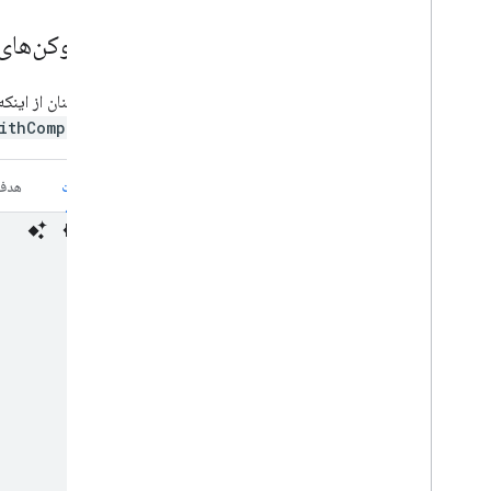
۳
.
با توکن‌های جدید
برای اطمینان از اینکه فراخوانی‌های API گوگل شما همیشه توکن‌های دسترسی من
ithCompletion:
سویفت
هدف