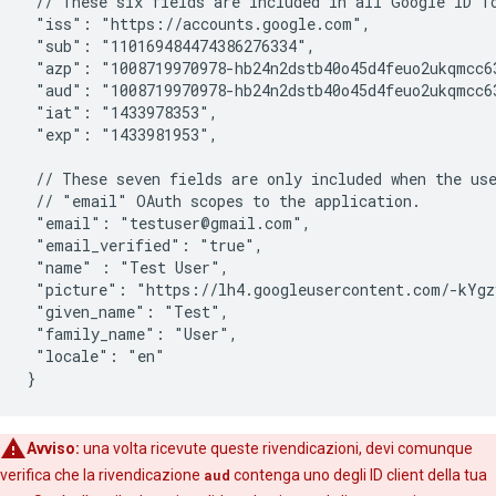
 // These six fields are included in all Google ID To
 "iss": "https://accounts.google.com",

 "sub": "110169484474386276334",

 "azp": "1008719970978-hb24n2dstb40o45d4feuo2ukqmcc63
 "aud": "1008719970978-hb24n2dstb40o45d4feuo2ukqmcc63
 "iat": "1433978353",

 "exp": "1433981953",

 // These seven fields are only included when the use
 // "email" OAuth scopes to the application.

 "email": "testuser@gmail.com",

 "email_verified": "true",

 "name" : "Test User",

 "picture": "https://lh4.googleusercontent.com/-kYgz
 "given_name": "Test",

 "family_name": "User",

 "locale": "en"

}
Avviso:
una volta ricevute queste rivendicazioni, devi comunque
verifica che la rivendicazione
aud
contenga uno degli ID client della tua