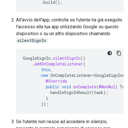
.
build
();
All'avvio dell'app, controlla se l'utente ha già eseguito
l'accesso alla tua app utilizzando Google su questo
dispositivo o su un altro dispositivo chiamando
silentSignIn
:
GoogleSignIn
.
silentSignIn
()
.
addOnCompleteListener
(
this
,
new
OnCompleteListener<GoogleSignInAc
@Override
public
void
onComplete
(
@NonNull
Tas
handleSignInResult
(
task
);
}
});
Se l'utente non riesce ad accedere in silenzio,