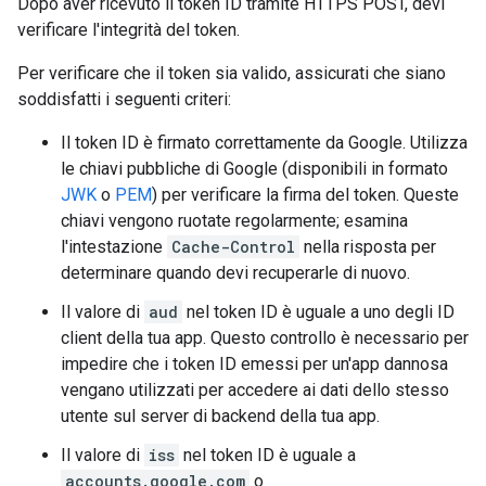
Dopo aver ricevuto il token ID tramite HTTPS POST, devi
verificare l'integrità del token.
Per verificare che il token sia valido, assicurati che siano
soddisfatti i seguenti criteri:
Il token ID è firmato correttamente da Google. Utilizza
le chiavi pubbliche di Google (disponibili in formato
JWK
o
PEM
) per verificare la firma del token. Queste
chiavi vengono ruotate regolarmente; esamina
l'intestazione
Cache-Control
nella risposta per
determinare quando devi recuperarle di nuovo.
Il valore di
aud
nel token ID è uguale a uno degli ID
client della tua app. Questo controllo è necessario per
impedire che i token ID emessi per un'app dannosa
vengano utilizzati per accedere ai dati dello stesso
utente sul server di backend della tua app.
Il valore di
iss
nel token ID è uguale a
accounts.google.com
o