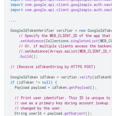
import
com.google.api.client.googleapis.auth.oauth
import
com.google.api.client.googleapis.auth.oauth
...
GoogleIdTokenVerifier
verifier
=
new
GoogleIdToken
// Specify the WEB_CLIENT_ID of the app that a
.
setAudience
(
Collections
.
singletonList
(
WEB_CLI
// Or, if multiple clients access the backend:
//.setAudience(Arrays.asList(WEB_CLIENT_ID_1, 
.
build
();
// (Receive idTokenString by HTTPS POST)
GoogleIdToken
idToken
=
verifier
.
verify
(
idTokenStr
if
(
idToken
!=
null
)
{
Payload
payload
=
idToken
.
getPayload
();
// Print user identifier. This ID is unique to e
// use as a primary key during account lookup. E
// changed by the user.
String
userId
=
payload
.
getSubject
();