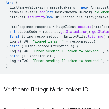
tr<y
{
ListNam>eValuePair
nameValuePairs
=
new
<
ArrayList
nameValuePairs
.
add
(
new
BasicNameValuePair
(
"idToke
httpPost
.
setEntity
(
new
UrlEncodedFormEntity
(
nameVa
HttpResponse
response
=
httpClient
.
execute
(
httpPos
int
statusCode
=
response
.
getStatusLine
().
getStatu
final
String
responseBody
=
EntityUtils
.
toString
(
r
Log
.
i
(
TAG
,
"Signed in as: "
+
responseBody
);
}
catch
(
ClientProtocolException
e
)
{
Log
.
e
(
TAG
,
"Error sending ID token to backend."
,
e
}
catch
(
IOException
e
)
{
Log
.
e
(
TAG
,
"Error sending ID token to backend."
,
e
}
Verificare l'integrità del token ID