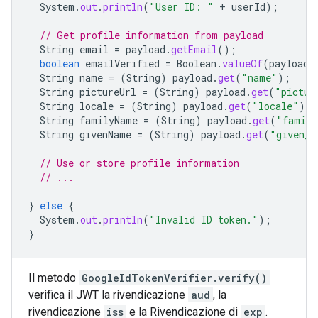
System
.
out
.
println
(
"User ID: "
+
userId
);
// Get profile information from payload
String
email
=
payload
.
getEmail
();
boolean
emailVerified
=
Boolean
.
valueOf
(
payload
.
String
name
=
(
String
)
payload
.
get
(
"name"
);
String
pictureUrl
=
(
String
)
payload
.
get
(
"pictur
String
locale
=
(
String
)
payload
.
get
(
"locale"
);
String
familyName
=
(
String
)
payload
.
get
(
"family
String
givenName
=
(
String
)
payload
.
get
(
"given_n
// Use or store profile information
// ...
}
else
{
System
.
out
.
println
(
"Invalid ID token."
);
}
Il metodo
GoogleIdTokenVerifier.verify()
verifica il JWT la rivendicazione
aud
, la
rivendicazione
iss
e la Rivendicazione di
exp
.