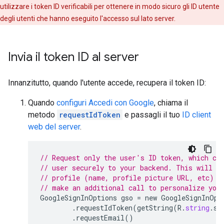
utilizzare i token ID verificabili per ottenere in modo sicuro gli ID utente
degli utenti che hanno eseguito l'accesso sul lato server.
Invia il token ID al server
Innanzitutto, quando l'utente accede, recupera il token ID:
Quando
configuri Accedi con Google
, chiama il
metodo
requestIdToken
e passagli il tuo
ID client
web del server
.
// Request only the user's ID token, which ca
// user securely to your backend. This will c
// profile (name, profile picture URL, etc) s
// make an additional call to personalize you
GoogleSignInOptions
gso
=
new
GoogleSignInOpt
.
requestIdToken
(
getString
(
R
.
string
.
se
.
requestEmail
()