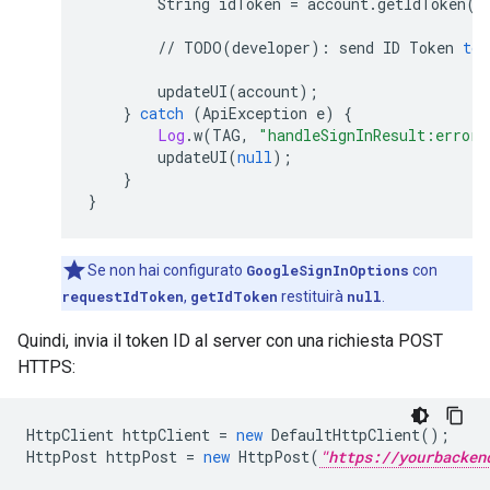
String
idToken
=
account
.
getIdToken
()
//
TODO
(
developer
)
:
send
ID
Token
to
updateUI
(
account
);
}
catch
(
ApiException
e
)
{
Log
.
w
(
TAG
,
"handleSignInResult:error"
updateUI
(
null
);
}
}
Se non hai configurato
GoogleSignInOptions
con
requestIdToken
,
getIdToken
restituirà
null
.
Quindi, invia il token ID al server con una richiesta POST
HTTPS:
HttpClient
httpClient
=
new
DefaultHttpClient
();
HttpPost
httpPost
=
new
HttpPost
(
"https://yourbacken