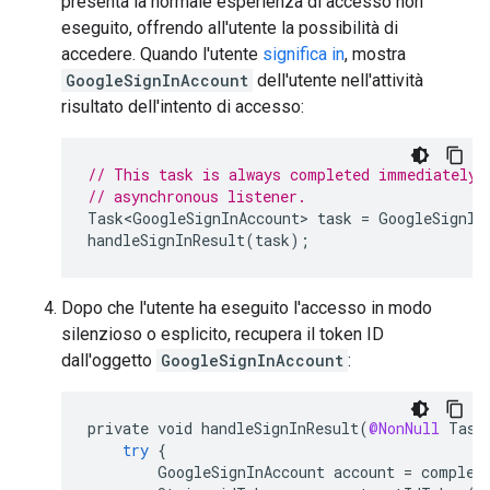
presenta la normale esperienza di accesso non
eseguito, offrendo all'utente la possibilità di
accedere. Quando l'utente
significa in
, mostra
GoogleSignInAccount
dell'utente nell'attività
risultato dell'intento di accesso:
// This task is always completed immediately,
// asynchronous listener.
Task<GoogleSignInAccount>
task
=
GoogleSignIn
handleSignInResult
(
task
);
Dopo che l'utente ha eseguito l'accesso in modo
silenzioso o esplicito, recupera il token ID
dall'oggetto
GoogleSignInAccount
:
private
void
handleSignInResult
(
@NonNull
Task
try
{
GoogleSignInAccount
account
=
complet