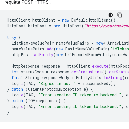
requête POST HTTPS :
HttpClient
httpClient
=
new
DefaultHttpClient
();
HttpPost
httpPost
=
new
HttpPost
(
"https://yourbacken
tr<y
{
ListNam>eValuePair
nameValuePairs
=
new
<
ArrayList
nameValuePairs
.
add
(
new
BasicNameValuePair
(
"idToke
httpPost
.
setEntity
(
new
UrlEncodedFormEntity
(
nameVa
HttpResponse
response
=
httpClient
.
execute
(
httpPos
int
statusCode
=
response
.
getStatusLine
().
getStatu
final
String
responseBody
=
EntityUtils
.
toString
(
r
Log
.
i
(
TAG
,
"Signed in as: "
+
responseBody
);
}
catch
(
ClientProtocolException
e
)
{
Log
.
e
(
TAG
,
"Error sending ID token to backend."
,
e
}
catch
(
IOException
e
)
{
Log
.
e
(
TAG
,
"Error sending ID token to backend."
,
e
}