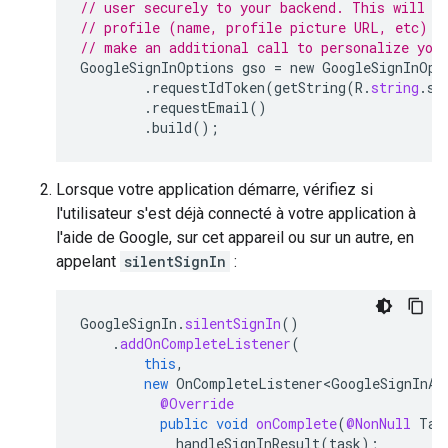
// user securely to your backend. This will c
// profile (name, profile picture URL, etc) s
// make an additional call to personalize you
GoogleSignInOptions
gso
=
new
GoogleSignInOpt
.
requestIdToken
(
getString
(
R
.
string
.
se
.
requestEmail
()
.
build
();
Lorsque votre application démarre, vérifiez si
l'utilisateur s'est déjà connecté à votre application à
l'aide de Google, sur cet appareil ou sur un autre, en
appelant
silentSignIn
:
GoogleSignIn
.
silentSignIn
()
.
addOnCompleteListener
(
this
,
new
OnCompleteListener<GoogleSignInAc
@Override
public
void
onComplete
(
@NonNull
Tas
handleSignInResult
(
task
);