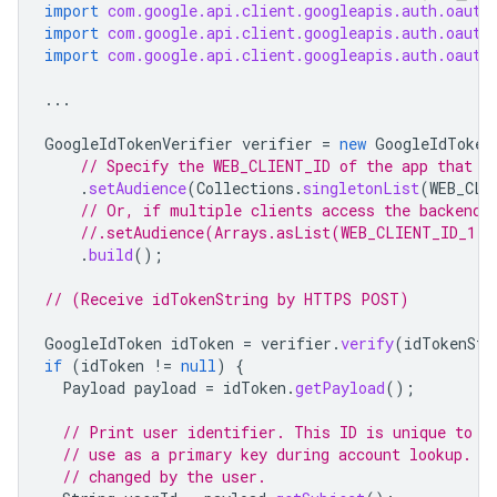
import
com.google.api.client.googleapis.auth.oauth
import
com.google.api.client.googleapis.auth.oauth
import
com.google.api.client.googleapis.auth.oauth
...
GoogleIdTokenVerifier
verifier
=
new
GoogleIdToken
// Specify the WEB_CLIENT_ID of the app that a
.
setAudience
(
Collections
.
singletonList
(
WEB_CLI
// Or, if multiple clients access the backend:
//.setAudience(Arrays.asList(WEB_CLIENT_ID_1, 
.
build
();
// (Receive idTokenString by HTTPS POST)
GoogleIdToken
idToken
=
verifier
.
verify
(
idTokenStr
if
(
idToken
!=
null
)
{
Payload
payload
=
idToken
.
getPayload
();
// Print user identifier. This ID is unique to e
// use as a primary key during account lookup. E
// changed by the user.