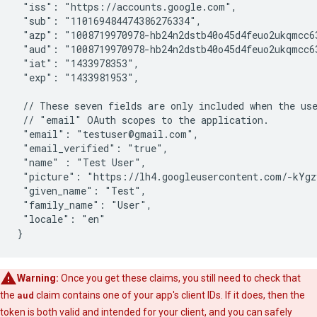
 "iss": "https://accounts.google.com",

 "sub": "110169484474386276334",

 "azp": "1008719970978-hb24n2dstb40o45d4feuo2ukqmcc63
 "aud": "1008719970978-hb24n2dstb40o45d4feuo2ukqmcc63
 "iat": "1433978353",

 "exp": "1433981953",

 // These seven fields are only included when the use
 // "email" OAuth scopes to the application.

 "email": "testuser@gmail.com",

 "email_verified": "true",

 "name" : "Test User",

 "picture": "https://lh4.googleusercontent.com/-kYgz
 "given_name": "Test",

 "family_name": "User",

 "locale": "en"

}
Warning:
Once you get these claims, you still need to check that
the
aud
claim contains one of your app's client IDs. If it does, then the
token is both valid and intended for your client, and you can safely