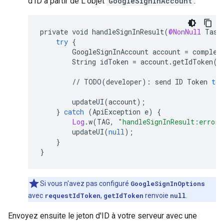
d'ID à partir de L'objet
GoogleSignInAccount
:
private
void
handleSignInResult
(
@NonNull
Task
try
{
GoogleSignInAccount
account
=
complet
String
idToken
=
account
.
getIdToken
()
//
TODO
(
developer
)
:
send
ID
Token
to
updateUI
(
account
);
}
catch
(
ApiException
e
)
{
Log
.
w
(
TAG
,
"handleSignInResult:error"
updateUI
(
null
);
}
}
Si vous n'avez pas configuré
GoogleSignInOptions
avec
requestIdToken
,
getIdToken
renvoie
null
.
Envoyez ensuite le jeton d'ID à votre serveur avec une