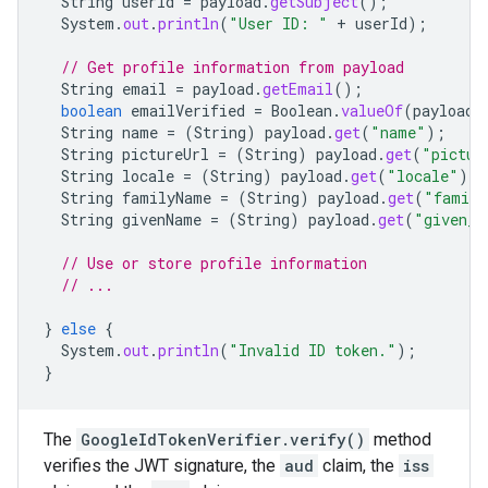
String
userId
=
payload
.
getSubject
();
System
.
out
.
println
(
"User ID: "
+
userId
);
// Get profile information from payload
String
email
=
payload
.
getEmail
();
boolean
emailVerified
=
Boolean
.
valueOf
(
payload
.
String
name
=
(
String
)
payload
.
get
(
"name"
);
String
pictureUrl
=
(
String
)
payload
.
get
(
"pictur
String
locale
=
(
String
)
payload
.
get
(
"locale"
);
String
familyName
=
(
String
)
payload
.
get
(
"family
String
givenName
=
(
String
)
payload
.
get
(
"given_n
// Use or store profile information
// ...
}
else
{
System
.
out
.
println
(
"Invalid ID token."
);
}
The
GoogleIdTokenVerifier.verify()
method
verifies the JWT signature, the
aud
claim, the
iss