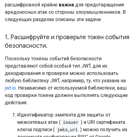
расшифровкой крайне
важна
для предотвращения
вредоносных атак со стороны злоумышленников. В
следующих разделах описаны эти задачи:
1
.
Расшифруйте и проверьте токен события
безопасности
.
Поскольку токены событий безопасности
представляют собой особый тип JWT, для их
декодирования и проверки можно использовать
любую библиотеку JWT, например, ту, что указана на
jwt.io.
Независимо от используемой библиотеки, ваш
код проверки токена должен выполнять следующие
действия:
Идентификатор эмитента для защиты от
межсетевых атак (
issuer
) и URI сертификата
ключа подписи (
jwks_uri
) можно получить из
документа конфигурации RISC от Google,