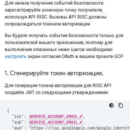
Для начала получения событий безопасности
зарегистрируйте конечную точку получателя,
используя API RISC. Вызовы API RISC должны
сопровождаться токеном авторизации.
Вы будете получать события безопасности только для
пользователей вашего приложения, поэтому для
выполнения описанных ниже шагов необходимо
настроить
экран согласия OAuth в вашем проекте GCP.
1
.
Сгенерируйте токен авторизации
.
Для генерации токена авторизации для RISC API
создайте JWT со следующими утверждениями:
{

  "iss": 
SERVICE_ACCOUNT_EMAIL
,

  "sub": 
SERVICE_ACCOUNT_EMAIL
,

  "aud": "https://risc.googleapis.com/google.identity