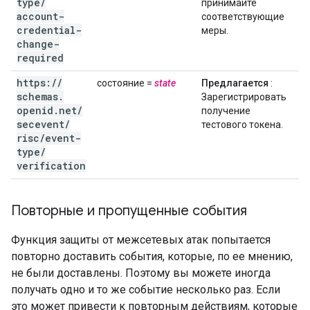
type
/
принимайте
account-
соответствующие
credential-
меры.
change-
required
https:
/
/
состояние =
state
Предлагается
:
schemas
.
Зарегистрировать
openid
.
net
/
получение
secevent
/
тестового токена.
risc
/
event-
type
/
verification
Повторные и пропущенные события
Функция защиты от межсетевых атак попытается
повторно доставить события, которые, по ее мнению,
не были доставлены. Поэтому вы можете иногда
получать одно и то же событие несколько раз. Если
это может привести к повторным действиям, которые