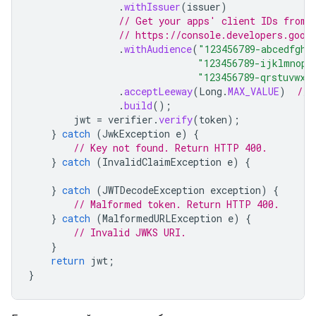
.
withIssuer
(
issuer
)
// Get your apps' client IDs from 
// https://console.developers.goog
.
withAudience
(
"123456789-abcedfgh.
"123456789-ijklmnop.
"123456789-qrstuvwx.
.
acceptLeeway
(
Long
.
MAX_VALUE
)
// 
.
build
();
jwt
=
verifier
.
verify
(
token
);
}
catch
(
JwkException
e
)
{
// Key not found. Return HTTP 400.
}
catch
(
InvalidClaimException
e
)
{
}
catch
(
JWTDecodeException
exception
)
{
// Malformed token. Return HTTP 400.
}
catch
(
MalformedURLException
e
)
{
// Invalid JWKS URI.
}
return
jwt
;
}