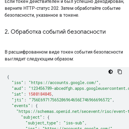
Если токен действителен и был успешно декодирован,
верните HTTP-статус 202. Затем обработайте событие
безопасности, указанное в токене.
2
.
Обработка событий безопасности
В расшифрованном виде токен события безопасности
выглядит следующим образом:
{
"iss"
:
"https://accounts.google.com/"
,
"aud"
:
"123456789-abcedfgh.apps.googleusercontent.
"iat"
:
1508184845
,
"jti"
:
"756E69717565206964656E746966696572"
,
"events"
:
{
"https://schemas.openid.net/secevent/risc/event-
"subject"
:
{
"subject_type"
:
"iss-sub"
,
"iss"
:
"https://accounts.google.com/"
,