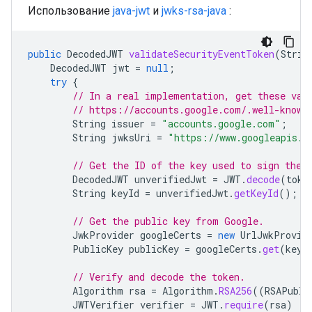
Использование
java-jwt
и
jwks-rsa-java
:
public
DecodedJWT
validateSecurityEventToken
(
Strin
DecodedJWT
jwt
=
null
;
try
{
// In a real implementation, get these val
// https://accounts.google.com/.well-known
String
issuer
=
"accounts.google.com"
;
String
jwksUri
=
"https://www.googleapis.c
// Get the ID of the key used to sign the 
DecodedJWT
unverifiedJwt
=
JWT
.
decode
(
toke
String
keyId
=
unverifiedJwt
.
getKeyId
();
// Get the public key from Google.
JwkProvider
googleCerts
=
new
UrlJwkProvid
PublicKey
publicKey
=
googleCerts
.
get
(
keyI
// Verify and decode the token.
Algorithm
rsa
=
Algorithm
.
RSA256
((
RSAPubli
JWTVerifier
verifier
=
JWT
.
require
(
rsa
)