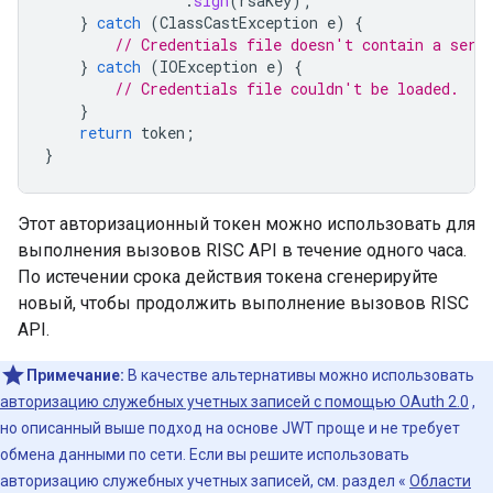
.
sign
(
rsaKey
);
}
catch
(
ClassCastException
e
)
{
// Credentials file doesn't contain a serv
}
catch
(
IOException
e
)
{
// Credentials file couldn't be loaded.
}
return
token
;
}
Этот авторизационный токен можно использовать для
выполнения вызовов RISC API в течение одного часа.
По истечении срока действия токена сгенерируйте
новый, чтобы продолжить выполнение вызовов RISC
API.
Примечание:
В качестве альтернативы можно использовать
авторизацию служебных учетных записей с помощью OAuth 2.0
,
но описанный выше подход на основе JWT проще и не требует
обмена данными по сети. Если вы решите использовать
авторизацию служебных учетных записей, см. раздел «
Области