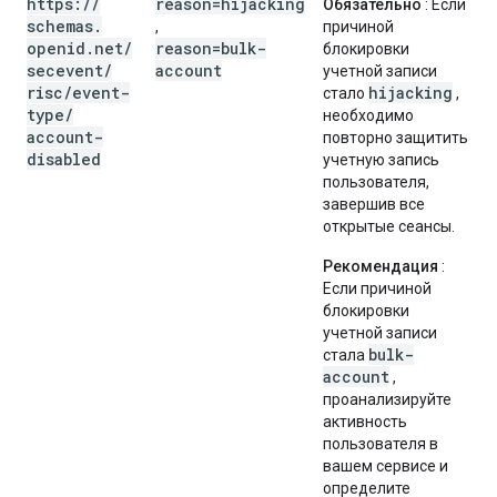
https:
/
/
reason=hijacking
Обязательно
: Если
schemas
.
,
причиной
openid
.
net
/
reason=bulk-
блокировки
secevent
/
account
учетной записи
risc
/
event-
hijacking
стало
,
type
/
необходимо
account-
повторно защитить
disabled
учетную запись
пользователя,
завершив все
открытые сеансы.
Рекомендация
:
Если причиной
блокировки
учетной записи
bulk-
стала
account
,
проанализируйте
активность
пользователя в
вашем сервисе и
определите