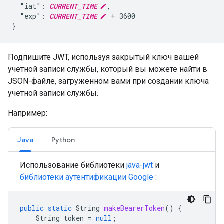
  "iat": 
CURRENT_TIME
,

  "exp": 
CURRENT_TIME
 + 3600

}
Подпишите JWT, используя закрытый ключ вашей
учетной записи службы, который вы можете найти в
JSON-файле, загруженном вами при создании ключа
учетной записи службы.
Например:
Java
Python
Использование библиотеки
java-jwt
и
библиотеки аутентификации Google
:
public
static
String
makeBearerToken
()
{
String
token
=
null
;