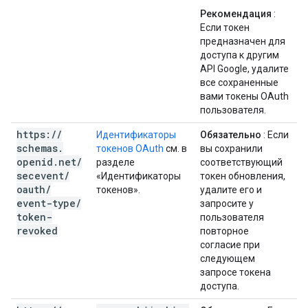
Рекомендация
:
Если токен
предназначен для
доступа к другим
API Google, удалите
все сохраненные
вами токены OAuth
пользователя.
https:
/
/
Идентификаторы
Обязательно
: Если
schemas
.
токенов OAuth
см. в
вы сохранили
openid
.
net
/
разделе
соответствующий
secevent
/
«Идентификаторы
токен обновления,
oauth
/
токенов».
удалите его и
event-type
/
запросите у
token-
пользователя
revoked
повторное
согласие при
следующем
запросе токена
доступа.