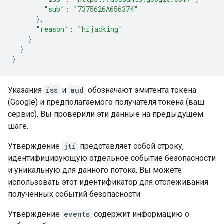
"sub"
:
"7375626A656374"
},
"reason"
:
"hijacking"
}
}
}
Указания
iss
и
aud
обозначают эмитента токена
(Google) и предполагаемого получателя токена (ваш
сервис). Вы проверили эти данные на предыдущем
шаге.
Утверждение
jti
представляет собой строку,
идентифицирующую отдельное событие безопасности
и уникальную для данного потока. Вы можете
использовать этот идентификатор для отслеживания
полученных событий безопасности.
Утверждение
events
содержит информацию о