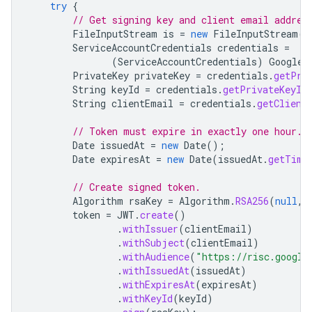
try
{
// Get signing key and client email addres
FileInputStream
is
=
new
FileInputStream
(
"
ServiceAccountCredentials
credentials
=
(
ServiceAccountCredentials
)
GoogleC
PrivateKey
privateKey
=
credentials
.
getPri
String
keyId
=
credentials
.
getPrivateKeyId
String
clientEmail
=
credentials
.
getClient
// Token must expire in exactly one hour.
Date
issuedAt
=
new
Date
();
Date
expiresAt
=
new
Date
(
issuedAt
.
getTime
// Create signed token.
Algorithm
rsaKey
=
Algorithm
.
RSA256
(
null
,
token
=
JWT
.
create
()
.
withIssuer
(
clientEmail
)
.
withSubject
(
clientEmail
)
.
withAudience
(
"https://risc.google
.
withIssuedAt
(
issuedAt
)
.
withExpiresAt
(
expiresAt
)
.
withKeyId
(
keyId
)