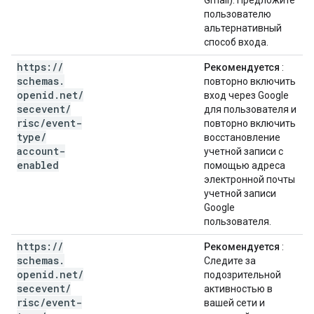
Gmail). Предложите
пользователю
альтернативный
способ входа.
https:
/
/
Рекомендуется
:
schemas
.
повторно включить
openid
.
net
/
вход через Google
secevent
/
для пользователя и
risc
/
event-
повторно включить
type
/
восстановление
account-
учетной записи с
enabled
помощью адреса
электронной почты
учетной записи
Google
пользователя.
https:
/
/
Рекомендуется
:
schemas
.
Следите за
openid
.
net
/
подозрительной
secevent
/
активностью в
risc
/
event-
вашей сети и