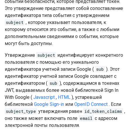
событии безопасности, которое представляет токен.
Это утверждение представляет собой сопоставление
идентификатора типа события с утверждением
subject
, которое указывает пользователя, к
которому относится это событие, а также с любыми
дополнительными сведениями о событии, которые
могут быть доступны.
Утверждение
subject
идентифицирует конкретного
пользователя с помощью его уникального
идентификатора учетной записи Google (
sub
). Этот
идентификатор учетной записи Google совпадает с
идентификатором (
sub
), содержащимся в токенах
JWT, выдаваемых более новой библиотекой Sign In
With Google (
Javascript
,
HTML
), устаревшей
библиотекой
Google Sign-in
или
OpenID Connect
. Если
subject_type
утверждения равен
id_token_claims
,
оно также может включать поле
email
с адресом
электронной почты пользователя.