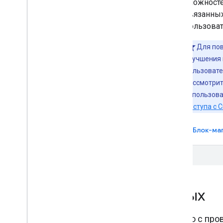
аутентификации без пароля с
сложносте
ключами доступа с помощью
связанных
Credential Manager. Диспетчер
пользоват
учетных данных — это библиотека
Для по
Android Jetpack, которая
улучшения 
поддерживает ключи доступа,
пользовате
пароли и решения для
рассмотри
федеративного входа (например,
использова
вход с помощью Google).
доступа с C
Менеджер учетных данных для Android
Блок-маг
Проверка учетных данных
Включите многофакторную аутентификацию с пр