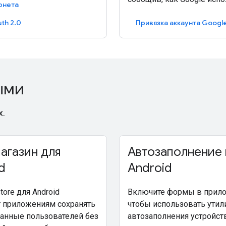
рнета
th 2.0
Привязка аккаунта Googl
ыми
х.
агазин для
Автозаполнение 
d
Android
tore для Android
Включите формы в прило
т приложениям сохранять
чтобы использовать утил
анные пользователей без
автозаполнения устройств