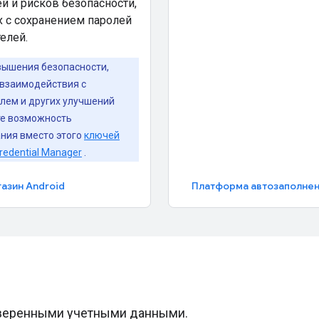
й и рисков безопасности,
 с сохранением паролей
елей.
вышения безопасности,
взаимодействия с
лем и других улучшений
те возможность
ния вместо этого
ключей
redential Manager
.
азин Android
оверенными учетными данными.