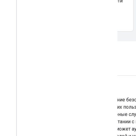
cookie для защиты конфиденциальности
пользователей в Интернете.
Узнать больше
Связанные решения
Firebase Authentication
Firebase Authentication упрощает создание бе
обеспечивая вход и регистрацию ваших польз
устройствах. Он предоставляет серверные сл
аутентификации пользователей в сочетании с
использовании клиентскими SDK. Он может а