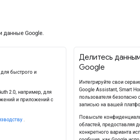
и данные Google.
Делитесь данным
Google
для быстрого и
Интегрируйте свои сервис
Google Assistant, Smart H
th 2.0, например, для
пользователя безопасно 
ожений и приложений с
записью на вашей платфо
Повысьте конфиденциаль
изводству
.
областей, предоставляя 
конкретного варианта ис
сообщив, как Google испо