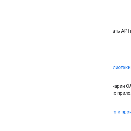
Авторизация
Разрешите своему приложению использовать API 
Вызов API Google
Используйте OAuth 2.0 и наши
клиентские библиотеки
безопасного вызова API Google.
Google поддерживает распространенные сценарии OAu
веб-сервера, клиентской части, установленных прил
ограниченным вводом данных.
Проверьте свое приложение
и подготовьте его к про