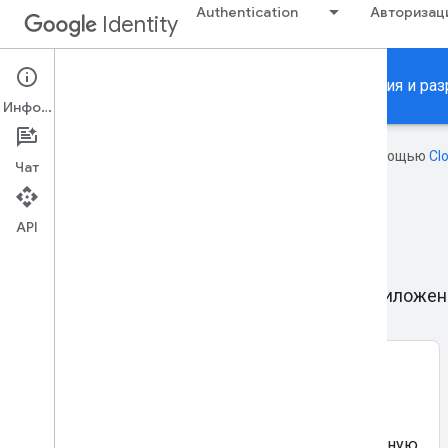
Authentication
Авторизац
Identity
Разрешить пользователям входить в приложения и ра
Информация
Эта страница переведена с помощью
Cl
Чат
API
Аутентификация
Выполняйте вход пользователей в ваше приложени
Войти с помощью Google SDK
Пользователи, вошедшие в Google на своем
устройстве или в браузере, получают ускоренную