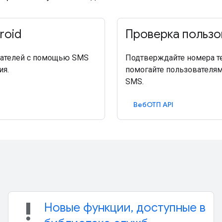
roid
Проверка пользо
ователей с помощью SMS
Подтверждайте номера т
ия.
помогайте пользователя
SMS.
ВебОТП API
priority_high
Новые функции, доступные в