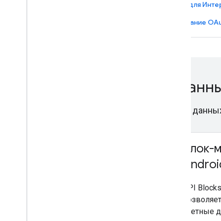
Авторизация для Android
Авторизация для Инте
Авторизация для iOS/MacOS
Использование OAu
Управление учетными данн
Безопасное хранение и получение учетных данны
Менеджер учетных
Блок-м
данных для Android
Androi
Повысьте удобство использования
API Blocks
вашего приложения за счет
позволяе
простой интеграции
учетные д