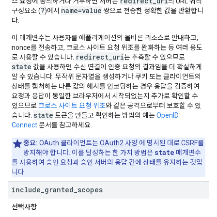
redirect_uri
스 요청에 동의하거나 거부하면 서버는
의 URL 쿼리
?
name=value
구성요소 (
)에서
쌍으로 전송한 정확한 값을 반환합니
다.
이 매개변수는 사용자를 애플리케이션의 올바른 리소스로 안내하고,
nonce를 전송하고, 크로스 사이트 요청 위조를 완화하는 등 여러 용도
redirect_uri
로 사용할 수 있습니다.
는 추측할 수 있으므로
state
값을 사용하면 수신 연결이 인증 요청의 결과임을 더 확실하게
알 수 있습니다. 무작위 문자열을 생성하거나 쿠키 또는 클라이언트의
상태를 캡처하는 다른 값의 해시를 인코딩하는 경우 응답을 검증하여
요청과 응답이 동일한 브라우저에서 시작되었는지 추가로 확인할 수
있으므로
크로스 사이트 요청 위조
와 같은 공격으로부터 보호할 수 있
state
습니다.
토큰을 만들고 확인하는 방법의 예는
OpenID
Connect
문서를 참고하세요.
중요:
OAuth 클라이언트는
OAuth2 사양
에 명시된 대로 CSRF를
state
방지해야 합니다. 이를 달성하는 한 가지 방법은
매개변수
를 사용하여 승인 요청과 승인 서버의 응답 간에 상태를 유지하는 것입
니다.
include
_
granted
_
scopes
선택사항