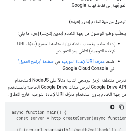
الموجَّهة إلى نقاط نهاية Google.
الوصول من جهة الخادم (بدون إنترنت)
يتطلّب وضع الوصول من جهة الخادم (بدون إنترنت) إجراء ما يلي:
إعداد خادم وتحديد نقطة نهاية متاحة للجميع (معرّف URI
لإعادة التوجيه) لتلقّي رمز التفويض
ضبط
معرّف URI لإعادة التوجيه
في
صفحة "برامج العميل"
في Google Cloud Console
تعرض مقتطفة الرمز البرمجي التالية مثالاً على NodeJS لاستخدام
Google Drive API لعرض ملفات Google Drive الخاصة بالمستخدم
من جهة الخادم بدون استخدام معرّف URI لإعادة التوجيه خارج النطاق.
async
function
main
()
{
const
server
=
http
.
createServer
(
async
function
if
(
req
.
url
.
startsWith
(
'/oauth2callback'
))
{