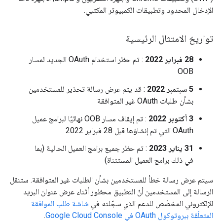
الإدخال المحدود وتطبيقات الكمبيوتر المكتبي.
تواريخ الامتثال الرئيسية
28 فبراير 2022
: تم حظر استخدام OAuth الجديد لمسار
OOB
‫5 سبتمبر 2022
: قد يتم عرض رسالة تحذير للمستخدمين
بشأن طلبات OAuth غير المتوافقة
3 أكتوبر 2022
: تم إيقاف مسار OOB نهائيًا لبرامج عميل
OAuth التي تم إنشاؤها قبل 28 فبراير 2022
31 يناير 2023
: تم حظر جميع برامج العميل الحالية (بما
في ذلك برامج العميل المستثناة)
سيتم عرض رسالة خطأ للمستخدمين بشأن الطلبات غير المتوافقة. ستنقل
الرسالة إلى المستخدمين أنّ التطبيق محظور أثناء عرض عنوان البريد
الإلكتروني المخصّص للدعم الذي سجّلته في
شاشة طلب الموافقة
المتعلّقة ببروتوكول OAuth في Google Cloud Console
.