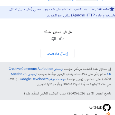
ملاحظة:
يتطلّب هذا التنفيذ الاستماع على خادم ويب محلي (على سبيل المثال،
باستخدام خادم Apache HTTP) لتلقّي رمز التفويض.
هل كان المحتوى مفيدًا؟
إرسال ملاحظات
إنّ محتوى هذه الصفحة مرخّص بموجب
ترخيص Creative Commons Attribution
4.0‏
ما لم يُنصّ على خلاف ذلك، ونماذج الرموز مرخّصة بموجب
ترخيص Apache 2.0‏
.
للاطّلاع على التفاصيل، يُرجى مراجعة
سياسات موقع Google Developers‏
. إنّ Java
هي علامة تجارية مسجَّلة لشركة Oracle و/أو شركائها التابعين.
تاريخ التعديل الأخير: 2026-05-26 (حسب التوقيت العالمي المتفَّق عليه)
GitHub