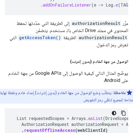
.
addOnFailureListener
(
e
->
Log
.
e
(
TAG
,
مرِّر
authorizationResult
إلى الطريقة التي حدّدتها لحفظ
المحتوى في مجلد Drive الخاص بالـ مستخدم. يتضمّن
authorizationResult
الطريقة
getAccessToken()
التي
تعرض رمز الدخول.
الوصول من جهة الخادم (بدون إنترنت)
يوضّح المثال التالي كيفية الوصول إلى Google APIs من جهة الخادم
على Android.
ملاحظة:
يتطلّب وضع الوصول من جهة الخادم (بدون إنترنت) إعداد خادم ونقطة نهاية
متاحة للجميع لتلقّي رمز التفويض.
List
requestedScopes
=
Arrays
.
asList
(
DriveScopes
AuthorizationRequest
authorizationRequest
=
Aut
.
requestOfflineAccess
(
webClientId
)