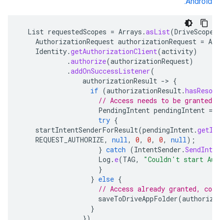
Android.
List
requestedScopes
=
Arrays
.
asList
(
DriveScopes
AuthorizationRequest
authorizationRequest
=
Aut
Identity
.
getAuthorizationClient
(
activity
)
.
authorize
(
authorizationRequest
)
.
addOnSuccessListener
(
authorizationResult
->
{
if
(
authorizationResult
.
hasResol
// Access needs to be granted b
PendingIntent
pendingIntent
=
try
{
startIntentSenderForResult
(
pendingIntent
.
getIn
REQUEST_AUTHORIZE
,
null
,
0
,
0
,
0
,
null
);
}
catch
(
IntentSender
.
SendInte
Log
.
e
(
TAG
,
"Couldn't start Aut
}
}
else
{
// Access already granted, cont
saveToDriveAppFolder
(
authoriza
}
})