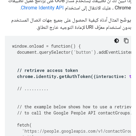
إذا تبيّن لك أنّ تطبيقك يستخدم مسار OOB على برنامج عميل تطبيقات
Chrome ، عليك الانتقال إلى استخدام
Chrome Identity API
.
يوضّح المثال أدناه كيفية الحصول على جميع جهات اتصال المستخدم
بدون استخدام معرّف URI لإعادة التوجيه خارج النطاق.
window
.
onload
=
function
()
{
document
.
querySelector
(
'button'
)
.
addEventListene
//
retrieve
access
token
chrome
.
identity
.
getAuthToken
({
interactive
:
tr
//
..........
//
the
example
below
shows
how
to
use
a
retrieve
//
to
call
the
Google
People
API
contactGroups
.
g
fetch
(
'https://people.googleapis.com/v1/contactGroup