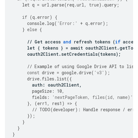
let
q
=
url
.
parse
(
req
.
url
,
true
)
.
query
;
if
(
q
.
error
)
{
console
.
log
(
'Error:'
+
q
.
error
);
}
else
{
//
Get
access
and
refresh
tokens
(
if
acces
let
{
tokens
}
=
await
oauth2Client
.
getTok
oauth2Client
.
setCredentials
(
tokens
);
//
Example
of
using
Google
Drive
API
to
list
const
drive
=
google
.
drive
(
'v3'
);
drive
.
files
.
list
({
auth
:
oauth2Client
,
pageSize
:
10
,
fields
:
'nextPageToken, files(id, name)'
,
},
(
err1
,
res1
)
=>
{
//
TODO
(
developer
):
Handle
response
/
erro
});
}
}
}