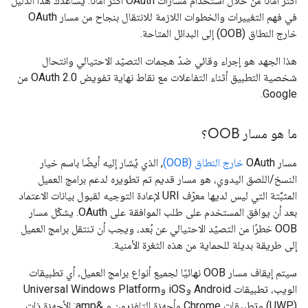
أكثر أمانًا من خلال استخدام مسارات OAuth أكثر أمانًا. يساعدك هذا الدليل
في فهم التغييرات والخطوات اللازمة للانتقال بنجاح من مسار OAuth
خارج النطاق (OOB) إلى البدائل المتاحة.
هذا الجهد هو إجراء وقائي ضدّ هجمات التصيّد الاحتيالي وانتحال
شخصية التطبيق أثناء التفاعلات مع نقاط نهاية تفويض OAuth 2.0 من
Google.
ما هو مسار OOB؟
مسار OAuth
خارج النطاق (OOB)
, الذي يُشار إليه أيضًا باسم خيار
النسخ/اللصق اليدوي، هو مسار قديم تم تطويره لدعم برامج العميل
المثبَّتة التي ليس لديها معرّف URI لإعادة التوجيه لقبول بيانات الاعتماد
بعد أن يوافق المستخدم على طلب الموافقة على OAuth. يشكّل مسار
OOB خطرًا من التصيّد الاحتيالي عن بُعد، ويجب أن تنتقل برامج العميل
إلى طريقة بديلة للحماية من هذه الثغرة الأمنية.
سيتم إيقاف مسار OOB نهائيًا لجميع أنواع برامج العميل، أي تطبيقات
الويب، تطبيقات Android وiOS وUniversal Windows Platform
(UWP) وتطبيقات Chrome وأجهزة التلفزيون و &amp; الأجهزة ذات