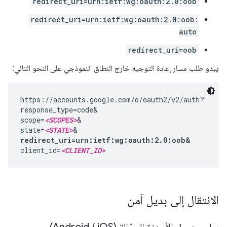
redirect_uri=urn:ietf:wg:oauth:2.0:oob
redirect_uri=urn:ietf:wg:oauth:2.0:oob:
auto
redirect_uri=oob
يبدو طلب مسار إعادة التوجيه خارج النطاق النموذجي على النحو التالي:
https://accounts.google.com/o/oauth2/v2/auth?

response_type=code&

scope=
<SCOPES>
&

state=
<STATE>
redirect_uri=urn:ietf:wg:oauth:2.0:oob&
client_id=
<CLIENT_ID>
الانتقال إلى بديل آمن