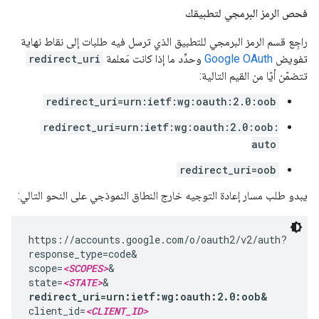
فحص الرمز البرمجي لتطبيقك
راجِع قسم الرمز البرمجي للتطبيق الذي ترسل فيه طلبات إلى نقاط نهاية
تفويض
Google OAuth
وحدِّد ما إذا كانت مَعلمة
redirect_uri
تتضمّن أيًا من القيم التالية:
redirect_uri=urn:ietf:wg:oauth:2.0:oob
redirect_uri=urn:ietf:wg:oauth:2.0:oob:
auto
redirect_uri=oob
يبدو طلب مسار إعادة التوجيه خارج النطاق النموذجي على النحو التالي:
https://accounts.google.com/o/oauth2/v2/auth?

response_type=code&

scope=
<SCOPES>
&

state=
<STATE>
redirect_uri=urn:ietf:wg:oauth:2.0:oob&
client_id=
<CLIENT_ID>