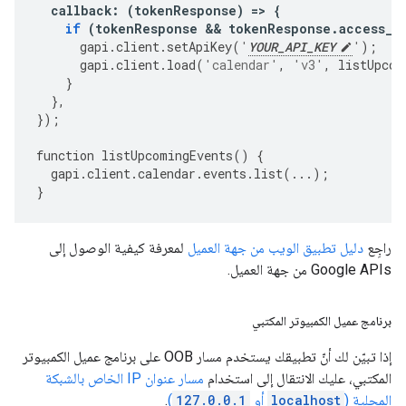
callback
:
(
tokenResponse
)
=>
{
if
(
tokenResponse
&&
tokenResponse
.
access_t
gapi
.
client
.
setApiKey
(
'
YOUR_API_KEY
'
);
gapi
.
client
.
load
(
'calendar'
,
'v3'
,
listUpcom
}
},
});
function
listUpcomingEvents
()
{
gapi
.
client
.
calendar
.
events
.
list
(
...
);
}
راجِع
دليل تطبيق الويب من جهة العميل
لمعرفة كيفية الوصول إلى
Google APIs من جهة العميل.
برنامج عميل الكمبيوتر المكتبي
إذا تبيّن لك أنّ تطبيقك يستخدم مسار OOB على برنامج عميل الكمبيوتر
المكتبي، عليك الانتقال إلى استخدام
مسار عنوان IP الخاص بالشبكة
المحلية (
localhost
أو
127.0.0.1
)
.