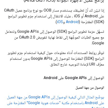
برامج عميل الأجهزة الجوّالة (Android
OS)
i
/
إذا تبيّن لك أنّ تطبيقك يستخدم مسار OOB مع نوع برنامج عميل OAuth
على Android أو iOS ، عليك الانتقال إلى استخدام حِزم تطوير البرامج
(SDK) المقترَحة (
Android
و
iOS
).
تسهّل حزمة تطوير البرامج (SDK) الوصول إلى Google APIs وتتعامل
مع جميع الطلبات الموجَّهة إلى نقاط نهاية تفويض OAuth 2.0 من
Google.
توفّر روابط المستندات أدناه معلومات حول كيفية استخدام حِزم تطوير
البرامج (SDK) المقترَحة للوصول إلى Google APIs بدون استخدام
معرّف URI لإعادة التوجيه خارج النطاق.
الوصول إلى Google APIs على Android
الوصول من جهة العميل
يوضّح المثال التالي كيفية الوصول إلى Google APIs من جهة العميل
على Android باستخدام مكتبة "خدمات هوية Google" المقترَحة على