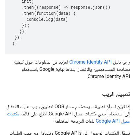
init
)
.
then
((
response
)
=>
response
.
json
())
.
then
(
function
(
data
)
{
console
.
log
(
data
)
});
});
});
};
راجِع دليل
Chrome Identity API
لمزيد من المعلومات حول كيفية
مصادقة المستخدمين والاتصال بنقاط نهاية Google باستخدام
Chrome Identity API.
تطبيق الويب
إذا تبيّن لك أنّ تطبيقك يستخدم مسار OOB لتطبيق ويب، عليك الانتقال
إلى استخدام إحدى مكتبات عميل Google API. اطّلِع على قائمة
مكتبات
عميل Google API
للغات البرمجة المختلفة.
تسهّل المكتبات الوصول إلى Google APIs وتتعامل مع جميع الطلبات