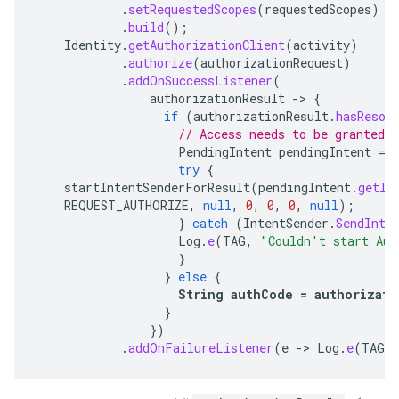
.
setRequestedScopes
(
requestedScopes
)
.
build
();
Identity
.
getAuthorizationClient
(
activity
)
.
authorize
(
authorizationRequest
)
.
addOnSuccessListener
(
authorizationResult
->
{
if
(
authorizationResult
.
hasResol
// Access needs to be granted b
PendingIntent
pendingIntent
=
try
{
startIntentSenderForResult
(
pendingIntent
.
getIn
REQUEST_AUTHORIZE
,
null
,
0
,
0
,
0
,
null
);
}
catch
(
IntentSender
.
SendInte
Log
.
e
(
TAG
,
"Couldn't start Aut
}
}
else
{
String
authCode
=
authorizati
}
})
.
addOnFailureListener
(
e
->
Log
.
e
(
TAG
,