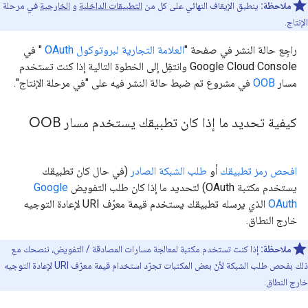
ملاحظة:
ينطبق الإيقاف النهائي على كل من
التطبيقات الداخلية
و
الخارجية
في مرحلة
الإنتاج.
راجِع حالة النشر في صفحة "
العلامة التجارية لبروتوكول OAuth
" في
Google Cloud Console وانتقِل إلى الخطوة التالية إذا كنت تستخدم
مسار
OOB
في مشروع تم ضبط حالة النشر فيه على "في مرحلة الإنتاج".
كيفية تحديد ما إذا كان تطبيقك يستخدم مسار OOB
افحص رمز تطبيقك
أو
طلب الشبكة الصادر
(في حال كان تطبيقك
يستخدم مكتبة OAuth) لتحديد ما إذا كان طلب التفويض
Google
OAuth
الذي يرسله تطبيقك يستخدم قيمة معرّف URI لإعادة التوجيه
خارج النطاق.
ملاحظة:
إذا كنت تستخدم مكتبة لمعالجة مسارات المصادقة / التفويض، ننصحك مع
ذلك بفحص طلب الشبكة لأنّ بعض المكتبات تجرّد استخدام قيمة معرّف URI لإعادة التوجيه
خارج النطاق.