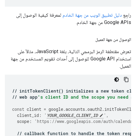
راجِع
دليل تطبيق الويب من جهة الخادم
لمعرفة كيفية الوصول إلى
Google APIs من جهة الخادم.
الوصول من جهة العميل
تعرض مقتطفة الرمز البرمجي التالية، بلغة JavaScript، مثالاً على
استخدام Google API للوصول إلى أحداث تقويم المستخدم من جهة
العميل.
//
initTokenClient
()
initializes
a
new
token
cli
//
web
app
's client ID and the scope you need ac
const
client
=
google
.
accounts
.
oauth2
.
initTokenCli
client_id
:
'
YOUR_GOOGLE_CLIENT_ID
'
,
scope
:
'https://www.googleapis.com/auth/calendar
//
callback
function
to
handle
the
token
respo