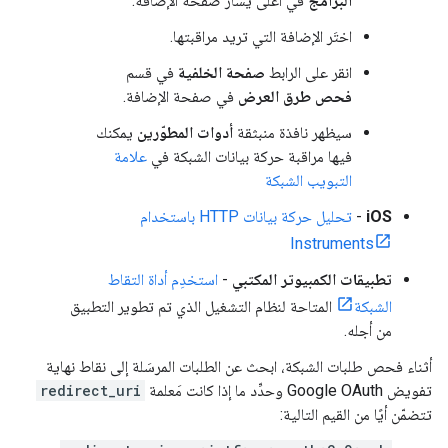
البرامج
في أعلى يسار صفحة الإضافة.
اختَر الإضافة التي تريد مراقبتها.
انقر على الرابط
صفحة الخلفية
في قسم
فحص طرق العرض
في صفحة الإضافة.
سيظهر نافذة منبثقة
أدوات المطوّرين
يمكنك
فيها مراقبة حركة بيانات الشبكة في
علامة
التبويب الشبكة
iOS
-
تحليل حركة بيانات HTTP باستخدام
Instruments
تطبيقات الكمبيوتر المكتبي
-
استخدِم أداة التقاط
الشبكة
المتاحة لنظام التشغيل الذي تم تطوير التطبيق
من أجله.
أثناء فحص طلبات الشبكة، ابحث عن الطلبات المرسَلة إلى نقاط نهاية
تفويض Google OAuth
وحدِّد ما إذا كانت مَعلمة
redirect_uri
تتضمّن أيًا من القيم التالية: