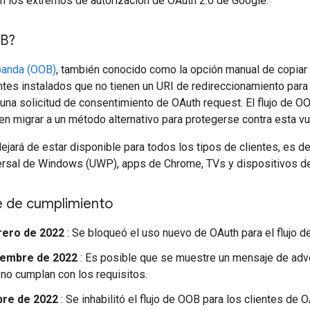
n los extremos de autorización de OAuth 2.0 de Google.
B?
banda (OOB)
, también conocido como la opción manual de copiar 
entes instalados que no tienen un URI de redireccionamiento par
una solicitud de consentimiento de OAuth request. El flujo de O
en migrar a un método alternativo para protegerse contra esta vu
dejará de estar disponible para todos los tipos de clientes, es de
ersal de Windows (UWP), apps de Chrome, TVs y dispositivos de 
e de cumplimiento
rero de 2022
: Se bloqueó el uso nuevo de OAuth para el flujo d
iembre de 2022
: Es posible que se muestre un mensaje de adver
no cumplan con los requisitos.
bre de 2022
: Se inhabilitó el flujo de OOB para los clientes de