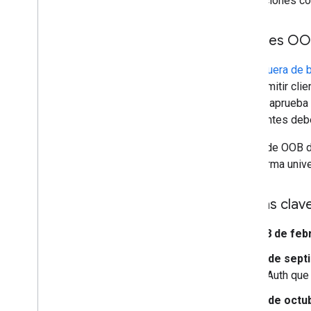
interacciones co
¿Qué es OO
OAuth
fuera de 
para admitir cli
usuario aprueba 
los clientes deb
El flujo de OOB 
Plataforma univ
Fechas clav
28 de feb
5 de sept
OAuth que 
3 de octu