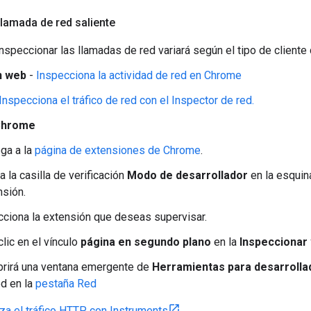
llamada de red saliente
nspeccionar las llamadas de red variará según el tipo de cliente 
n web
-
Inspecciona la actividad de red en Chrome
Inspecciona el tráfico de red con el Inspector de red.
Chrome
ga a la
página de extensiones de Chrome
.
 la casilla de verificación
Modo de desarrollador
en la esquin
nsión.
cciona la extensión que deseas supervisar.
lic en el vínculo
página en segundo plano
en la
Inspeccionar 
brirá una ventana emergente de
Herramientas para desarroll
ed en la
pestaña Red
iza el tráfico HTTP con Instruments