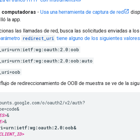
a computadoras
-
Usa una herramienta de captura de red
disp
ló la app.
cionas las llamadas de red, busca las solicitudes enviadas a l
 parámetro
redirect_uri
tiene alguno de los siguientes valores
_uri=urn:ietf:wg:oauth:2.0:oob
_uri=urn:ietf:wg:oauth:2.0:oob:auto
_uri=oob
 flujo de redireccionamiento de OOB de muestra se ve de la sigu
ounts.google.com/o/oauth2/v2/auth?

pe=code&

ES>
&

E>
ri=urn:ietf:wg:oauth:2.0:oob&
CLIENT_ID>