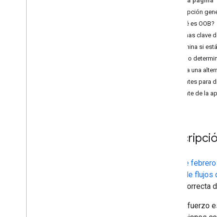
En esta página
móviles y Chrome
Descripción gene
¿Qué es OOB?
Fechas clave 
Determina si est
Cómo determina
Migra a una alter
Clientes para 
Cliente de la 
Descripció
El 16 de febrer
el uso de flujo
forma correcta d
Este esfuerzo e