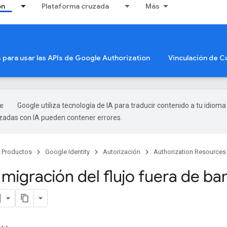
ón
Plataforma cruzada
Más
s para usar las APIs de Google Authorization
Vinculación de 
Google utiliza tecnología de IA para traducir contenido a tu idioma
izadas con IA pueden contener errores.
Productos
Google Identity
Autorización
Authorization Resources
 migración del flujo fuera de ba