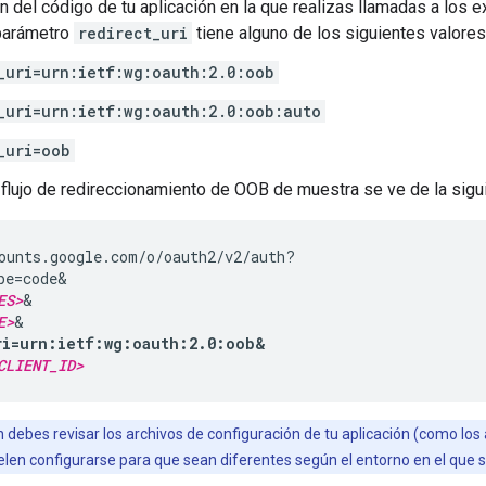
n del código de tu aplicación en la que realizas llamadas a los
 parámetro
redirect_uri
tiene alguno de los siguientes valores
_uri=urn:ietf:wg:oauth:2.0:oob
_uri=urn:ietf:wg:oauth:2.0:oob:auto
_uri=oob
 flujo de redireccionamiento de OOB de muestra se ve de la sigu
ounts.google.com/o/oauth2/v2/auth?

pe=code&

ES>
&

E>
ri=urn:ietf:wg:oauth:2.0:oob&
CLIENT_ID>
debes revisar los archivos de configuración de tu aplicación (como los
len configurarse para que sean diferentes según el entorno en el que se