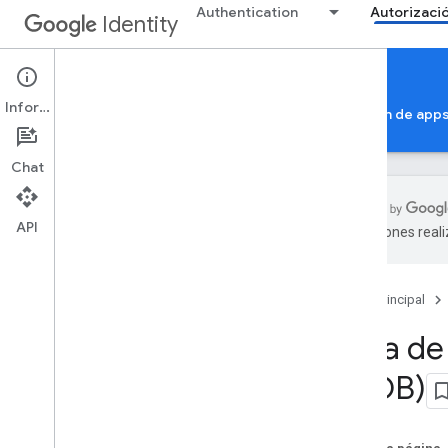
Authentication
Autorizaci
Identity
Authorization Resources
Información
Autorización de la Cuenta de Google
Verificación de app
Chat
API
traducciones real
Recursos generales
Prácticas recomendadas
Página principal
Guía de adopción de DPo
P
Cómo manejar permisos detallados
Guía de
(OOB)
Migraciones
Migración fuera de banda (OOB)
Migración de direcciones IP de bucle
invertido para apps para dispositivos