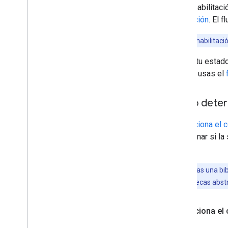
Esta inhabilitac
producción
. El 
Nota:
La inhabilitaci
Revisa tu estado
paso si usas el
Cómo determi
Inspecciona el 
determinar si la
OOB.
Nota:
Si usas una bib
algunas bibliotecas abst
Inspecciona el 