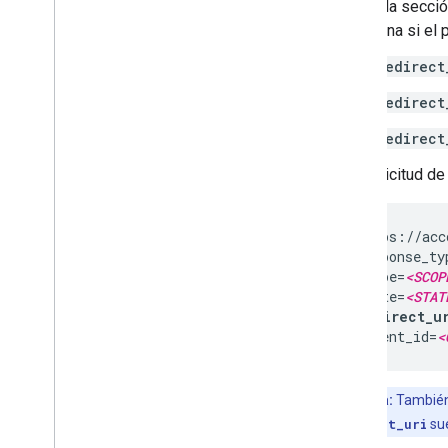
Revisa la secció
determina si el
redirect
redirect
redirect
Una solicitud de
https://acc
response_ty
scope=
<SCOP
state=
<STAT
redirect_u
client_id=
<
Nota:
También 
redirect_uri
sue