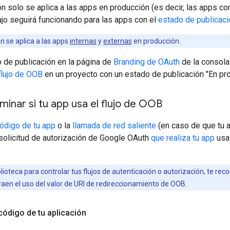
ión solo se aplica a las apps en producción (es decir, las apps c
flujo seguirá funcionando para las apps con el
estado de publicaci
ón se aplica a las apps
internas
y
externas
en producción.
 de publicación en la página de
Branding de OAuth
de la consola
flujo de OOB
en un proyecto con un estado de publicación "En pro
nar si tu app usa el flujo de OOB
código de tu app
o la
llamada de red saliente
(en caso de que tu a
 solicitud de autorización de Google OAuth
que realiza tu app
usa 
lioteca para controlar tus flujos de autenticación o autorización, te 
raen el uso del valor de URI de redireccionamiento de OOB.
código de tu aplicación