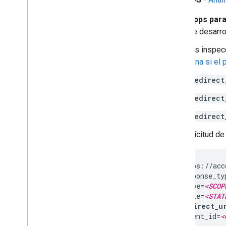
Apps par
se desarrol
Mientras inspec
determina si el
redirect
redirect
redirect
Una solicitud de
https://acc
response_ty
scope=
<SCOP
state=
<STAT
redirect_u
client_id=
<