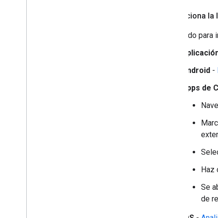
Inspecciona la 
El método para i
Aplicació
Android
-
Apps de 
Nave
Marca
exte
Sele
Haz c
Se a
de r
iOS
-
Anal