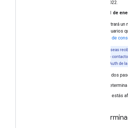
2022.
31 de ene
Se mostrará un m
a los usuarios q
pantalla de con
Nota:
Si deseas recib
información de contacto d
Branding
de OAuth de la
Existen dos pas
Determina 
Si estás a
Determina 