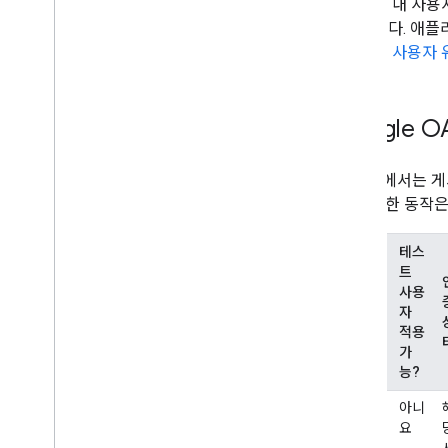
인 내 사용
니다. 애플
은
사용자 
Google 
다음 표에서는 게
다. 이러한 동작
테스
사
트
게
용
사용
시
자
자
상
유
적용
태
형
가
능?
해
내
아니
당
부
요
사