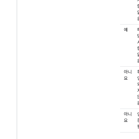
항
없
음
테
외
예
스
부
트
게
외
아니
시
부
요
됨
게
외
아니
시
부
요
됨