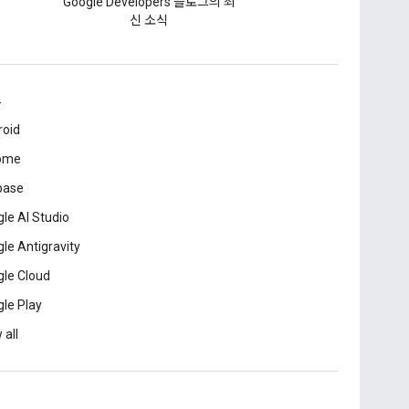
Google Developers 블로그의 최
신 소식
드
roid
ome
base
le AI Studio
le Antigravity
le Cloud
le Play
 all