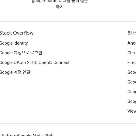
google-oauth 태그를 붙여 질문
하기
Stack Overflow
빌
Google Identity
And
Google 계정으로 로그인
Chr
Google OAuth 2.0 및 OpenID Connect
Fire
Google 계정 연결
Goog
Goog
Goog
Goog
View
 Platform
Google AI
모든 제품