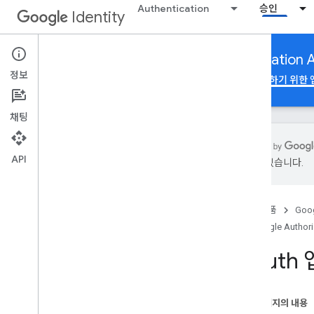
Authentication
승인
Identity
App verification to use Google Authorization 
정보
Google 계정 승인
Google Authorization API를 사용하기 위한
채팅
API
있을 수 있습니다.
Google Authorization API를 사용하기
위한 앱 인증
개요
홈
제품
Goog
OAuth 2
.
0 정책 준수
Google Autho
브랜드 인증을 위해 앱 제출
OAuth
민감한 범위 확인
제한된 범위 확인
Google Workspace: 추가 고려사항
이 페이지의 내용