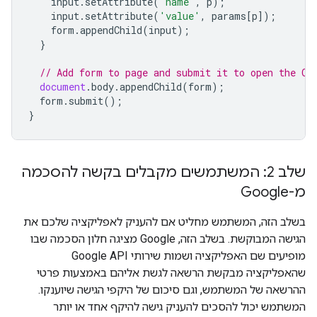
input
.
setAttribute
(
'name'
,
p
);
input
.
setAttribute
(
'value'
,
params
[
p
]);
form
.
appendChild
(
input
);
}
// Add form to page and submit it to open the OA
document
.
body
.
appendChild
(
form
);
form
.
submit
();
}
שלב 2: המשתמשים מקבלים בקשה להסכמה
מ-Google
בשלב הזה, המשתמש מחליט אם להעניק לאפליקציה שלכם את
הגישה המבוקשת. בשלב הזה, Google מציגה חלון הסכמה שבו
מופיעים שם האפליקציה ושמות שירותי Google API
שהאפליקציה מבקשת הרשאה לגשת אליהם באמצעות פרטי
ההרשאה של המשתמש, וגם סיכום של היקפי הגישה שיוענקו.
המשתמש יכול להסכים להעניק גישה להיקף אחד או יותר