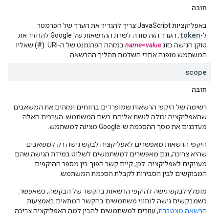
חובה
באפליקציות JavaScript צריך להגדיר את הערך של הפרמטר
token
ל-
. הערך הזה מורה לשרת ההרשאות של Google להחזיר את
#
טוקן הגישה כזוג
name=value
במזהה הפרגמנט של ה-URI ‏ (
) שאליו
המשתמש מופנה אחרי השלמת תהליך ההרשאה.
scope
חובה
רשימה של היקפי הרשאות שמופרדים ברווחים ומזהים את המשאבים
שהאפליקציה יכולה לגשת אליהם בשם המשתמש. הערכים האלה
מעדכנים את מסך ההסכמה ש-Google מציגה למשתמש.
היקפי הרשאות מאפשרים לאפליקציה לבקש גישה רק למשאבים
שהיא צריכה, וגם מאפשרים למשתמשים לשלוט במידת הגישה שהם
מעניקים לאפליקציה. לכן, קיים קשר הפוך בין מספר ההיקפים
המבוקשים לבין הסבירות לקבלת הסכמת המשתמש.
מומלץ לבקש גישה להיקפי הרשאות בהקשר של הבקשה, כשאפשר.
כשמבקשים גישה לנתוני משתמשים בהקשר המתאים באמצעות
הרשאה מצטברת
, עוזרים למשתמשים להבין למה האפליקציה צריכה