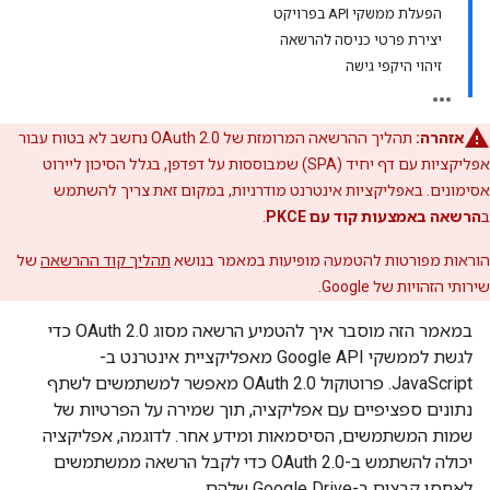
הפעלת ממשקי API בפרויקט
יצירת פרטי כניסה להרשאה
זיהוי היקפי גישה
אזהרה:
תהליך ההרשאה המרומזת של OAuth 2.0 נחשב לא בטוח עבור
אפליקציות עם דף יחיד (SPA) שמבוססות על דפדפן, בגלל הסיכון ליירוט
אסימונים. באפליקציות אינטרנט מודרניות, במקום זאת צריך להשתמש
ב
הרשאה באמצעות קוד עם PKCE
.
הוראות מפורטות להטמעה מופיעות במאמר בנושא
תהליך קוד ההרשאה
של
שירותי הזהויות של Google.
במאמר הזה מוסבר איך להטמיע הרשאה מסוג OAuth 2.0 כדי
לגשת לממשקי Google API מאפליקציית אינטרנט ב-
JavaScript. פרוטוקול OAuth 2.0 מאפשר למשתמשים לשתף
נתונים ספציפיים עם אפליקציה, תוך שמירה על הפרטיות של
שמות המשתמשים, הסיסמאות ומידע אחר. לדוגמה, אפליקציה
יכולה להשתמש ב-OAuth 2.0 כדי לקבל הרשאה ממשתמשים
לאחסן קבצים ב-Google Drive שלהם.