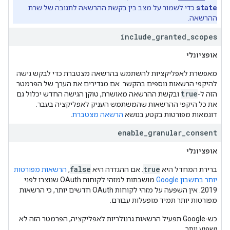
state
כדי לשמור על מצב בין בקשת ההרשאה לתגובה של שרת
ההרשאה.
include
_
granted
_
scopes
אופציונלי
מאפשרת לאפליקציות להשתמש בהרשאה מצטברת כדי לבקש גישה
להיקפי הרשאות נוספים בהקשר. אם מגדירים את הערך של הפרמטר
true
הזה ל-
ובקשת ההרשאה מאושרת, טוקן הגישה החדש יכלול גם
את כל היקפי ההרשאות שהמשתמש העניק לאפליקציה בעבר.
דוגמאות מפורטות בקטע בנושא
הרשאה מצטברת
.
enable
_
granular
_
consent
אופציונלי
false
true
ברירת המחדל היא
. אם ההגדרה היא
,‏
הרשאות מפורטות
יותר בחשבון Google
מושבתות למזהי לקוחות OAuth שנוצרו לפני
2019. אין השפעה על מזהי לקוחות OAuth חדשים יותר, כי הרשאות
מפורטות יותר תמיד מופעלות עבורם.
כש-Google תפעיל הרשאות גרנולריות לאפליקציה, הפרמטר הזה לא
ישפיע יותר.