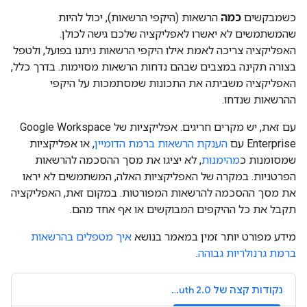
כשמבקשים
כמה
הרשאות (היקפי הרשאות), יכול להיות
שהמשתמשים לא יאשרו לאפליקציה שלכם גישה לכולן.
האפליקציה צריכה לאמת אילו היקפי הרשאות ניתנו בפועל, ולטפל
בצורה תקינה במצבים שבהם נדחות הרשאות מסוימות. בדרך כלל,
האפליקציה משביתה את התכונות שמסתמכות על היקפי
ההרשאות שנדחו.
עם זאת, יש מקרים חריגים. אפליקציות של Google Workspace
Enterprise עם
הענקת הרשאות ברמת הדומיין
, או אפליקציות
שמסומנות כ
מהימנות
, לא יציגו את מסך ההסכמה להרשאות
הפרטניות. במקרה של האפליקציות האלה, המשתמשים לא יראו
את מסך ההסכמה להרשאות המפורטות. במקום זאת, האפליקציה
תקבל את כל ההיקפים המבוקשים או אף אחד מהם.
מידע מפורט יותר זמין במאמר בנושא
איך מטפלים בהרשאות
ברמת גרנולריות גבוהה
.
נקודות קצה של OAuth 2.0