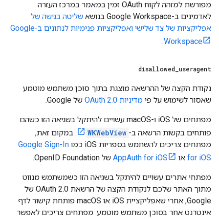
מפורשת למזהה לקוח OAuth זמין במאמר במרכז העזרה
לאדמינים ב-Google Workspace בנושא
שליטה בגישה של
אפליקציות של צד שלישי ואפליקציות פנימיות לנתונים ב-Google
.
Workspace
disallowed
_
useragent
נקודת הקצה של ההרשאה מוצגת בתוך סוכן משתמש מוטמע
שאסור לשימוש על פי
מדיניות OAuth 2.0
של Google.
מפתחים של iOS ו-macOS עשויים להיתקל בשגיאה הזו כשהם
פותחים בקשות הרשאה ב-
WKWebView
. במקום זאת,
מפתחים צריכים להשתמש בספריות iOS כמו
Google Sign-In
for iOS
או
AppAuth for iOS
של OpenID Foundation.
מפתחי אתרים עשויים להיתקל בשגיאה הזו כשמשתמש מנווט
מתוך האתר שלכם לנקודת הקצה של הרשאת OAuth 2.0 של
Google, אחרי שאפליקציית iOS או macOS פותחת קישור לדף
אינטרנט אחר בסוכן משתמש מוטמע. מפתחים צריכים לאפשר