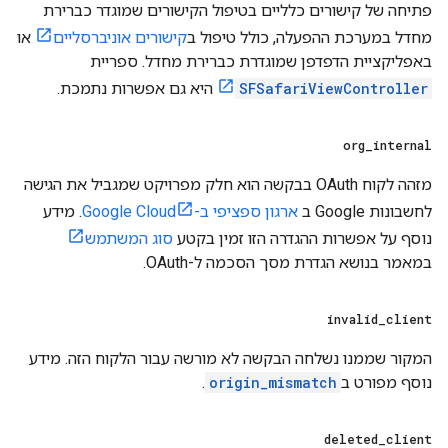
פתיחה של קישורים כלליים בטיפול הקישורים שמוגדר כברירת
מחדל במערכת ההפעלה, כולל טיפול ב
קישורים אוניברסליים
או
באפליקציית הדפדפן שמוגדרת כברירת מחדל. ספריית
SFSafariViewController
היא גם אפשרות נתמכת.
org
_
internal
מזהה לקוח OAuth בבקשה הוא חלק מפרויקט שמגביל את הגישה
לחשבונות Google ב
ארגון ספציפי ב-Google Cloud
. מידע
נוסף על אפשרות ההגדרה הזו זמין בקטע
סוג המשתמש
במאמר בנושא הגדרת מסך הסכמה ל-OAuth.
invalid
_
client
המקור שממנו נשלחה הבקשה לא מורשה עבור הלקוח הזה. מידע
נוסף מפורט ב
origin_mismatch
.
deleted
_
client