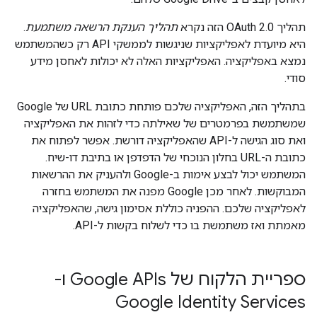
תהליך OAuth 2.0 הזה נקרא
תהליך הענקת הרשאה משתמעת
.
היא מיועדת לאפליקציות שניגשות לממשקי API רק כשהמשתמש
נמצא באפליקציה. האפליקציות האלה לא יכולות לאחסן מידע
סודי.
בתהליך הזה, האפליקציה שלכם פותחת כתובת URL של Google
שמשתמשת בפרמטרים של שאילתה כדי לזהות את האפליקציה
ואת סוג הגישה ל-API שהאפליקציה דורשת. אפשר לפתוח את
כתובת ה-URL בחלון הנוכחי של הדפדפן או בתיבת דו-שיח.
המשתמש יכול לבצע אימות ב-Google ולהעניק את ההרשאות
המבוקשות. לאחר מכן Google מפנה את המשתמש בחזרה
לאפליקציה שלכם. ההפניה כוללת אסימון גישה, שהאפליקציה
מאמתת ואז משתמשת בו כדי לשלוח בקשות ל-API.
ספריית הלקוח של Google APIs ו-
Google Identity Services