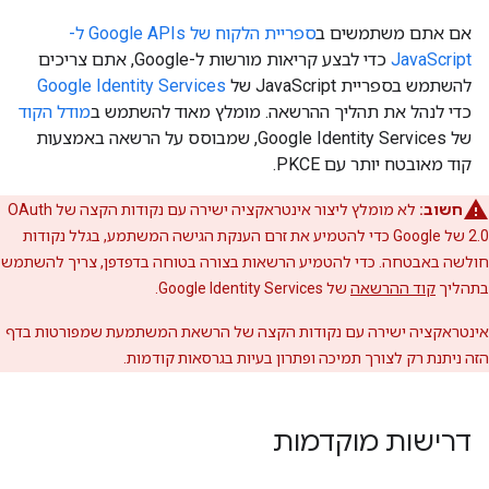
אם אתם משתמשים ב
ספריית הלקוח של Google APIs ל-
JavaScript
כדי לבצע קריאות מורשות ל-Google, אתם צריכים
להשתמש בספריית JavaScript של
Google Identity Services
כדי לנהל את תהליך ההרשאה. מומלץ מאוד להשתמש ב
מודל הקוד
של Google Identity Services, שמבוסס על הרשאה באמצעות
קוד מאובטח יותר עם PKCE.
חשוב:
לא מומלץ ליצור אינטראקציה ישירה עם נקודות הקצה של OAuth
2.0 של Google כדי להטמיע את זרם הענקת הגישה המשתמע, בגלל נקודות
חולשה באבטחה. כדי להטמיע הרשאות בצורה בטוחה בדפדפן, צריך להשתמש
בתהליך
קוד ההרשאה
של Google Identity Services.
אינטראקציה ישירה עם נקודות הקצה של הרשאת המשתמעת שמפורטות בדף
הזה ניתנת רק לצורך תמיכה ופתרון בעיות בגרסאות קודמות.
דרישות מוקדמות