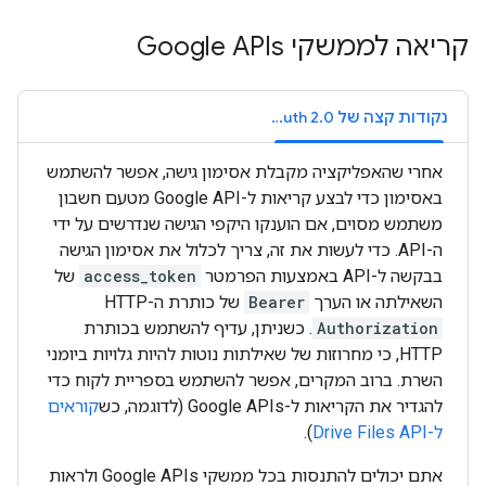
קריאה לממשקי Google APIs
נקודות קצה של OAuth 2.0
אחרי שהאפליקציה מקבלת אסימון גישה, אפשר להשתמש
באסימון כדי לבצע קריאות ל-Google API מטעם חשבון
משתמש מסוים, אם הוענקו היקפי הגישה שנדרשים על ידי
ה-API. כדי לעשות את זה, צריך לכלול את אסימון הגישה
בבקשה ל-API באמצעות הפרמטר
access_token
של
השאילתה או הערך
Bearer
של כותרת ה-HTTP
Authorization
. כשניתן, עדיף להשתמש בכותרת
HTTP, כי מחרוזות של שאילתות נוטות להיות גלויות ביומני
השרת. ברוב המקרים, אפשר להשתמש בספריית לקוח כדי
להגדיר את הקריאות ל-Google APIs (לדוגמה, כש
קוראים
ל-Drive Files API
).
אתם יכולים להתנסות בכל ממשקי Google APIs ולראות