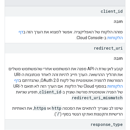
client
_
id
חובה
מזהה הלקוח של האפליקציה. אפשר למצוא את הערך הזה ב
דף
הלקוחות
ב-Cloud Console.
redirect
_
uri
חובה
קובע לאן שרת ה-API מפנה את המשתמש אחרי שהמשתמש משלים
את תהליך ההרשאה. הערך חייב להיות זהה לאחד מכתובות ה-URI
המורשות להפניה אוטומטית של לקוח OAuth 2.0, שהגדרתם ב
דף
הלקוחות
במסוף Cloud של הלקוח. אם הערך הזה לא תואם ל-URI
client_id
של הפניה אוטומטית מורשה שצוין ב-
, תופיע שגיאת
redirect_uri_mismatch
.
https
http
שימו לב שצריך להתאים את הסכמה
או
, את האותיות
/
הרישיות והקטנות ואת קו הנטוי בסוף ('
').
response
_
type