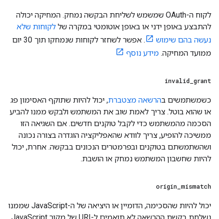
לקוח ה-OAuth שמשמש לשליחת הבקשה נמחק. המחיקה יכולה
להתבצע באופן ידני או באופן אוטומטי במקרה של
לקוחות שלא
נעשה בהם שימוש
. אפשר לשחזר לקוחות שנמחקו תוך 30 יום
ממועד המחיקה.
מידע נוסף
invalid
_
grant
כשמשתמשים ב
הרשאה מצטברת
, יכול להיות שתוקף האסימון פג
או שהוא בוטל. צריך לאמת שוב את המשתמש ולבקש ממנו להביע
הסכמה מהמשתמש כדי לקבל טוקנים חדשים. אם השגיאה הזו
ממשיכה להופיע, צריך לוודא שהאפליקציה הוגדרה בצורה נכונה
ושהשתמשתם בטוקנים ובפרמטרים הנכונים בבקשה. אחרת, יכול
להיות שחשבון המשתמש נמחק או הושבת.
origin
_
mismatch
יכול להיות שהסכימה, הדומיין או היציאה של ה-JavaScript שממנו
נשלחת בקשת ההרשאה לא תואמים ל-URI של מקור JavaScript