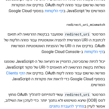
מורשה שרשום עבור מזהה לקוח OAuth. בודקים את המקורות
המורשים של JavaScript ב
דף הלקוחות
במסוף Google Cloud.
redirect
_
uri
_
mismatch
הפרמטר
redirect_uri
שמועבר בבקשת ההרשאה לא תואם
לכתובת ה-URI המורשית להפניה אוטומטית עבור מזהה הלקוח של
OAuth. בודקים את ה-URI של ההפניות האוטומטיות המורשות
ב
דף הלקוחות
ב-Google Cloud Console.
יכול להיות שהסכימה, הדומיין או היציאה של ה-JavaScript שממנו
נשלחת בקשת ההרשאה לא תואמים ל-URI של מקור JavaScript
מורשה שרשום עבור מזהה לקוח OAuth. בודקים את
הדף Clients
במסוף Google Cloud כדי לראות את מקורות ה-JavaScript
המורשים.
הפרמטר
redirect_uri
עשוי להתייחס לתהליך OAuth מחוץ
לפס (OOB) שיצא משימוש ולא נתמך יותר. כדי לעדכן את השילוב,
אפשר לעיין ב
מדריך להעברת נתונים
.