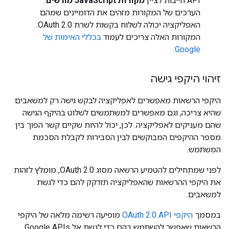
API חייבות לציין
מקורות JavaScript מורשים
.
הערכים של המקורות מזהים את הדומיינים שמהם
האפליקציה יכולה לשלוח בקשות לשרת OAuth 2.0.
המקורות האלה צריכים לעמוד
בכללי האימות של
.
Google
זיהוי היקפי גישה
היקפי הרשאות מאפשרים לאפליקציה לבקש גישה רק למשאבים
שהיא צריכה, וגם מאפשרים למשתמשים לשלוט בהיקף הגישה
שהם מעניקים לאפליקציה. לכן, יכול להיות שקיים קשר הפוך בין
מספר ההיקפים המבוקשים לבין הסבירות לקבלת הסכמת
המשתמש.
לפני שמתחילים להטמיע הרשאה מסוג OAuth 2.0, מומלץ לזהות
את היקפי ההרשאות שהאפליקציה תזדקק להם כדי לגשת
למשאבים.
במסמך
היקפי OAuth 2.0 API
מופיעה רשימה מלאה של היקפי
הרשאות שאפשר להשתמש בהם כדי לגשת אל Google APIs.