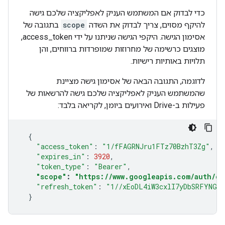
כדי לבדוק אם המשתמש העניק לאפליקציה שלכם גישה
להיקף מסוים, צריך לבדוק את השדה
scope
בתגובה של
אסימון הגישה. היקפי הגישה שניתנו על ידי access_token,
מוצגים כרשימה של מחרוזות שמופרדות ברווחים, והן
תלויות באותיות רישיות.
לדוגמה, התגובה הבאה של אסימון גישה מציינת
שהמשתמש העניק לאפליקציה שלכם גישה להרשאות של
פעילות ב-Drive ואירועים ביומן, לקריאה בלבד:
{
"access_token"
:
"1/fFAGRNJru1FTz70BzhT3Zg"
,
"expires_in"
:
3920
,
"token_type"
:
"Bearer"
,
"scope"
:
"https://www.googleapis.com/auth/dr
"refresh_token"
:
"1//xEoDL4iW3cxlI7yDbSRFYNG0
}