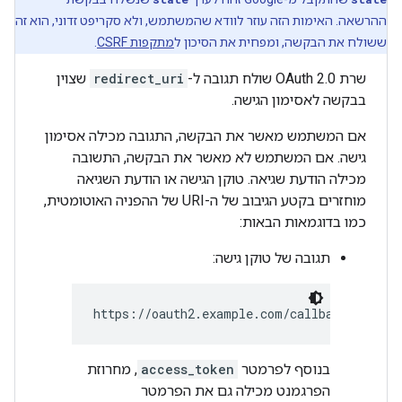
ההרשאה. האימות הזה עוזר לוודא שהמשתמש, ולא סקריפט זדוני, הוא זה
ששולח את הבקשה, ומפחית את הסיכון ל
מתקפות CSRF
.
שרת OAuth 2.0 שולח תגובה ל-
redirect_uri
שצוין
בבקשה לאסימון הגישה.
אם המשתמש מאשר את הבקשה, התגובה מכילה אסימון
גישה. אם המשתמש לא מאשר את הבקשה, התשובה
מכילה הודעת שגיאה. טוקן הגישה או הודעת השגיאה
מוחזרים בקטע הגיבוב של ה-URI של ההפניה האוטומטית,
כמו בדוגמאות הבאות:
תגובה של טוקן גישה:
https://oauth2.example.com/callback#access
בנוסף לפרמטר
access_token
, מחרוזת
הפרגמנט מכילה גם את הפרמטר