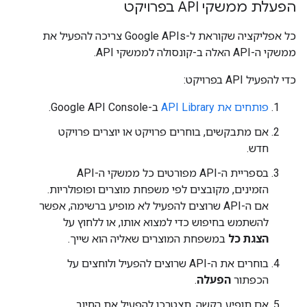
הפעלת ממשקי API בפרויקט
כל אפליקציה שקוראת ל-Google APIs צריכה להפעיל את
ממשקי ה-API האלה ב-קונסולה לממשקי API.
כדי להפעיל API בפרויקט:
פותחים את API Library
ב-Google API Console.
אם מתבקשים, בוחרים פרויקט או יוצרים פרויקט
חדש.
בספריית ה-API מפורטים כל ממשקי ה-API
הזמינים, מקובצים לפי משפחת מוצרים ופופולריות.
אם ה-API שרוצים להפעיל לא מופיע ברשימה, אפשר
להשתמש בחיפוש כדי למצוא אותו, או ללחוץ על
הצגת כל
במשפחת המוצרים שאליה הוא שייך.
בוחרים את ה-API שרוצים להפעיל ולוחצים על
הכפתור
הפעלה
.
אם תופיע בקשה, תצטרכו להפעיל את החיוב.