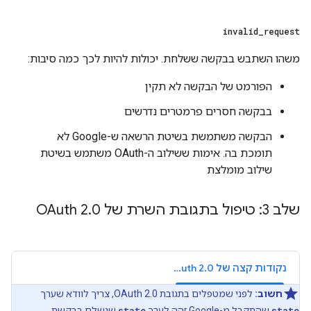
invalid
_
request
משהו השתבש בבקשה ששלחת. יכולות להיות לכך כמה סיבות:
הפורמט של הבקשה לא תקין
בבקשה חסרים פרמטרים נדרשים
הבקשה משתמשת בשיטת הרשאה ש-Google לא
תומכת בה. אימות ששילוב ה-OAuth משתמש בשיטת
שילוב מומלצת
שלב 3: טיפול בתגובת השרת של OAuth 2
0
.
נקודות קצה של OAuth 2.0
חשוב:
לפני שמטפלים בתגובת OAuth 2.0, צריך לוודא שערך
state
שהתקבל מ-Google זהה לערך
state
שנשלח בבקשת