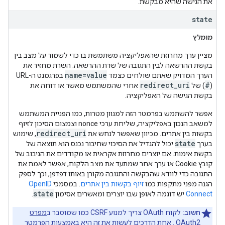
את הגישה שהיא מבקשת.
state
מומלץ
מציין ערך מחרוזת שהאפליקציה משתמשת בו כדי לשמור על מצב בין
בקשת ההרשאה לבין התגובה של שרת ההרשאה. השרת מחזיר את
name=value
הערך המדויק שאתם שולחים כצמד
בפרגמנט ה-URL
redirect_uri
#
(
) של
אחרי שהמשתמש מאשר או דוחה את
בקשת הגישה של האפליקציה.
אפשר להשתמש בפרמטר הזה למגוון מטרות, כמו הפניית המשתמש
למשאב הנכון באפליקציה, שליחת ערכי nonce וצמצום הסיכון לזיוף
redirect_uri
בקשות בין אתרים. מכיוון שאפשר לנחש את
, שימוש
state
בערך
יכול להגדיל את הסיכוי שחיבור נכנס הוא תוצאה של
בקשת אימות. אם יוצרים מחרוזת אקראית או מקודדים את הגיבוב של
קובץ Cookie או ערך אחר שמתעד את מצב הלקוח, אפשר לאמת את
התגובה כדי לוודא שהבקשה והתגובה מקורן באותו דפדפן, וכך לספק
הגנה מפני מתקפות כמו
זיוף בקשות בין אתרים
. במסמכי
OpenID
state
Connect
יש דוגמה לאופן שבו יוצרים ומאשרים אסימון
.
חשוב:
לקוח OAuth צריך למנוע CSRF כמו שמוסבר ב
מפרט
OAuth2
. אחת הדרכים לעשות את זה היא באמצעות הפרמטר