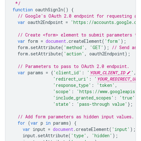
 */
function
oauthSignIn
()
{
// Google's OAuth 2.0 endpoint for requesting an
var
oauth2Endpoint
=
'https://accounts.google.co
// Create <form> element to submit parameters to
var
form
=
document
.
createElement
(
'form'
);
form
.
setAttribute
(
'method'
,
'GET'
);
// Send as 
form
.
setAttribute
(
'action'
,
oauth2Endpoint
);
// Parameters to pass to OAuth 2.0 endpoint.
var
params
=
{
'client_id'
:
'
YOUR_CLIENT_ID
'
,
'redirect_uri'
:
'
YOUR_REDIRECT_URI
'response_type'
:
'token'
,
'scope'
:
'https://www.googleapis.c
'include_granted_scopes'
:
'true'
,
'state'
:
'pass-through value'
};
// Add form parameters as hidden input values.
for
(
var
p
in
params
)
{
var
input
=
document
.
createElement
(
'input'
);
input
.
setAttribute
(
'type'
,
'hidden'
);