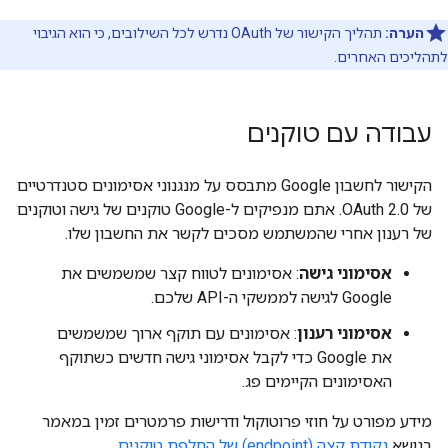
הערה:
תהליך הקישור של OAuth נדרש לכל השילובים, כי הוא הגיבוי
לתהליכים האחרים.
עבודה עם טוקנים
הקישור לחשבון Google מתבסס על מנגנוני אסימונים סטנדרטיים
של OAuth 2.0. אתם מנפיקים ל-Google טוקנים של גישה וטוקנים
של רענון אחרי שהמשתמש מסכים לקשר את החשבון שלו.
אסימוני גישה
: אסימונים לטווח קצר שמשמשים את
Google לגישה לממשקי ה-API שלכם.
אסימוני רענון
: אסימונים עם תוקף ארוך שמשמשים
את Google כדי לקבל אסימוני גישה חדשים כשתוקף
האסימונים הקיימים פג.
מידע מפורט על חוזי פרוטוקול ודרישות פרמטרים זמין במאמר
בנושא
נקודת קצה (endpoint) של החלפת טוקנים
.