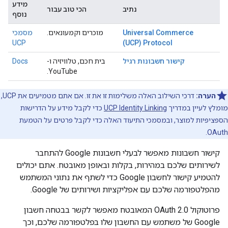
מידע
נתיב
הכי טוב עבור
נוסף
Universal Commerce
מוכרים וקמעונאים.
מסמכי
Protocol‏ (UCP)
UCP
קישור חשבונות רגיל
בית חכם, טלוויזיה ו-
Docs
YouTube.
הערה:
דרכי השילוב האלה משלימות זו את זו. אם אתם מטמיעים את UCP,
מומלץ לעיין במדריך
UCP Identity Linking
כדי לקבל מידע על הדרישות
הספציפיות למוצר, ובמסמכי התיעוד האלה כדי לקבל פרטים על הטמעת
OAuth.
קישור חשבונות מאפשר לבעלי חשבונות Google להתחבר
לשירותים שלכם במהירות, בקלות ובאופן מאובטח. אתם יכולים
להטמיע קישור לחשבון Google כדי לשתף את נתוני המשתמש
מהפלטפורמה שלכם עם אפליקציות ושירותים של Google.
פרוטוקול OAuth 2.0 המאובטח מאפשר לקשר בבטחה חשבון
Google של משתמש עם החשבון שלו בפלטפורמה שלכם, וכך