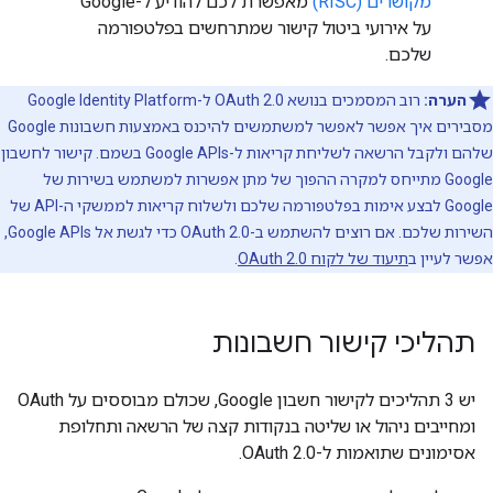
מקושרים (RISC)
מאפשרת לכם להודיע ל-Google
על אירועי ביטול קישור שמתרחשים בפלטפורמה
שלכם.
הערה:
רוב המסמכים בנושא OAuth 2.0 ל-Google Identity Platform
מסבירים איך אפשר לאפשר למשתמשים להיכנס באמצעות חשבונות Google
שלהם ולקבל הרשאה לשליחת קריאות ל-Google APIs בשמם. קישור לחשבון
Google מתייחס למקרה ההפוך של מתן אפשרות למשתמש בשירות של
Google לבצע אימות בפלטפורמה שלכם ולשלוח קריאות לממשקי ה-API של
השירות שלכם. אם רוצים להשתמש ב-OAuth 2.0 כדי לגשת אל Google APIs,
אפשר לעיין ב
תיעוד של לקוח OAuth 2.0
.
תהליכי קישור חשבונות
יש 3 תהליכים לקישור חשבון Google, שכולם מבוססים על OAuth
ומחייבים ניהול או שליטה בנקודות קצה של הרשאה ותחלופת
אסימונים שתואמות ל-OAuth 2.0.