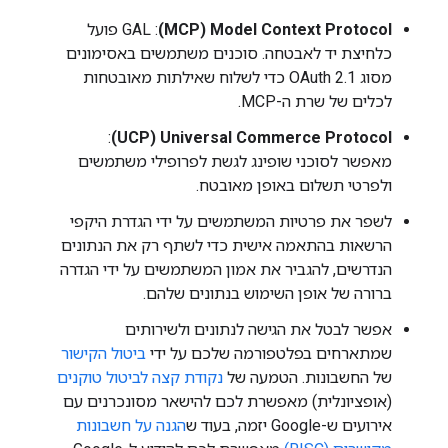
Model Context Protocol‏ (MCP)
: GAL פועל
כלחיצת יד לאבטחה. סוכנים משתמשים באסימונים
מסוג OAuth 2.1 כדי לשלוח שאילתות מאובטחות
לכלים של שרת ה-MCP.
Universal Commerce Protocol‏ (UCP)
:
מאפשר לסוכני שופינג לגשת לפרופילי משתמשים
ולפרטי תשלום באופן מאובטח.
לשפר את פרטיות המשתמשים על ידי הגדרת היקפי
הרשאות בהתאמה אישית כדי לשתף רק את הנתונים
הנדרשים, להגביר את אמון המשתמשים על ידי הגדרה
ברורה של אופן השימוש בנתונים שלהם.
אפשר לבטל את הגישה לנתונים ולשירותים
שמתארחים בפלטפורמה שלכם על ידי
ביטול הקישור
של החשבונות. הטמעה של
נקודת קצה לביטול טוקנים
(אופציונלית) מאפשרת לכם להישאר מסונכרנים עם
אירועים ש-Google יזמה, בעוד ש
הגנה על חשבונות