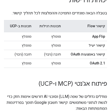
יכולות ודרישות
בטבלה הבאה מוגדרים התמיכה וההמלצות לכל תהליך קישור.
קישור Flow
תכונות רגילות
תכונות ב-UCP
App Flip
מומלץ
מומלץ
קישור יעיל
מומלץ
מומלץ
קישור באמצעות OAuth
חובה (גיבוי)
חובה (גיבוי)
OAuth 2.1
מומלץ
מומלץ
פיתוח אג'נטי (MCP ו-UCP)
מודלים גדולים של שפה (LLM) וסוכני AI דורשים אימות חזק כדי
לגשת לנתוני משתמשים. קישור חשבון Google תומך בפרדיגמות
המתפתחות הבאות: