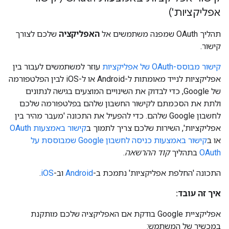
אפליקציות')
תהליך OAuth שמפנה משתמשים אל
האפליקציה
שלכם לצורך
קישור.
קישור מבוסס-OAuth של אפליקציות
עוזר למשתמשים לעבור בין
אפליקציות לנייד מאומתות ל-Android או ל-iOS לבין הפלטפורמה
של Google, כדי לבדוק את השינויים המוצעים בגישה לנתונים
ולתת את הסכמתם לקישור החשבון שלהם בפלטפורמה שלכם
לחשבון Google שלהם. כדי להפעיל את התכונה 'מעבר מהיר בין
אפליקציות', השירות שלכם צריך לתמוך ב
קישור באמצעות OAuth
או ב
קישור באמצעות כניסה לחשבון Google שמבוססת על
OAuth
בתהליך
קוד ההרשאה
.
התכונה 'החלפת אפליקציות' נתמכת ב-
Android
וב-
iOS
.
איך זה עובד:
אפליקציית Google בודקת אם האפליקציה שלכם מותקנת
במכשיר של המשתמש: