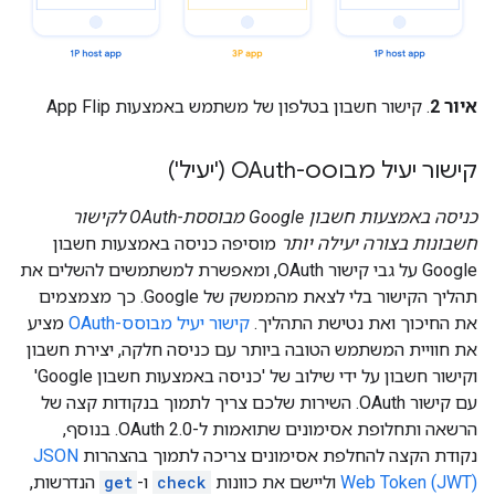
איור 2
. קישור חשבון בטלפון של משתמש באמצעות App Flip
קישור יעיל מבוסס-OAuth ('יעיל')
כניסה באמצעות חשבון Google מבוססת-OAuth לקישור
חשבונות בצורה יעילה יותר
מוסיפה כניסה באמצעות חשבון
Google על גבי קישור OAuth, ומאפשרת למשתמשים להשלים את
תהליך הקישור בלי לצאת מהממשק של Google. כך מצמצמים
את החיכוך ואת נטישת התהליך.
קישור יעיל מבוסס-OAuth
מציע
את חוויית המשתמש הטובה ביותר עם כניסה חלקה, יצירת חשבון
וקישור חשבון על ידי שילוב של 'כניסה באמצעות חשבון Google'
עם קישור OAuth. השירות שלכם צריך לתמוך בנקודות קצה של
הרשאה ותחלופת אסימונים שתואמות ל-OAuth 2.0. בנוסף,
נקודת הקצה להחלפת אסימונים צריכה לתמוך בהצהרות
JSON
Web Token (JWT)
וליישם את כוונות
check
ו-
get
הנדרשות,