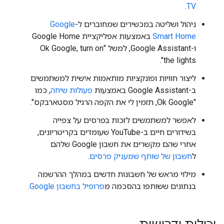
.
TV
ניהול ושליטה במכשירים שמחוברים ל-
Google
Smart Home
באמצעות אפליקציית Google Home
ו-Google Assistant, למשל "Ok Google, turn on
the lights".
ליצור חוויות ופונקציות מותאמות אישית למשתמשים
ב-Google Assistant באמצעות
פעולות שיחה
, כמו
"Ok Google, תזמין לי את הקפה הרגיל מסטארבקס".
לאפשר למשתמשים לזכות בפרסים על צפייה
בשידורים חיים ב-YouTube שעומדים בקריטריונים,
אחרי שהם מקשרים את חשבון Google שלהם
ל
חשבון של שותף שמעניק פרסים
.
מילוי מראש של חשבונות חדשים במהלך ההרשמה
בנתונים ששותפו בהסכמה מ
פרופיל בחשבון Google
.