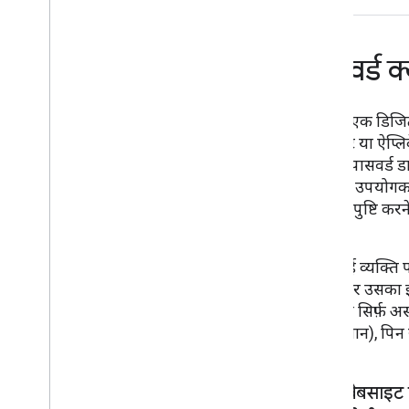
पासवर्ड क्य
पासकी एक डिजिटल
वेबसाइट या ऐप्लि
नाम या पासवर्ड डा
के बिना, उपयोगकर
मकसद, पुष्टि करने
जब कोई व्यक्ति प
चुनने और उसका इ
इस्तेमाल सिर्फ़ अ
की पहचान), पिन य
किसी वेबसाइट 