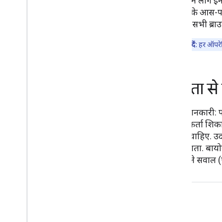
लैपटॉप में लॉग इ
लैपटॉप के आस-पा
इसलिए, सभी ब्राउज
ध्यान दें:
हर ऑपरेट
निजता से ज
अहम जानकारी: पास
उपयोगकर्ता शिकाय
जोड़ना चाहिए. उ
किया जाता. बायोम
जाने वाले सवाल 