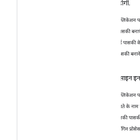
करनी होगी
.
ऐप्लिकेशन प
'पासकी बनाएं
नई पासकी के
पासकी बनाने 
जब वे साइन इन
ऐप्लिकेशन प
खाते के नाम 
उनकी पासकी च
लॉगिन प्रोसे