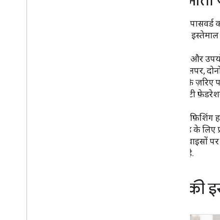
शुरुआती
पासकी, पासवर्ड क
पैटर्न का इस्तेमा
डेवलपर और उपयोगक
और डेवलपर, दोनो
सुविधा के ज़रिए 
आइडेंटिटी फ़ेडरेशन
पासकी, फ़िशिंग ह
पासकोड के लिए प्र
सभी डिवाइसों पर
मिलती है.
पासकी इस