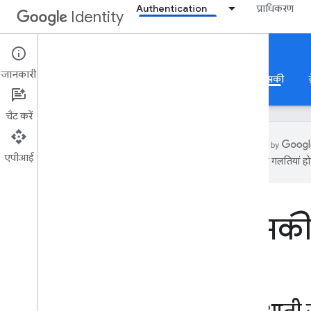
Authentication
प्राधिकरण
Identity
Passkeys
जानकारी
Google से साइन इन करें
ऐप्लिकेशन की पुष्टि करना
पासकी
चैट करें
एपीआई
अनुवादों में गलतियां हो
पासकी
खास जानकारी
इस्तेमाल के उदाहरण
पासक
उपयोगकर्ता अनुभव
इन प्लैटफ़ॉर्म पर चलाया जा सकता है
भरोसेमंद पक्षों के लिए डेवलपर गाइड
केस स्टडी