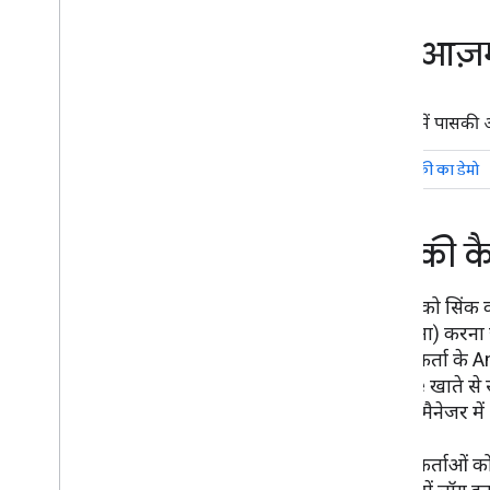
खुद आज़
इस डेमो में पासकी
पासकी का डेमो
पासकी कै
पासकी को सिंक करन
से खोलना) करना 
उपयोगकर्ता के A
Google खाते से 
पासवर्ड मैनेजर मे
उपयोगकर्ताओं को 