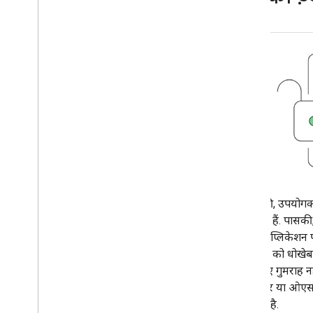
पासकी, उपयोगकर्
बचाती हैं. पासकी
और ऐप्लिकेशन प
व्यक्ति को धोखेब
के लिए गुमराह न
ब्राउज़र या ओएस 
करता है.