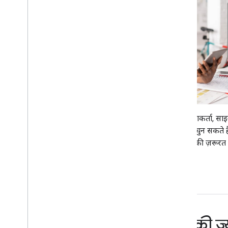
उपयोगकर्ता, सा
खाता चुन सकते ह
करने की ज़रूरत न
पासकी ज़्य