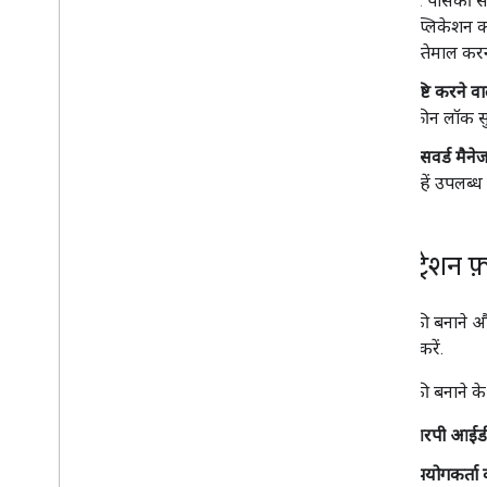
पर पासकी से
ऐप्लिकेशन क
इस्तेमाल करन
पुष्टि करने 
स्क्रीन लॉक
पासवर्ड मैने
उन्हें उपलब्ध
रजिस्ट्रेशन फ़
नई पासकी बनाने औ
इस्तेमाल करें.
नई पासकी बनाने के लि
आरपी आईड
उपयोगकर्ता