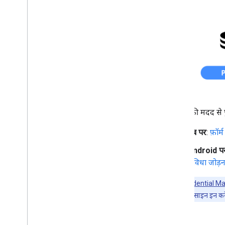
पासकी की मदद से पु
वेब पर
:
फ़ॉर
Android प
सुविधा जोड़न
ध्यान दें:
Credential M
(जैसे, 'Google से साइन इन करे