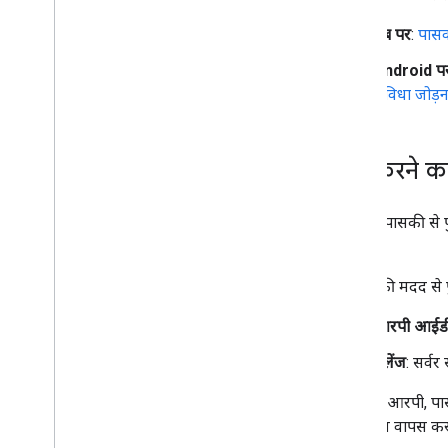
वेब पर
:
पासव
Android प
सुविधा जोड़न
पुष्टि करने क
पंजीकृत पासकी से 
करें.
पासकी की मदद से पुष्
आरपी आईड
चैलेंज
: सर्वर
जब कोई आरपी, पासक
क्रेडेंशियल वापस कर