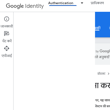
Authentication
प्राधिकरण
Identity
Authentication
जानकारी
Google से साइन इन करें
ऐप्लिकेशन की पुष्टि करना
पासकी
चैट करें
एपीआई
एआई से मिले अनुवादों म
पासकी
खास जानकारी
होम पेज
प्रॉडक्ट
इस्तेमाल के उदाहरण
उपयोगकर्ता अनुभव
भरोसा करन
इन प्लैटफ़ॉर्म पर चलाया जा सकता है
भरोसेमंद पक्षों के लिए डेवलपर गाइड
केस स्टडी
इस पेज पर, यह जानक
पासकी सिस्टम की ब