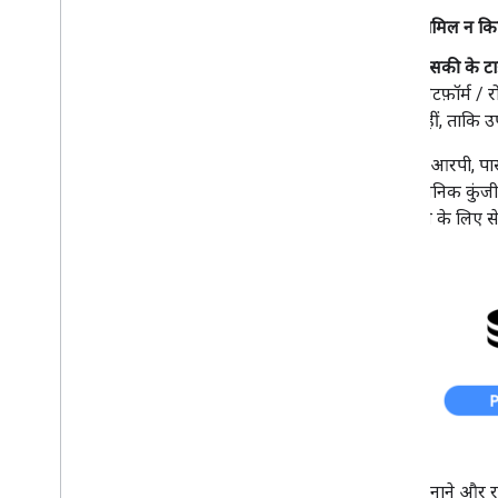
शामिल न किए 
पासकी के ट
प्लैटफ़ॉर्म 
नहीं, ताकि 
जब कोई आरपी, पासक
ही, सार्वजनिक कुंज
पुष्टि करने के लिए से
पासकी बनाने और रजि