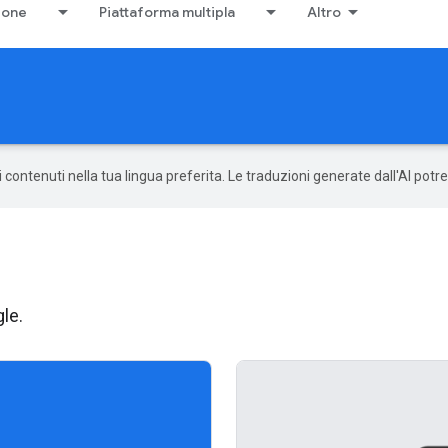
ione
Piattaforma multipla
Altro
 i contenuti nella tua lingua preferita. Le traduzioni generate dall'AI pot
gle.