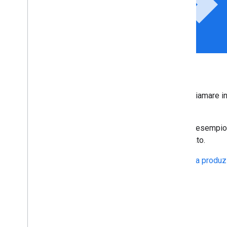
api
Chiama le API di Google
Utilizza OAuth 2.0 e le nostre
librerie client
per chiamare in
API di Google.
Google supporta gli scenari OAuth 2.0 comuni, ad esempio q
server web, lato client, installate e con input limitato.
Richiedi che la tua app sia
verificata e pronta per la produ