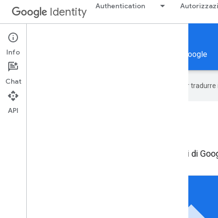
Authentication
Autorizzaz
Identity
Authorization
Info
Autorizzare la tua app a utilizzare le API e i dati di Google
Chat
Google utilizza la tecnologia AI per tradurre
API
Autorizzazione
Autorizzare la tua app a utilizzare le API e i dati di Goo