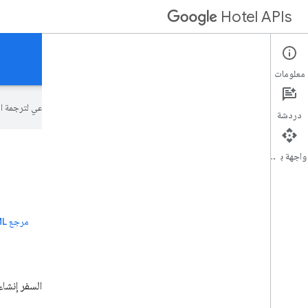
Hotel APIs
معلومات المطوّرين في "أسعار الفنادق" و"محتوى الفنادق"
معلومات
تستخدم Google تكنولوجيا الذكاء الاصطناعي لترجمة المحتوى إلى لغتك المفضّلة، وقد تتضمّن بعض الأخطاء.
دردشة
واجهة برمجة التطبيقات
أسعار الفنادق
مستندات حول إرسال أسعار الفنادق إلى Google
دليل مطوّري البرامج
مرجع واجهة برمجة التطبيقات
مرجع XML
إيجارات العطلات
تتيح "الأماكن المخصّصة للاستئجار" لشر
من الأماكن المخصّصة للاستئجار.