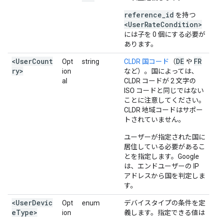
reference_id
を持つ
<UserRateCondition>
には子を 0 個にする必要が
あります。
<UserCount
DE
FR
Opt
string
CLDR 国コード
（
や
ry>
ion
など）。国によっては、
al
CLDR コードが 2 文字の
ISO コードと同じではない
ことに注意してください。
CLDR 地域コードはサポー
トされていません。
ユーザーが指定された国に
居住している必要があるこ
とを指定します。Google
は、エンドユーザーの IP
アドレスから国を判定しま
す。
<UserDevic
Opt
enum
デバイスタイプの条件を定
eType>
ion
義します。指定できる値は