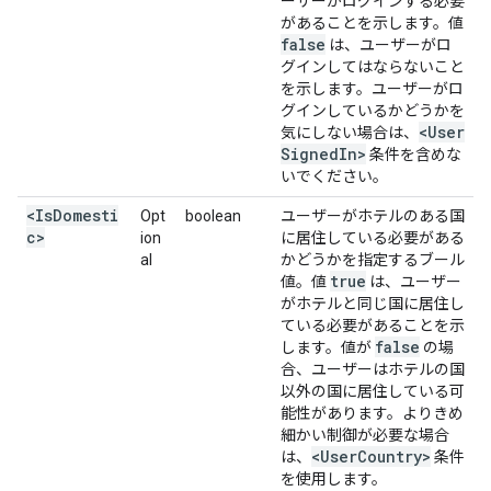
ーザーがログインする必要
があることを示します。値
false
は、ユーザーがロ
グインしてはならないこと
を示します。ユーザーがロ
グインしているかどうかを
<User
気にしない場合は、
Signed
In>
条件を含めな
いでください。
<IsDomesti
Opt
boolean
ユーザーがホテルのある国
c>
ion
に居住している必要がある
al
かどうかを指定するブール
true
値。値
は、ユーザー
がホテルと同じ国に居住し
ている必要があることを示
false
します。値が
の場
合、ユーザーはホテルの国
以外の国に居住している可
能性があります。よりきめ
細かい制御が必要な場合
<User
Country>
は、
条件
を使用します。