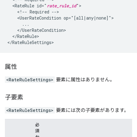
  <RateRule id="
rate_rule_id
">

    <!-- Required -->

    <UserRateCondition op="[all|any|none]">

      ...

    </UserRateCondition>

  </RateRule>

</RateRuleSettings>
属性
<RateRuleSettings>
要素に属性はありません。
子要素
<RateRuleSettings>
要素には次の子要素があります。
必
須