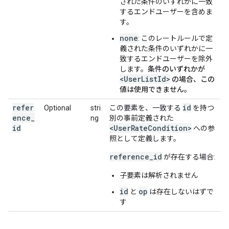
された条件のいずれかに一致
するエンドユーザーを含めま
す。
none
: このレートルールで定
義された条件のいずれかに一
致するエンドユーザーを除外
します。
条件のいずれかが
<UserListId>
の場合、この
値は使用できません。
refer
id
Optional
stri
この要素を、一致する
を持つ
ence_
ng
別の事前定義された
id
<UserRateCondition>
への参
照として定義します。
reference_id
が存在する場合:
子要素は解析されません
id
op
と
は存在しないはずで
す