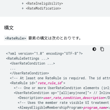
        + 
<RateIneligibility>
        + 
<RateModification>
構文
<RateRule>
要素の構文は次のとおりです。
<?xml
version="1.0"
encoding="UTF-8"?>

<RateRuleSettings
<UserRateCondition
<!--
At
least
one
RateRule
is
required.
The
id
att
<RateRule
id="
rate_rule_id
<!--
One
or
more
UserRateCondition
elements
(inl
<UserRateCondition
op="[all|any|none]">
//
Inlin
<Description>
user_rate_condition_description
<!--
Uses
the
member
rate
visible
UI
treatment
<AlwaysEligibleMembershipProgram>
program_name