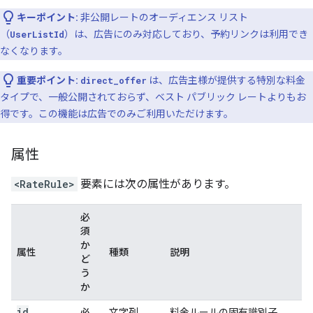
キーポイント:
非公開レートのオーディエンス リスト
（
UserListId
）は、広告にのみ対応しており、予約リンクは利用でき
なくなります。
重要ポイント:
direct_offer
は、広告主様が提供する特別な料金
タイプで、一般公開されておらず、ベスト パブリック レートよりもお
得です。この機能は広告でのみご利用いただけます。
属性
<RateRule>
要素には次の属性があります。
必
須
か
属性
種類
説明
ど
う
か
id
必
文字列
料金ルールの固有識別子。