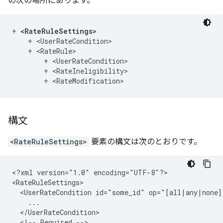
の次の場所にあります。
+ 
<RateRuleSettings>
    + 
<UserRateCondition>
    + 
<RateRule>
        + 
<UserRateCondition>
        + 
<RateIneligibility>
        + 
<RateModification>
構文
<RateRuleSettings>
要素の構文は次のとおりです。
<?xml version="1.0" encoding="UTF-8"?>
<RateRuleSettings>

  <UserRateCondition id="some_id" op="[all|any|none]"
    ...

  </UserRateCondition>

  <!-- Required -->
