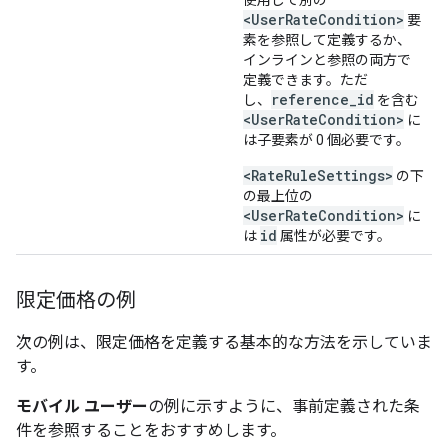
使用して別の
<UserRateCondition>
要
素を参照して定義するか、
インラインと参照の両方で
定義できます。ただ
reference_id
し、
を含む
<UserRateCondition>
に
は子要素が 0 個必要です。
<RateRuleSettings>
の下
の最上位の
<UserRateCondition>
に
id
は
属性が必要です。
限定価格の例
次の例は、限定価格を定義する基本的な方法を示していま
す。
モバイル ユーザー
の例に示すように、事前定義された条
件を参照することをおすすめします。