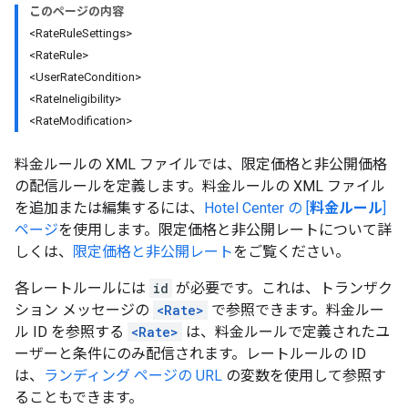
このページの内容
<RateRuleSettings>
<RateRule>
<UserRateCondition>
<RateIneligibility>
<RateModification>
料金ルールの XML ファイルでは、限定価格と非公開価格
の配信ルールを定義します。料金ルールの XML ファイル
を追加または編集するには、
Hotel Center の [
料金ルール
]
ページ
を使用します。限定価格と非公開レートについて詳
しくは、
限定価格と非公開レート
をご覧ください。
各レートルールには
id
が必要です。これは、トランザク
ション メッセージの
<Rate>
で参照できます。料金ルー
ル ID を参照する
<Rate>
は、料金ルールで定義されたユ
ーザーと条件にのみ配信されます。レートルールの ID
は、
ランディング ページの URL
の変数を使用して参照す
ることもできます。