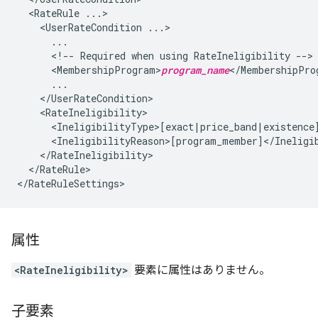
<RateRule
<UserRateCondition
<!--
Required
when
using
RateIneligibility
<MembershipProgram>
program_name
</RateRule>

属性
<RateIneligibility>
要素に属性はありません。
子要素