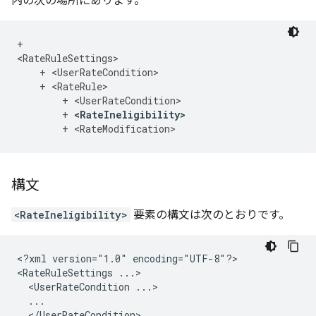
内の次の場所にあります。
+ 
<RateRuleSettings>
    + 
<UserRateCondition>
    + 
<RateRule>
        + 
<UserRateCondition>
        + 
<RateIneligibility>
        + 
<RateModification>
構文
<RateIneligibility>
要素の構文は次のとおりです。
<?xml
version="1.0"
encoding="UTF-8"?>

<RateRuleSettings
<UserRateCondition