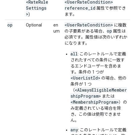
<RateRule
<UserRateCondition>
Settings
reference_id
属性で参照でき
>
)
ます。
op
<UserRateCondition>
Optional
en
に複数
op
um
の子要素がある場合、
属性は
必須です。属性値は次のいずれか
になります。
all
: このレートルールで定義
されたすべての条件に一致す
るエンドユーザーを含めま
す。条件の 1 つが
<UserListId>
の場合、他の
条件が 1 つ
<AlwaysEligibleMember
（
shipProgram>
または
<MembershipProgram>
）の
み定義されている場合を除
き、この値は使用できませ
ん。
any
: このレートルールで定義