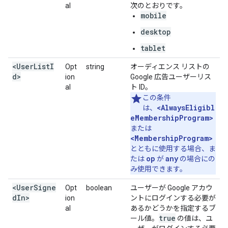
al
次のとおりです。
mobile
desktop
tablet
<UserListI
Opt
string
オーディエンス リストの
d>
ion
Google 広告ユーザーリス
al
ト ID。
この条件
<AlwaysEligibl
は、
eMembershipProgram>
または
<MembershipProgram>
とともに使用する場合、ま
op
any
たは
が
の場合にの
み使用できます。
<UserSigne
Opt
boolean
ユーザーが Google アカウ
dIn>
ion
ントにログインする必要が
al
あるかどうかを指定するブ
true
ール値。
の値は、ユ