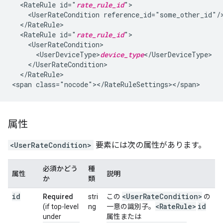
<RateRule
id="
rate_rule_id
<UserRateCondition
<RateRule
id="
rate_rule_id
<UserDeviceType>
device_type
</RateRule>

<span
属性
<UserRateCondition>
要素には次の属性があります。
必須かどう
種
属性
説明
か
類
id
<UserRateCondition>
Required
stri
この
の
<RateRule>
id
(if top-level
ng
一意の識別子。
under
属性または