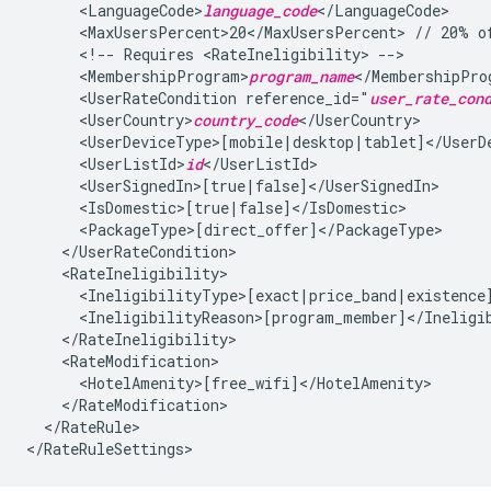
<LanguageCode>
language_code
<MaxUsersPercent>20</MaxUsersPercent>
//
20%
o
<!--
Requires
<RateIneligibility>
<MembershipProgram>
program_name
<UserRateCondition
reference_id="
user_rate_con
<UserCountry>
country_code
<UserListId>
id
</RateRule>
