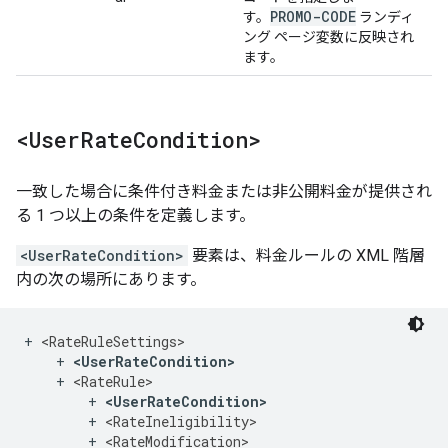
PROMO-CODE
す。
ランディ
ング ページ変数に反映され
ます。
<User
Rate
Condition>
一致した場合に条件付き料金または非公開料金が提供され
る 1 つ以上の条件を定義します。
<UserRateCondition>
要素は、料金ルールの XML 階層
内の次の場所にあります。
+ 
<RateRuleSettings>
    + 
<UserRateCondition>
    + 
<RateRule>
        + 
<UserRateCondition>
        + 
<RateIneligibility>
        + 
<RateModification>