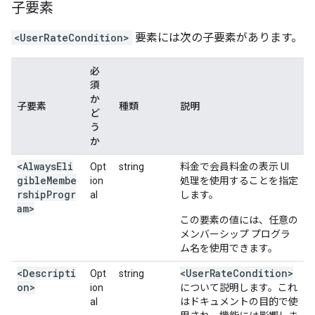
子要素
<UserRateCondition>
要素には次の子要素があります。
必
須
か
子要素
種類
説明
ど
う
か
<AlwaysEli
Opt
string
料金で会員料金の表示 UI
gibleMembe
ion
処理を使用することを指定
rshipProgr
al
します。
am>
この要素の値には、任意の
メンバーシップ プログラ
ム名を使用できます。
<Descripti
<User
Rate
Condition>
Opt
string
on>
ion
について説明します。これ
al
はドキュメントの目的で使