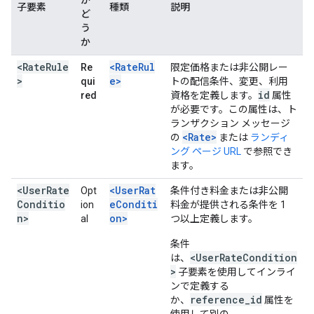
か
子要素
種類
説明
ど
う
か
<RateRule
<RateRul
Re
限定価格または非公開レー
>
e>
qui
トの配信条件、変更、利用
id
red
資格を定義します。
属性
が必要です。この属性は、ト
ランザクション メッセージ
<Rate>
の
または
ランディ
ング ページ URL
で参照でき
ます。
<UserRate
<UserRat
Opt
条件付き料金または非公開
Conditio
eConditi
ion
料金が提供される条件を 1
n>
on>
al
つ以上定義します。
条件
<UserRateCondition
は、
>
子要素を使用してインライ
ンで定義する
reference_id
か、
属性を