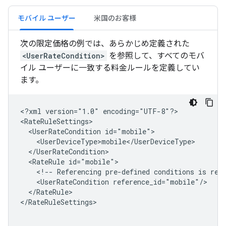
モバイル ユーザー
米国のお客様
次の限定価格の例では、あらかじめ定義された
<UserRateCondition>
を参照して、すべてのモバ
イル ユーザーに一致する料金ルールを定義してい
ます。
<?xml
version="1.0"
encoding="UTF-8"?>

<UserRateCondition
<RateRule
<!--
Referencing
pre-defined
conditions
is
rec
<UserRateCondition
</RateRule>

</RateRuleSettings>
