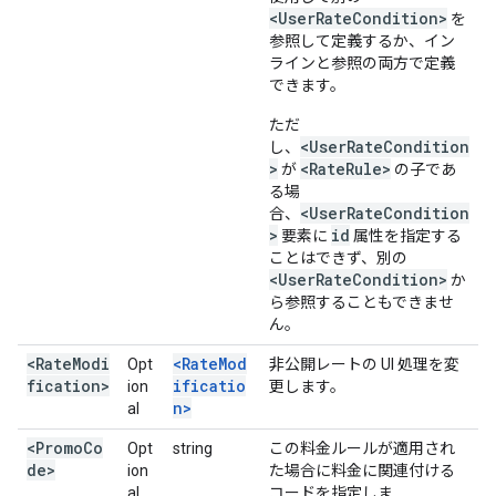
<UserRateCondition>
を
参照して定義するか、イン
ラインと参照の両方で定義
できます。
ただ
<UserRateCondition
し、
>
<RateRule>
が
の子であ
る場
<UserRateCondition
合、
>
id
要素に
属性を指定する
ことはできず、別の
<UserRateCondition>
か
ら参照することもできませ
ん。
<RateModi
<RateMod
Opt
非公開レートの UI 処理を変
fication>
ificatio
ion
更します。
n>
al
<PromoCo
Opt
string
この料金ルールが適用され
de>
ion
た場合に料金に関連付ける
al
コードを指定しま