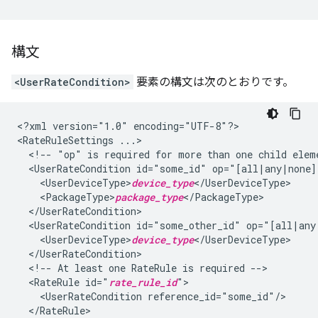
構文
<UserRateCondition>
要素の構文は次のとおりです。
<?xml
version="1.0"
encoding="UTF-8"?>

<RateRuleSettings
<!--
"op"
is
required
for
more
than
one
child
elem
<UserRateCondition
id="some_id"
<UserDeviceType>
device_type
<PackageType>
package_type
<UserRateCondition
id="some_other_id"
<UserDeviceType>
device_type
<!--
At
least
one
RateRule
is
required
<RateRule
id="
rate_rule_id
<UserRateCondition