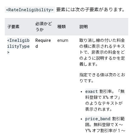
<RateIneligibility>
要素には次の子要素があります。
必須かど
子要素
種類
説明
うか
<Ineligib
Require
enum
取り消し線の付いた料金
ilityType
d
の横に表示されるテキス
>
トで、非表示の料金をど
のように説明するかを定
義します。
指定できる値は次のとお
りです。
exact
: 割引率。「無
料登録で X% オフ」
のようなテキストが
表示されます。
price_band
: 割引範
囲。無料登録で X ～
Y% オフ割引率が 1 ～