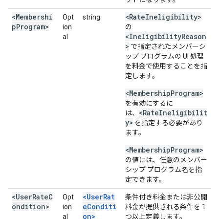
<Membershi
<RateIneligibility>
Opt
string
pProgram>
ion
の
<IneligibilityReason
al
>
で指定されたメンバーシ
ップ プログラムの UI 処理
を料金で使用することを指
定します。
<MembershipProgram>
を有効にするに
<RateIneligibilit
は、
y>
を指定する必要があり
ます。
<MembershipProgram>
の値には、任意のメンバー
シップ プログラム名を指
定できます。
<UserRateC
<UserRat
Opt
条件付き料金または非公開
ondition>
eConditi
ion
料金が提供される条件を 1
on>
al
つ以上定義します。