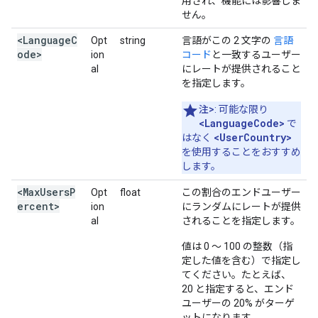
用され、機能には影響しま
せん。
<LanguageC
Opt
string
言語がこの 2 文字の
言語
ode>
ion
コード
と一致するユーザー
al
にレートが提供されること
を指定します。
注>
: 可能な限り
<LanguageCode>
で
<UserCountry>
はなく
を使用することをおすすめ
します。
<MaxUsersP
Opt
float
この割合のエンドユーザー
ercent>
ion
にランダムにレートが提供
al
されることを指定します。
値は 0 ～ 100 の整数（指
定した値を含む）で指定し
てください。たとえば、
20 と指定すると、エンド
ユーザーの 20% がターゲ
ットになります。