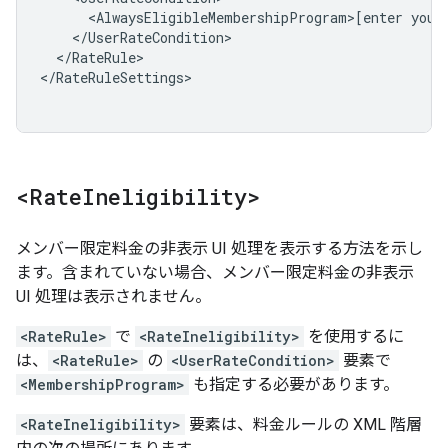
<AlwaysEligibleMembershipProgram>[enter
your
</RateRule>

</RateRuleSettings>

<Rate
Ineligibility>
メンバー限定料金の非表示 UI 処理を表示する方法を示し
ます。含まれていない場合、メンバー限定料金の非表示
UI 処理は表示されません。
<RateRule>
で
<RateIneligibility>
を使用するに
は、
<RateRule>
の
<UserRateCondition>
要素で
<MembershipProgram>
も指定する必要があります。
<RateIneligibility>
要素は、料金ルールの XML 階層