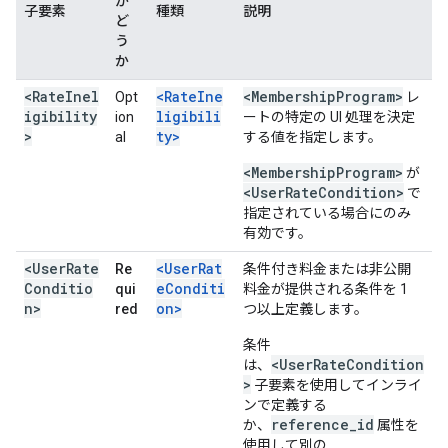
か
子要素
種類
説明
ど
う
か
<RateInel
<RateIne
<Membership
Program>
Opt
レ
igibility
ligibili
ion
ートの特定の UI 処理を決定
>
ty>
al
する値を指定します。
<MembershipProgram>
が
<UserRateCondition>
で
指定されている場合にのみ
有効です。
<UserRate
<UserRat
Re
条件付き料金または非公開
Conditio
eConditi
qui
料金が提供される条件を 1
n>
on>
red
つ以上定義します。
条件
<UserRateCondition
は、
>
子要素を使用してインライ
ンで定義する
reference_id
か、
属性を
使用して別の