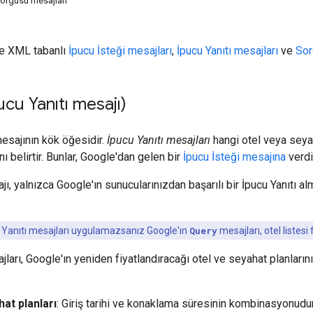
sorgusu mesajları
e XML tabanlı
İpucu İsteği mesajları
,
İpucu Yanıtı mesajları
ve
Sor
ucu Yanıtı mesajı)
mesajının kök öğesidir.
İpucu Yanıtı mesajları
hangi otel veya seya
ını belirtir. Bunlar, Google'dan gelen bir
İpucu İsteği mesajına
verdiğ
jı, yalnızca Google'ın sunucularınızdan başarılı bir İpucu Yanıtı a
 Yanıtı mesajları uygulamazsanız Google'ın
Query
mesajları, otel listes
jları, Google'ın yeniden fiyatlandıracağı otel ve seyahat planların
at planları
: Giriş tarihi ve konaklama süresinin kombinasyonudur