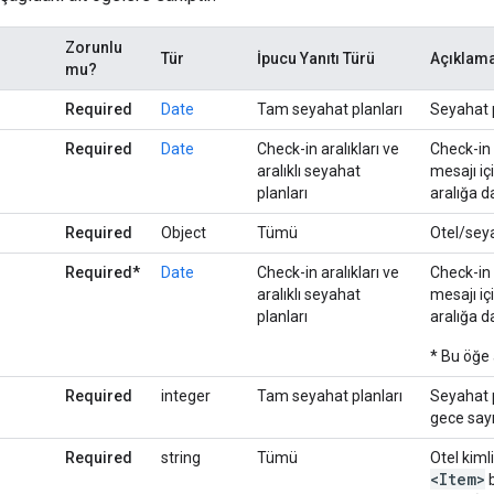
Zorunlu
Tür
İpucu Yanıtı Türü
Açıklam
mu?
Required
Date
Tam seyahat planları
Seyahat pl
Required
Date
Check-in aralıkları ve
Check-in 
aralıklı seyahat
mesajı içi
planları
aralığa da
Required
Object
Tümü
Otel/seya
Required*
Date
Check-in aralıkları ve
Check-in 
aralıklı seyahat
mesajı içi
planları
aralığa da
* Bu öğe 
Required
integer
Tam seyahat planları
Seyahat p
gece sayıs
Required
string
Tümü
Otel kimli
<Item>
b