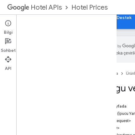
Hotel Prices
Hotel APIs
Rehberler
API Referansı
XML Referansı
Destek
Bilgi
Sohbet
Yapay zeka çevirile
Otel Listesi
Müsaitlik durumu
,
fiyatlar ve envanter
API
(ARI)
Ana Sayfa
Ürünl
Fiyatlandırma ve Oda Envanteri
Sorgu v
(Transaction mesajları)
Ücret Kuralları
Sorgu ve İpucu Mesajları
Bu sayfada
Tarih
/
Saat Biçimleri
<Hint> (İpucu Yan
Ülke kodları
<HintRequest>
<Query>