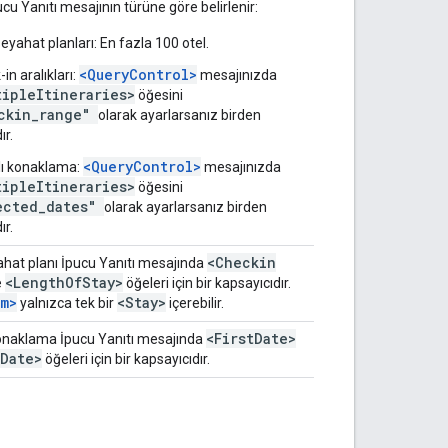
pucu Yanıtı mesajının türüne göre belirlenir:
yahat planları: En fazla 100 otel.
<QueryControl>
in aralıkları:
mesajınızda
tipleItineraries>
öğesini
ckin_range"
olarak ayarlarsanız birden
ır.
<QueryControl>
klı konaklama:
mesajınızda
tipleItineraries>
öğesini
ected_dates"
olarak ayarlarsanız birden
ır.
<Checkin
hat planı İpucu Yanıtı mesajında
<Length
Of
Stay>
e
öğeleri için bir kapsayıcıdır.
em>
<Stay>
yalnızca tek bir
içerebilir.
<First
Date>
konaklama İpucu Yanıtı mesajında
Date>
öğeleri için bir kapsayıcıdır.