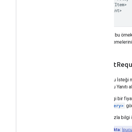
</Item>

</Hint>

Google, bu örnek
güncellemelerini
<Hint
Req
Bir İpucu İsteği
bir İpucu Yanıtı 
Herhangi bir fiya
bir
<Query>
gön
Daha fazla bilgi 
Önemli Nokta:
İpucu