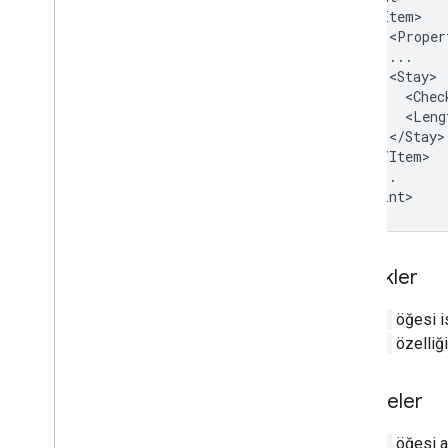
<Proper
<Chec
<Leng
...

Özellikler
<Hint>
öğesi is
hintId
özelliği
Alt öğeler
<Hint>
öğesi aş