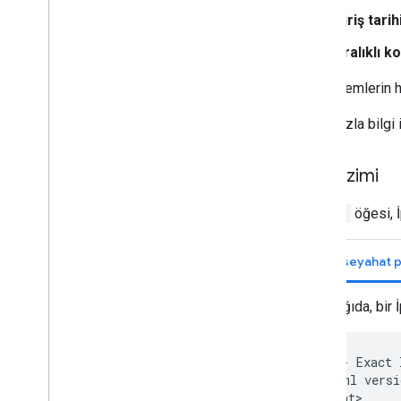
Giriş tarih
Aralıklı 
Bu yöntemlerin her
Daha fazla bilgi 
Söz dizimi
<Hint>
öğesi, İ
Tam seyahat pl
Aşağıda, bir 
<!--
Exact
<?xml
versi