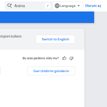
/
Oturum aç
ojisini kullanır.
Bu size yardımcı oldu mu?
Geri bildirim gönderin