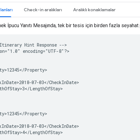
anları
Check-in aralıkları
Aralıklı konaklamalar
ek İpucu Yanıtı Mesajında, tek bir tesis için birden fazla seyahat
Itinerary
Hint
Response
-->

on="1.0"
encoding="UTF-8"?>
