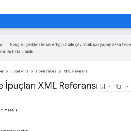
Google, içerikleri tercih ettiğiniz dile çevirmek için yapay zeka teknol
rinde hata olabilir.
er
Hotel APIs
Hotel Prices
XML Referansı
e İpuçları XML Referansı
ıtı mesajı)