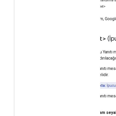
Fiyatlandırma 
<Context>
Bu bölüm, Googl
<Hint>
(İp
Bir İpucu Yanıtı 
fiyatlandırılacağ
İpucu Yanıtı mesa
belirtmelidir.
Önemli nokta:
İpucu
İpucu Yanıtı mesa
kullanır:
Tam seyah