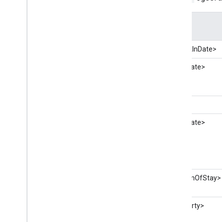
Alt Öğe
<CheckInDate>
<FirstDate>
<Item>
<LastDate>
<LengthOfStay>
<Property>