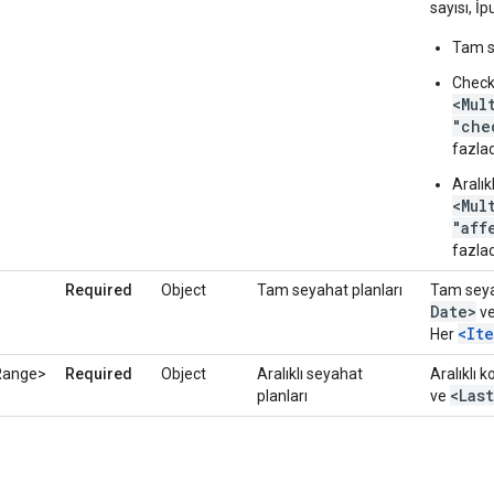
sayısı, İ
Tam se
Check-
<Mul
"che
fazlad
Aralı
<Mul
"aff
fazlad
Required
Object
Tam seyahat planları
Tam seya
Date>
v
<It
Her
Range>
Required
Object
Aralıklı seyahat
Aralıklı 
<Last
planları
ve