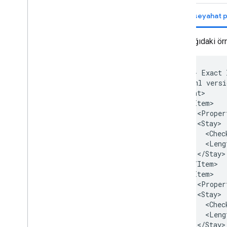
Tam seyahat pl
Aşağıdaki örn
<!--
Exact
<?xml
versi