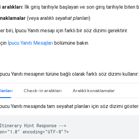
i aralıkları
: İlk giriş tarihiyle başlayan ve son giriş tarihiyle biten bir
konaklamalar
(veya
aralıklı seyahat planları
)
 biri, İpucu Yanıtı mesajı için farklı bir söz dizimi gerektirir.
için
İpucu Yanıtı Mesajları
bölümüne bakın.
pucu Yanıtı mesajının türüne bağlı olarak farklı söz dizimi kullanır:
anları
Check-in aralıkları
Aralıklı konaklamalar
İpucu Yanıtı mesajında tam seyahat planları için söz dizimi göster
Itinerary
Hint
Response
-->

on="1.0"
encoding="UTF-8"?>
