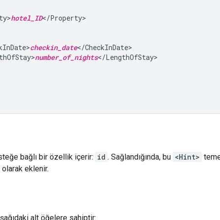
ty>
hotel_ID
kInDate>
checkin_date
thOfStay>
number_of_nights
teğe bağlı bir özellik içerir:
id
. Sağlandığında, bu
<Hint>
temel
 olarak eklenir.
ağıdaki alt öğelere sahiptir: