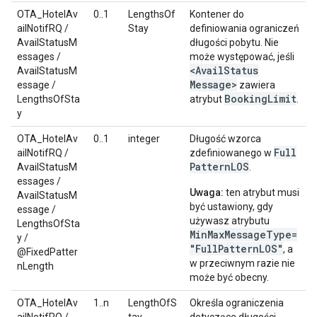
OTA_HotelAv
0..1
LengthsOf
Kontener do
ailNotifRQ /
Stay
definiowania ograniczeń
AvailStatusM
długości pobytu. Nie
essages /
może występować, jeśli
<Avail
Status
AvailStatusM
Message>
essage /
zawiera
Booking
Limit
LengthsOfSta
atrybut
.
y
OTA_HotelAv
0..1
integer
Długość wzorca
Full
ailNotifRQ /
zdefiniowanego w
Pattern
LOS
AvailStatusM
.
essages /
Uwaga:
ten atrybut musi
AvailStatusM
być ustawiony, gdy
essage /
używasz atrybutu
LengthsOfSta
MinMaxMessageType=
y /
"FullPatternLOS"
, a
@FixedPatter
w przeciwnym razie nie
nLength
może być obecny.
OTA_HotelAv
1..n
LengthOfS
Określa ograniczenia