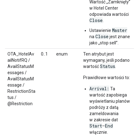
Wartość „Zamknięty”
w Hotel Center
odpowiada wartości
Close
.
Master
Ustawienie
Close
na
jest znane
jako „stop sell”.
OTA_HotelAv
0..1
enum
Ten atrybut jest
ailNotifRQ /
wymagany, jeśli podano
Status
AvailStatusM
wartość
.
essages /
Prawidłowe wartości to:
AvailStatusM
essage /
Arrival:
Ta
RestrictionSta
wartość zapobiega
tus /
wyświetlaniu planów
@Restriction
podróży z datą
zameldowania
w zakresie dat
Start
End
–
włącznie.