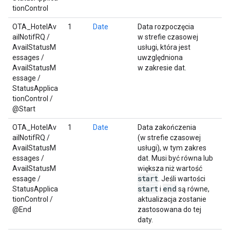
tionControl
OTA_HotelAv
1
Date
Data rozpoczęcia
ailNotifRQ /
w strefie czasowej
AvailStatusM
usługi, która jest
essages /
uwzględniona
AvailStatusM
w zakresie dat.
essage /
StatusApplica
tionControl /
@Start
OTA_HotelAv
1
Date
Data zakończenia
ailNotifRQ /
(w strefie czasowej
AvailStatusM
usługi), w tym zakres
essages /
dat. Musi być równa lub
AvailStatusM
większa niż wartość
start
essage /
. Jeśli wartości
start
end
StatusApplica
i
są równe,
tionControl /
aktualizacja zostanie
@End
zastosowana do tej
daty.