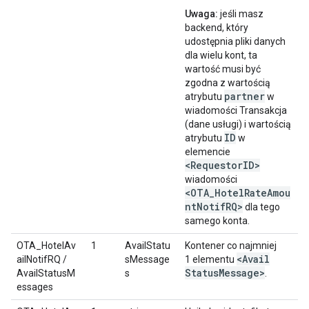
Uwaga:
jeśli masz
backend, który
udostępnia pliki danych
dla wielu kont, ta
wartość musi być
zgodna z wartością
partner
atrybutu
w
wiadomości Transakcja
(dane usługi) i wartością
ID
atrybutu
w
elemencie
<RequestorID>
wiadomości
<OTA_HotelRateAmou
ntNotifRQ>
dla tego
samego konta.
OTA_HotelAv
1
AvailStatu
Kontener co najmniej
<Avail
ailNotifRQ /
sMessage
1 elementu
Status
Message>
AvailStatusM
s
.
essages