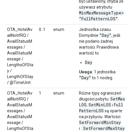
być ustawiony, chyba że
używasz atrybutu
MinMaxMessageType=
"FullPatternLOS"
.
OTA_HotelAv
0..1
enum
Jednostka czasu.
"Day"
ailNotifRQ /
Domyślnie
, jeśli
AvailStatusM
nie podano żadnej
essages /
wartości. Prawidłowa
AvailStatusM
wartość to:
essage /
Day
LengthsOfSta
y /
Uwaga:
1 jednostka
LengthOfStay
"Day"
to 1 nocleg.
/ @TimeUnit
OTA_HotelAv
1
enum
Różne typy ograniczeń
Set
Max
ailNotifRQ /
długości pobytu.
LOS
Set
Min
LOS
Full
AvailStatusM
,
i
Pattern
LOS
essages /
są oparte
AvailStatusM
na przybyciu. Wartości
Set
Forward
Min
Stay
essage /
Set
Forward
Max
Stay
LengthsOfSta
i