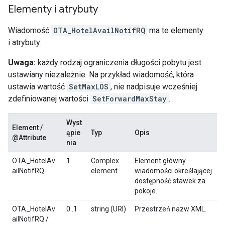
Elementy i atrybuty
Wiadomość
OTA_HotelAvailNotifRQ
ma te elementy
i atrybuty:
Uwaga:
każdy rodzaj ograniczenia długości pobytu jest
ustawiany niezależnie. Na przykład wiadomość, która
ustawia wartość
SetMaxLOS
, nie nadpisuje wcześniej
zdefiniowanej wartości
SetForwardMaxStay
.
Wyst
Element /
ąpie
Typ
Opis
@Attribute
nia
OTA_HotelAv
1
Complex
Element główny
ailNotifRQ
element
wiadomości określającej
dostępność stawek za
pokoje.
OTA_HotelAv
0..1
string (URI)
Przestrzeń nazw XML.
ailNotifRQ /