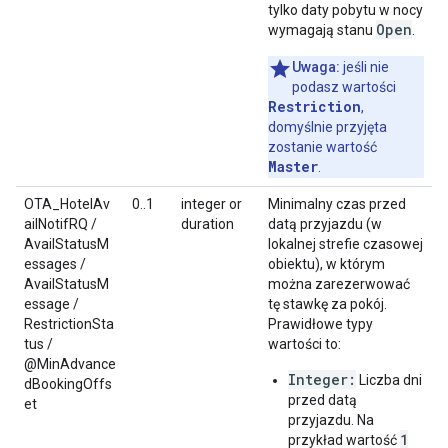
tylko daty pobytu w nocy
Open
wymagają stanu
.
Uwaga:
jeśli nie
podasz wartości
Restriction
,
domyślnie przyjęta
zostanie wartość
Master
.
OTA_HotelAv
0..1
integer or
Minimalny czas przed
ailNotifRQ /
duration
datą przyjazdu (w
AvailStatusM
lokalnej strefie czasowej
essages /
obiektu), w którym
AvailStatusM
można zarezerwować
essage /
tę stawkę za pokój.
RestrictionSta
Prawidłowe typy
tus /
wartości to:
@MinAdvance
Integer:
Liczba dni
dBookingOffs
przed datą
et
przyjazdu. Na
1
przykład wartość