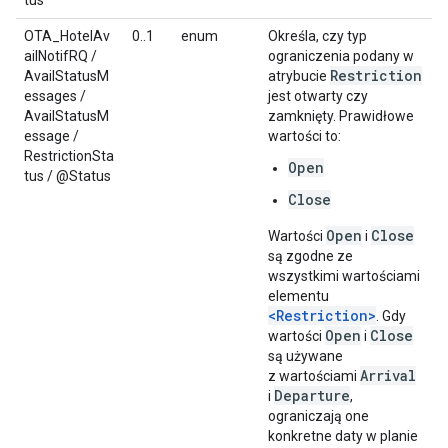
tus
OTA_HotelAv
0..1
enum
Określa, czy typ
ailNotifRQ /
ograniczenia podany w
Restriction
AvailStatusM
atrybucie
essages /
jest otwarty czy
AvailStatusM
zamknięty. Prawidłowe
essage /
wartości to:
RestrictionSta
Open
tus / @Status
Close
Open
Close
Wartości
i
są zgodne ze
wszystkimi wartościami
elementu
<Restriction>
. Gdy
Open
Close
wartości
i
są używane
Arrival
z wartościami
Departure
i
,
ograniczają one
konkretne daty w planie