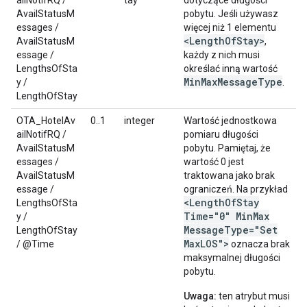
ailNotifRQ /
tay
dotyczące długości
AvailStatusM
pobytu. Jeśli używasz
essages /
więcej niż 1 elementu
<Length
Of
Stay>
AvailStatusM
,
essage /
każdy z nich musi
LengthsOfSta
określać inną wartość
Min
Max
Message
Type
y /
.
LengthOfStay
OTA_HotelAv
0..1
integer
Wartość jednostkowa
ailNotifRQ /
pomiaru długości
AvailStatusM
pobytu. Pamiętaj, że
essages /
wartość 0 jest
AvailStatusM
traktowana jako brak
essage /
ograniczeń. Na przykład
<Length
Of
Stay
LengthsOfSta
Time="0" Min
Max
y /
Message
Type="Set
LengthOfStay
Max
LOS">
/ @Time
oznacza brak
maksymalnej długości
pobytu.
Uwaga:
ten atrybut musi