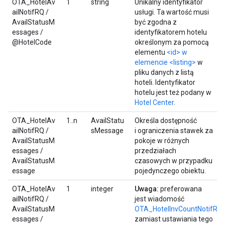
OTA_HotelAv
1
string
Unikalny identyfikator
ailNotifRQ /
usługi. Ta wartość musi
AvailStatusM
być zgodna z
essages /
identyfikatorem hotelu
@HotelCode
określonym za pomocą
elementu
<id> w
elemencie <listing>
w
pliku danych z listą
hoteli. Identyfikator
hotelu jest też podany w
Hotel Center
.
OTA_HotelAv
1..n
AvailStatu
Określa dostępność
ailNotifRQ /
sMessage
i ograniczenia stawek za
AvailStatusM
pokoje w różnych
essages /
przedziałach
AvailStatusM
czasowych w przypadku
essage
pojedynczego obiektu.
OTA_HotelAv
1
integer
Uwaga:
preferowana
ailNotifRQ /
jest wiadomość
AvailStatusM
OTA_HotelInvCountNotifRQ
essages /
zamiast ustawiania tego