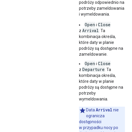
podróży odpowiednio na
potrzeby zameldowania
i wymeldowania.
Open
Close
i
Arrival
z
: Ta
kombinacja określa,
które daty w planie
podróży są dostępne na
zameldowanie.
Open
Close
i
Departure
z
: Ta
kombinacja określa,
które daty w planie
podróży są dostępne na
potrzeby
wymeldowania.
Arrival
Data
nie
ogranicza
dostępności
w przypadku nocy po