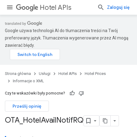
Hotel APIs
Zaloguj się
Google używa technologii AI do tłumaczenia treści na Twój
preferowany język. Tłumaczenia wygenerowane przez AI mogą
zawierać błędy.
Strona główna
Usługi
Hotel APIs
Hotel Prices
Informacje o XML
Czy te wskazówki były pomocne?
Prześlij opinię
OTA
_
Hotel
Avail
Notif
RQ