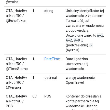
@xmlns
OTA_HotelAv
1
string
Unikalny identyfikator tej
ailNotifRQ /
wiadomości z żądaniem.
@EchoToken
Ta wartość jest
zwracana w wiadomości
z odpowiedzią.
a-z
Dozwolone znaki to
,
A-Z
0-9
_
,
,
-
(podkreślenie) i
(łącznik).
OTA_HotelAv
1
DateTime
Data i godzina
ailNotifRQ /
utworzenia tej
@TimeStamp
wiadomości.
OTA_HotelAv
1
decimal
wersję wiadomości
ailNotifRQ /
OpenTravel;
@Version
OTA_HotelAv
0..1
POS
Kontener do określania
ailNotifRQ /
konta partnera dla tej
POS
wiadomości. Jest on