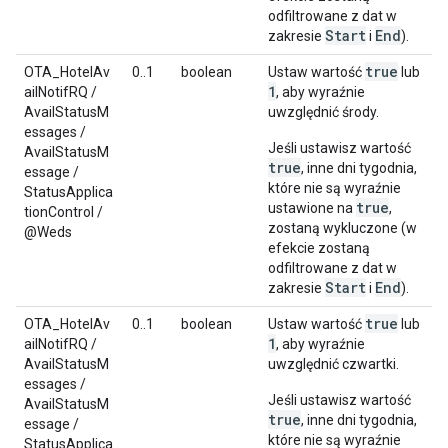
odfiltrowane z dat w
Start
End
zakresie
i
).
true
OTA_HotelAv
0..1
boolean
Ustaw wartość
lub
1
ailNotifRQ /
, aby wyraźnie
AvailStatusM
uwzględnić środy.
essages /
Jeśli ustawisz wartość
AvailStatusM
true
, inne dni tygodnia,
essage /
które nie są wyraźnie
StatusApplica
true
ustawione na
,
tionControl /
zostaną wykluczone (w
@Weds
efekcie zostaną
odfiltrowane z dat w
Start
End
zakresie
i
).
true
OTA_HotelAv
0..1
boolean
Ustaw wartość
lub
1
ailNotifRQ /
, aby wyraźnie
AvailStatusM
uwzględnić czwartki.
essages /
Jeśli ustawisz wartość
AvailStatusM
true
, inne dni tygodnia,
essage /
które nie są wyraźnie
StatusApplica