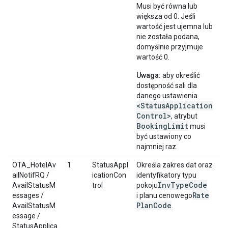
Musi być równa lub
większa od 0. Jeśli
wartość jest ujemna lub
nie została podana,
domyślnie przyjmuje
wartość 0.
Uwaga:
aby określić
dostępność sali dla
danego ustawienia
<StatusApplication
Control>
, atrybut
BookingLimit
musi
być ustawiony co
najmniej raz.
OTA_HotelAv
1
StatusAppl
Określa zakres dat oraz
ailNotifRQ /
icationCon
identyfikatory typu
Inv
Type
Code
AvailStatusM
trol
pokoju
Rate
essages /
i planu cenowego
Plan
Code
AvailStatusM
.
essage /
StatusApplica