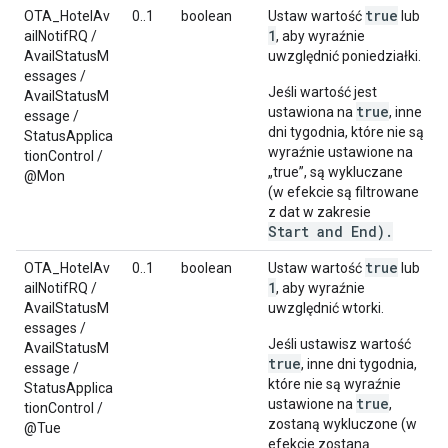
true
OTA_HotelAv
0..1
boolean
Ustaw wartość
lub
1
ailNotifRQ /
, aby wyraźnie
AvailStatusM
uwzględnić poniedziałki.
essages /
Jeśli wartość jest
AvailStatusM
true
ustawiona na
, inne
essage /
dni tygodnia, które nie są
StatusApplica
wyraźnie ustawione na
tionControl /
„true”, są wykluczane
@Mon
(w efekcie są filtrowane
z dat w zakresie
Start
and
End
).
true
OTA_HotelAv
0..1
boolean
Ustaw wartość
lub
1
ailNotifRQ /
, aby wyraźnie
AvailStatusM
uwzględnić wtorki.
essages /
Jeśli ustawisz wartość
AvailStatusM
true
, inne dni tygodnia,
essage /
które nie są wyraźnie
StatusApplica
true
ustawione na
,
tionControl /
zostaną wykluczone (w
@Tue
efekcie zostaną