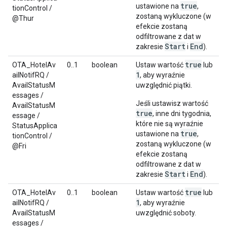
true
ustawione na
,
tionControl /
zostaną wykluczone (w
@Thur
efekcie zostaną
odfiltrowane z dat w
Start
End
zakresie
i
).
true
OTA_HotelAv
0..1
boolean
Ustaw wartość
lub
1
ailNotifRQ /
, aby wyraźnie
AvailStatusM
uwzględnić piątki.
essages /
Jeśli ustawisz wartość
AvailStatusM
true
, inne dni tygodnia,
essage /
które nie są wyraźnie
StatusApplica
true
ustawione na
,
tionControl /
zostaną wykluczone (w
@Fri
efekcie zostaną
odfiltrowane z dat w
Start
End
zakresie
i
).
true
OTA_HotelAv
0..1
boolean
Ustaw wartość
lub
1
ailNotifRQ /
, aby wyraźnie
AvailStatusM
uwzględnić soboty.
essages /