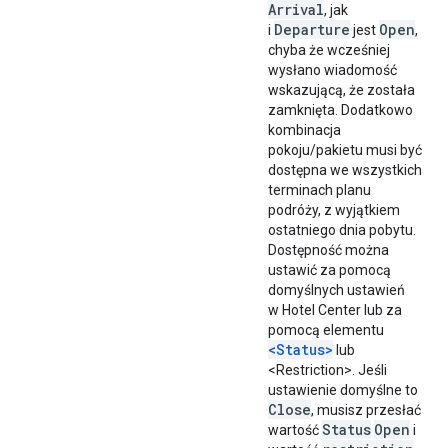
Arrival
, jak
Departure
Open
i
jest
,
chyba że wcześniej
wysłano wiadomość
wskazującą, że została
zamknięta. Dodatkowo
kombinacja
pokoju/pakietu musi być
dostępna we wszystkich
terminach planu
podróży, z wyjątkiem
ostatniego dnia pobytu.
Dostępność można
ustawić za pomocą
domyślnych ustawień
w Hotel Center lub za
pomocą elementu
<Status>
lub
<Restriction>. Jeśli
ustawienie domyślne to
Close
, musisz przesłać
Status
Open
wartość
i