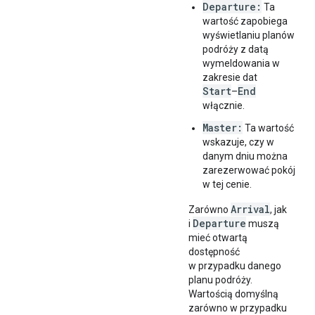
Departure:
Ta
wartość zapobiega
wyświetlaniu planów
podróży z datą
wymeldowania w
zakresie dat
Start
End
–
włącznie.
Master:
Ta wartość
wskazuje, czy w
danym dniu można
zarezerwować pokój
w tej cenie.
Arrival
Zarówno
, jak
Departure
i
muszą
mieć otwartą
dostępność
w przypadku danego
planu podróży.
Wartością domyślną
zarówno w przypadku