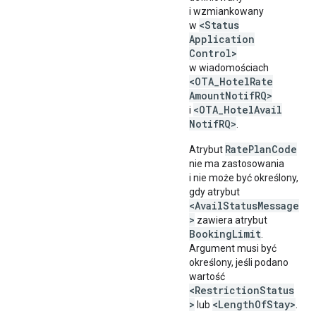
i wzmiankowany
<Status
w
Application
Control>
w wiadomościach
<OTA
_
Hotel
Rate
Amount
Notif
RQ>
<OTA
_
Hotel
Avail
i
Notif
RQ>
.
RatePlanCode
Atrybut
nie ma zastosowania
i nie może być określony,
gdy atrybut
<AvailStatusMessage
>
zawiera atrybut
BookingLimit
.
Argument musi być
określony, jeśli podano
wartość
<RestrictionStatus
>
<LengthOfStay>
lub
.