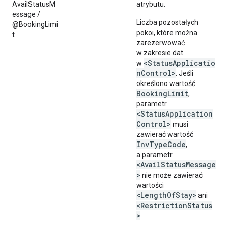
AvailStatusM
atrybutu.
essage /
Liczba pozostałych
@BookingLimi
pokoi, które można
t
zarezerwować
w zakresie dat
<StatusApplicatio
w
nControl>
. Jeśli
określono wartość
BookingLimit
,
parametr
<StatusApplication
Control>
musi
zawierać wartość
InvTypeCode
,
a parametr
<AvailStatusMessage
>
nie może zawierać
wartości
<LengthOfStay>
ani
<RestrictionStatus
>
.