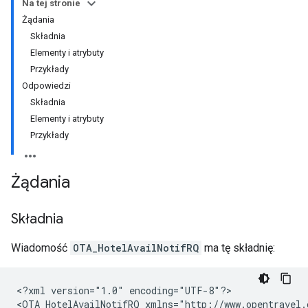
Na tej stronie
Żądania
Składnia
Elementy i atrybuty
Przykłady
Odpowiedzi
Składnia
Elementy i atrybuty
Przykłady
Żądania
Składnia
Wiadomość
OTA_HotelAvailNotifRQ
ma tę składnię:
<?xml
version="1.0"
encoding="UTF-8"?>

<OTA_HotelAvailNotifRQ