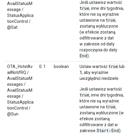
Jeśli ustawisz wartość
AvailStatusM
true
, inne dni tygodnia,
essage /
które nie są wyraźnie
StatusApplica
true
ustawione na
,
tionControl /
zostaną wykluczone
@Sat
(w efekcie zostaną
odfiltrowane z dat
w zakresie od daty
rozpoczęcia do daty
End
).
true
OTA_HotelAv
0..1
boolean
Ustaw wartość
lub
1
ailNotifRQ /
, aby wyraźnie
AvailStatusM
uwzględnić niedziele.
essages /
Jeśli ustawisz wartość
AvailStatusM
true
, inne dni tygodnia,
essage /
które nie są wyraźnie
StatusApplica
true
ustawione na
,
tionControl /
zostaną wykluczone (w
@Sun
efekcie zostaną
odfiltrowane z dat w
Start
End
zakresie
i
).