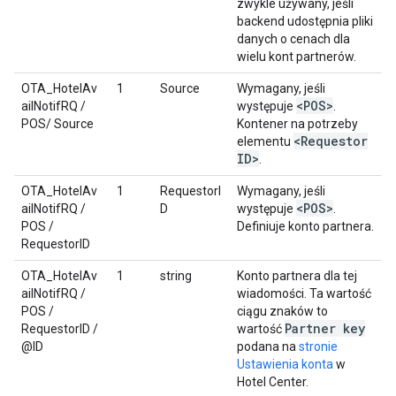
zwykle używany, jeśli
backend udostępnia pliki
danych o cenach dla
wielu kont partnerów.
OTA_HotelAv
1
Source
Wymagany, jeśli
<POS>
ailNotifRQ /
występuje
.
POS/ Source
Kontener na potrzeby
<Requestor
elementu
ID>
.
OTA_HotelAv
1
RequestorI
Wymagany, jeśli
<POS>
ailNotifRQ /
D
występuje
.
POS /
Definiuje konto partnera.
RequestorID
OTA_HotelAv
1
string
Konto partnera dla tej
ailNotifRQ /
wiadomości. Ta wartość
POS /
ciągu znaków to
Partner key
RequestorID /
wartość
@ID
podana na
stronie
Ustawienia konta
w
Hotel Center.