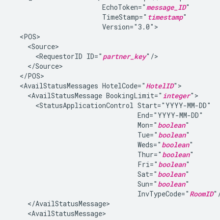
EchoToken="
message_ID
TimeStamp="
timestamp
<RequestorID
ID="
partner_key
<AvailStatusMessages
HotelCode="
HotelID
<AvailStatusMessage
BookingLimit="
integer
<StatusApplicationControl
Mon="
boolean
Tue="
boolean
Weds="
boolean
Thur="
boolean
Fri="
boolean
Sat="
boolean
Sun="
boolean
InvTypeCode="
RoomID