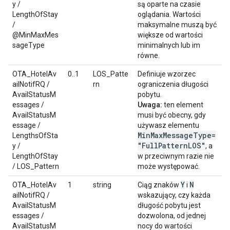
y /
są oparte na czasie
LengthOfStay
oglądania. Wartości
/
maksymalne muszą być
@MinMaxMes
większe od wartości
sageType
minimalnych lub im
równe.
OTA_HotelAv
0..1
LOS_Patte
Definiuje wzorzec
ailNotifRQ /
rn
ograniczenia długości
AvailStatusM
pobytu.
essages /
Uwaga:
ten element
AvailStatusM
musi być obecny, gdy
essage /
używasz elementu
MinMaxMessageType=
LengthsOfSta
"FullPatternLOS"
y /
, a
LengthOfStay
w przeciwnym razie nie
/ LOS_Pattern
może występować.
Y
N
OTA_HotelAv
1
string
Ciąg znaków
i
ailNotifRQ /
wskazujący, czy każda
AvailStatusM
długość pobytu jest
essages /
dozwolona, od jednej
AvailStatusM
nocy do wartości