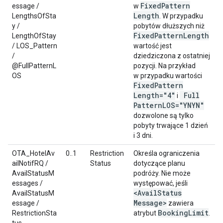
Fixed
Pattern
essage /
w
Length
LengthsOfSta
. W przypadku
y /
pobytów dłuższych niż
Fixed
Pattern
Length
LengthOfStay
/ LOS_Pattern
wartość jest
/
dziedziczona z ostatniej
@FullPatternL
pozycji. Na przykład
OS
w przypadku wartości
Fixed
Pattern
Length="4"
Full
i
Pattern
LOS="YNYN"
dozwolone są tylko
pobyty trwające 1 dzień
i 3 dni.
OTA_HotelAv
0..1
Restriction
Określa ograniczenia
ailNotifRQ /
Status
dotyczące planu
AvailStatusM
podróży. Nie może
essages /
występować, jeśli
<Avail
Status
AvailStatusM
Message>
essage /
zawiera
Booking
Limit
RestrictionSta
atrybut
.