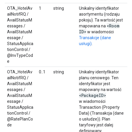
OTA_HotelAv
1
string
Unikalny identyfikator
ailNotifRQ /
asortymentu (rodzaju
AvailStatusM
pokoju). Ta wartość jest
<Room
essages /
mapowana na
ID>
AvailStatusM
w wiadomości
essage /
Transakcje (dane
StatusApplica
usługi)
.
tionControl /
@InvTypeCod
e
OTA_HotelAv
0..1
string
Unikalny identyfikator
ailNotifRQ /
planu cenowego. Ten
AvailStatusM
identyfikator jest
essages /
mapowany na wartość
<Package
ID>
AvailStatusM
essage /
w wiadomości
StatusApplica
Transaction (Property
tionControl /
Data) (Transakcja (dane
@RatePlanCo
o usłudze)). Plan
de
taryfowy jest dalej
definiowany