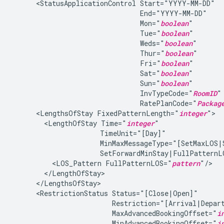
<StatusApplicationControl
Mon="
boolean
Tue="
boolean
Weds="
boolean
Thur="
boolean
Fri="
boolean
Sat="
boolean
Sun="
boolean
InvTypeCode="
RoomID
RatePlanCode="
Packag
<LengthsOfStay
FixedPatternLength="
integer
<LengthOfStay
Time="
integer
<LOS_Pattern
FullPatternLOS="
pattern
<RestrictionStatus
MaxAdvancedBookingOffset="
i
MinAdvancedBookingOffset="
i