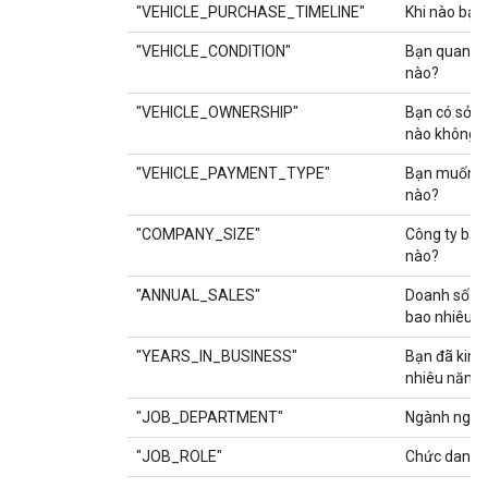
"VEHICLE_PURCHASE_TIMELINE"
Khi nào bạn
"VEHICLE_CONDITION"
Bạn quan tâ
nào?
"VEHICLE_OWNERSHIP"
Bạn có sở hữ
nào không?
"VEHICLE_PAYMENT_TYPE"
Bạn muốn c
nào?
"COMPANY_SIZE"
Công ty bạn
nào?
"ANNUAL_SALES"
Doanh số hà
bao nhiêu?
"YEARS_IN_BUSINESS"
Bạn đã kinh
nhiêu năm?
"JOB_DEPARTMENT"
Ngành nghề 
"JOB_ROLE"
Chức danh c