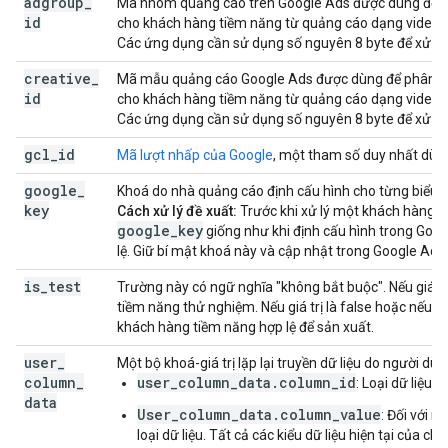
adgroup
_
Mã nhóm quảng cáo trên Google Ads được dùng để phâ
id
cho khách hàng tiềm năng từ quảng cáo dạng video
Các ứng dụng cần sử dụng số nguyên 8 byte để xử lý.
creative
_
Mã mẫu quảng cáo Google Ads được dùng để phân bi
id
cho khách hàng tiềm năng từ quảng cáo dạng video
Các ứng dụng cần sử dụng số nguyên 8 byte để xử lý.
gcl
_
id
Mã lượt nhấp của Google
, một tham số duy nhất dùng
google
_
Khoá do nhà quảng cáo định cấu hình cho từng biểu 
key
Cách xử lý đề xuất:
Trước khi xử lý một khách hàng 
google_key
giống như khi định cấu hình trong Goog
lệ. Giữ bí mật khoá này và cập nhật trong Google Ads nế
is
_
test
Trường này có ngữ nghĩa "không bắt buộc". Nếu giá tr
tiềm năng thử nghiệm. Nếu giá trị là false hoặc nếu 
khách hàng tiềm năng hợp lệ để sản xuất.
user
_
Một bộ khoá-giá trị lặp lại truyền dữ liệu do người dùn
column
_
user_column_data.column_id
: Loại dữ liệu 
data
User_column_data.column_value
: Đối với m
loại dữ liệu. Tất cả các kiểu dữ liệu hiện tại của chú