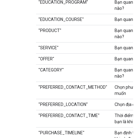
"EDUCATION_PROGRAM"
Bạn quan tâ
nào?
"EDUCATION_COURSE"
Bạn quan t
"PRODUCT"
Bạn quan t
nào?
"SERVICE"
Bạn quan tâ
"OFFER"
Bạn quan tâ
"CATEGORY"
Bạn quan t
nào?
"PREFERRED_CONTACT_METHOD"
Chọn phương
muốn
"PREFERRED_LOCATION"
Chọn địa đ
"PREFERRED_CONTACT_TIME"
Thời điểm tố
bạn là khi n
"PURCHASE_TIMELINE"
Bạn định th