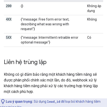
200
{}
Không áp
dụng
4XX
{"message: Free form error text,
Không
describing what was wrong with
request"}
5XX
{"message: Intermittent retraible error
Có
optional message"}
Liên hệ trùng lặp
Không có gì đảm bảo rằng một khách hàng tiềm năng sẽ
được phân phối chính xác một lần, do đó, webhook xử lý
khách hàng tiềm năng phải xử lý các trường hợp trùng lặp
một cách phù hợp.
Lưu ý quan trọng:
Sử dụng
lead_id
để loại bỏ khách hàng tiềm