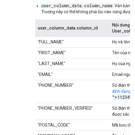
user_column_data.column_name
: Văn bản m
Trường này có thể không phải lúc nào cũng được 
Nội dung
user_column_data.column_id
User_colum
"FULL_NAME"
Họ và tên c
"FIRST_NAME"
Tên của ngư
"LAST_NAME"
Họ của ngườ
"EMAIL"
Email người
"PHONE_NUMBER"
Số điện tho
định dạng E
"+1123456
"PHONE_NUMBER_VERIFIED"
Số điện tho
được xác mi
"POSTAL_CODE"
Mã bưu chín