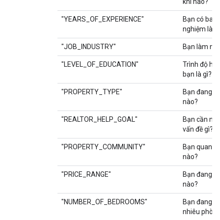
khi nào?
"YEARS_OF_EXPERIENCE"
Bạn có bao 
nghiệm làm 
"JOB_INDUSTRY"
Bạn làm ngà
"LEVEL_OF_EDUCATION"
Trình độ họ
bạn là gì?
"PROPERTY_TYPE"
Bạn đang tì
nào?
"REALTOR_HELP_GOAL"
Bạn cần ngườ
vấn đề gì?
"PROPERTY_COMMUNITY"
Bạn quan t
nào?
"PRICE_RANGE"
Bạn đang tì
nào?
"NUMBER_OF_BEDROOMS"
Bạn đang tì
nhiêu phòn