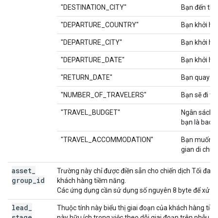
"DESTINATION_CITY"
Bạn đến thà
"DEPARTURE_COUNTRY"
Bạn khởi hà
"DEPARTURE_CITY"
Bạn khởi hà
"DEPARTURE_DATE"
Bạn khởi hà
"RETURN_DATE"
Bạn quay về
"NUMBER_OF_TRAVELERS"
Bạn sẽ đi vớ
"TRAVEL_BUDGET"
Ngân sách c
bạn là bao 
"TRAVEL_ACCOMMODATION"
Bạn muốn lư
gian di chu
asset
_
Trường này chỉ được điền sẵn cho chiến dịch Tối đa 
group
_
id
khách hàng tiềm năng.
Các ứng dụng cần sử dụng số nguyên 8 byte để xử lý.
lead
_
Thuộc tính này biểu thị giai đoạn của khách hàng ti
stage
này hữu ích trong việc theo dõi giai đoạn trên phễu /