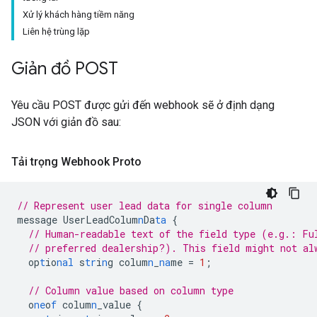
Xử lý khách hàng tiềm năng
Liên hệ trùng lặp
Giản đồ POST
Yêu cầu POST được gửi đến webhook sẽ ở định dạng
JSON với giản đồ sau:
Tải trọng Webhook Proto
// Represent user lead data for single column
message
UserLeadColum
n
Da
ta
{
// Human-readable text of the field type (e.g.: Fu
// preferred dealership?). This field might not al
op
t
io
nal
s
tr
i
n
g
colum
n
_
na
me
=
1
;
// Column value based on column type
o
ne
o
f
colum
n
_value
{