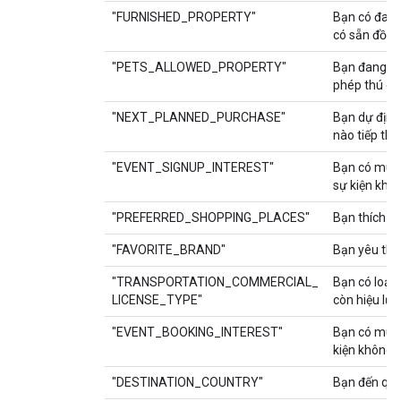
"FURNISHED_PROPERTY"
Bạn có đang
có sẵn đồ đ
"PETS_ALLOWED_PROPERTY"
Bạn đang tì
phép thú cư
"NEXT_PLANNED_PURCHASE"
Bạn dự định
nào tiếp th
"EVENT_SIGNUP_INTEREST"
Bạn có muố
sự kiện khô
"PREFERRED_SHOPPING_PLACES"
Bạn thích 
"FAVORITE_BRAND"
Bạn yêu thí
"TRANSPORTATION_COMMERCIAL_
Bạn có loại
LICENSE_TYPE"
còn hiệu lự
"EVENT_BOOKING_INTEREST"
Bạn có muốn
kiện không?
"DESTINATION_COUNTRY"
Bạn đến quố