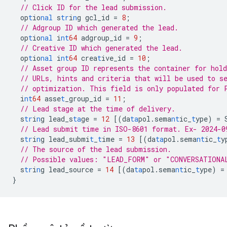
// Click ID for the lead submission.
op
t
io
nal
s
tr
i
n
g
gcl_id
=
8
;
// Adgroup ID which generated the lead.
op
t
io
nal
i
nt
64
adgroup_id
=
9
;
// Creative ID which generated the lead.
op
t
io
nal
i
nt
64
crea
t
ive_id
=
10
;
// Asset group ID represents the container for hold
// URLs, hints and criteria that will be used to s
// optimization. This field is only populated for 
i
nt
64
asse
t
_group_id
=
11
;
// Lead stage at the time of delivery.
s
tr
i
n
g
lead_s
ta
ge
=
12
[
(da
ta
pol.sema
nt
ic_
t
ype)
=
// Lead submit time in ISO-8601 format. Ex- 2024-0
s
tr
i
n
g
lead_submi
t
_
t
ime
=
13
[
(da
ta
pol.sema
nt
ic_
t
y
// The source of the lead submission.
// Possible values: "LEAD_FORM" or "CONVERSATIONA
s
tr
i
n
g
lead_source
=
14
[
(da
ta
pol.sema
nt
ic_
t
ype)
=
}