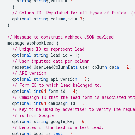
s
tr
i
n
g
s
tr
i
n
g_value
=
2
;
}
// Column ID. Populated for all types of fields. (
op
t
io
nal
s
tr
i
n
g
colum
n
_id
=
3
;
}
// Message to construct webhook JSON payload
message
WebhookLead
{
// Unique ID to represent lead
op
t
io
nal
s
tr
i
n
g
lead_id
=
1
;
// User inputted data per column
repea
te
d
UserLeadColum
n
Da
ta
user_colum
n
_da
ta
=
2
;
// API version
op
t
io
nal
s
tr
i
n
g
api_versio
n
=
3
;
// Form ID to which lead belonged to.
op
t
io
nal
i
nt
64
f
orm_id
=
4
;
// Campaign ID that the lead form is associated wi
op
t
io
nal
i
nt
64
campaig
n
_id
=
5
;
// Key to be used by advertiser to verify the reque
// is from Google.
op
t
io
nal
s
tr
i
n
g
google_key
=
6
;
// Denotes if the lead is a test lead.
op
t
io
nal
bool
is_
test
=
7
;