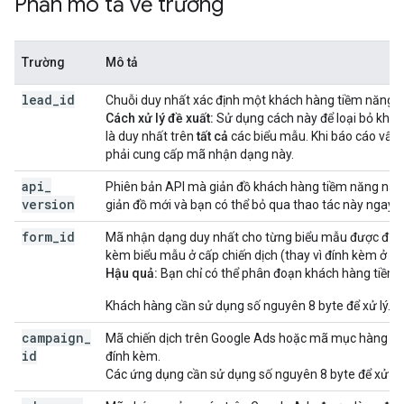
Phần mô tả về trường
Trường
Mô tả
lead
_
id
Chuỗi duy nhất xác định một khách hàng tiềm năng c
Cách xử lý đề xuất:
Sử dụng cách này để loại bỏ khác
là duy nhất trên
tất cả
các biểu mẫu. Khi báo cáo vấn 
phải cung cấp mã nhận dạng này.
api
_
Phiên bản API mà giản đồ khách hàng tiềm năng này 
version
giản đồ mới và bạn có thể bỏ qua thao tác này ngay b
form
_
id
Mã nhận dạng duy nhất cho từng biểu mẫu được định 
kèm biểu mẫu ở cấp chiến dịch (thay vì đính kèm ở 
Hậu quả:
Bạn chỉ có thể phân đoạn khách hàng tiềm
Khách hàng cần sử dụng số nguyên 8 byte để xử lý.
campaign
_
Mã chiến dịch trên Google Ads hoặc mã mục hàng (D
id
đính kèm.
Các ứng dụng cần sử dụng số nguyên 8 byte để xử lý.