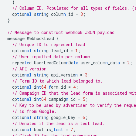
}
// Column ID. Populated for all types of fields. (
op
t
io
nal
s
tr
i
n
g
colum
n
_id
=
3
;
}
// Message to construct webhook JSON payload
message
WebhookLead
{
// Unique ID to represent lead
op
t
io
nal
s
tr
i
n
g
lead_id
=
1
;
// User inputted data per column
repea
te
d
UserLeadColum
n
Da
ta
user_colum
n
_da
ta
=
2
;
// API version
op
t
io
nal
s
tr
i
n
g
api_versio
n
=
3
;
// Form ID to which lead belonged to.
op
t
io
nal
i
nt
64
f
orm_id
=
4
;
// Campaign ID that the lead form is associated wi
op
t
io
nal
i
nt
64
campaig
n
_id
=
5
;
// Key to be used by advertiser to verify the reque
// is from Google.
op
t
io
nal
s
tr
i
n
g
google_key
=
6
;
// Denotes if the lead is a test lead.
op
t
io
nal
bool
is_
test
=
7
;
// Click ID for the lead submission.