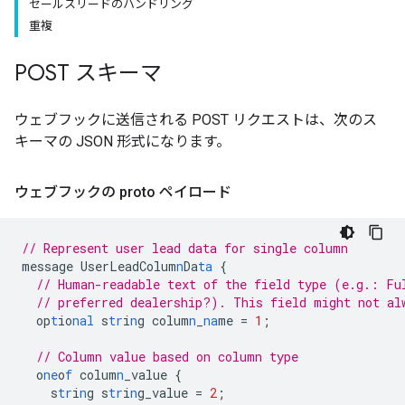
セールスリードのハンドリング
重複
POST スキーマ
ウェブフックに送信される POST リクエストは、次のス
キーマの JSON 形式になります。
ウェブフックの proto ペイロード
// Represent user lead data for single column
message
UserLeadColum
n
Da
ta
{
// Human-readable text of the field type (e.g.: Fu
// preferred dealership?). This field might not al
op
t
io
nal
s
tr
i
n
g
colum
n
_
na
me
=
1
;
// Column value based on column type
o
ne
o
f
colum
n
_value
{
s
tr
i
n
g
s
tr
i
n
g_value
=
2
;