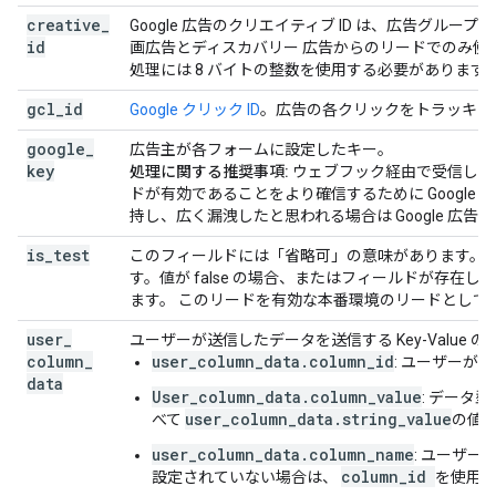
creative
_
Google 広告のクリエイティブ ID は、広告グル
id
画広告とディスカバリー 広告からのリードでのみ使
処理には 8 バイトの整数を使用する必要があります
gcl
_
id
Google クリック ID
。広告の各クリックをトラッキン
google
_
広告主が各フォームに設定したキー。
key
処理に関する推奨事項:
ウェブフック経由で受信した
ドが有効であることをより確信するために Googl
持し、広く漏洩したと思われる場合は Google 広
is
_
test
このフィールドには「省略可」の意味があります。値が
す。値が false の場合、またはフィールドが存
ます。 このリードを有効な本番環境のリードとして
user
_
ユーザーが送信したデータを送信する Key-Value
column
_
user_column_data.column_id
: ユーザーが
data
User_column_data.column_value
: データ
user_column_data.string_value
べて
の値
user_column_data.column_name
: ユーザ
column_id
設定されていない場合は、
を使用