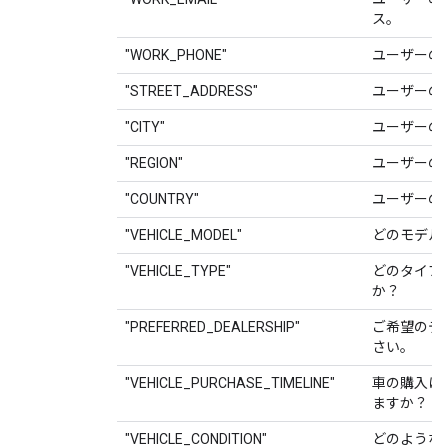
ス。
"WORK_PHONE"
ユーザーの
"STREET_ADDRESS"
ユーザーの
"CITY"
ユーザーの
"REGION"
ユーザーの
"COUNTRY"
ユーザーの
"VEHICLE_MODEL"
どのモデル
"VEHICLE_TYPE"
どのタイプ
か？
"PREFERRED_DEALERSHIP"
ご希望のデ
さい。
"VEHICLE_PURCHASE_TIMELINE"
車の購入は
ますか？
"VEHICLE_CONDITION"
どのような