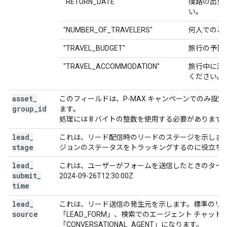
"RETURN_DATE"
復路の出発
い。
"NUMBER_OF_TRAVELERS"
何人でのご
"TRAVEL_BUDGET"
旅行の予算
"TRAVEL_ACCOMMODATION"
旅行中に滞
ください。
asset
_
このフィールドは、P-MAX キャンペーンでのみ設定
group
_
id
ます。
処理には 8 バイトの整数を使用する必要があります
lead
_
これは、リード配信時のリードのステージを示します。
stage
ジョンのステータスをトラッキングするのに役立ち
lead
_
これは、ユーザーがフォームを送信したときのタイムスタ
submit
_
2024-09-26T12:30:00Z
time
lead
_
これは、リード送信の発生元を示します。標準のリ
source
「LEAD_FORM」、検索でのエージェント チャッ
「CONVERSATIONAL_AGENT」になります。