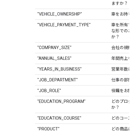
ますか？
"VEHICLE_OWNERSHIP"
車をお持ち
"VEHICLE_PAYMENT_TYPE"
車を所有す
な形でのお
か？
"COMPANY_SIZE"
会社の規模
"ANNUAL_SALES"
年間売上を
"YEARS_IN_BUSINESS"
営業年数は
"JOB_DEPARTMENT"
仕事の部門
"JOB_ROLE"
役職をお聞
"EDUCATION_PROGRAM"
どのプログ
か？
"EDUCATION_COURSE"
どのコース
"PRODUCT"
どの商品に