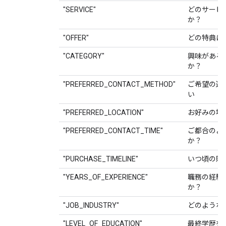
"SERVICE"
どのサービ
か？
"OFFER"
どの特典に
"CATEGORY"
興味がある
か？
"PREFERRED_CONTACT_METHOD"
ご希望の連
い
"PREFERRED_LOCATION"
お好みの場
"PREFERRED_CONTACT_TIME"
ご都合のよ
か？
"PURCHASE_TIMELINE"
いつ頃の購
"YEARS_OF_EXPERIENCE"
職務の経験
か？
"JOB_INDUSTRY"
どのような
"LEVEL_OF_EDUCATION"
最終学歴を