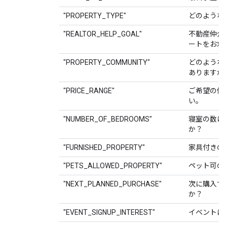
"PROPERTY_TYPE"
どのような
"REALTOR_HELP_GOAL"
不動産仲介
ートをお求
"PROPERTY_COMMUNITY"
どのような
ありますか
"PRICE_RANGE"
ご希望の価
い。
"NUMBER_OF_BEDROOMS"
寝室の数は
か？
"FURNISHED_PROPERTY"
家具付きの
"PETS_ALLOWED_PROPERTY"
ペット可の
"NEXT_PLANNED_PURCHASE"
次に購入す
か？
"EVENT_SIGNUP_INTEREST"
イベントに