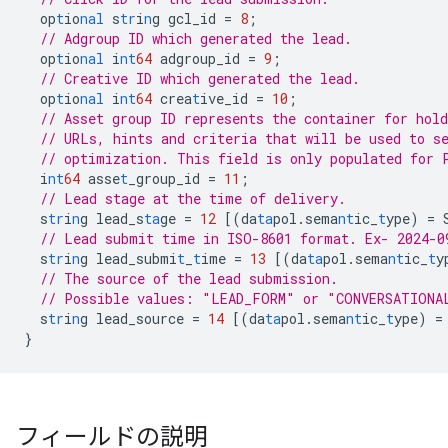
op
t
io
nal
s
tr
i
n
g
gcl_id
=
8
;
// Adgroup ID which generated the lead.
op
t
io
nal
i
nt
64
adgroup_id
=
9
;
// Creative ID which generated the lead.
op
t
io
nal
i
nt
64
crea
t
ive_id
=
10
;
// Asset group ID represents the container for hold
// URLs, hints and criteria that will be used to s
// optimization. This field is only populated for 
i
nt
64
asse
t
_group_id
=
11
;
// Lead stage at the time of delivery.
s
tr
i
n
g
lead_s
ta
ge
=
12
[
(da
ta
pol.sema
nt
ic_
t
ype)
=
// Lead submit time in ISO-8601 format. Ex- 2024-0
s
tr
i
n
g
lead_submi
t
_
t
ime
=
13
[
(da
ta
pol.sema
nt
ic_
t
y
// The source of the lead submission.
// Possible values: "LEAD_FORM" or "CONVERSATIONA
s
tr
i
n
g
lead_source
=
14
[
(da
ta
pol.sema
nt
ic_
t
ype)
=
}
フィールドの説明