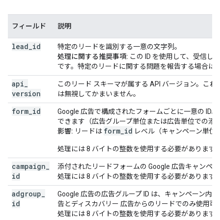
フィールド
説明
lead
_
id
特定のリードを識別する一意の文字列。
処理に関する推奨事項:
この ID を使用して、受信
です。特定のリードに関する問題を報告する場合は、こ
api
_
このリード スキーマが属する API バージョン。
version
は無視してかまいません。
form
_
id
Google 広告で構成されたフォームごとに一意の 
できます（広告グループ単位または広告単位での添
form_id
影響:
リードは
レベル（キャンペーン単位
処理には 8 バイトの整数を使用する必要があります
campaign
_
添付されたリードフォームの Google 広告キャンペー
id
処理には 8 バイトの整数を使用する必要があります
adgroup
_
Google 広告の広告グループ ID は、キャンペー
id
告とディスカバリー 広告からのリードでのみ使用可
処理には 8 バイトの整数を使用する必要があります