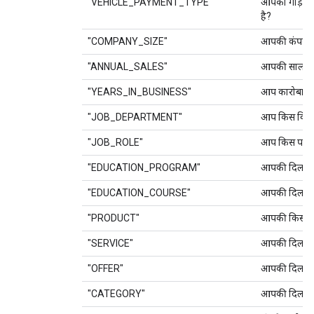
"VEHICLE_PAYMENT_TYPE"
आपको गाड़ी खर
है?
"COMPANY_SIZE"
आपकी कंपनी क
"ANNUAL_SALES"
आपकी सालाना 
"YEARS_IN_BUSINESS"
आप कारोबार में
"JOB_DEPARTMENT"
आप किस विभाग 
"JOB_ROLE"
आप किस पद पर
"EDUCATION_PROGRAM"
आपकी दिलचस्पी 
"EDUCATION_COURSE"
आपकी दिलचस्पी
"PRODUCT"
आपकी किस प्रॉड
"SERVICE"
आपकी दिलचस्पी
"OFFER"
आपकी दिलचस्प
"CATEGORY"
आपकी दिलचस्पी