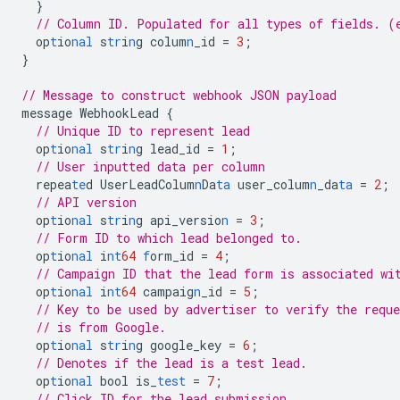
}
// Column ID. Populated for all types of fields. (
op
t
io
nal
s
tr
i
n
g
colum
n
_id
=
3
;
}
// Message to construct webhook JSON payload
message
WebhookLead
{
// Unique ID to represent lead
op
t
io
nal
s
tr
i
n
g
lead_id
=
1
;
// User inputted data per column
repea
te
d
UserLeadColum
n
Da
ta
user_colum
n
_da
ta
=
2
;
// API version
op
t
io
nal
s
tr
i
n
g
api_versio
n
=
3
;
// Form ID to which lead belonged to.
op
t
io
nal
i
nt
64
f
orm_id
=
4
;
// Campaign ID that the lead form is associated wi
op
t
io
nal
i
nt
64
campaig
n
_id
=
5
;
// Key to be used by advertiser to verify the reque
// is from Google.
op
t
io
nal
s
tr
i
n
g
google_key
=
6
;
// Denotes if the lead is a test lead.
op
t
io
nal
bool
is_
test
=
7
;
// Click ID for the lead submission.