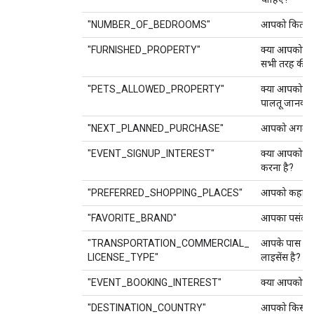
"NUMBER_OF_BEDROOMS"
आपको कितने 
"FURNISHED_PROPERTY"
क्या आपको ऐसी 
सभी तरह की सु
"PETS_ALLOWED_PROPERTY"
क्या आपको ऐसी 
पालतू जानवरों
"NEXT_PLANNED_PURCHASE"
आपको अगला प्
"EVENT_SIGNUP_INTEREST"
क्या आपको कि
करना है?
"PREFERRED_SHOPPING_PLACES"
आपको कहां शॉ
"FAVORITE_BRAND"
आपका पसंदीदा ब
"TRANSPORTATION_COMMERCIAL_
आपके पास किस
LICENSE_TYPE"
लाइसेंस है?
"EVENT_BOOKING_INTEREST"
क्या आपको कोई
"DESTINATION_COUNTRY"
आपको किस देश 