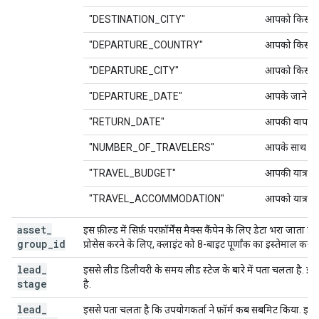
"DESTINATION_CITY"
आपको किस शहर
"DEPARTURE_COUNTRY"
आपको किस देश
"DEPARTURE_CITY"
आपको किस शहर
"DEPARTURE_DATE"
आपके जाने की 
"RETURN_DATE"
आपकी वापसी क
"NUMBER_OF_TRAVELERS"
आपके साथ कितने
"TRAVEL_BUDGET"
आपकी यात्रा क
"TRAVEL_ACCOMMODATION"
आपको यात्रा के
asset
_
इस फ़ील्ड में सिर्फ़ परफ़ॉर्मेंस मैक्स कैंपेन के लिए डेटा भरा जाता
group
_
id
प्रोसेस करने के लिए, क्लाइंट को 8-बाइट पूर्णांक का इस्तेमाल करना
lead
_
इससे लीड डिलीवरी के समय लीड स्टेज के बारे में पता चलता है. इस फ़
stage
है.
lead
_
इससे पता चलता है कि उपयोगकर्ता ने फ़ॉर्म कब सबमिट किया. इसे 