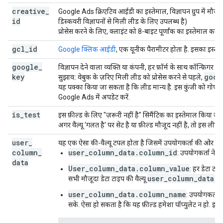
creative
_
Google Ads क्रिएटिव आईडी का इस्तेमाल, विज्ञापन ग्रुप में मौज
id
डिस्कवरी विज्ञापनों से मिली लीड के लिए उपलब्ध है)
प्रोसेस करने के लिए, क्लाइंट को 8-बाइट पूर्णांक का इस्तेमाल करना
gcl
_
id
Google क्लिक आईडी
, एक यूनीक पैरामीटर होता है. इसका इस्तेम
google
_
विज्ञापन देने वाला व्यक्ति या कंपनी, हर फ़ॉर्म के साथ कॉन्फ़िगर की
key
goog
सुझाव:
वेबुक के ज़रिए मिली लीड को प्रोसेस करने से पहले,
यह पक्का किया जा सकता है कि लीड मान्य है. इस कुंजी को गोपनी
Google Ads में अपडेट करें.
is
_
test
इस फ़ील्ड के लिए "ज़रूरी नहीं है" सिमैंटिक का इस्तेमाल किया जाता
अगर वैल्यू 'गलत है' पर सेट है या फ़ील्ड मौजूद नहीं है, तो इस ली
user
_
यह एक ऐसा की-वैल्यू टपल होता है जिसमें उपयोगकर्ता की ओर से सब
column
_
user_column_data.column_id
: उपयोगकर्ता ने 
data
User_column_data.column_value
: हर डेटा टाइ
user_column_data.s
सभी मौजूदा डेटा टाइप की वैल्यू
user_column_data.column_name
: उपयोगकर्ता 
सके. ऐसा हो सकता है कि यह फ़ील्ड हमेशा पॉप्युलेट न हो. 