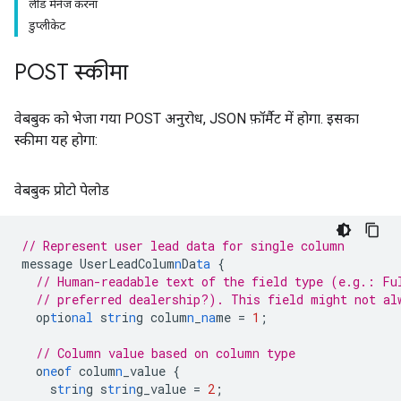
लीड मैनेज करना
डुप्लीकेट
POST स्कीमा
वेबबुक को भेजा गया POST अनुरोध, JSON फ़ॉर्मैट में होगा. इसका
स्कीमा यह होगा:
वेबबुक प्रोटो पेलोड
// Represent user lead data for single column
message
UserLeadColum
n
Da
ta
{
// Human-readable text of the field type (e.g.: Fu
// preferred dealership?). This field might not al
op
t
io
nal
s
tr
i
n
g
colum
n
_
na
me
=
1
;
// Column value based on column type
o
ne
o
f
colum
n
_value
{
s
tr
i
n
g
s
tr
i
n
g_value
=
2
;