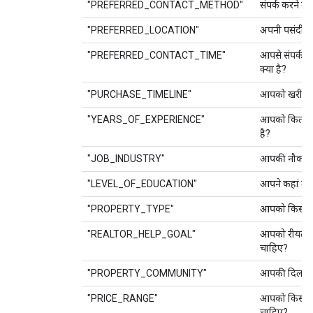
"PREFERRED_CONTACT_METHOD"
संपर्क करने का
"PREFERRED_LOCATION"
अपनी पसंदीदा 
"PREFERRED_CONTACT_TIME"
आपसे संपर्क 
क्या है?
"PURCHASE_TIMELINE"
आपको खरीदार
"YEARS_OF_EXPERIENCE"
आपको कितने 
है?
"JOB_INDUSTRY"
आपकी नौकरी किस
"LEVEL_OF_EDUCATION"
आपने कहां तक 
"PROPERTY_TYPE"
आपको किस तरह 
"REALTOR_HELP_GOAL"
आपको रीयल एस
चाहिए?
"PROPERTY_COMMUNITY"
आपकी दिलचस्पी
"PRICE_RANGE"
आपको किस कीमत
चाहिए?