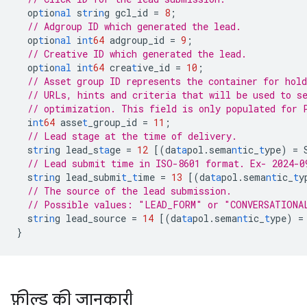
op
t
io
nal
s
tr
i
n
g
gcl_id
=
8
;
// Adgroup ID which generated the lead.
op
t
io
nal
i
nt
64
adgroup_id
=
9
;
// Creative ID which generated the lead.
op
t
io
nal
i
nt
64
crea
t
ive_id
=
10
;
// Asset group ID represents the container for hold
// URLs, hints and criteria that will be used to s
// optimization. This field is only populated for 
i
nt
64
asse
t
_group_id
=
11
;
// Lead stage at the time of delivery.
s
tr
i
n
g
lead_s
ta
ge
=
12
[
(da
ta
pol.sema
nt
ic_
t
ype)
=
// Lead submit time in ISO-8601 format. Ex- 2024-0
s
tr
i
n
g
lead_submi
t
_
t
ime
=
13
[
(da
ta
pol.sema
nt
ic_
t
y
// The source of the lead submission.
// Possible values: "LEAD_FORM" or "CONVERSATIONA
s
tr
i
n
g
lead_source
=
14
[
(da
ta
pol.sema
nt
ic_
t
ype)
=
}
फ़ील्ड की जानकारी