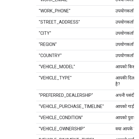
"WORK_PHONE"
उपयोगकर्ता के
"STREET_ADDRESS"
उपयोगकर्ता के 
"CITY"
उपयोगकर्ता क
"REGION"
उपयोगकर्ता क
"COUNTRY"
उपयोगकर्ता का
"VEHICLE_MODEL"
आपको किस तर
"VEHICLE_TYPE"
आपकी दिलचस्पी
है?
"PREFERRED_DEALERSHIP"
अपनी पसंदीदा 
"VEHICLE_PURCHASE_TIMELINE"
आपको गाड़ी क
"VEHICLE_CONDITION"
आपको पुरानी ग
"VEHICLE_OWNERSHIP"
क्या आपके पास