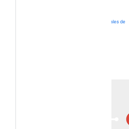
administración y, al mismo tiempo, maximiza el
rendimiento.
Más información sobre las Campañas universales de
aplicaciones
Comience en Google Ads
Comienza en Google Play Console