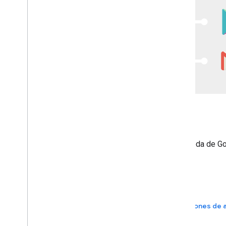
Recursos de instalación de apps
Genere instalaciones en la red de
AdMob
, la Búsqueda de Go
Gmail y los sitios de la Red de Display de Google.
Prácticas recomendadas
Generar instalaciones de 