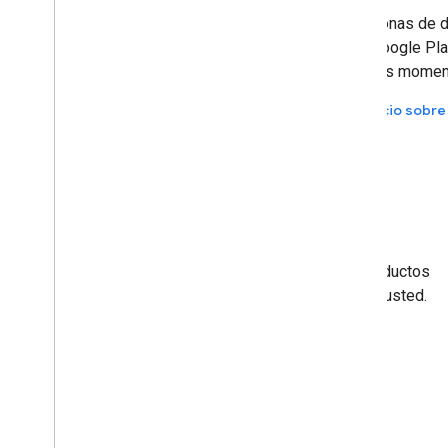
Google Play llega a más de 1,000 millones de personas de 
de 190 países. Con los anuncios de búsqueda en Google Pla
nuevas formas de descubrir aplicaciones durante los momen
Buscar instalaciones de aplicaciones
Anuncio sobre
Mira cómo funciona
Mire el video ahora para revisar todos nuestros productos
y descubra cómo Google Ads puede funcionar para usted.
Comienza hoy mismo