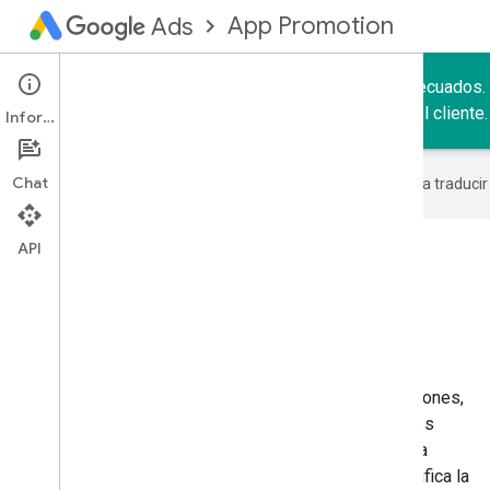
App Promotion
Ads
Consigue que tu aplicación llegue a los usuarios adecuados.
participación y aumentar el valor del ciclo de vida del cliente.
Información
Chat
Google utiliza tecnología de IA para traduci
API
Campañas universales de
aplicaciones
Ofrezca los beneficios necesarios y obtenga más
beneficios de las Campañas universales de aplicaciones,
una forma sencilla de promocionar su aplicación a los
usuarios en la Búsqueda, Play, Display y YouTube. La
automatización de las ofertas y la orientación simplifica la