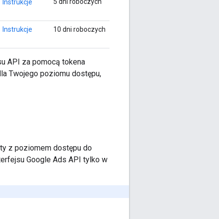
5 dni roboczych
Instrukcje
Instrukcje
10 dni roboczych
jsu API za pomocą tokena
ń dla Twojego poziomu dostępu,
isty z poziomem dostępu do
terfejsu Google Ads API tylko w