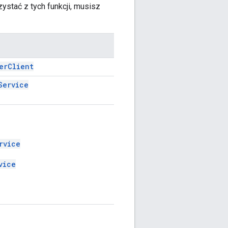
ystać z tych funkcji, musisz
erClient
Service
rvice
vice