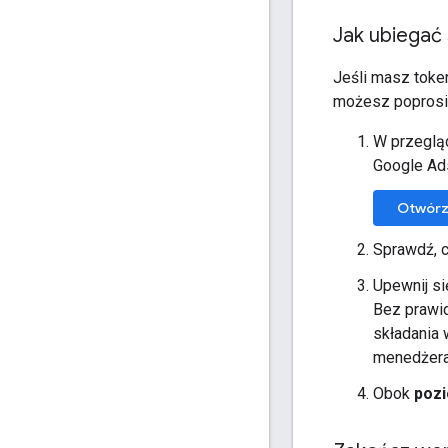
Jak ubiegać
Jeśli masz toke
możesz poprosi
W przeglą
Google Ad
Otwórz
Sprawdź, 
Upewnij si
Bez prawi
składania 
menedżera
Obok
poz