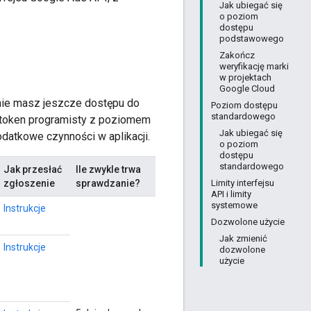
Jak ubiegać się
o poziom
dostępu
podstawowego
Zakończ
weryfikację marki
w projektach
Google Cloud
 nie masz jeszcze dostępu do
Poziom dostępu
standardowego
 token programisty z poziomem
Jak ubiegać się
atkowe czynności w aplikacji.
o poziom
dostępu
standardowego
Jak przesłać
Ile zwykle trwa
zgłoszenie
sprawdzanie?
Limity interfejsu
API i limity
systemowe
Instrukcje
Dozwolone użycie
Jak zmienić
Instrukcje
dozwolone
użycie