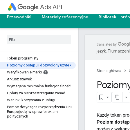
Ads API
Przewodniki
Materiały referencyjne
Biblioteki i prób
język. Tłumaczen
Token programisty
Poziomy dostępu i dozwolony użytek
Strona główna
Weryfikowanie marki
Arkusz stawek
Poziomy
Wymagana minimalna funkcjonalność
Opłaty za nieprzestrzeganie zasad
Warunki korzystania z usługi
Pomoc dotycząca rozporządzenia Unii
Europejskiej w sprawie reklam
Każdy token pro
politycznych
Poziom dostęp
możesz wykonyw