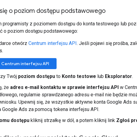
 się o poziom dostępu podstawowego
n programisty z poziomem dostępu do konta testowego lub poz
ć o poziom dostępu podstawowego:
darce otwórz
Centrum interfejsu API
. Jeśli pojawi się prośba, z
s.
 Centrum interfejsu API
czy Twój
poziom dostępu
to
Konto testowe
lub
Eksplorator
.
ę, że
adres e-mail kontaktu w sprawie interfejsu API
w Centru
dłowego, regularnie sprawdzanego adresu e-mail nie będzie m
wniosku. Upewnij się, że wszystkie aktywne konta Google Ads 
 Google Ads za pomocą tokena interfejsu API.
iomu dostępu
kliknij strzałkę w dół, a potem kliknij link
Zgłoś pr