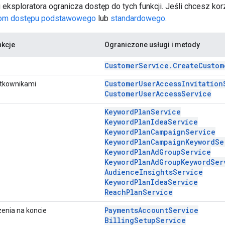
ksploratora ogranicza dostęp do tych funkcji. Jeśli chcesz korz
om dostępu podstawowego
lub
standardowego
.
nkcje
Ograniczone usługi i metody
CustomerService.CreateCustom
CustomerUserAccessInvitation
ytkownikami
CustomerUserAccessService
KeywordPlanService
KeywordPlanIdeaService
KeywordPlanCampaignService
KeywordPlanCampaignKeywordSe
KeywordPlanAdGroupService
KeywordPlanAdGroupKeywordSer
AudienceInsightsService
KeywordPlanIdeaService
ReachPlanService
PaymentsAccountService
czenia na koncie
BillingSetupService