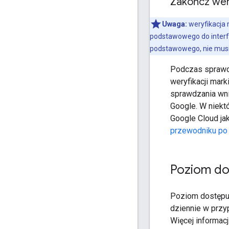
Zakończ wer
Uwaga:
weryfikacja m
podstawowego do interfe
podstawowego, nie musis
Podczas sprawd
weryfikacji mar
sprawdzania wni
Google. W niekt
Google Cloud ja
przewodniku po 
Poziom d
Poziom dostępu 
dziennie w przy
Więcej informac