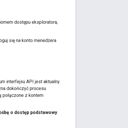
iomem dostępu eksploratora,
aloguj się na konto menedżera
m interfejsu API jest aktualny.
ożna dokończyć procesu
są połączone z kontem
ośbę o dostęp podstawowy
.