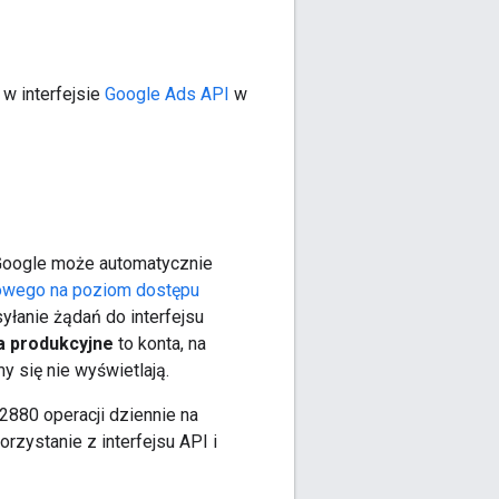
w interfejsie
Google Ads API
w
h Google może automatycznie
towego na poziom dostępu
yłanie żądań do interfejsu
a produkcyjne
to konta, na
y się nie wyświetlają.
880 operacji dziennie na
rzystanie z interfejsu API i