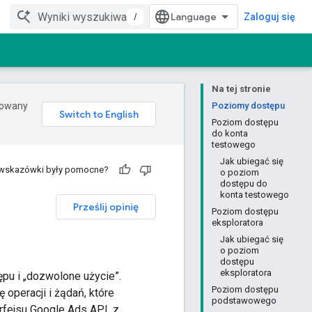
/
Zaloguj się
Na tej stronie
erowany
Poziomy dostępu
Poziom dostępu
do konta
testowego
Jak ubiegać się
 wskazówki były pomocne?
o poziom
dostępu do
konta testowego
Prześlij opinię
Poziom dostępu
eksploratora
Jak ubiegać się
o poziom
dostępu
eksploratora
pu i „dozwolone użycie”.
Poziom dostępu
 operacji i żądań, które
podstawowego
erfejsu Google Ads API, z