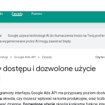
ki
Zasady
Pomoc
Google używa technologii AI do tłumaczenia treści na Twój pref
ia wygenerowane przez AI mogą zawierać błędy.
Usługi
Google Ads API
Zasady
Czy te
 dostępu i dozwolone użycie
gramisty interfejsu Google Ads API ma przypisany poziom dostę
u
określa, czy możesz wpływać na konta produkcyjne, oraz liczbę
ać dziennie.
Dozwolone użycie
określa konkretne funkcje int