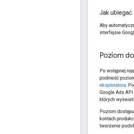
Jak ubiegać
Aby automatyczn
interfejsie Goog
Poziom do
Po wstępnej rej
podnieść pozio
eksploratora
. P
Google Ads API 
których wyświet
Poziom dostępu 
kontach produkc
tworzenie podst