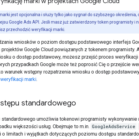
yfikację marki w projektach Google Cloud
arki jest opcjonalna i służy tylko jako sygnał do szybszego określenia, 
jsu Google Ads API. Jeśli masz już zatwierdzony token programisty i n
z przechodzić weryfikacji marki.
zania wniosków o poziom dostępu podstawowego interfejs Goo
ki projektów Google Cloud powiązanych z tokenem programisty.
osku o dostęp podstawowy, możesz przejść proces weryfikacji
órych przypadkach Google może też poprosić Cię o przejście wery
ko warunek wstępny rozpatrzenia wniosku o dostęp podstawowy.
weryfikacji marki
.
ostępu standardowego
standardowego umożliwia tokenowi programisty wykonywanie ni
padku większości usług. Obejmuje to m.in.
GoogleAdsService
ji o limitach i wyjątkach dotyczących poziomu dostępu standard