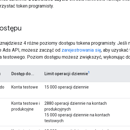
rzystać token programisty.
ostępu
j znajdziesz 4 różne poziomy dostępu tokena programisty. Jeśli
le Ads API, możesz zacząć od
zarejestrowania się
, aby uzyskać
a testowego. Poziom dostępu możesz zwiększyć, wykonując dod
1
u
Dostęp do...
Limit operacji dziennie
 do
Konta testowe
15 000 operacji dziennie
Konta testowe i
2880 operacji dziennie na kontach
produkcyjne
produkcyjnych
15 000 operacji dziennie na kontach
testowych