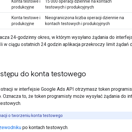
Konta testowe i
15 000 operacji dziennie na kontach
produkcyjne
testowych i produkcyjnych
Konta testowe i
Nieograniczona liczba operacji dziennie na
produkcyjne
kontach testowych i produkcyjnych
acza 24-godzinny okres, w którym wysyłano żądania do interfe
li w ciągu ostatnich 24 godzin aplikacja przekroczy limit żąda
stępu do konta testowego
estracji w interfejsie Google Ads API otrzymasz token program
. Oznacza to, że token programisty może wysyłać żądania do in
testowych.
macji o tworzeniu konta testowego
zewodniku
po kontach testowych.