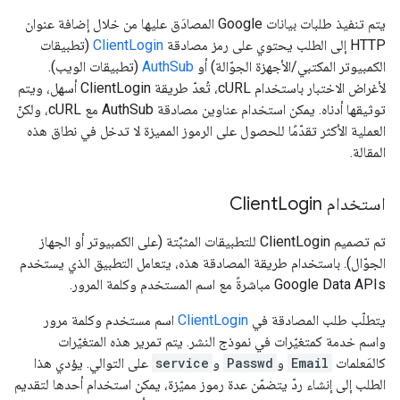
يتم تنفيذ طلبات بيانات Google المصادَق عليها من خلال إضافة عنوان
HTTP إلى الطلب يحتوي على رمز مصادقة
ClientLogin
(تطبيقات
الكمبيوتر المكتبي/الأجهزة الجوّالة) أو
AuthSub
(تطبيقات الويب).
لأغراض الاختبار باستخدام cURL، تُعدّ طريقة ClientLogin أسهل، ويتم
توثيقها أدناه. يمكن استخدام عناوين مصادقة AuthSub مع cURL، ولكنّ
العملية الأكثر تقدّمًا للحصول على الرموز المميزة لا تدخل في نطاق هذه
المقالة.
استخدام Client
Login
تم تصميم ClientLogin للتطبيقات المثبَّتة (على الكمبيوتر أو الجهاز
الجوّال). باستخدام طريقة المصادقة هذه، يتعامل التطبيق الذي يستخدم
Google Data APIs مباشرةً مع اسم المستخدم وكلمة المرور.
يتطلّب طلب المصادقة في
ClientLogin
اسم مستخدم وكلمة مرور
واسم خدمة كمتغيّرات في نموذج النشر. يتم تمرير هذه المتغيّرات
كالمَعلمات
Email
و
Passwd
و
service
على التوالي. يؤدي هذا
الطلب إلى إنشاء ردّ يتضمّن عدة رموز مميّزة، يمكن استخدام أحدها لتقديم