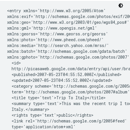
<entry xmlns='http://www.w3.org/2005/Atom' 

xmlns:exif='http://schemas.google.com/photos/exif/200
xmlns:geo='http://www.w3.org/2003/01/geo/wgs84_pos#'

xmlns:gml='http://www.opengis.net/gml'

xmlns:georss='http://www.georss.org/georss'

xmlns:photo='http://www.pheed.com/pheed/'

xmlns:media='http://search.yahoo.com/mrss/'

xmlns:batch='http://schemas.google.com/gdata/batch'

xmlns:gphoto='http://schemas.google.com/photos/2007'>
  <id>

  http://picasaweb.google.com/data/entry/api/user/bra
  <published>2007-05-23T04:55:52.000Z</published>

  <updated>2007-05-23T04:55:52.000Z</updated>

  <category scheme='http://schemas.google.com/g/2005#
  term='http://schemas.google.com/photos/2007#album' 
  <title type='text'>Trip To Italy</title>

  <summary type='text'>This was the recent trip I too
  Italy.</summary>

  <rights type='text'>public</rights>

  <link rel='http://schemas.google.com/g/2005#feed'

  type='application/atom+xml'
