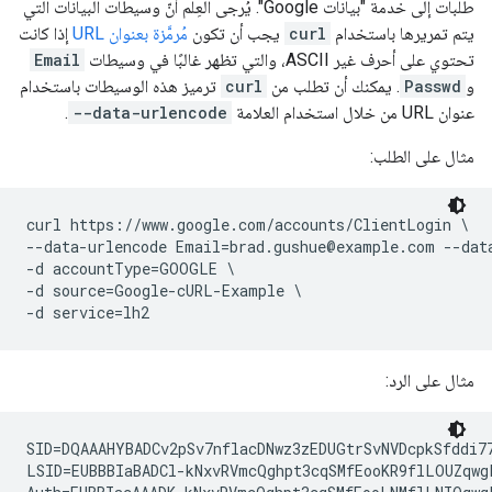
طلبات إلى خدمة "بيانات Google". يُرجى العِلم أنّ وسيطات البيانات التي
يتم تمريرها باستخدام
curl
يجب أن تكون
مُرمَّزة بعنوان URL
إذا كانت
تحتوي على أحرف غير ASCII، والتي تظهر غالبًا في وسيطات
Email
و
Passwd
. يمكنك أن تطلب من
curl
ترميز هذه الوسيطات باستخدام
عنوان URL من خلال استخدام العلامة
--data-urlencode
.
مثال على الطلب:
curl https://www.google.com/accounts/ClientLogin \

--data-urlencode Email=brad.gushue@example.com --data
-d accountType=GOOGLE \

-d source=Google-cURL-Example \

-d service=lh2
مثال على الرد:
SID=DQAAAHYBADCv2pSv7nflacDNwz3zEDUGtrSvNVDcpkSfddi7
LSID=EUBBBIaBADCl-kNxvRVmcQghpt3cqSMfEooKR9flLOUZqwg