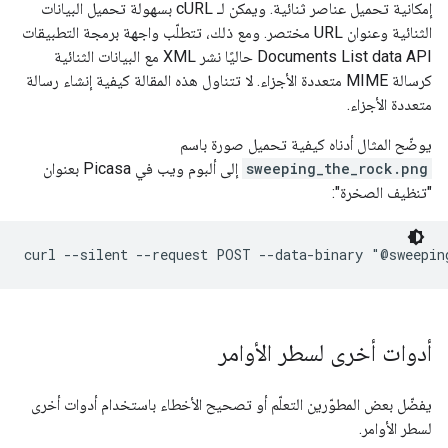
إمكانية تحميل عناصر ثنائية. ويمكن لـ cURL بسهولة تحميل البيانات
الثنائية وعنوان URL مختصر. ومع ذلك، تتطلّب واجهة برمجة التطبيقات
Documents List data API حاليًا نشر XML مع البيانات الثنائية
كرسالة MIME متعددة الأجزاء. لا تتناول هذه المقالة كيفية إنشاء رسالة
متعددة الأجزاء.
يوضّح المثال أدناه كيفية تحميل صورة باسم
sweeping_the_rock.png
إلى ألبوم ويب في Picasa بعنوان
"تنظيف الصخرة":
أدوات أخرى لسطر الأوامر
يفضّل بعض المطوّرين التعلّم أو تصحيح الأخطاء باستخدام أدوات أخرى
لسطر الأوامر.