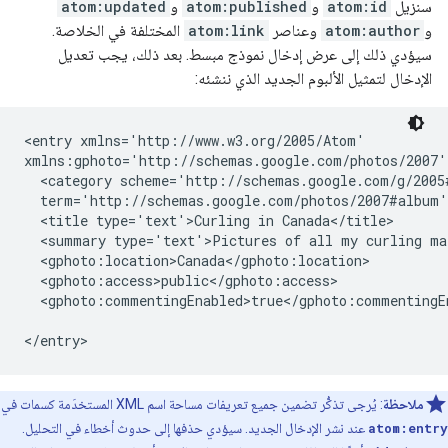
سنزيل
atom:id
و
atom:published
و
atom:updated
و
atom:author
وعناصر
atom:link
المختلفة في الخلاصة.
سيؤدي ذلك إلى عرض إدخال نموذج مبسط. بعد ذلك، يجب تعديل
الإدخال لتمثيل الألبوم الجديد الذي ننشئه:
<entry xmlns='http://www.w3.org/2005/Atom' 

xmlns:gphoto='http://schemas.google.com/photos/2007'>
  <category scheme='http://schemas.google.com/g/2005#
  term='http://schemas.google.com/photos/2007#album' 
  <title type='text'>Curling in Canada</title>

  <summary type='text'>Pictures of all my curling ma
  <gphoto:location>Canada</gphoto:location>

  <gphoto:access>public</gphoto:access>

  <gphoto:commentingEnabled>true</gphoto:commentingEn
ملاحظة
: يُرجى تذكُّر تضمين جميع تعريفات مساحة اسم XML المستخدَمة كسمات في
atom:entry
عند نشر الإدخال الجديد. سيؤدي حذفها إلى حدوث أخطاء في التحليل.