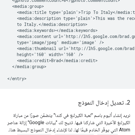
  <gphoto:commentCount>0</gphoto:commentCount>

  <media:group>

    <media:title type='plain'>Trip To Italy</media:ti
    <media:description type='plain'>This was the rece
    to Italy.</media:description>

    <media:keywords></media:keywords>

    <media:content url='http://lh5.google.com/brad.g
    type='image/jpeg' medium='image' />

    <media:thumbnail url='http://lh5.google.com/brad
    height='160' width='160' />

    <media:credit>Brad</media:credit>

  </media:group>

2
.
تعديل إدخال النموذج
نريد إنشاء ألبوم باسم "لعبة الكيرلنغ في كندا" يتضمّن صورًا من مباراة
الكيرلنغ الأخيرة التي شاركنا فيها. تتيح لك "بيانات Google" إزالة عناصر
Atom التي يوفّر الخادم قيمًا لها، لذا لإنشاء إدخال النموذج البسيط هذا،