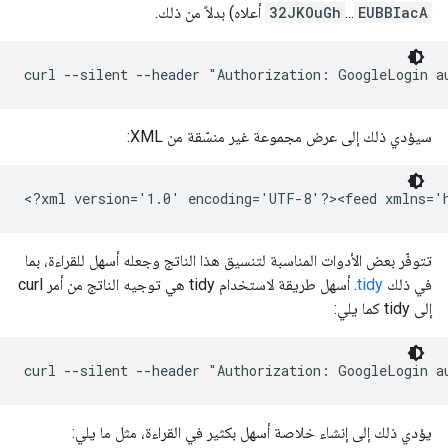
EUBBIacA
...
32JKOuGh
أعلاه) بدلاً من ذلك.
curl --silent --header "Authorization: GoogleLogin a
سيؤدي ذلك إلى عرض مجموعة غير منسّقة من XML:
<?xml version='1.0' encoding='UTF-8'?><feed xmlns='h
تتوفّر بعض الأدوات المناسبة لتنسيق هذا الناتج وجعله أسهل للقراءة، بما
في ذلك
tidy
. أسهل طريقة لاستخدام tidy هي توجيه الناتج من أمر curl
إلى tidy كما يلي:
curl --silent --header "Authorization: GoogleLogin a
يؤدي ذلك إلى إنشاء خلاصة أسهل بكثير في القراءة، مثل ما يلي: