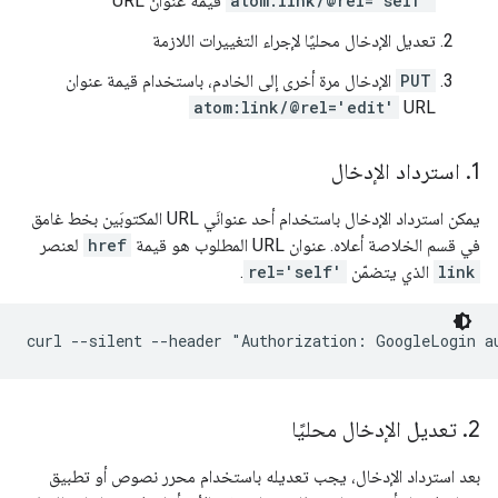
atom:link/@rel='self'
قيمة عنوان URL
تعديل الإدخال محليًا لإجراء التغييرات اللازمة
PUT
الإدخال مرة أخرى إلى الخادم، باستخدام قيمة عنوان
atom:link/@rel='edit'
URL
1
.
استرداد الإدخال
يمكن استرداد الإدخال باستخدام أحد عنوانَي URL المكتوبَين بخط غامق
في قسم الخلاصة أعلاه. عنوان URL المطلوب هو قيمة
href
لعنصر
link
الذي يتضمّن
rel='self'
.
curl --silent --header "Authorization: GoogleLogin a
2
.
تعديل الإدخال محليًا
بعد استرداد الإدخال، يجب تعديله باستخدام محرر نصوص أو تطبيق