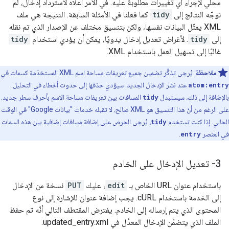
محلي لإجراء أي تغييرات مطلوبة عليه. في الأمر أعلاه لاسترداد إدخال، لم
نوجّه النتائج إلى
tidy
كما فعلنا في الأمثلة السابقة. النتيجة هي ملف
XML يمثّل البيانات نفسها، ولكن بتنسيق مختلف عن الإصدار الذي تم نقله
إلى
tidy
. لأغراض تعديل إدخال يدويًا، يمكن أن يؤدي استخدام
tidy
غالبًا إلى تسهيل العمل باستخدام XML.
ملاحظة
: يُرجى تذكُّر تضمين جميع تعريفات مساحة اسم XML المستخدَمة كسمات في
atom:entry
عند نشر الإدخال الجديد. سيؤدي حذفها إلى حدوث أخطاء في التحليل.
بالإضافة إلى ذلك، سيستبدل
tidy
المسافات بين تعريفات مساحة الاسم بأحرف سطر جديد.
على الرغم من أنّ هذا التنسيق هو XML صالح، لا تقبله خدمات "بيانات Google" في الوقت
الحالي. إذا كنت تستخدم
tidy
، يُرجى الحرص على إضافة مسافات إضافية بين هذه السمات
في العنصر
entry
.
3- تعديل الإدخال على الخادم
باستخدام عنوان URL الخاص بـ
edit
، عليك
PUT
نسخة من الإدخال
إلى الخدمة باستخدام cURL. يجب إضافة عنوان للإشارة إلى نوع
المحتوى الذي يتم إرساله إلى الخادم. يفترض المقتطف التالي أنّه تم حفظ
الملف الذي يتضمّن الإدخال المعدَّل في updated_entry.xml.