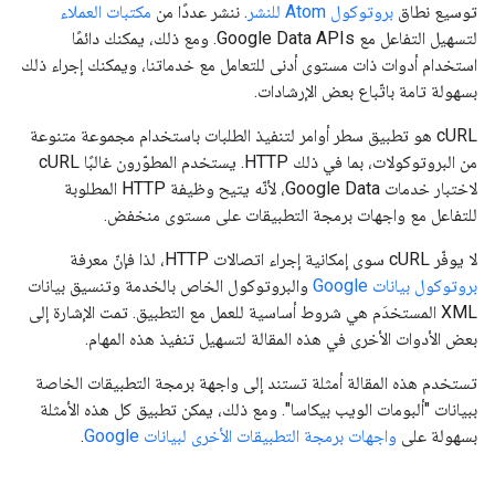
توسيع نطاق
بروتوكول Atom للنشر
. ننشر عددًا من
مكتبات العملاء
لتسهيل التفاعل مع Google Data APIs. ومع ذلك، يمكنك دائمًا
استخدام أدوات ذات مستوى أدنى للتعامل مع خدماتنا، ويمكنك إجراء ذلك
بسهولة تامة باتّباع بعض الإرشادات.
‫cURL هو تطبيق سطر أوامر لتنفيذ الطلبات باستخدام مجموعة متنوعة
من البروتوكولات، بما في ذلك HTTP. يستخدم المطوّرون غالبًا cURL
لاختبار خدمات Google Data، لأنّه يتيح وظيفة HTTP المطلوبة
للتفاعل مع واجهات برمجة التطبيقات على مستوى منخفض.
لا يوفّر cURL سوى إمكانية إجراء اتصالات HTTP، لذا فإنّ معرفة
بروتوكول بيانات Google
والبروتوكول الخاص بالخدمة وتنسيق بيانات
XML المستخدَم هي شروط أساسية للعمل مع التطبيق. تمت الإشارة إلى
بعض الأدوات الأخرى في هذه المقالة لتسهيل تنفيذ هذه المهام.
تستخدم هذه المقالة أمثلة تستند إلى واجهة برمجة التطبيقات الخاصة
ببيانات "ألبومات الويب بيكاسا". ومع ذلك، يمكن تطبيق كل هذه الأمثلة
بسهولة على
واجهات برمجة التطبيقات الأخرى لبيانات Google
.