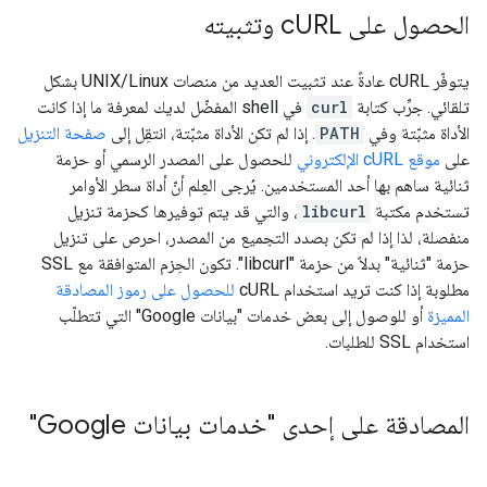
الحصول على c
URL وتثبيته
يتوفّر cURL عادةً عند تثبيت العديد من منصات UNIX/Linux بشكل
تلقائي. جرِّب كتابة
curl
في shell المفضّل لديك لمعرفة ما إذا كانت
الأداة مثبّتة وفي
PATH
. إذا لم تكن الأداة مثبّتة، انتقِل إلى
صفحة التنزيل
على
موقع cURL الإلكتروني
للحصول على المصدر الرسمي أو حزمة
ثنائية ساهم بها أحد المستخدمين. يُرجى العِلم أنّ أداة سطر الأوامر
تستخدم مكتبة
libcurl
، والتي قد يتم توفيرها كحزمة تنزيل
منفصلة، لذا إذا لم تكن بصدد التجميع من المصدر، احرص على تنزيل
حزمة "ثنائية" بدلاً من حزمة "libcurl". تكون الحِزم المتوافقة مع SSL
مطلوبة إذا كنت تريد استخدام cURL
للحصول على رموز المصادقة
المميزة
أو للوصول إلى بعض خدمات "بيانات Google" التي تتطلّب
استخدام SSL للطلبات.
المصادقة على إحدى "خدمات بيانات Google"