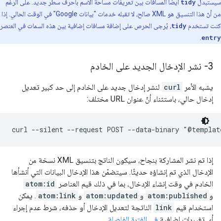
سيستبدل
tidy
أيضًا المسافات بين تعريفات مساحة الاسم بأحرف سطر جديد. على الرغم
من أنّ هذا التنسيق هو XML صالح، لا تقبله خدمات "بيانات Google" في الوقت الحالي. إذا
كنت تستخدم
tidy
، يُرجى الحرص على إضافة مسافات إضافية بين هذه السمات في العنصر
.
entry
3- نشر الإدخال الجديد على الخادم
يشبه الأمر
curl
لنشر إدخال جديد على الخادم إلى حد كبير تعديل
إدخال حالي، باستثناء أنّ عنوان URL مختلف:
إذا تم نشر المشاركة بنجاح، سيكون الناتج بتنسيق XML نسخة من
الإدخال الذي تم إنشاؤه حديثًا. سيتضمّن هذا الإدخال البيانات التي أنشأها
الخادم في وقت إنشاء الإدخال، بما في ذلك قيم العناصر
atom:id
و
atom:published
و
atom:updated
و
atom:link
. يمكن
استخدام قيم
link
الناتجة لتعديل الإدخال أو حذفه، شرط عدم إجراء
أي تغييرات إضافية
في الفترة الفاصلة
.