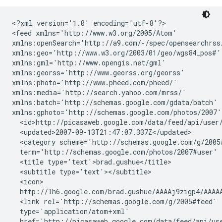
<?xml version='1.0' encoding='utf-8'?>

<feed xmlns='http://www.w3.org/2005/Atom' 

xmlns:openSearch='http://a9.com/-/spec/opensearchrss/
xmlns:geo='http://www.w3.org/2003/01/geo/wgs84_pos#' 
xmlns:gml='http://www.opengis.net/gml' 

xmlns:georss='http://www.georss.org/georss' 

xmlns:photo='http://www.pheed.com/pheed/' 

xmlns:media='http://search.yahoo.com/mrss/' 

xmlns:batch='http://schemas.google.com/gdata/batch' 

xmlns:gphoto='http://schemas.google.com/photos/2007'>
  <id>http://picasaweb.google.com/data/feed/api/user/
  <updated>2007-09-13T21:47:07.337Z</updated>

  <category scheme='http://schemas.google.com/g/2005#
  term='http://schemas.google.com/photos/2007#user' /
  <title type='text'>brad.gushue</title>

  <subtitle type='text'></subtitle>

  <icon>

  http://lh6.google.com/brad.gushue/AAAAj9zigp4/AAAAA
  <link rel='http://schemas.google.com/g/2005#feed'

  type='application/atom+xml'

  href='http://picasaweb.google.com/data/feed/api/use