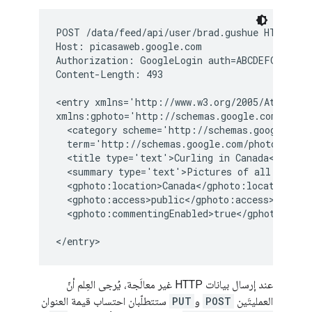
POST /data/feed/api/user/brad.gushue HTTP/1.1

Host: picasaweb.google.com

Authorization: GoogleLogin auth=ABCDEFG

Content-Length: 493

<entry xmlns='http://www.w3.org/2005/Atom' 

xmlns:gphoto='http://schemas.google.com/photos
  <category scheme='http://schemas.google.com/
  term='http://schemas.google.com/photos/2007#
  <title type='text'>Curling in Canada</title>
  <summary type='text'>Pictures of all my cur
  <gphoto:location>Canada</gphoto:location>

  <gphoto:access>public</gphoto:access>

  <gphoto:commentingEnabled>true</gphoto:comme
عند إرسال بيانات HTTP غير معالَجة، يُرجى العِلم أنّ
العمليتَين
POST
و
PUT
ستتطلّبان احتساب قيمة العنوان