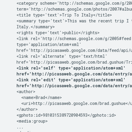
    <category scheme='http://schemas.google.com/g/200
    term='http://schemas.google.com/photos/2007#album
    <title type='text'>Trip To Italy</title>

    <summary type='text'>This was the recent trip I t
    Italy.</summary>

    <rights type='text'>public</rights>

    <link rel='http://schemas.google.com/g/2005#feed'
    type='application/atom+xml'

    href='http://picasaweb.google.com/data/feed/api/u
    <link rel='alternate' type='text/html'

    href='http://picasaweb.google.com/brad.gushue/Tri
<link rel='self' type='application/atom+xml'

    href='http://picasaweb.google.com/data/entry/ap
    <link rel='edit' type='application/atom+xml'

    href='http://picasaweb.google.com/data/entry/a
    <author>

      <name>Brad</name>

      <uri>http://picasaweb.google.com/brad.gushue</u
    </author>

    <gphoto:id>9810315389720904593</gphoto:id>

    <media:group>

    ...
