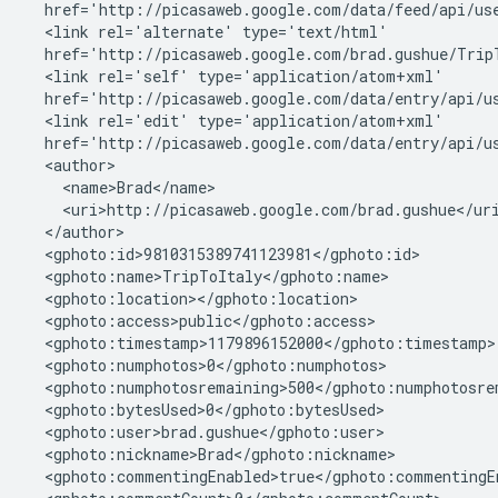
  href='http://picasaweb.google.com/data/feed/api/use
  <link rel='alternate' type='text/html'

  href='http://picasaweb.google.com/brad.gushue/TripT
  <link rel='self' type='application/atom+xml'

  href='http://picasaweb.google.com/data/entry/api/us
  <link rel='edit' type='application/atom+xml'

  href='http://picasaweb.google.com/data/entry/api/us
  <author>

    <name>Brad</name>

    <uri>http://picasaweb.google.com/brad.gushue</uri
  </author>

  <gphoto:id>9810315389741123981</gphoto:id>

  <gphoto:name>TripToItaly</gphoto:name>

  <gphoto:location></gphoto:location>

  <gphoto:access>public</gphoto:access>

  <gphoto:timestamp>1179896152000</gphoto:timestamp>

  <gphoto:numphotos>0</gphoto:numphotos>

  <gphoto:numphotosremaining>500</gphoto:numphotosrem
  <gphoto:bytesUsed>0</gphoto:bytesUsed>

  <gphoto:user>brad.gushue</gphoto:user>

  <gphoto:nickname>Brad</gphoto:nickname>

  <gphoto:commentingEnabled>true</gphoto:commentingEn