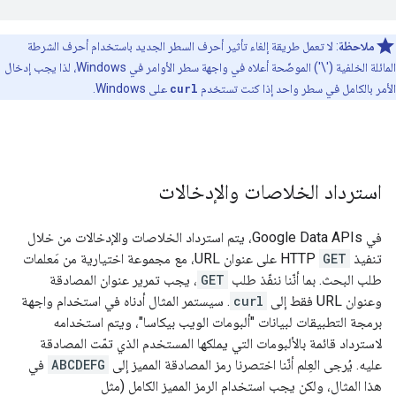
ملاحظة
: لا تعمل طريقة إلغاء تأثير أحرف السطر الجديد باستخدام أحرف الشرطة
المائلة الخلفية ('\') الموضّحة أعلاه في واجهة سطر الأوامر في Windows، لذا يجب إدخال
الأمر بالكامل في سطر واحد إذا كنت تستخدم
curl
على Windows.
استرداد الخلاصات والإدخالات
في Google Data APIs، يتم استرداد الخلاصات والإدخالات من خلال
تنفيذ
GET
HTTP على عنوان URL، مع مجموعة اختيارية من مَعلمات
طلب البحث. بما أنّنا ننفّذ طلب
GET
، يجب تمرير عنوان المصادقة
وعنوان URL فقط إلى
curl
. سيستمر المثال أدناه في استخدام واجهة
برمجة التطبيقات لبيانات "ألبومات الويب بيكاسا"، ويتم استخدامه
لاسترداد قائمة بالألبومات التي يملكها المستخدم الذي تمّت المصادقة
عليه. يُرجى العِلم أنّنا اختصرنا رمز المصادقة المميز إلى
ABCDEFG
في
هذا المثال، ولكن يجب استخدام الرمز المميز الكامل (مثل