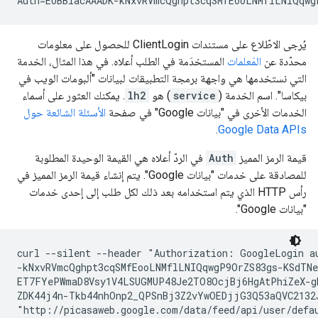
Auth=EUBBIacAAADK-kNxvRVmcQghpt3cqSMfEooLNMflLNIQqw
يُرجى الاطّلاع على مستندات ClientLogin للحصول على معلومات
محدّدة عن
المَعلمات
المستخدَمة في الطلب أعلاه. في هذا المثال، الخدمة
التي نستخدمها هي واجهة برمجة التطبيقات لبيانات "ألبومات الويب في
بيكاسا". اسم الخدمة (
service
) هو
lh2
. يمكنك العثور على أسماء
الخدمات الأخرى في "بيانات Google" في صفحة
الأسئلة الشائعة حول
.
Google Data APIs
قيمة الرمز المميز
Auth
في الردّ أعلاه هي القيمة الوحيدة المطلوبة
للمصادقة على خدمات "بيانات Google". يتم إنشاء قيمة الرمز المميز في
رأس HTTP الذي يتم استخدامه بعد ذلك لكل طلب إلى إحدى خدمات
"بيانات Google".
curl --silent --header "Authorization: GoogleLogin au
-kNxvRVmcQghpt3cqSMfEooLNMflLNIQqwgP9OrZS83gs-KSdTNeX
ET7FYePWmaD8Vsy1V4LSUGMUP48Je2TO8OcjBj6HgAtPhiZeX-gK
ZDK44j4n-Tkb44nhOnp2_QPSnBj3Z2vYwOEDjjG3Q53aQVC2132J
"http://picasaweb.google.com/data/feed/api/user/defa