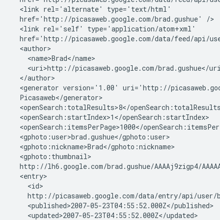
  <link rel='alternate' type='text/html'

  href='http://picasaweb.google.com/brad.gushue' />

  <link rel='self' type='application/atom+xml'

  href='http://picasaweb.google.com/data/feed/api/use
  <author>

    <name>Brad</name>

    <uri>http://picasaweb.google.com/brad.gushue</uri
  </author>

  <generator version='1.00' uri='http://picasaweb.goo
  Picasaweb</generator>

  <openSearch:totalResults>8</openSearch:totalResults
  <openSearch:startIndex>1</openSearch:startIndex>

  <openSearch:itemsPerPage>1000</openSearch:itemsPerP
  <gphoto:user>brad.gushue</gphoto:user>

  <gphoto:nickname>Brad</gphoto:nickname>

  <gphoto:thumbnail>

  http://lh6.google.com/brad.gushue/AAAAj9zigp4/AAAAA
  <entry>

    <id>

    http://picasaweb.google.com/data/entry/api/user/b
    <published>2007-05-23T04:55:52.000Z</published>

    <updated>2007-05-23T04:55:52.000Z</updated>
