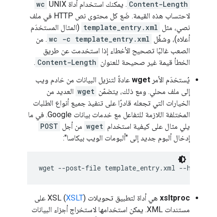
Content-Length
. يمكنك استخدام أداة UNIX
wc
لاحتساب هذه القيمة. ضَع كل محتوى نص HTTP في ملف
نصي، مثل
template_entry.xml
(المثال المستخدَم
أعلاه)، وشغِّل
wc -c template_entry.xml
. من
الصعب غالبًا تصحيح الأخطاء إذا استخدمت عن طريق
الخطأ قيمة غير صحيحة للعنوان
Content-Length
.
يُستخدَم الأمر
wget
عادةً لتنزيل البيانات من خادم ويب
إلى ملف محلي. ومع ذلك، يتضمّن
wget
العديد من
الخيارات التي تجعله قادرًا على تنفيذ جميع أنواع الطلبات
المختلفة اللازمة للتفاعل مع خدمات بيانات Google. في ما
يلي مثال على كيفية استخدام
wget
من أجل
POST
إدخال ألبوم جديد إلى "ألبومات الويب بيكاسا":
xsltproc
هي أداة لتطبيق تحويلات XSL (
XSLT
) على
مستندات XML. يمكن استخدامها لاستخراج أجزاء البيانات