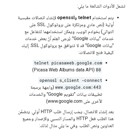
تشمل الأدوات الشائعة ما يلي:
يتم استخدام
telnet وopenssl
لإنشاء اتصالات مقبسية
أولية (نص عادي ومرتكزة على بروتوكول SSL على
التوالي) بخوادم الويب، ويمكن استخدامهما للتفاعل مع
خدمات "بيانات Google". يُرجى العِلم أنّ بعض خدمات
"بيانات Google" قد لا تتوافق مع بروتوكول SSL. إليك
كيفية فتح الاتصالات:
telnet picasaweb.google.com
(Picasa Web Albums data API)
80
openssl s_client -connect
www.google.com:443
(واجهة برمجة
تطبيقات بيانات "تقويم Google" والخدمات
الأخرى على www.google.com)
بعد إنشاء الاتصال، يجب إرسال طلب HTTP أولي. يتضمّن
هذا الطلب فعل HTTP والمسار النسبي والإصدار وجميع
العناوين ونص الطلب. وفي ما يلي مثال لذلك: