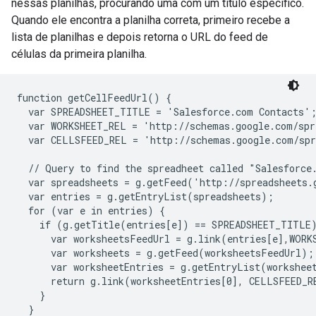
nessas planilhas, procurando uma com um título específico.
Quando ele encontra a planilha correta, primeiro recebe a
lista de planilhas e depois retorna o URL do feed de
células da primeira planilha.
function getCellFeedUrl() {

  var SPREADSHEET_TITLE = 'Salesforce.com Contacts';
  var WORKSHEET_REL = 'http://schemas.google.com/spr
  var CELLSFEED_REL = 'http://schemas.google.com/spr
  // Query to find the spreadheet called "Salesforce.
  var spreadsheets = g.getFeed('http://spreadsheets.g
  var entries = g.getEntryList(spreadsheets);

  for (var e in entries) {

    if (g.getTitle(entries[e]) == SPREADSHEET_TITLE)
      var worksheetsFeedUrl = g.link(entries[e],WORKS
      var worksheets = g.getFeed(worksheetsFeedUrl);

      var worksheetEntries = g.getEntryList(worksheet
      return g.link(worksheetEntries[0], CELLSFEED_RE
    }

  }
