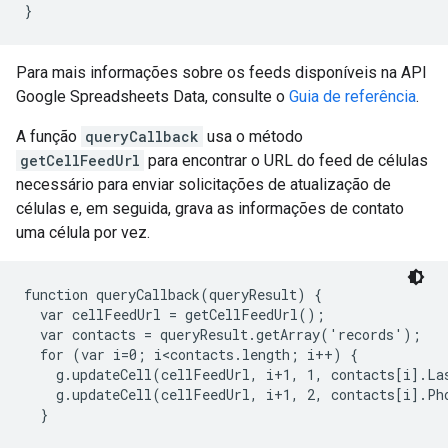
Para mais informações sobre os feeds disponíveis na API
Google Spreadsheets Data, consulte o
Guia de referência
.
A função
queryCallback
usa o método
getCellFeedUrl
para encontrar o URL do feed de células
necessário para enviar solicitações de atualização de
células e, em seguida, grava as informações de contato
uma célula por vez.
function queryCallback(queryResult) {

  var cellFeedUrl = getCellFeedUrl();

  var contacts = queryResult.getArray('records');

  for (var i=0; i<contacts.length; i++) {

    g.updateCell(cellFeedUrl, i+1, 1, contacts[i].La
    g.updateCell(cellFeedUrl, i+1, 2, contacts[i].Pho
  }
