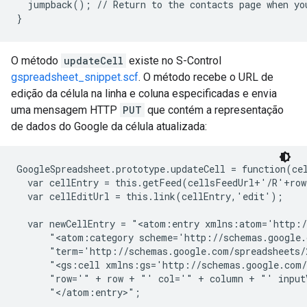
  jumpback(); // Return to the contacts page when you
O método
updateCell
existe no S-Control
gspreadsheet_snippet.scf
. O método recebe o URL de
edição da célula na linha e coluna especificadas e envia
uma mensagem HTTP
PUT
que contém a representação
de dados do Google da célula atualizada:
GoogleSpreadsheet.prototype.updateCell = function(cel
  var cellEntry = this.getFeed(cellsFeedUrl+'/R'+row
  var cellEditUrl = this.link(cellEntry,'edit');

  var newCellEntry = "<atom:entry xmlns:atom='http:/
      "<atom:category scheme='http://schemas.google.
      "term='http://schemas.google.com/spreadsheets/
      "<gs:cell xmlns:gs='http://schemas.google.com/
      "row='" + row + "' col='" + column + "' input
      "</atom:entry>";
