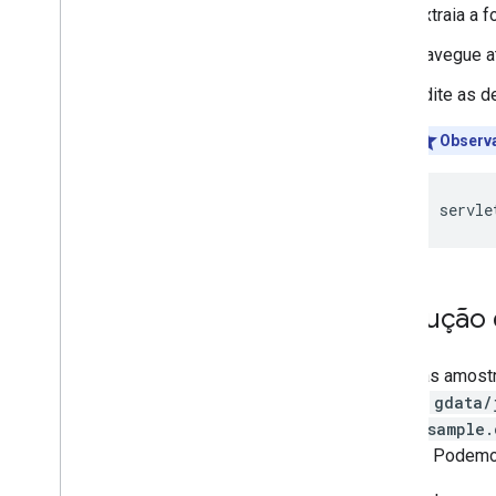
Extraia a 
Navegue 
Edite as d
Observ
servle
Execução 
Todas as amost
arquivo
gdata/
Defina
sample.
válidos. Podemos