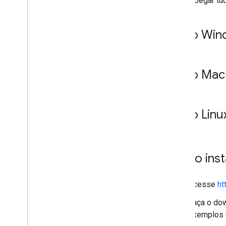
melhor pegar tud
No Win
No Mac
No Linu
Como insta
Acesse
ht
Faça o dow
exemplos 