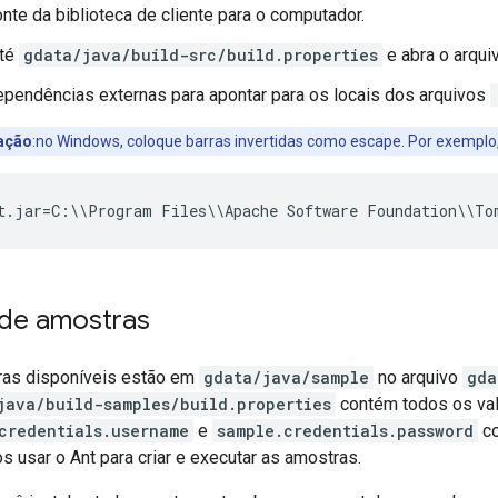
fonte da biblioteca de cliente para o computador.
até
gdata/java/build-src/build.properties
e abra o arqui
ependências externas para apontar para os locais dos arquivos
ação
:no Windows, coloque barras invertidas como escape. Por exemplo
t.jar=C:\\Program Files\\Apache Software Foundation\\To
de amostras
ras disponíveis estão em
gdata/java/sample
no arquivo
gda
java/build-samples/build.properties
contém todos os val
credentials.username
e
sample.credentials.password
co
 usar o Ant para criar e executar as amostras.