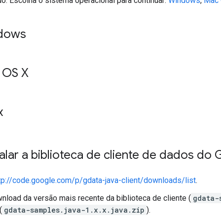
o. Escolha o sistema operacional para continuar:
Windows
,
Mac 
dows
 OS X
x
lar a biblioteca de cliente de dados do
tp://code.google.com/p/gdata-java-client/downloads/list
.
nload da versão mais recente da biblioteca de cliente (
gdata-
(
gdata-samples.java-1.x.x.java.zip
).