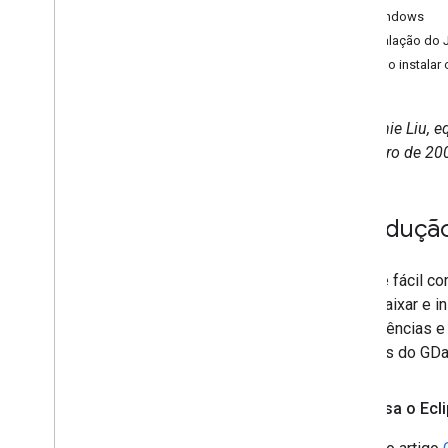
No Windows
Instalação do 
Como instalar 
Stephanie Liu, 
Setembro de 20
Introduçã
Nunca é fácil c
como baixar e in
dependências e 
serviços do GDa
Você usa o Ecl