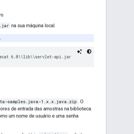
vo.
.jar
na sua máquina local.
,
mcat 6.0\\lib\\servlet-api.jar
ta-samples.java-1.x.x.java.zip
. O
ores de entrada das amostras na biblioteca.
mo um nome de usuário e uma senha