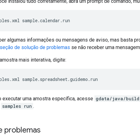
você instalou tudo corretamente, abra um prompt de comando, mu
ples.xml sample.calendar.run
ber algumas informações ou mensagens de aviso, mas basta p
seção de solução de problemas
se não receber uma mensagem
amostra mais interativa, digite:
ples.xml sample.spreadsheet.guidemo.run
 executar uma amostra específica, acesse
gdata/java/build
o
samples run
.
e problemas