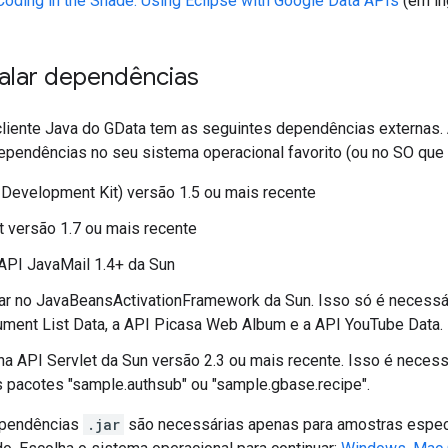
Coding in the Shade: Using Eclipse with Google Data APIs
(em in
alar dependências
 cliente Java do GData tem as seguintes dependências externa
ependências no seu sistema operacional favorito (ou no SO que 
Development Kit) versão 1.5 ou mais recente
 versão 1.7 ou mais recente
a API JavaMail 1.4+ da Sun
.jar no JavaBeansActivationFramework da Sun. Isso só é necessár
ment List Data, a API Picasa Web Album e a API YouTube Data.
r na API Servlet da Sun versão 2.3 ou mais recente. Isso é nec
 pacotes "sample.authsub" ou "sample.gbase.recipe".
ependências
.jar
são necessárias apenas para amostras específi