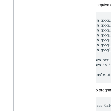
Crie um arquivo
import com.googl
import com.googl
import com.googl
import com.googl
import com.googl
import com.googl
import com.googl
import java.net.
import java.io.*
Confira o progr
public class Cal