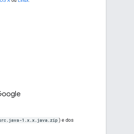
OS X
ou
Linux
.
 Google
src.java-1.x.x.java.zip
) e dos