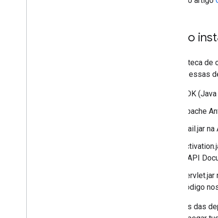
Confira o artigo
Como inst
A biblioteca de
instalar essas d
JDK (Java 
Apache Ant
mail.jar n
activation
a API Docu
servlet.ja
código nos
Algumas das d