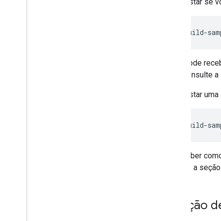
Para testar se 
ant -f build-sam
Você pode rece
final. Consulte a
Para testar uma 
ant -f build-sam
Para saber como
Procure a seçã
Solução d