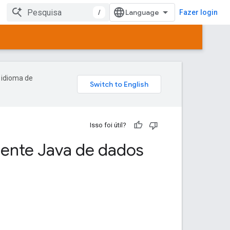
/
Fazer login
 idioma de
Isso foi útil?
liente Java de dados