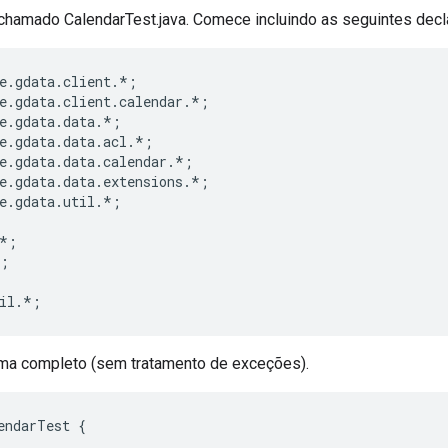
 chamado CalendarTest.java. Comece incluindo as seguintes dec
e.gdata.client.*;

e.gdata.client.calendar.*;

e.gdata.data.*;

e.gdata.data.acl.*;

e.gdata.data.calendar.*;

e.gdata.data.extensions.*;

e.gdata.util.*;

*;

;

ama completo (sem tratamento de exceções).
endarTest {
