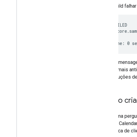
Se o build falh
BUILD FAILED

Target 'core.sam
ou uma mensagem
versão mais anti
as instruções d
Como criar
A próxima pergun
serviço Calendar
biblioteca de cl