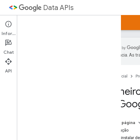
Data APIs
Página inicial
Guias
Amostras
Artigos
Informações
Chat
preferência. As t
Visão geral dos artigos
Primeiros passos
API
Página inicial
Pr
Biblioteca de cliente PHP
Biblioteca de cliente Java
Primeir
Biblioteca de cliente Python
do Goo
Biblioteca de cliente
.
NET
Autenticação
Outras bibliotecas
Nesta página
Dicas de depuração
Introdução
Como criar um gadget
Como instalar d