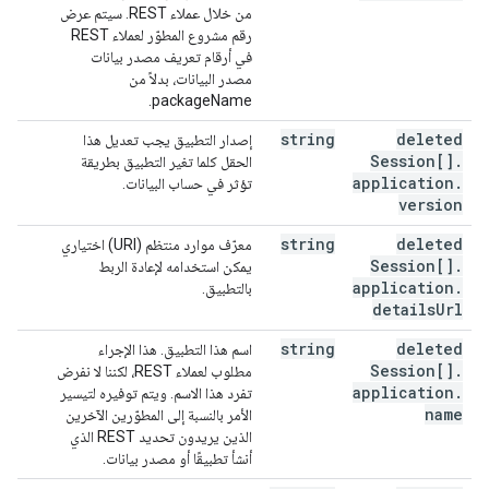
من خلال عملاء REST. سيتم عرض
رقم مشروع المطوّر لعملاء REST
في أرقام تعريف مصدر بيانات
مصدر البيانات، بدلاً من
packageName.
string
deleted
إصدار التطبيق يجب تعديل هذا
Session[]
.
الحقل كلما تغير التطبيق بطريقة
application
.
تؤثر في حساب البيانات.
version
string
deleted
معرّف موارد منتظم (URI) اختياري
Session[]
.
يمكن استخدامه لإعادة الربط
application
.
بالتطبيق.
details
Url
string
deleted
اسم هذا التطبيق. هذا الإجراء
Session[]
.
مطلوب لعملاء REST، لكننا لا نفرض
application
.
تفرد هذا الاسم. ويتم توفيره لتيسير
name
الأمر بالنسبة إلى المطوّرين الآخرين
الذين يريدون تحديد REST الذي
أنشأ تطبيقًا أو مصدر بيانات.