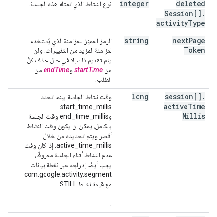
integer
deleted
نوع النشاط الذي تمثله هذه الجلسة.
Session[]
.
activity
Type
string
next
Page
الرمز المميّز للمزامنة الذي يُستخدم
Token
لمزامنة المزيد من التغييرات. ولن
يتم تقديم ذلك إلا في حال حذف كلٍّ
من
startTime
و
endTime
من
الطلب.
long
session[]
.
وقت نشاط الجلسة بينما تحدد
active
Time
start_time_millis
Millis
وend_time_millis وقت الجلسة
بالكامل، يمكن أن يكون وقت النشاط
أقصر ويتم تحديده من خلال
active_time_millis. إذا كان وقت
عدم النشاط أثناء الجلسة معروفًا،
يجب أيضًا إدراجه عبر نقطة بيانات
com.google.activity.segment
مع قيمة نشاط STILL
.