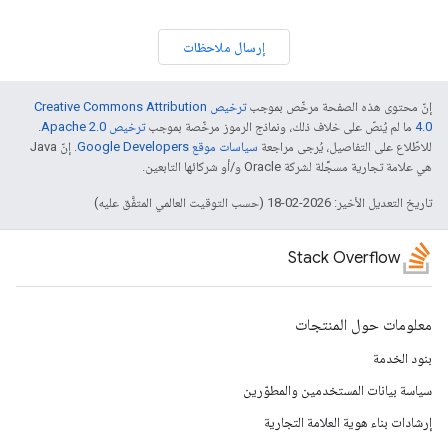
إرسال ملاحظات
إنّ محتوى هذه الصفحة مرخّص بموجب
ترخيص Creative Commons Attribution
4.0‏
ما لم يُنصّ على خلاف ذلك، ونماذج الرموز مرخّصة بموجب
ترخيص Apache 2.0‏
.
للاطّلاع على التفاصيل، يُرجى مراجعة
سياسات موقع Google Developers‏
. إنّ Java
هي علامة تجارية مسجَّلة لشركة Oracle و/أو شركائها التابعين.
تاريخ التعديل الأخير: 2026-02-18 (حسب التوقيت العالمي المتفَّق عليه)
Stack Overflow
معلومات حول المنتجات
بنود الخدمة
سياسة بيانات المستخدمين والمطوّرين
إرشادات بناء هوية العلامة التجارية