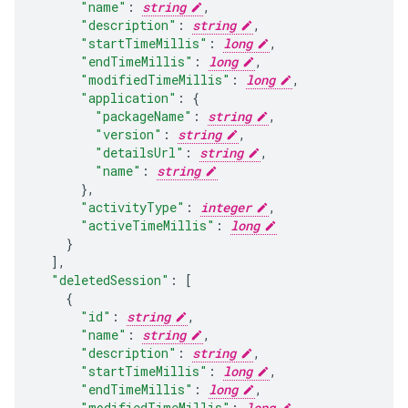
"name"
:
string
,
"description"
:
string
,
"startTimeMillis"
:
long
,
"endTimeMillis"
:
long
,
"modifiedTimeMillis"
:
long
,
"application"
:
"packageName"
:
string
,
"version"
:
string
,
"detailsUrl"
:
string
,
"name"
:
string
}
,
"activityType"
:
integer
,
"activeTimeMillis"
:
long
],
"deletedSession"
:
[
"id"
:
string
,
"name"
:
string
,
"description"
:
string
,
"startTimeMillis"
:
long
,
"endTimeMillis"
:
long
,
"modifiedTimeMillis"
:
long
,