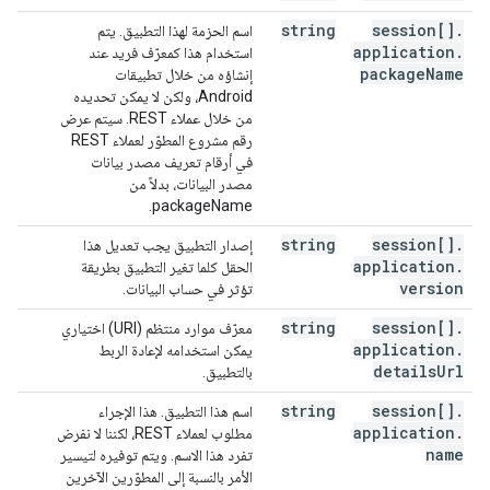
string
session[]
.
اسم الحزمة لهذا التطبيق. يتم
application
.
استخدام هذا كمعرّف فريد عند
package
Name
إنشاؤه من خلال تطبيقات
Android، ولكن لا يمكن تحديده
من خلال عملاء REST. سيتم عرض
رقم مشروع المطوّر لعملاء REST
في أرقام تعريف مصدر بيانات
مصدر البيانات، بدلاً من
packageName.
string
session[]
.
إصدار التطبيق يجب تعديل هذا
application
.
الحقل كلما تغير التطبيق بطريقة
version
تؤثر في حساب البيانات.
string
session[]
.
معرّف موارد منتظم (URI) اختياري
application
.
يمكن استخدامه لإعادة الربط
details
Url
بالتطبيق.
string
session[]
.
اسم هذا التطبيق. هذا الإجراء
application
.
مطلوب لعملاء REST، لكننا لا نفرض
name
تفرد هذا الاسم. ويتم توفيره لتيسير
الأمر بالنسبة إلى المطوّرين الآخرين