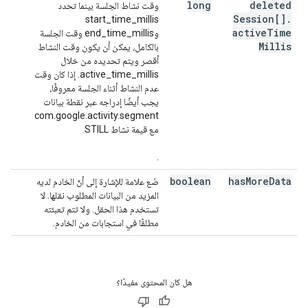
long
deleted
وقت نشاط الجلسة بينما تحدد
Session[]
.
start_time_millis
active
Time
وend_time_millis وقت الجلسة
Millis
بالكامل، يمكن أن يكون وقت النشاط
أقصر ويتم تحديده من خلال
active_time_millis. إذا كان وقت
عدم النشاط أثناء الجلسة معروفًا،
يجب أيضًا إدراجه عبر نقطة بيانات
com.google.activity.segment
مع قيمة نشاط STILL
.
boolean
has
More
Data
ضَع علامة للإشارة إلى أنّ الخادم لديه
المزيد من البيانات المطلوب نقلها. لا
تستخدم هذا الحقل. ولا تتم تعبئته
مطلقًا في استجابات من الخادم.
هل كان المحتوى مفيدًا؟