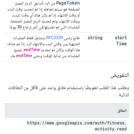
Page
Token
من الرد السابق. الرمز المميز
للصفحة هو سيتم تجاهله إذا تم تحديد وقت البدء
أو وقت الانتهاء. إذا لم يكن هناك أي وقت للبدء،
ووقت الانتهاء، وتم تحديد الرمز المميز للصفحة،
الجلسات التي تم تعديلها في آخر إرجاع 30 يومًا
string
start
طابع زمني
RFC3339
ستشمل فقط الجلسات
Time
المنتهية بين وقتَي البدء والانتهاء الرد. إذا تم حذف
هذا الوقت ولكن تم تحديد
endTime
، جميع
الجلسات من بداية الوقت وحتى
endTime
عاد.
التفويض
يتطلب هذا الطلب تفويضًا باستخدام نطاق واحد على الأقل من النطاقات
التالية:
النطاق
https:
/
/
www
.
googleapis
.
com
/
auth
/
fitness
.
activity
.
read