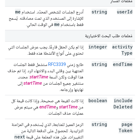
مَعلمات المسار
me
string
user
Id
أدرِج الجلسات للشخص المحدّد. استخدام
للإشارة إلى المستخدم الذي تمت مصادقته. يُسمح
me
فقط باستخدام
في الوقت الحالي.
مَعلمات طلب البحث الاختيارية
integer
activity
إذا لم يكن الحقل فارغًا، يجب عرض الجلسات التي
Type
تحتوي على أنواع الأنشطة هذه فقط.
string
end
Time
طابع زمني
RFC3339
ستشمل فقط الجلسات
المنتهية بين وقتَي البدء والانتهاء الرد. إذا تم حذف
هذا الوقت ولكن السمة
startTime
: محدد،
ستتغير جميع الجلسات من
startTime
إلى
نهايتها وإرجاعه.
boolean
include
إذا كانت القيمة هي صحيحة، وإذا كانت قيمة كل
Deleted
من
startTime
و
endTime
هي سيتم عرض
عمليات حذف الجلسات.
string
page
الرمز المميز للمتابعة، الذي يُستخدم في المزامنة
Token
التزايدية. للحصول على الدفعة التالية من
next
التغييرات، عيِّن هذه المعلمة على قيمة