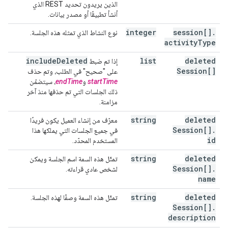
الذين يريدون تحديد REST الذي
أنشأ تطبيقًا أو مصدر بيانات.
integer
session[]
.
نوع النشاط الذي تمثله هذه الجلسة.
activity
Type
include
Deleted
list
deleted
إذا تم ضبط
Session[]
على "صحيح" في الطلب، وتم حذف
startTime
و
endTime
، سيتضمّن
ذلك الجلسات التي تم حذفها منذ آخر
مزامنة.
string
deleted
معرّف من إنشاء العميل يكون فريدًا
Session[]
.
في جميع الجلسات التي يملكها هذا
id
المستخدم المحدّد.
string
deleted
تمثّل هذه السمة اسم الجلسة ويمكن
Session[]
.
لشخص عادي قراءته.
name
string
deleted
تمثّل هذه السمة وصفًا لهذه الجلسة.
Session[]
.
description