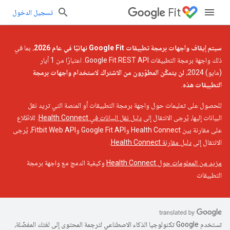
Fit
تسجيل الدخول
سيتم إيقاف واجهات برمجة تطبيقات Google Fit نهائيًا في عام 2026
، بما في
ذلك واجهة برمجة التطبيقات Google Fit REST API. اعتبارًا من 1 أيار
(مايو) 2024،
لن يتمكّن المطوّرون من الاشتراك لاستخدام واجهات برمجة
التطبيقات هذه
.
للحصول على تعليمات حول واجهة برمجة التطبيقات أو المنصة التي تريد نقل
البيانات إليها، يُرجى الانتقال إلى
دليل نقل البيانات في Health Connect
. للاطّلاع
على مقارنة بين Health Connect وGoogle Fit API وFitbit Web API، يُرجى
الانتقال إلى
دليل مقارنة Health Connect
.
مزيد من المعلومات حول Health Connect
وكيفية الدمج مع واجهة برمجة
التطبيقات
تستخدم Google تكنولوجيا الذكاء الاصطناعي لترجمة المحتوى إلى لغتك المفضّلة،