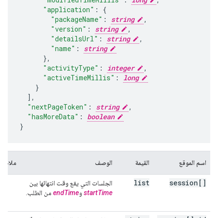
"application"
:
"packageName"
:
string
,
"version"
:
string
,
"detailsUrl"
:
string
,
"name"
:
string
}
,
"activityType"
:
integer
,
"activeTimeMillis"
:
long
],
"nextPageToken"
:
string
,
"hasMoreData"
:
boolean
}
اسم الموقع
القيمة
الوصف
ملاحظ
list
session[]
الجلسات التي يقع وقت انتهائها بين
startTime
و
endTime
من الطلب.