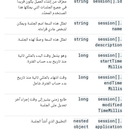
string
session[]
.
id
معرّف من إنشاء العميل يكون فريدًا
في جميع الجلسات التي يملكها هذا
المستخدم المحدّد.
string
session[]
.
تمثّل هذه السمة اسم الجلسة ويمكن
name
لشخص عادي قراءته.
string
session[]
.
تمثّل هذه السمة وصفًا لهذه الجلسة.
description
long
session[]
.
وهو يشمل وقت البدء بالمللي ثانية
start
Time
منذ تاريخ بدء حساب الفترة.
Millis
long
session[]
.
وقت انتهاء، بالمللي ثانية منذ تاريخ
end
Time
بدء حساب الفترة، شامل
Millis
long
session[]
.
طابع زمني يشير إلى وقت إجراء آخر
modified
تعديل على الجلسة
Time
Millis
nested
session[]
.
التطبيق الذي أنشأ الجلسة.
object
application