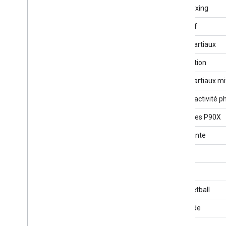
Kick-boxing
Kitesurf
Arts martiaux
Méditation
Arts martiaux mi
Autre (activité 
Exercices P90X
Parapente
Pilates
Polo
Racquetball
Escalade
Aviron