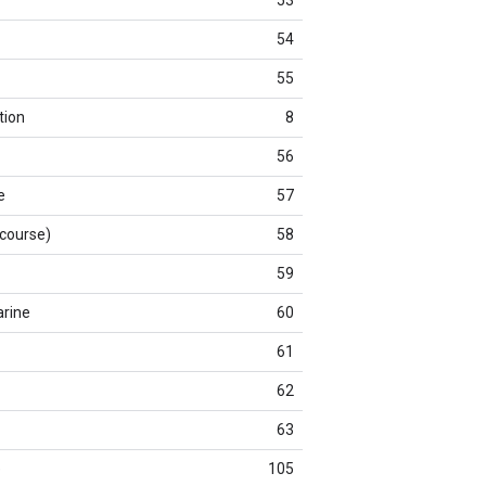
54
55
tion
8
56
e
57
 course)
58
59
rine
60
61
62
63
e
105