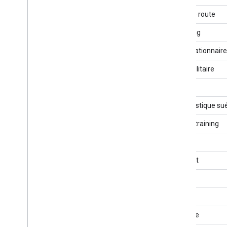
Vélo de route
Spinning
Vélo stationnaire
Vélo utilitaire
Boxe
Gymnastique su
Circuit training
Cricket
CrossFit
Curling
Danse
Plongée