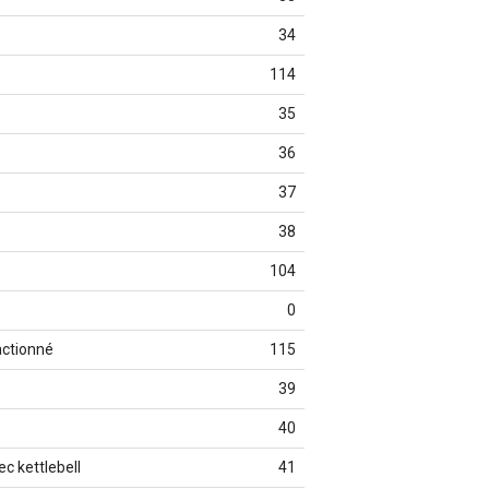
34
114
35
36
37
38
104
0
actionné
115
39
40
c kettlebell
41