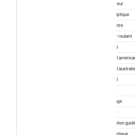
Ascenseur
Vélo elliptique
Ergomètre
Escalier roulant
Escrime
Football américa
Football australi
Football
Frisbee
Jardinage
Golf
Respiration guid
Gymnastique