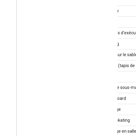
Rameur
Rugby
En cours d'exécu
Jogging
Courir sur le sabl
Course (tapis de
Voile
Plongée sous-ma
Skateboard
Patinage
Cross-skating
Patinage en sall