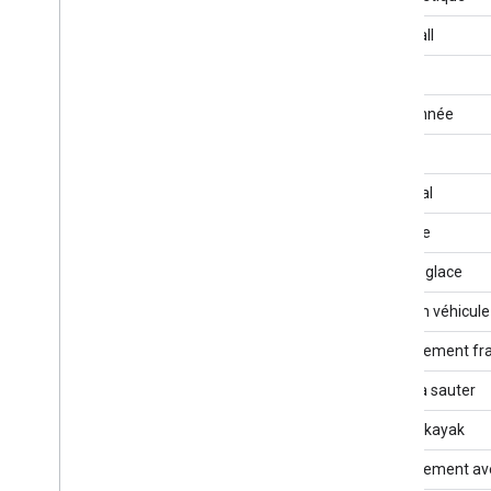
Handball
HIIT
Randonnée
Hockey
À cheval
Ménage
Patin à glace
Dans un véhicule
Entraînement fr
Corde à sauter
Canoë-kayak
Entraînement ave