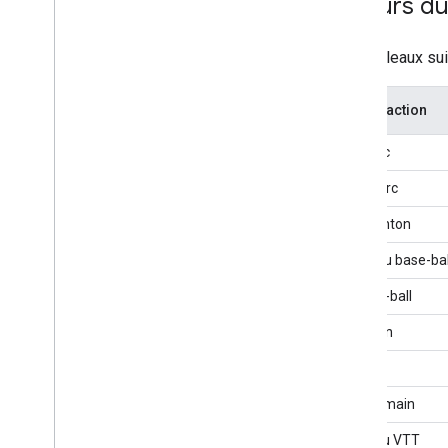
Valeurs du
Les tableaux sui
Type d'action
Aérobic
Tir à l'arc
Badminton
jouer au base-bal
Basket-ball
Biathlon
Vélo
Vélo à main
faire du VTT