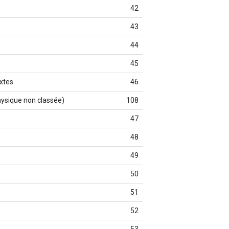
42
43
44
45
xtes
46
physique non classée)
108
47
48
49
50
51
52
53