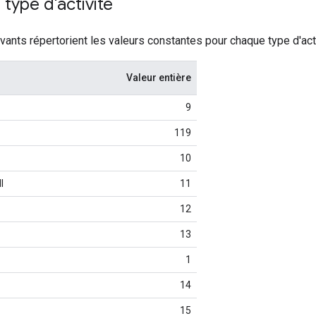
 type d'activité
vants répertorient les valeurs constantes pour chaque type d'acti
Valeur entière
9
119
10
l
11
12
13
1
14
15