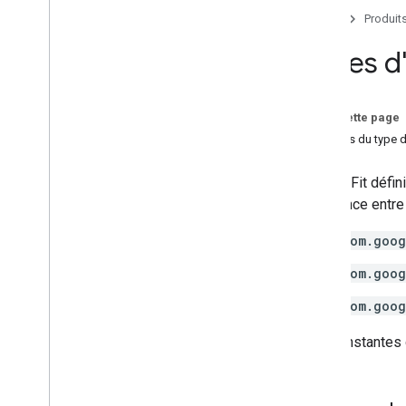
Notes de version
Accueil
Produit
Types d'
Sur cette page
Valeurs du type d
Google Fit défin
cohérence entre
com.goog
com.goog
com.goog
Ces constantes d