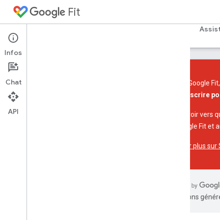
Fit
Accueil
Guides
Référence
Exemples
Assis
Infos
Chat
Les API Google Fit
plus s'inscrire po
API Fit pour Android
API
API REST Fit
Pour savoir vers q
Résumé des ressources
API Google Fit et 
Users
.
data
Sources
En savoir plus su
Users
.
data
Sources
.
data
Point
Changes
Users
.
data
Sources
.
datasets
Users
.
dataset
Users
.
sessions
traductions généré
Types d'activités
Paramètres de requête standards