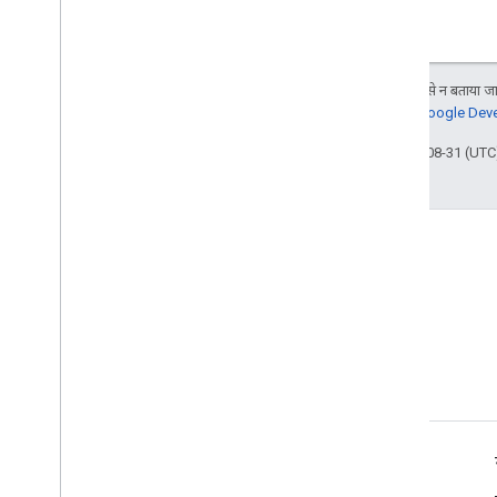
जब तक कुछ अलग से न बताया जाए
जानकारी के लिए,
Google Devel
आखिरी बार 2025-08-31 (UTC)
प्रॉडक्ट की जानकारी