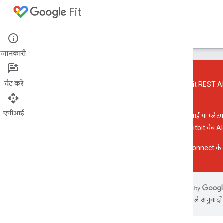
Fit
होम पेज
गाइड
रेफ़रंस
सैंपल
सहायता
जानकारी
चैट करें
Google Fit REST AP
कर सकते
.
Android के लिए Fit API
एपीआई
एपीआई का संदर्भ
किस एपीआई या प्लैटफ़ॉर्
प्रॉडक्ट की जानकारी
API और Fitbit वेब AP
Fit REST API
Health Connect के बारे
एआई से मिले अनुवादों म