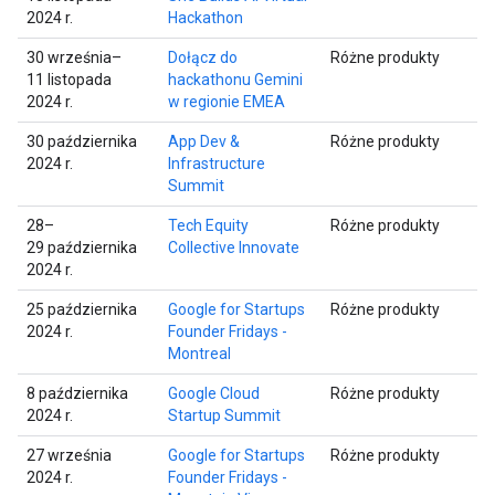
2024 r.
Hackathon
30 września–
Dołącz do
Różne produkty
11 listopada
hackathonu Gemini
2024 r.
w regionie EMEA
30 października
App Dev &
Różne produkty
2024 r.
Infrastructure
Summit
28–
Tech Equity
Różne produkty
29 października
Collective Innovate
2024 r.
25 października
Google for Startups
Różne produkty
2024 r.
Founder Fridays -
Montreal
8 października
Google Cloud
Różne produkty
2024 r.
Startup Summit
27 września
Google for Startups
Różne produkty
2024 r.
Founder Fridays -