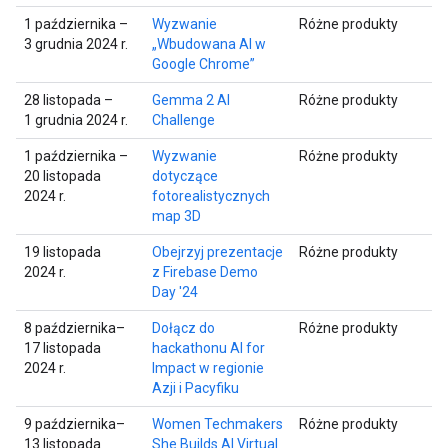
1 października –
Wyzwanie
Różne produkty
3 grudnia 2024 r.
„Wbudowana AI w
Google Chrome”
28 listopada –
Gemma 2 AI
Różne produkty
1 grudnia 2024 r.
Challenge
1 października –
Wyzwanie
Różne produkty
20 listopada
dotyczące
2024 r.
fotorealistycznych
map 3D
19 listopada
Obejrzyj prezentacje
Różne produkty
2024 r.
z Firebase Demo
Day '24
8 października–
Dołącz do
Różne produkty
17 listopada
hackathonu AI for
2024 r.
Impact w regionie
Azji i Pacyfiku
9 października–
Women Techmakers
Różne produkty
13 listopada
She Builds AI Virtual