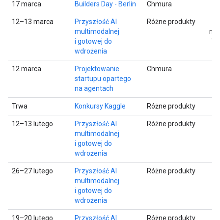
17 marca
Builders Day - Berlin
Chmura
12–13 marca
Przyszłość AI
Różne produkty
multimodalnej
met
i gotowej do
Wa
wdrożenia
12 marca
Projektowanie
Chmura
startupu opartego
na agentach
Trwa
Konkursy Kaggle
Różne produkty
12–13 lutego
Przyszłość AI
Różne produkty
multimodalnej
i gotowej do
wdrożenia
26–27 lutego
Przyszłość AI
Różne produkty
multimodalnej
i gotowej do
wdrożenia
19–20 lutego
Przyszłość AI
Różne produkty