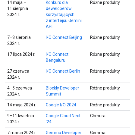
14 maja –
Konkurs dla
Różne produkty
11 sierpnia
deweloperów
2024 r.
korzystających
z interfejsu Gemini
API
7–8 sierpnia
I/O Connect Beijing
Różne produkty
2024 r.
17 lipca 2024 r.
I/O Connect
Różne produkty
Bengaluru
27 czerwca
I/O Connect Berlin
Różne produkty
2024 r.
4–5 czerwca
Blockly Developer
Różne produkty
2024 r.
Summit
14 maja 2024 r.
Google I/O 2024
Różne produkty
9–11 kwietnia
Google Cloud Next
Chmura
2024 r.
'24
7 marca 2024 r.
Gemma Developer
Gemma