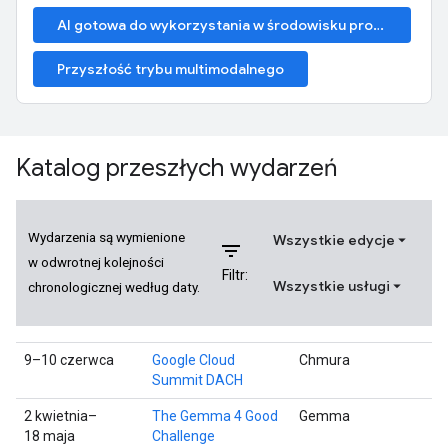
AI gotowa do wykorzystania w środowisku produkcyjnym
Przyszłość trybu multimodalnego
Katalog przeszłych wydarzeń
Wydarzenia są wymienione
Wszystkie edycje
filter_list
w odwrotnej kolejności
Filtr:
Wszystkie usługi
chronologicznej według daty.
9–10 czerwca
Google Cloud
Chmura
Summit DACH
2 kwietnia–
The Gemma 4 Good
Gemma
18 maja
Challenge