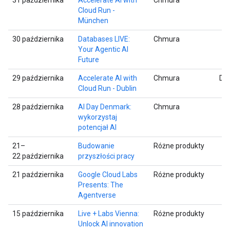
Cloud Run -
München
30 października
Databases LIVE:
Chmura
Your Agentic AI
Future
29 października
Accelerate AI with
Chmura
Dub
Cloud Run - Dublin
28 października
AI Day Denmark:
Chmura
wykorzystaj
potencjał AI
21–
Budowanie
Różne produkty
22 października
przyszłości pracy
21 października
Google Cloud Labs
Różne produkty
Presents: The
Agentverse
15 października
Live + Labs Vienna:
Różne produkty
Unlock AI innovation