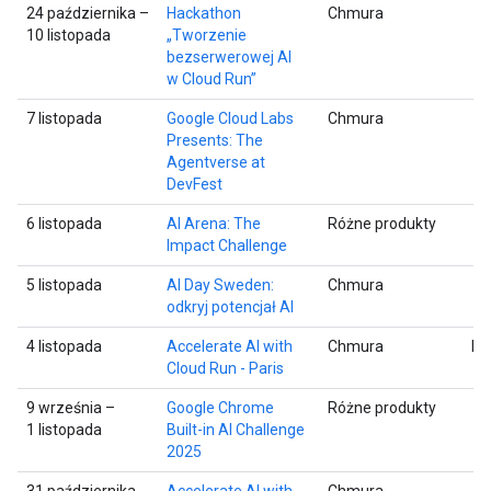
24 października –
Hackathon
Chmura
10 listopada
„Tworzenie
bezserwerowej AI
w Cloud Run”
7 listopada
Google Cloud Labs
Chmura
Presents: The
Agentverse at
DevFest
6 listopada
AI Arena: The
Różne produkty
Impact Challenge
5 listopada
AI Day Sweden:
Chmura
odkryj potencjał AI
4 listopada
Accelerate AI with
Chmura
Pa
Cloud Run - Paris
9 września –
Google Chrome
Różne produkty
1 listopada
Built-in AI Challenge
2025
31 października
Accelerate AI with
Chmura
M