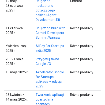
12 maja–
Dołącz do
Chmura
23 czerwca
hackathonu
2025 r.
dotyczącego
pakietu Agent
Development Kit
11 czerwca
Dołącz do Build with
Różne produkty
2025 r.
Gemini: Developers
Summit Warsaw
Kwiecień–maj
AI Day For Startups
Różne produkty
2025 r.
India 2025
20–21 maja
Przygotuj się na
Różne produkty
2025 r.
Google I/O
15 maja 2025 r.
Akcelerator Google
Różne produkty
for Startups:
aplikacje – edycja
2025
23 kwietnia–
Tworzenie aplikacji
Różne produkty
14 maja 2025 r.
opartych na
agentach