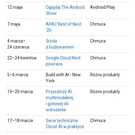
12 maja
Oglądaj The Android
Android/Play
Show
7 maja
APAC Best of Next
Chmura
'26
4 marca–
Środa
Chmura
24 czerwca
z budowaniem
22–24 kwietnia
Google Cloud Next
Chmura
powraca
5–6 marca
Build with AI - New
Różne produkty
York
19–20 marca
Przyszłość AI
Różne produkty
multimodalnej
i gotowej do
wdrożenia
17–18 marca
Seria techniczna
Chmura
Cloud: AI w praktyce