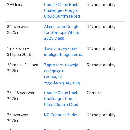
2–3 lipca
Google Cloud Hack
Różne produkty
Challenge i Google
Cloud Summit Nord
30 czerwca
Akcelerator Google
Różne produkty
2025 r.
for Startups: AI First
2025 Class
1 czerwca –
Twórz przyszłość
Różne produkty
31 lipca 2025 r.
inteligentnego domu
20 maja–31 lipca
Zaprezentuj swoje
Różne produkty
2025 r.
osiągnięcia
i zdobądź
wyjątkową nagrodę
25–26 czerwca
Google Cloud Hack
Chmura
2025 r.
Challenge i Google
Cloud Summit Süd
25 czerwca
I/O Connect Berlin
Różne produkty
2025 r.