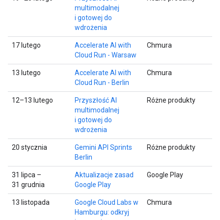
multimodalnej
i gotowej do
wdrożenia
17 lutego
Accelerate AI with
Chmura
Cloud Run - Warsaw
13 lutego
Accelerate AI with
Chmura
Cloud Run - Berlin
12–13 lutego
Przyszłość AI
Różne produkty
multimodalnej
i gotowej do
wdrożenia
20 stycznia
Gemini API Sprints
Różne produkty
Berlin
31 lipca –
Aktualizacje zasad
Google Play
31 grudnia
Google Play
13 listopada
Google Cloud Labs w
Chmura
Hamburgu: odkryj