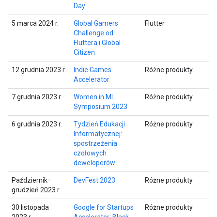
Day
5 marca 2024 r.
Global Gamers
Flutter
Challenge od
Fluttera i Global
Citizen
12 grudnia 2023 r.
Indie Games
Różne produkty
Accelerator
7 grudnia 2023 r.
Women in ML
Różne produkty
Symposium 2023
6 grudnia 2023 r.
Tydzień Edukacji
Różne produkty
Informatycznej:
spostrzeżenia
czołowych
deweloperów
Październik–
DevFest 2023
Różne produkty
grudzień 2023 r.
30 listopada
Google for Startups
Różne produkty
2023 r.
Accelerator: Black