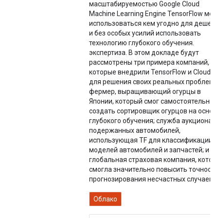
масштабируемостью Google Cloud
Machine Learning Engine TensorFlow мо
использоваться кем угодно для дешев
и без особых усилий использовать
технологию глубокого обучения.
экспертиза. В этом докладе будут
рассмотрены три примера компаний,
которые внедрили TensorFlow и Cloud M
для решения своих реальных проблем:
фермер, выращивающий огурцы в
Японии, который смог самостоятельно
создать сортировщик огурцов на основ
глубокого обучения; служба аукциона
подержанных автомобилей,
использующая TF для классификации
моделей автомобилей и запчастей; и
глобальная страховая компания, котор
смогла значительно повысить точност
прогнозирования несчастных случаев.
Облако