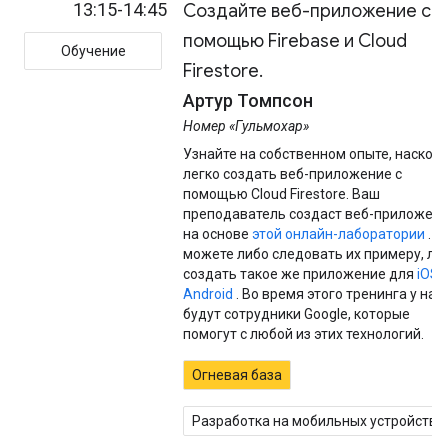
13:15-14:45
Создайте веб-приложение с
помощью Firebase и Cloud
Обучение
Firestore.
Артур Томпсон
Номер «Гульмохар»
Узнайте на собственном опыте, наскол
легко создать веб-приложение с
помощью Cloud Firestore. Ваш
преподаватель создаст веб-приложен
на основе
этой онлайн-лаборатории
. В
можете либо следовать их примеру, ли
создать такое же приложение для
iOS
и
Android
. Во время этого тренинга у нас
будут сотрудники Google, которые
помогут с любой из этих технологий.
Огневая база
Разработка на мобильных устройства