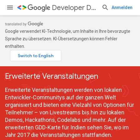
Developer Days
Anmelden
Google verwendet KI-Technologie, um Inhalte in Ihre bevorzugte
Sprache zu übersetzen. KI-Übersetzungen können Fehler
enthalten.
Erweiterte Veranstaltungen
Erweiterte Veranstaltungen werden von lokalen
Entwickler-Communitys auf der ganzen Welt
organisiert und bieten eine Vielzahl von Optionen für
Teilnehmer – von Livestreams bis hin zu lokalen
Demos, Hackathons, Codelabs und mehr. Auf der
erweiterten GDD-Karte für Indien sehen Sie, wo im
Jahr 2017 die Veranstaltungen stattfanden.