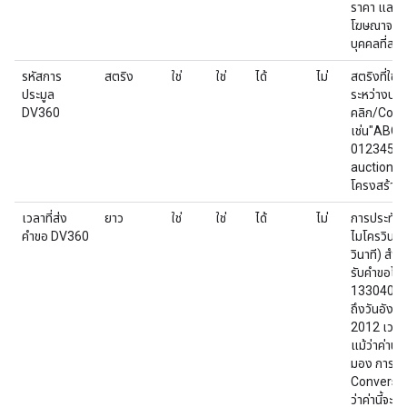
ราคา และขอ
โฆษณาจากเ
บุคคลที่สาม
รหัสการ
สตริง
ใช่
ใช่
ได้
ไม่
สตริงที่ใช้
ประมูล
ระหว่างประ
DV360
คลิก/Conv
เช่น"ABC
0123456789
auction_id
โครงสร้าง
เวลาที่ส่ง
ยาว
ใช่
ใช่
ได้
ไม่
การประทับเ
คำขอ DV360
ไมโครวินาท
วินาที) สำหร
รับคำขอโฆ
13304037
ถึงวันอังคา
2012 เวลา
แม้ว่าค่านี
มอง การคล
Conversion
ว่าค่านี้จะ ไ