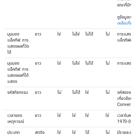
ขณะที่มีก
ดูข้อมูลเพิ่ม
เหลือเกี่ย
มุมมอง
ยาว
ใช่
ไม่ใช่
ไม่ได้
ไม่
การแสดงผล
แอ็คทีฟ: การ
แอ็กทีฟหรื
แสดงผลที่วัด
ได้
มุมมอง
ยาว
ใช่
ไม่ใช่
ไม่ได้
ไม่
การแสดงผล
แอ็คทีฟ: การ
แสดงผลที่ได้
แสดง
รหัสกิจกรรม
ยาว
ไม่
ไม่ได้
ใช่
ไม่
รหัสของแท็ก
เกี่ยวข้องก
Conversi
เวลาของ
ยาว
ใช่
ใช่
ใช่
ใช่
เวลาในหน่ว
เหตุการณ์
1970-01-
ประเภท
สตริง
ใช่
ใช่
ได้
ไม่
มีรายละเอีย