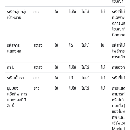
โฆษณา
รหัสกลุ่มกลุ่ม
ยาว
ใช่
ไม่ใช่
ไม่ได้
ไม่
รหัสที่ไม่ซ
เป้าหมาย
ที่เฉพาะเจา
ดการแสดงผ
โฆษณาที่กํ
Campaign
รหัสการ
สตริง
ใช่
ได้
ไม่ใช่
ใช่
รหัสที่ไม่ซ้ำ
แสดงผล
ไฟล์การโอ
การคลิก แล
ค่า U
สตริง
ใช่
ไม่ใช่
ไม่ได้
ไม่
ค่าของคีย์
รหัสเนื้อหา
ยาว
ใช่
ได้
ไม่ใช่
ไม่
รหัสที่ไม่ซ้
มุมมอง
ยาว
ใช่
ไม่ใช่
ไม่ได้
ไม่
การแสดงผลม
แอ็คทีฟ: การ
สามารถใน
แสดงผลที่มี
หรือไม่ การ
สิทธิ์
ต่อเมื่อ (
ของโฆษณาม
ทีฟ และ (ข)
เซิร์ฟเวอร
Marketing