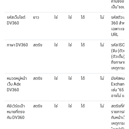
ค่านี้จึงอาจ
เป็น"sour
รหัสเว็บไซต์
ยาว
ใช่
ใช่
ได้
ไม่
รหัสตัวเลข
DV360
360 สำหรับ 
เฉพาะเจาะจง
URL
ภาษา DV360
สตริง
ใช่
ใช่
ได้
ไม่
รหัส ISO-
(จีน (ตัวย
(ตัวเต็ม)) 
ถึงภาษาที่เก
เหตุการณ์ก
หมวดหมู่หน้า
สตริง
ใช่
ใช่
ได้
ไม่
มีรหัสหมวด
เว็บ Adx
Exchange ค
DV360
เช่น "65 18
อาจไม่ แยก
คีย์เวิร์ดเป้า
สตริง
ใช่
ใช่
ได้
ไม่
สตริงที่คั่
หมายที่ตรง
รายการคีย์เ
กัน DV360
กับหน้าเว็บท
เหตุการณ์กา