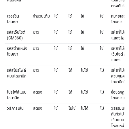
แสดงผล
โฆษณาสำหรั
ตรงกับ UI-
เวอร์ชัน
จำนวนเต็ม
ใช่
ใช่
ใช่
ใช่
หมายเลขเวอ
โฆษณา
โฆษณา
รหัสเว็บไซต์
ยาว
ใช่
ใช่
ใช่
ใช่
รหัสที่ไม่ซ้
(CM360)
แสดงโฆษ
รหัสตำแหน่ง
ยาว
ใช่
ใช่
ใช่
ใช่
รหัสที่ไม่ซ้
โฆษณา
เว็บไซต์ / 
แสดง
รหัสโปรไฟล์
ยาว
ใช่
ได้
ไม่ใช่
ไม่
รหัสที่ไม่ซ้
แบบไดนามิก
ควบคุมครี
ไดนามิกใน
โปรไฟล์แบบ
สตริง
ใช่
ได้
ไม่ใช่
ไม่
ชื่อชุดกฎที
ไดนามิก
โฆษณาแบบ
วิธีการเล่น
สตริง
ใช่
ไม่ใช่
ไม่ได้
ไม่
วิธีเริ่มเล่น
กันทั่วไป ไ
เว็บแบบเปิ
โหลดหน้าเว