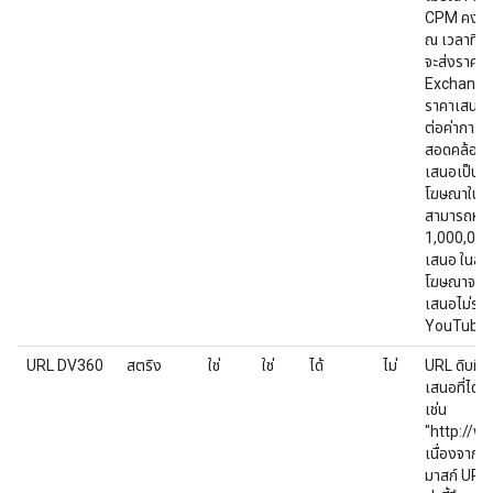
CPM คงที
ณ เวลาที่เ
จะส่งราคา
Exchange 
ราคาเสนอจ
ต่อค่าการแ
สอดคล้องกั
เสนอเป็น ส
โฆษณาในหน
สามารถหาร
1,000,000,
เสนอ ในสกุ
โฆษณาจริง
เสนอไม่รอ
YouTube
URL DV360
สตริง
ใช่
ใช่
ได้
ไม่
URL ดิบที่
เสนอที่ได้
เช่น
"http://
เนื่องจาก
มาสก์ URL