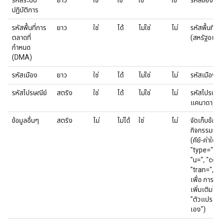
รหัสระบบ
ยาว
ใช่
ใช่
ใช่
ใช่
รหัสของระบ
ปฏิบัติการ
รหัสพื้นที่การ
ยาว
ใช่
ได้
ไม่ใช่
ไม่
รหัสพื้นที
ตลาดที่
(สหรัฐอเม
กำหนด
(DMA)
รหัสเมือง
ยาว
ใช่
ได้
ไม่ใช่
ไม่
รหัสเมือง
รหัสไปรษณีย์
สตริง
ใช่
ได้
ไม่ใช่
ไม่
รหัสไปรษณี
แคนาดา)
ข้อมูลอื่นๆ
สตริง
ไม่
ไม่ได้
ใช่
ไม่
จัดเก็บข้อม
กิจกรรมที่ไม
(คีย์-ค่าใดๆ 
"type=", "
"u=", "cost
"tran=", "a
เพื่อ การแ
เพิ่มเติมได้ 
"ตัวแปร Fl
เอง")