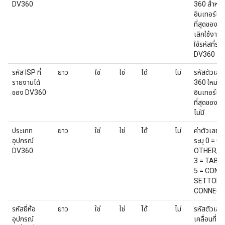
DV360
360 สำหรับผ
อินเทอร์เน็
ที่สุดของ
เลิกใช้งานฟิ
ใช้รหัสที่ร
DV360 แ
รหัส ISP ที่
ยาว
ใช่
ใช่
ได้
ไม่
รหัสตัวเลข
รายงานได้
360 ใหม่สำห
ของ DV360
อินเทอร์เน็
ที่สุดของก
ไม่มี
ประเภท
ยาว
ใช่
ใช่
ได้
ไม่
ค่าตัวเลขข
อุปกรณ์
ระบุ 0 = 
DV360
OTHER, 2
3 = TABL
5 = CONN
SETTOPB
CONNECT
รหัสยี่ห้อ
ยาว
ใช่
ใช่
ได้
ไม่
รหัสตัวเลขส
อุปกรณ์
เคลื่อนที่ ค่