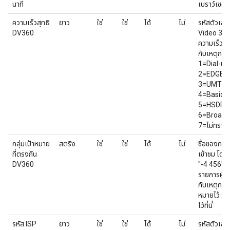
นาที
เบราว์เซอ
ความเร็วสุทธิ
ยาว
ใช่
ใช่
ได้
ไม่
รหัสตัวเลข
DV360
Video 360 
ความเร็วเครื
กับเหตุการ
1=Dial-up
2=EDGE/
3=UMTS/
4=Basic 
5=HSDPA
6=Broad
7=ไม่ทราบ
กลุ่มเป้าหมาย
สตริง
ใช่
ใช่
ได้
ไม่
ชื่อของกลุ่
ที่ตรงกัน
เข้าชม โดยค
DV360
"-4 456" หา
รายการผู้ใช้
กับเหตุการณ
หมายไว้ ระบ
ไว้ที่นี่
รหัส ISP
ยาว
ใช่
ใช่
ได้
ไม่
รหัสตัวเลข