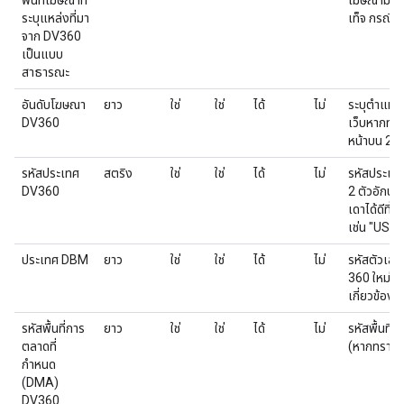
พื้นที่โฆษณาที่
โฆษณามีให้ส
ระบุแหล่งที่มา
เท็จ กรณีอื
จาก DV360
เป็นแบบ
สาธารณะ
อันดับโฆษณา
ยาว
ใช่
ใช่
ได้
ไม่
ระบุตำแหน
DV360
เว็บหากทรา
หน้าบน 2 ห
รหัสประเทศ
สตริง
ใช่
ใช่
ได้
ไม่
รหัสประเท
DV360
2 ตัวอักษรท
เดาได้ดีที
เช่น "US"
ประเทศ DBM
ยาว
ใช่
ใช่
ได้
ไม่
รหัสตัวเลข
360 ใหม่ที่ร
เกี่ยวข้องก
รหัสพื้นที่การ
ยาว
ใช่
ใช่
ได้
ไม่
รหัสพื้นที
ตลาดที่
(หากทราบ) 
กำหนด
(DMA)
DV360