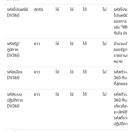
รหัสไปรษณีย์
สตริง
ใช่
ใช่
ได้
ไม่
รหัสไปรษณีย์
DV360
ไปรษณีย์ที่ค
ของการแส
เช่น "98033
กันใน ประเ
รหัสรัฐ/
ยาว
ใช่
ใช่
ได้
ไม่
จำนวนเต็มท
ภูมิภาค
ของรัฐ/ภูมิ
DV360
รายงานและ
หมาย
รหัสเมือง
ยาว
ใช่
ใช่
ได้
ไม่
รหัสตัวเลข
DV360
360 ที่ระบุ
ที่สุดของ
รหัสระบบ
ยาว
ใช่
ใช่
ได้
ไม่
รหัสตัวเลข
ปฏิบัติการ
360 ที่ระบุร
DV360
เกี่ยวข้องกั
จะเลิกใช้งาน
รหัสที่ราย
ปฏิบัติกา