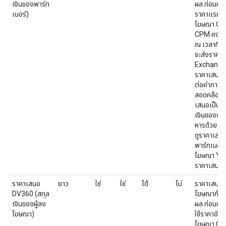
เงินของพาร์ท
ผล ก่อนกา
เนอร์)
ราคาแรก ส
โฆษณา CPM ค
CPM คงที
ณ เวลาที่เ
จะส่งราคา
Exchange 
ราคาเสนอจ
ต่อค่าการแ
สอดคล้องกั
เสนอเป็น 
เงินของพา
หารด้วย 1,
ดูราคาเสนอ
พาร์ทเนอร์
โฆษณา You
ราคาเสนอ
ราคาเสนอ
ยาว
ใช่
ใช่
ได้
ไม่
ราคาเสนอคื
DV360 (สกุล
โฆษณากำห
เงินของผู้ลง
ผล ก่อนกา
โฆษณา)
ใช้ราคาอัน
โฆษณา CPM ค