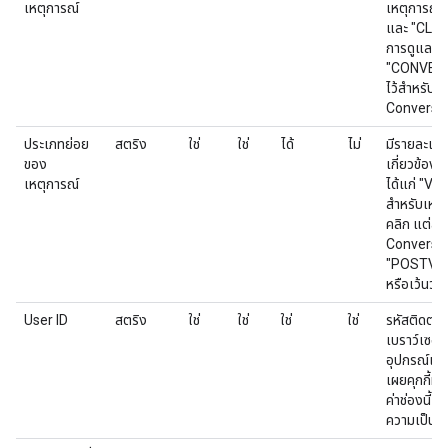
เหตุการณ์
เหตุการณ์ ซ
และ "CLICK
การดูและกา
"CONVERSI
ไว้สำหรับเ
Conversi
ประเภทย่อย
สตริง
ใช่
ใช่
ได้
ไม่
มีรายละเอียด
ของ
เกี่ยวข้องก
เหตุการณ์
ได้แก่ "VI
สำหรับเหต
คลิก แต่สำ
Conversio
"POSTVIE
หรือเว้นว่าง
User ID
สตริง
ใช่
ใช่
ใช่
ใช่
รหัสติดตาม
เบราว์เซอร์
อุปกรณ์เคลื่
เผยคุกกี้หร
ค่าช่องนี้เป
ความเป็นส่