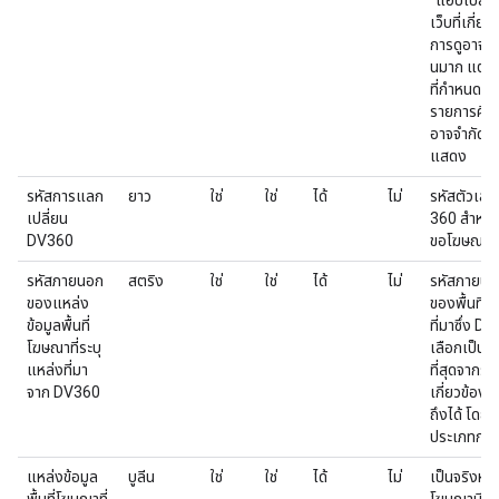
"แอปเปิล,ส้
เว็บที่เกี่
การดูอาจตรง
นมาก แต่จะ
ที่กําหนดเป
รายการคีย์เ
อาจจํากัดจํา
แสดง
รหัสการแลก
ยาว
ใช่
ใช่
ได้
ไม่
รหัสตัวเลข
เปลี่ยน
360 สำหรับ
DV360
ขอโฆษณา
รหัสภายนอก
สตริง
ใช่
ใช่
ได้
ไม่
รหัสภายนอ
ของแหล่ง
ของพื้นที่โ
ข้อมูลพื้นที่
ที่มาซึ่ง D
โฆษณาที่ระบุ
เลือกเป็นร
แหล่งที่มา
ที่สุดจากรา
จาก DV360
เกี่ยวข้องก
ถึงได้ โดย
ประเภทการ
แหล่งข้อมูล
บูลีน
ใช่
ใช่
ได้
ไม่
เป็นจริงหาก