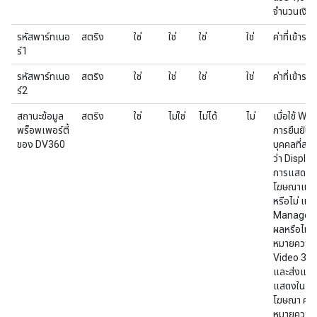
จำนวนเงินด
รหัสพาร์ทเนอ
สตริง
ใช่
ใช่
ใช่
ใช่
ค่าที่เข้าร
ร์1
รหัสพาร์ทเนอ
สตริง
ใช่
ใช่
ใช่
ใช่
ค่าที่เข้าร
ร์2
สถานะข้อมูล
สตริง
ใช่
ไม่ใช่
ไม่ได้
ไม่
เมื่อใช้ W
พร็อพเพอร์ตี้
การยืนยัน
ของ DV360
บุคคลที่สา
ว่า Displa
การแสดงผลส
โฆษณาแสดงใ
หรือไม่ แ
Manager 
ผลหรือไม่ ค
หมายความว
Video 360
และส่งแท็กท
แสดงในเว็บ
โฆษณา ค่าข
หมายความว