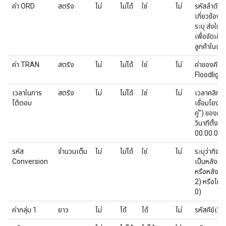
ค่า ORD
สตริง
ไม่
ไม่ได้
ใช่
ไม่
รหัสลำดับ
เกี่ยวข้องก
ระบุ ส่งในคี
เพื่อจัดเก็
ลูกค้าในแท
ค่า TRAN
สตริง
ไม่
ไม่ได้
ใช่
ไม่
ค่าของคีย์-
Floodlight
เวลาในการ
สตริง
ไม่
ไม่ได้
ใช่
ไม่
เวลาคลิกห
โต้ตอบ
เชื่อมโยง (ห
คู่") ของก
วินาทีตั้ง
00:00:00
รหัส
จำนวนเต็ม
ไม่
ไม่ได้
ใช่
ไม่
ระบุว่ากิจก
Conversion
เป็นหลังการ
หรือหลังกา
2) หรือไม่ได
0)
ค่ากลุ่ม 1
ยาว
ไม่
ได้
ได้
ไม่
รหัสคีย์เว