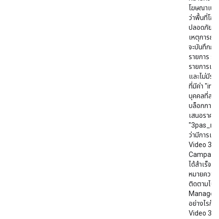
โฆษณาเนื่
ว่าพื้นที่โ
ปลอดภัยต่อ
เหตุการณ์ท
จะบันทึกก
รายการ ระ
รายการเดียว
และไม่มีระ
ที่มีค่า "i
บุคคลที่สา
บล็อกการ
เสนอราคา ค
"3pas_me
ว่ามีการแ
Video 360 ที
Campaign
ได้สําเร็จ 
หมายความว่
ติดตามไปย
Manager แ
อย่างไรก็ต
Video 360