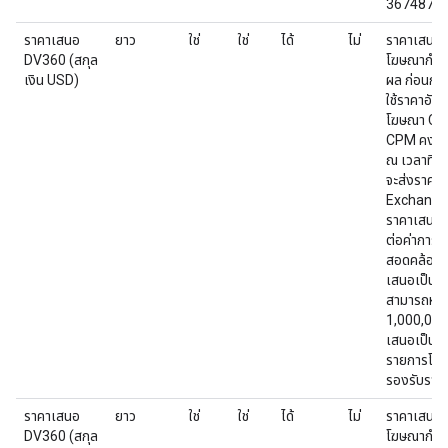
367487
ราคาเสนอ
ยาว
ใช่
ใช่
ได้
ไม่
ราคาเสนอคื
DV360 (สกุล
โฆษณากำห
เงิน USD)
ผล ก่อนกา
ใช้ราคาอัน
โฆษณา CPM ค
CPM คงที
ณ เวลาที่เ
จะส่งราคา
Exchange 
ราคาเสนอจ
ต่อค่าการแ
สอดคล้องกั
เสนอเป็น 
สามารถหาร
1,000,000,
เสนอเป็น 
รายการโฆษ
รองรับราค
ราคาเสนอ
ยาว
ใช่
ใช่
ได้
ไม่
ราคาเสนอคื
DV360 (สกุล
โฆษณากำห