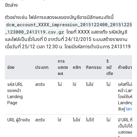
ขีดล่าง
ตัวอย่างเช่น ไฟล์การแสดงผลของบัญชีอาจมีลักษณะดังนี้
dcm_account_XXXX_impression_2015122400_20151225
_123000_2413119.csv.gz
โดยที่ XXXX แสดงถึง รหัสบัญชี
และไฟล์เป็นชั่วโมงที่ 0 จากวันที่ 24/12/2015 ระบบสร้างรายงาน
เมื่อวันที่ 25/12 เวลา 12:30 น. โดยมีรหัสการดำเนินการ 2413119
การ
ริ
ช่อง
ประเภท
แสดง
คลิก
กิจกรรม
ชมี
คำอธิบาย
ผล
เดีย
รหัส URL
สตริง
ไม่
ใช่
ไม่ใช่
ไม่
รหัสที่ไม่ซ
ของหน้า
หน้า Landi
Landing
โดยใช้รหัส
Page
Landing P
จับคู่
landi
URL ผู้อ้างอิง
สตริง
ใช่
ไม่ใช่
ไม่ได้
ไม่
มี URL ที่
เป็นไปได้) 
แสดงผล UR