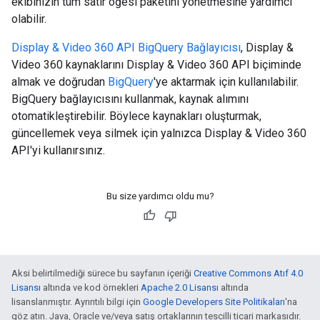
ekibinizin tüm satır öğesi paketini yönetmesine yardımcı
olabilir.
Display & Video 360 API BigQuery Bağlayıcısı
, Display &
Video 360 kaynaklarını Display & Video 360 API biçiminde
almak ve doğrudan
BigQuery
'ye aktarmak için kullanılabilir.
BigQuery bağlayıcısını kullanmak, kaynak alımını
otomatikleştirebilir. Böylece kaynakları oluşturmak,
güncellemek veya silmek için yalnızca Display & Video 360
API'yi kullanırsınız.
Bu size yardımcı oldu mu?
Aksi belirtilmediği sürece bu sayfanın içeriği
Creative Commons Atıf 4.0
Lisansı
altında ve kod örnekleri
Apache 2.0 Lisansı
altında
lisanslanmıştır. Ayrıntılı bilgi için
Google Developers Site Politikaları
'na
göz atın. Java, Oracle ve/veya satış ortaklarının tescilli ticari markasıdır.