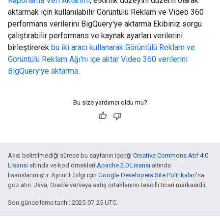
Raporlama Veri Aktarımı
, etkinlik düzeyini düzenli olarak
aktarmak için kullanılabilir Görüntülü Reklam ve Video 360
performans verilerini BigQuery'ye aktarma Ekibiniz sorgu
çalıştırabilir performans ve kaynak ayarları verilerini
birleştirerek
bu iki aracı kullanarak Görüntülü Reklam ve
Görüntülü Reklam Ağı'nı içe aktar Video 360 verilerini
BigQuery'ye aktarma
.
Bu size yardımcı oldu mu?
Aksi belirtilmediği sürece bu sayfanın içeriği
Creative Commons Atıf 4.0
Lisansı
altında ve kod örnekleri
Apache 2.0 Lisansı
altında
lisanslanmıştır. Ayrıntılı bilgi için
Google Developers Site Politikaları
'na
göz atın. Java, Oracle ve/veya satış ortaklarının tescilli ticari markasıdır.
Son güncelleme tarihi: 2025-07-25 UTC.