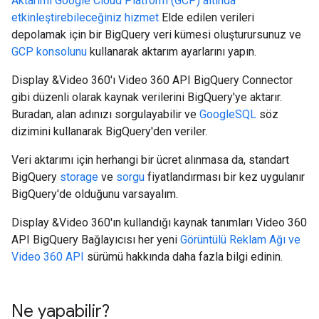
Aktarımı
Google Cloud Platform (GCP) altında
etkinleştirebileceğiniz hizmet
Elde edilen verileri
depolamak için bir BigQuery veri kümesi oluşturursunuz ve
GCP konsolunu
kullanarak aktarım ayarlarını yapın.
Display &Video 360'ı Video 360 API BigQuery Connector
gibi düzenli olarak kaynak verilerini BigQuery'ye aktarır.
Buradan, alan adınızı sorgulayabilir ve
GoogleSQL
söz
dizimini kullanarak BigQuery'den veriler.
Veri aktarımı için herhangi bir ücret alınmasa da, standart
BigQuery
storage
ve
sorgu
fiyatlandırması bir kez uygulanır
BigQuery'de olduğunu varsayalım.
Display &Video 360'ın kullandığı kaynak tanımları Video 360
API BigQuery Bağlayıcısı her yeni
Görüntülü Reklam Ağı ve
Video 360 API
sürümü hakkında daha fazla bilgi edinin.
Ne yapabilir?