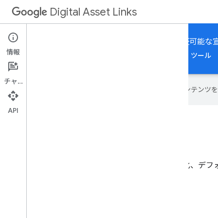
Digital Asset Links
ウェブサイトまたは Android アプリについて、検証可能
情報
ホーム
ガイド
リファレンス
サンプル
ツール
チャット
Google は AI 技術を使用して、コン
API
アセット オーナー ガイド
ステートメントを使用して、アプリリンクの有効化、デフ
共有などを行います。
始める