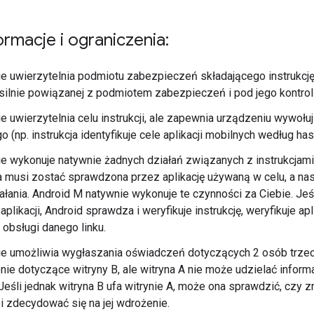
rmacje i ograniczenia:
ie uwierzytelnia podmiotu zabezpieczeń składającego instrukcję, 
i silnie powiązanej z podmiotem zabezpieczeń i pod jego kontrol
ie uwierzytelnia celu instrukcji, ale zapewnia urządzeniu wywo
 (np. instrukcja identyfikuje cele aplikacji mobilnych według has
ie wykonuje natywnie żadnych działań związanych z instrukcjami; 
a musi zostać sprawdzona przez aplikację używaną w celu, a nas
ałania. Android M natywnie wykonuje te czynności za Ciebie. Jeś
aplikacji, Android sprawdza i weryfikuje instrukcję, weryfikuje ap
obsługi danego linku.
ie umożliwia wygłaszania oświadczeń dotyczących 2 osób trzeci
ie dotyczące witryny B, ale witryna A nie może udzielać informac
 Jeśli jednak witryna B ufa witrynie A, może ona sprawdzić, czy 
, i zdecydować się na jej wdrożenie.