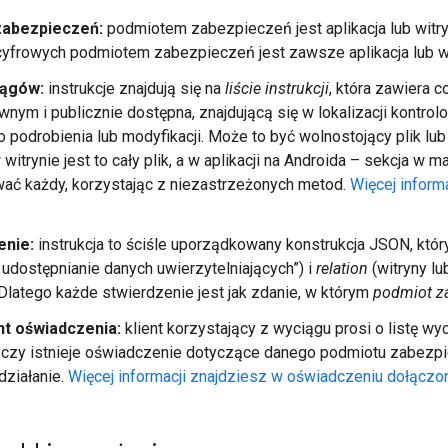
zabezpieczeń:
podmiotem zabezpieczeń jest aplikacja lub witryn
frowych podmiotem zabezpieczeń jest zawsze aplikacja lub witry
iągów:
instrukcje znajdują się na
liście instrukcji
, która zawiera co
wnym i publicznie dostępna, znajdującą się w lokalizacji kontr
o podrobienia lub modyfikacji. Może to być wolnostojący plik lu
 witrynie jest to cały plik, a w aplikacji na Androida – sekcja w 
wać każdy, korzystając z niezastrzeżonych metod.
Więcej inform
enie:
instrukcja to ściśle uporządkowany konstrukcja JSON, któr
 udostępnianie danych uwierzytelniających”) i
relation
(witryny lub
Dlatego każde stwierdzenie jest jak zdanie, w którym
podmiot z
t oświadczenia:
klient korzystający z wyciągu prosi o listę 
czy istnieje oświadczenie dotyczące danego podmiotu zabezpiec
działanie.
Więcej informacji znajdziesz w oświadczeniu dołącz