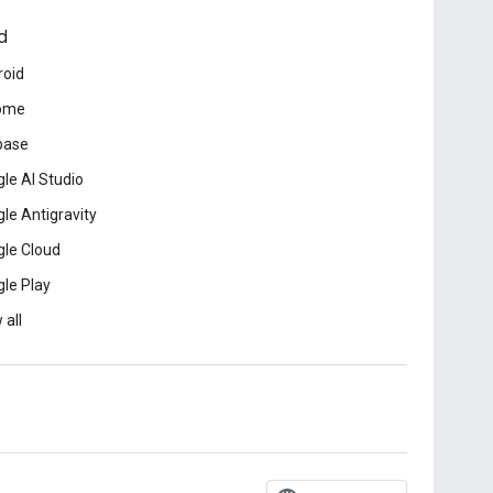
d
roid
ome
base
le AI Studio
le Antigravity
le Cloud
le Play
 all