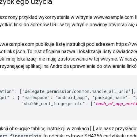
zybkiego użycia
szczony przykład wykorzystania w witrynie www.example.com l
ystkie linki do adresów URL w tej witrynie powinny otwierać się 
w.example.com publikuje listę instrukcji pod adresem https://
tlinks.json. To jest oficjalna nazwa i lokalizacja listy oświadcz
ek innej lokalizacji nie mają zastosowania w tej witrynie. W naszy
przyznającej aplikacji na Androida uprawnienia do otwierania link
ation": ["delegate_permission/common.handle_all_urls"],

get" : { "namespace": "android_app", "package_name": "c
         "sha256_cert_fingerprints": ["
hash_of_app_cert
ukcji obsługuje tablicę instrukcji w znakach [ ], ale nasz przykład
ert_fingerprints
to odciski cyfrowe SHA256 certyfikatu podpi