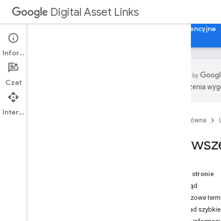
Digital Asset Links
Strona główna
Przewodniki
Materiały referencyjne
Informacje
Czat
Tłumaczenia wyge
Pierwsze kroki
Interfejs API
Strona główna
Jak
.
.
.
Używaj linków do zasobów cyfrowych
Pierwsz
Utwórz zestawienie
Anulowanie oświadczenia
Korzystanie z wyciągu
Na tej stronie
Przegląd
Kluczowe term
Przykład szybkie