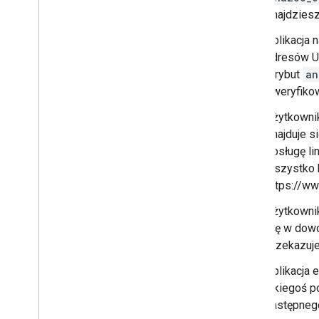
znajdzies
Aplikacja 
adresów UR
atrybut
an
zweryfikowa
Użytkownik 
znajduje s
obsługę li
wszystko b
https://w
Użytkownik
się w dowo
przekazuje
Aplikacja 
jakiegoś p
następnego