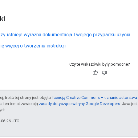
ki
zy istnieje wyraźna dokumentacja Twojego przypadku użycia.
ę więcej o tworzeniu instrukcji
Czy te wskazówki były pomocne?
j, treść tej strony jest objęta
licencją Creative Commons – uznanie autorstwa 
a ten temat zawierają
zasady dotyczące witryny Google Developers
. Java je
ych.
4-06-26 UTC.