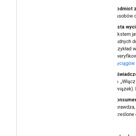
Podmiot 
zasobów cy
Lista wyc
tekstem ja
trudnych d
przykład w
i weryfiko
wyciągów
Oświadcz
np. „Włącz
związek). 
Konsumen
sprawdza, 
określone 