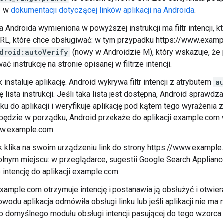
z w
dokumentacji dotyczącej linków aplikacji na Androida
.
na Androida wymieniona w powyższej instrukcji ma filtr intencji, 
L, które chce obsługiwać: w tym przypadku https://www.example.
droid:autoVerify
(nowy w Androidzie M), który wskazuje, że 
ć instrukcję na stronie opisanej w filtrze intencji.
instaluje aplikację. Android wykrywa filtr intencji z atrybutem
a
ię lista instrukcji. Jeśli taka lista jest dostępna, Android spraw
nku do aplikacji i weryfikuje aplikację pod kątem tego wyrażenia
ędzie w porządku, Android przekaże do aplikacji example.com 
ww.example.com.
 klika na swoim urządzeniu link do strony https://www.example
lnym miejscu: w przeglądarce, sugestii Google Search Applianc
 intencję do aplikacji example.com.
example.com otrzymuje intencję i postanawia ją obsłużyć i otwiera
owodu aplikacja odmówiła obsługi linku lub jeśli aplikacji nie ma
 domyślnego modułu obsługi intencji pasującej do tego wzorca in