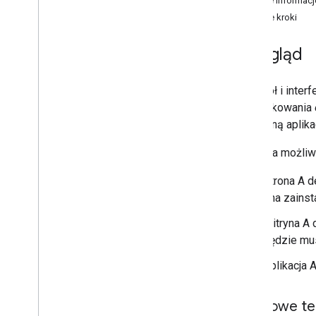
Ważne informacje
Dalsze kroki
Przegląd
Protokół i inter
zweryfikowania
konkretną aplika
Oto kilka możliw
Strona A d
ona zainst
Witryna A 
będzie mus
Aplikacja 
Kluczowe te