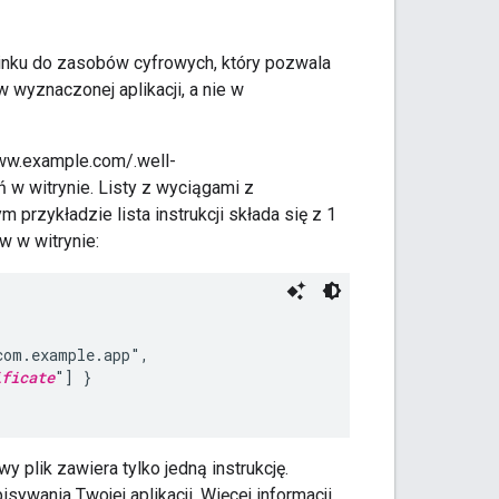
inku do zasobów cyfrowych, który pozwala
w wyznaczonej aplikacji, a nie w
www.example.com/.well-
eń w witrynie. Listy z wyciągami z
m przykładzie lista instrukcji składa się z 1
ów w witrynie:
om.example.app",

ificate
"] }

owy plik zawiera tylko jedną instrukcję.
sywania Twojej aplikacji. Więcej informacji