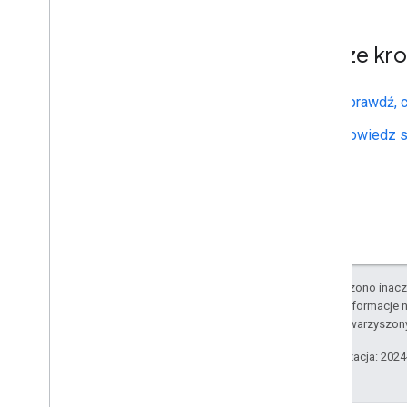
Dalsze kro
Sprawdź, c
Dowiedz si
O ile nie stwierdzono inacze
Szczegółowe informacje n
podmiotów stowarzyszon
Ostatnia aktualizacja: 202