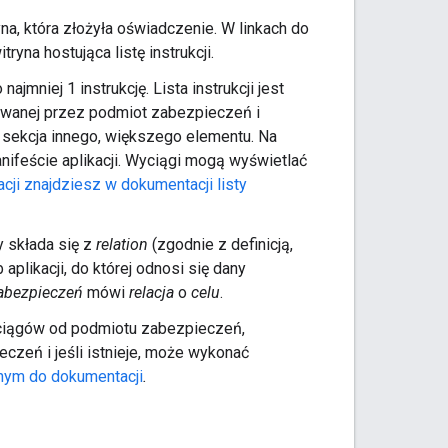
a, która złożyła oświadczenie. W linkach do
na hostująca listę instrukcji.
 najmniej 1 instrukcję. Lista instrukcji jest
olowanej przez podmiot zabezpieczeń i
b sekcja innego, większego elementu. Na
manifeście aplikacji. Wyciągi mogą wyświetlać
acji znajdziesz w dokumentacji listy
y składa się z
relation
(zgodnie z definicją,
 aplikacji, do której odnosi się dany
abezpieczeń
mówi
relacja
o
celu
.
wyciągów od podmiotu zabezpieczeń,
zeń i jeśli istnieje, może wykonać
onym do dokumentacji
.