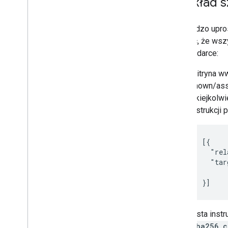
Przykład s
Oto bardzo upro
określić, że wsz
przeglądarce:
Witryna ww
known/asse
jakiejkolwi
instrukcji 
[{

  "rel
  "tar
      
}]
Lista instr
sha256_c