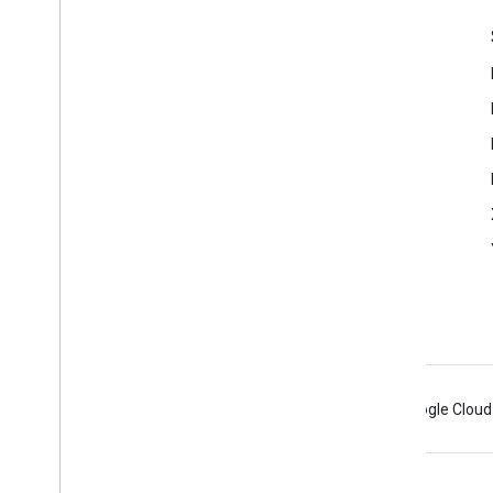
Informacje o produkcie
Warunki korzystania z usługi
Limity wykorzystania
Ceny
Informacje o wersjach
Android
Chrome
Firebase
Google Cloud