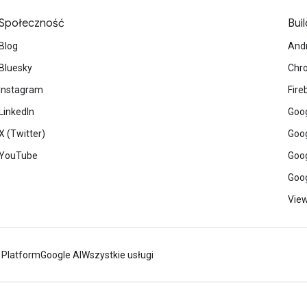
Społeczność
Buil
Blog
And
Bluesky
Chr
Instagram
Fire
LinkedIn
Goog
X (Twitter)
Goog
YouTube
Goog
Goog
View
 Platform
Google AI
Wszystkie usługi