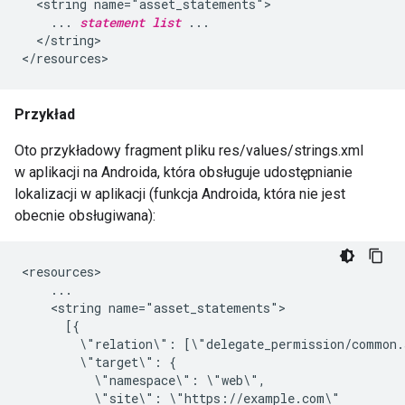
  <string name="asset_statements">

    ... 
statement list
 ...

  </string>

Przykład
Oto przykładowy fragment pliku res/values/strings.xml
w aplikacji na Androida, która obsługuje udostępnianie
lokalizacji w aplikacji (funkcja Androida, która nie jest
obecnie obsługiwana):
<resources>

    ...

    <string name="asset_statements">

      [{

        \"relation\": [\"delegate_permission/common.s
        \"target\": {

          \"namespace\": \"web\",

          \"site\": \"https://example.com\"
