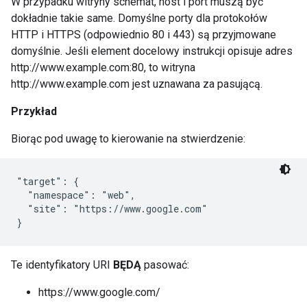
W przypadku witryny schemat, host i port muszą być
dokładnie takie same. Domyślne porty dla protokołów
HTTP i HTTPS (odpowiednio 80 i 443) są przyjmowane
domyślnie. Jeśli element docelowy instrukcji opisuje adres
http://www.example.com:80, to witryna
http://www.example.com jest uznawana za pasującą.
Przykład
Biorąc pod uwagę to kierowanie na stwierdzenie:
"target": {

  "namespace": "web",

  "site": "https://www.google.com"

}
Te identyfikatory URI
BĘDĄ
pasować:
https://www.google.com/