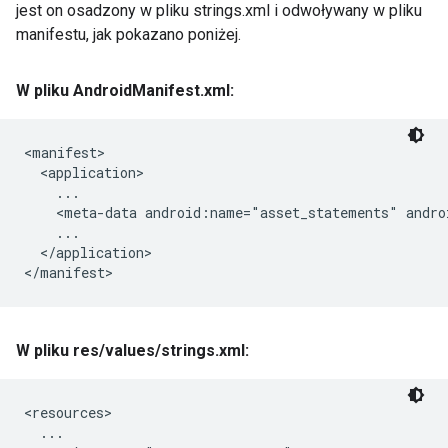
jest on osadzony w pliku strings.xml i odwoływany w pliku
manifestu, jak pokazano poniżej.
W pliku Android
Manifest
.
xml:
<manifest>

  <application>

    ...

    <meta-data android:name="asset_statements" andro
    ...

  </application>

</manifest>
W pliku res
/
values
/
strings
.
xml:
<resources>

  ...
