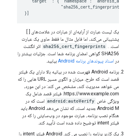
  "target" : { "namespace": "android_app", "p
               "sha256_cert_fingerprints": ["
}]
یک لیست عبارت از آرایه‌ای از عبارات در علامت‌های [ ]
پشتیبانی می‌کند، اما فایل مثال ما فقط حاوی یک عبارت
است. .
sha256_cert_fingerprints
اثر انگشت
SHA256 گواهی امضای برنامه شما است. جزئیات بیشتر را
در
اسناد پیوندهای برنامه Android
بیابید.
برنامه Android فهرست شده در بیانیه بالا دارای یک فیلتر
قصد است که طرح، میزبان و الگوی مسیر URL هایی را که
می خواهد مدیریت کند، مشخص می کند: در این مورد،
https://www.example.com. فیلتر قصد شامل یک
ویژگی خاص
android:autoVerify
است که در
Android M جدید است، که نشان می‌دهد Android باید
هنگام نصب برنامه، عبارت موجود در وب‌سایتی را که در
فیلتر intent توضیح داده شده است تأیید کند.
یک کاربر برنامه را نصب می کند. Android فیلتر intent را