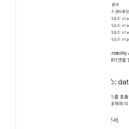
검색 문서
서비스 엔드포
REST 리소스: v1
.
a
REST 리소스: v1
.
a
REST 리소스: v1
.
a
REST 리소스: v1
.
p
Data Porta
애플리케이션을 빌
서비스: data
이 서비스를 호출
리를 사용하여 이
검색 문서