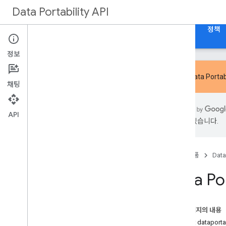
Data Portability API
홈
가이드
참조
데이터 내보내기 스키마 참조
정책
정보
새로운
Data Portab
채팅
API 요약
API
있을 수 있습니다.
REST 리소스
access
Type
보관 작업
홈
제품
Data
승인
Data Por
이동성 보관처리
이 페이지의 내용
서비스: dataportab