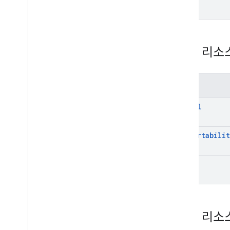
REST 리소
메서드
cancel
get
Portabilit
State
retry
REST 리소