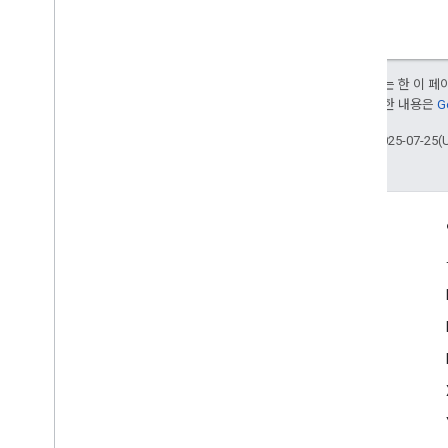
달리 명시되지 않는 한 이 
부여됩니다. 자세한 내용은
G
최종 업데이트: 2025-07-25(
참여
Google Developer Program
Google Developer Groups
Google Developer Experts
Accelerators
Google Cloud & NVIDIA