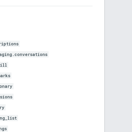
riptions
aging.conversations
ill
marks
onary
sions
ry
ng_list
ngs