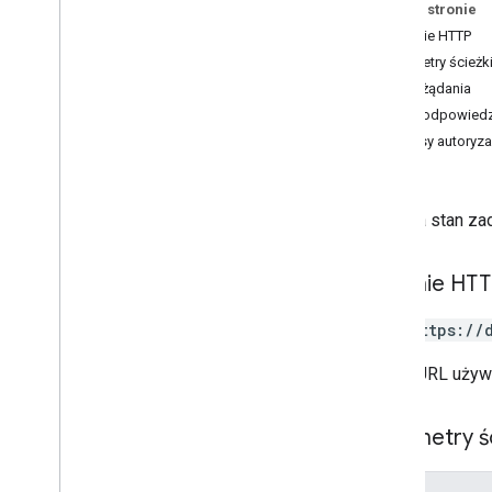
Na tej stronie
Żądanie HTTP
Parametry ścieżk
Treść żądania
Treść odpowiedz
Zakresy autoryza
Stan
Pobiera stan zad
Żądanie HT
GET https://
Adres URL używ
Parametry ś