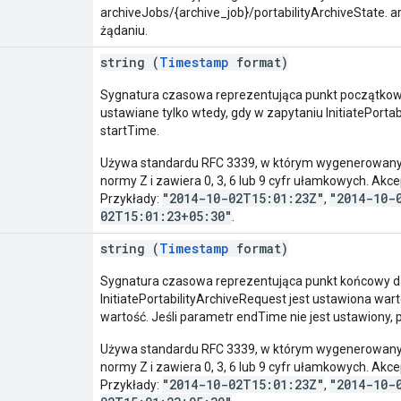
archiveJobs/{archive_job}/portabilityArchiveState. a
żądaniu.
string (
Timestamp
format)
Sygnatura czasowa reprezentująca punkt początkowy 
ustawiane tylko wtedy, gdy w zapytaniu InitiatePortab
startTime.
Używa standardu RFC 3339, w którym wygenerowany
normy Z i zawiera 0, 3, 6 lub 9 cyfr ułamkowych. Akce
"2014-10-02T15:01:23Z"
"2014-10-
Przykłady:
,
02T15:01:23+05:30"
.
string (
Timestamp
format)
Sygnatura czasowa reprezentująca punkt końcowy dan
InitiatePortabilityArchiveRequest jest ustawiona war
wartość. Jeśli parametr endTime nie jest ustawiony, 
Używa standardu RFC 3339, w którym wygenerowany
normy Z i zawiera 0, 3, 6 lub 9 cyfr ułamkowych. Akce
"2014-10-02T15:01:23Z"
"2014-10-
Przykłady:
,