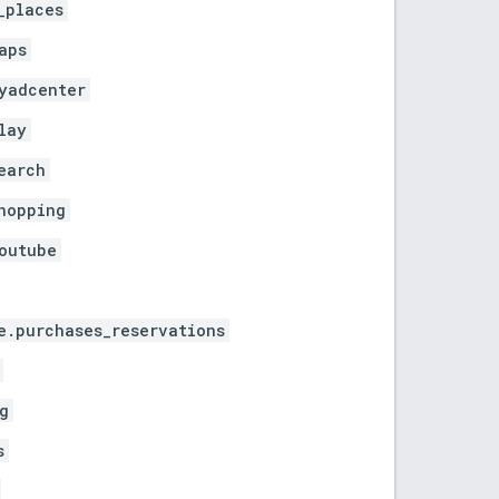
_places
aps
yadcenter
lay
earch
hopping
outube
e.purchases_reservations
g
s