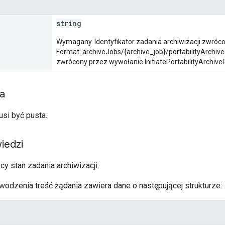
string
Wymagany. Identyfikator zadania archiwizacji zwróc
Format: archiveJobs/{archive_job}/portabilityArchiveS
zwrócony przez wywołanie InitiatePortabilityArchiv
ia
usi być pusta.
iedzi
y stan zadania archiwizacji.
odzenia treść żądania zawiera dane o następującej strukturze: