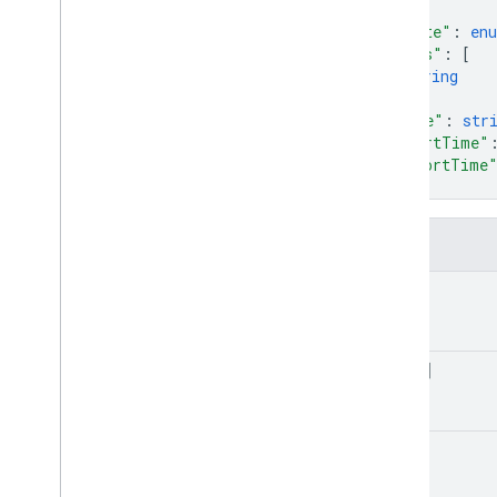
{
"state"
: 
en
"urls"
: 
[
string
]
,
"name"
: 
str
"startTime"
"exportTime
}
Pola
state
urls[]
name