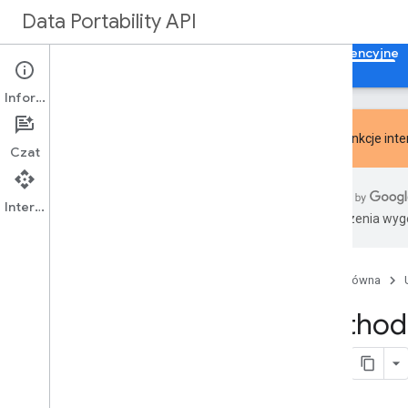
Data Portability API
Strona główna
Przewodniki
Materiały referencyjne
Informacje
Nowe
funkcje inte
Czat
Podsumowanie interfejsu API
Interfejs API
Tłumaczenia wyge
Zasoby REST
access
Type
Zadania archiwalne
Strona główna
Przegląd
Method:
anuluj
get
Portability
Archive
State
.
ponów
autoryzacja
Portability
Archive