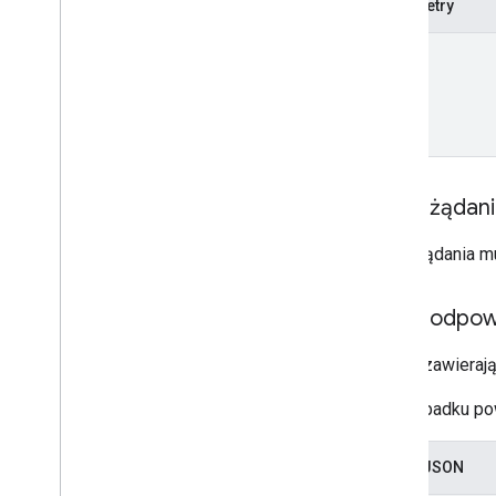
Parametry
name
Treść żądan
Treść żądania m
Treść odpow
Zasób zawierając
W przypadku pow
Zapis JSON