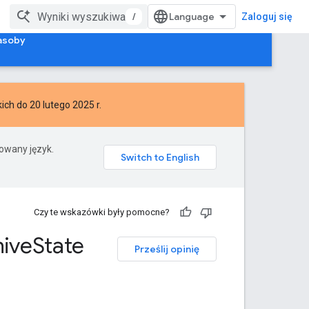
/
Zaloguj się
asoby
ch do 20 lutego 2025 r.
rowany język.
Czy te wskazówki były pomocne?
hive
State
Prześlij opinię