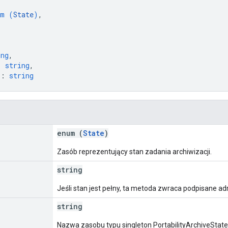
um (
State
)
,
ing
,
: 
string
,
"
: 
string
enum (
State
)
Zasób reprezentujący stan zadania archiwizacji.
string
Jeśli stan jest pełny, ta metoda zwraca podpisane a
string
Nazwa zasobu typu singleton PortabilityArchiveStat