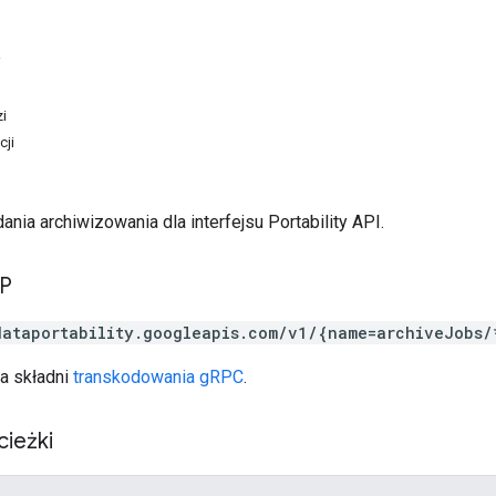
i
i
cji
ania archiwizowania dla interfejsu Portability API.
TP
dataportability.googleapis.com/v1/{name=archiveJobs/
a składni
transkodowania gRPC
.
cieżki