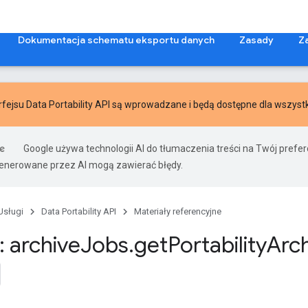
Dokumentacja schematu eksportu danych
Zasady
Z
rfejsu Data Portability API
są wprowadzane i będą dostępne dla wszystki
Google używa technologii AI do tłumaczenia treści na Twój prefe
nerowane przez AI mogą zawierać błędy.
Usługi
Data Portability API
Materiały referencyjne
 archive
Jobs
.
get
Portability
Arc