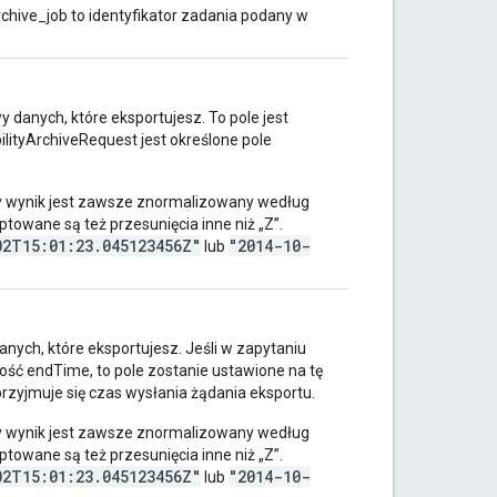
rchive_job to identyfikator zadania podany w
danych, które eksportujesz. To pole jest
ilityArchiveRequest jest określone pole
 wynik jest zawsze znormalizowany według
ptowane są też przesunięcia inne niż „Z”.
02T15:01:23.045123456Z"
"2014-10-
lub
ych, które eksportujesz. Jeśli w zapytaniu
tość endTime, to pole zostanie ustawione na tę
przyjmuje się czas wysłania żądania eksportu.
 wynik jest zawsze znormalizowany według
ptowane są też przesunięcia inne niż „Z”.
02T15:01:23.045123456Z"
"2014-10-
lub