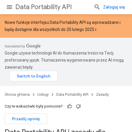
Data Portability API
Zaloguj się
Nowe
funkcje interfejsu Data Portability API
są wprowadzane i
będą dostępne dla wszystkich do 20 lutego 2025 r.
Google używa technologii AI do tłumaczenia treści na Twój
preferowany język. Tłumaczenia wygenerowane przez AI mogą
zawierać błędy.
Strona główna
Usługi
Data Portability API
Zasady
Czy te wskazówki były pomocne?
Prześlij opinię