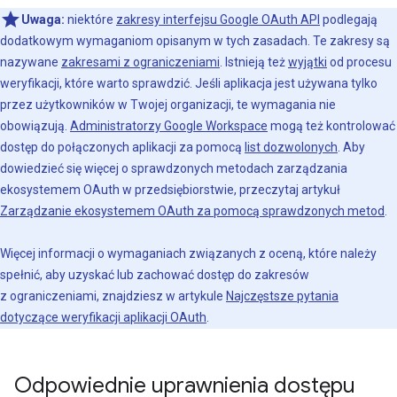
Uwaga:
niektóre
zakresy interfejsu Google OAuth API
podlegają
dodatkowym wymaganiom opisanym w tych zasadach. Te zakresy są
nazywane
zakresami z ograniczeniami
. Istnieją też
wyjątki
od procesu
weryfikacji, które warto sprawdzić. Jeśli aplikacja jest używana tylko
przez użytkowników w Twojej organizacji, te wymagania nie
obowiązują.
Administratorzy Google Workspace
mogą też kontrolować
dostęp do połączonych aplikacji za pomocą
list dozwolonych
. Aby
dowiedzieć się więcej o sprawdzonych metodach zarządzania
ekosystemem OAuth w przedsiębiorstwie, przeczytaj artykuł
Zarządzanie ekosystemem OAuth za pomocą sprawdzonych metod
.
Więcej informacji o wymaganiach związanych z oceną, które należy
spełnić, aby uzyskać lub zachować dostęp do zakresów
z ograniczeniami, znajdziesz w artykule
Najczęstsze pytania
dotyczące weryfikacji aplikacji OAuth
.
Odpowiednie uprawnienia dostępu